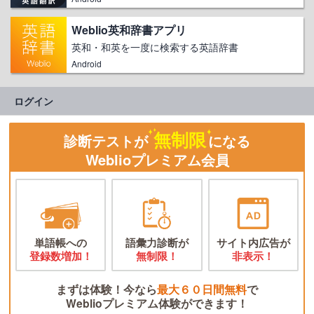
Weblio英和辞書アプリ
英和・和英を一度に検索する英語辞書
Android
ログイン
無制限
診断テストが
になる
Weblioプレミアム会員
単語帳への
語彙力診断が
サイト内広告が
登録数増加！
無制限！
非表示！
まずは体験！今なら
最大６０日間無料
で
Weblioプレミアム体験ができます！