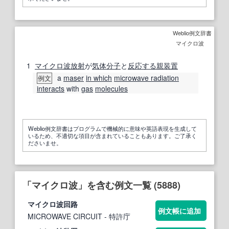
Weblio例文辞書
マイクロ波
1
マイクロ波放射
が
気体分子
と
反応する
親
装置
a
maser
in which
microwave radiation
例文
interacts
with
gas
molecules
Weblio例文辞書はプログラムで機械的に意味や英語表現を生成して
いるため、不適切な項目が含まれていることもあります。ご了承く
ださいませ。
「マイクロ波」を含む例文一覧 (5888)
マイクロ波
回路
例文帳に追加
MICROWAVE CIRCUIT
- 特許庁