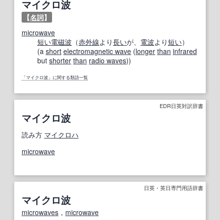
マイクロ波
【
名詞
】
microwave
短い
電磁波
（
赤外線
より
長い
が、
電波
より
短い
）
(a
short
electromagnetic wave
(
longer
than
infrared
but
shorter
than
radio waves
))
「マイクロ波」に関する類語一覧
EDR日英対訳辞書
マイクロ波
読み方
マイクロハ
microwave
日英・英日専門用語辞書
マイクロ波
microwaves
，
microwave