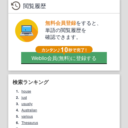
閲覧履歴
をすると、
無料会員登録
単語の閲覧履歴を
確認できます。
Weblio会員
(無料)
に登録する
検索ランキング
1.
house
2.
just
3.
usually
4.
Australian
5.
various
6.
Thesaurus