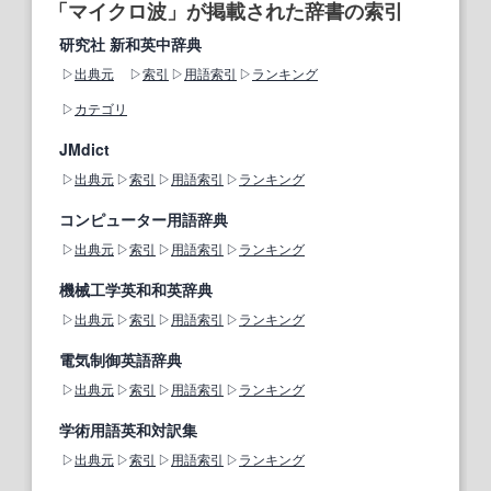
「マイクロ波」が掲載された辞書の索引
研究社 新和英中辞典
出典元
索引
用語索引
ランキング
カテゴリ
JMdict
出典元
索引
用語索引
ランキング
コンピューター用語辞典
出典元
索引
用語索引
ランキング
機械工学英和和英辞典
出典元
索引
用語索引
ランキング
電気制御英語辞典
出典元
索引
用語索引
ランキング
学術用語英和対訳集
出典元
索引
用語索引
ランキング