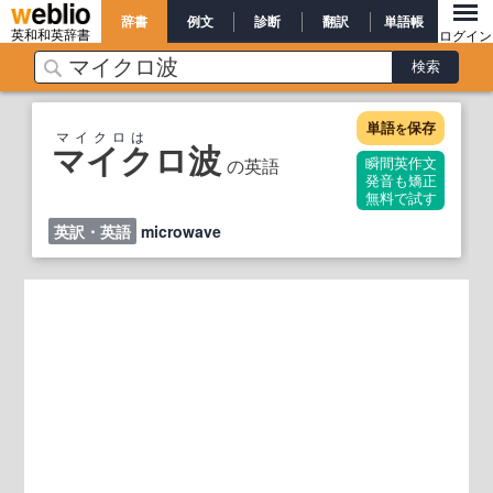
辞書
例文
診断
翻訳
単語帳
英和和英辞書
ログイン
単語
保存
を
マイクロは
マイクロ波
の英語
瞬間英作文
発音も矯正
無料で試す
英訳・英語
microwave