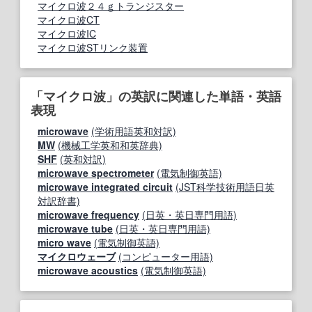
マイクロ波２４ｇトランジスター
マイクロ波CT
マイクロ波IC
マイクロ波STリンク装置
「マイクロ波」の英訳に関連した単語・英語
表現
microwave
(学術用語英和対訳)
MW
(機械工学英和和英辞典)
SHF
(英和対訳)
microwave spectrometer
(電気制御英語)
microwave integrated circuit
(JST科学技術用語日英
対訳辞書)
microwave frequency
(日英・英日専門用語)
microwave tube
(日英・英日専門用語)
micro wave
(電気制御英語)
マイクロウェーブ
(コンピューター用語)
microwave acoustics
(電気制御英語)