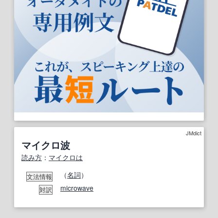
JMdict
マイクロ波
読み方
：
マイクロは
（
名詞
）
文法情報
microwave
対訳