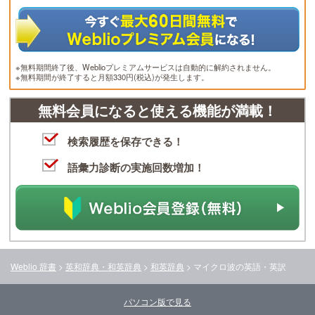
※無料期間終了後、Weblioプレミアムサービスは自動的に解約されません。
※無料期間が終了すると月額330円(税込)が発生します。
無料会員になると使える機能が満載！
検索履歴を保存できる！
語彙力診断の実施回数増加！
Weblio 辞書
>
英和辞典・和英辞典
>
和英辞典
>
マイクロ波
の英語・英訳
パソコン版で見る