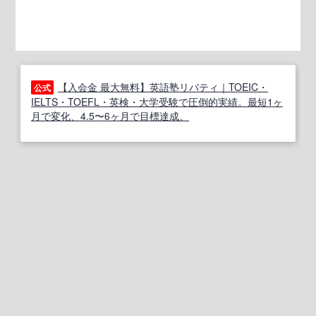
【入会金 最大無料】英語塾リバティ｜TOEIC・
公式
IELTS・TOEFL・英検・大学受験で圧倒的実績。最短1ヶ
月で変化、4.5〜6ヶ月で目標達成。