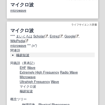
マイクロ波
microwave
ライフサイエンス辞書
マイクロ波
****
まいくろは
Scholar
,
Entrez
,
Google
,
WikiPedia
microwave
***
(n*)
関連語
極超短波
同義語（異表記）
EHF
Wave
Extremely High Frequency
Radio Wave
Microwave
Ultrahigh Frequency
Wave
マイクロ波
極超短波
概念ツリー
物理現象
Physical Phenomena