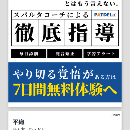
JMdict
平織
読み方
：
ひらおり