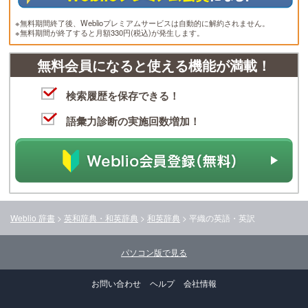
※無料期間終了後、Weblioプレミアムサービスは自動的に解約されません。
※無料期間が終了すると月額330円(税込)が発生します。
無料会員になると使える機能が満載！
検索履歴を保存できる！
語彙力診断の実施回数増加！
Weblio 辞書
>
英和辞典・和英辞典
>
和英辞典
>
平織
の英語・英訳
パソコン版で見る
お問い合わせ
ヘルプ
会社情報