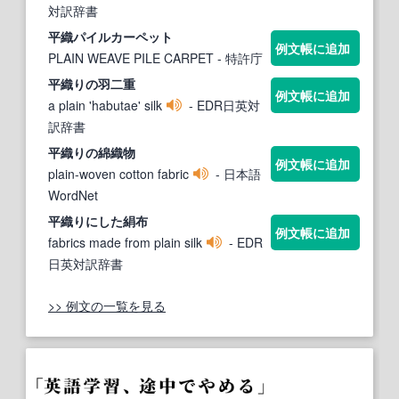
対訳辞書
平織
パイルカーペット
例文帳に追加
PLAIN WEAVE PILE CARPET
- 特許庁
平織
りの羽二重
例文帳に追加
a plain 'habutae' silk
- EDR日英対
訳辞書
平織
りの綿織物
例文帳に追加
plain-woven cotton fabric
- 日本語
WordNet
平織
りにした絹布
例文帳に追加
fabrics made from plain silk
- EDR
日英対訳辞書
>> 例文の一覧を見る