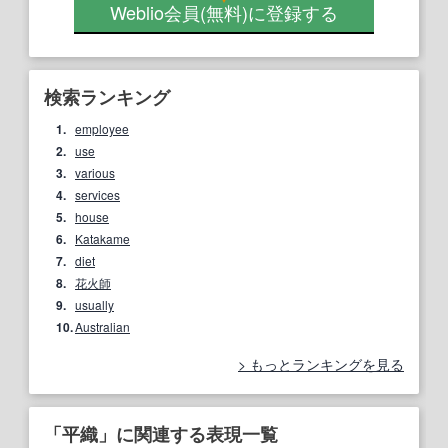
Weblio会員
(無料)
に登録する
検索ランキング
1.
employee
2.
use
3.
various
4.
services
5.
house
6.
Katakame
7.
diet
8.
花火師
9.
usually
10.
Australian
もっとランキングを見る
「平織」に関連する表現一覧