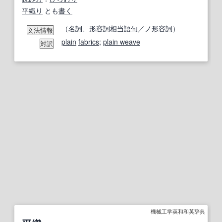
平織り
とも
書く
（
名詞
、
形容詞相当語句
／ノ
形容詞
）
文法情報
plain
fabrics
;
plain weave
対訳
機械工学英和和英辞典