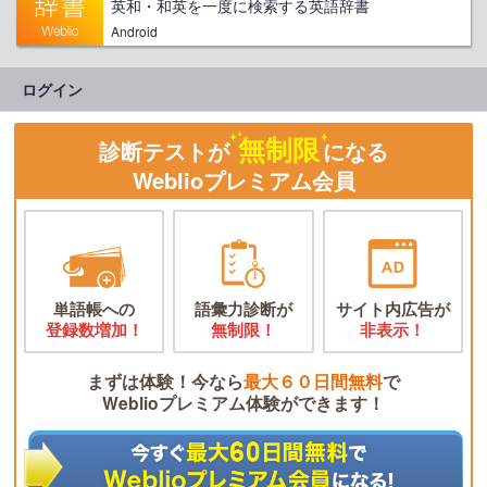
英和・和英を一度に検索する英語辞書
Android
ログイン
無制限
診断テストが
になる
Weblioプレミアム会員
単語帳への
語彙力診断が
サイト内広告が
登録数増加！
無制限！
非表示！
まずは体験！今なら
最大６０日間無料
で
Weblioプレミアム体験ができます！