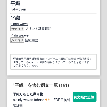
平織
flat-woven
平織
plane wave
プリント
基盤
用語
カテゴリ
Plain weave
技術用語
カテゴリ
Weblio専門用語対訳辞書はプログラムで機械的に意味や英語表現を
生成しているため、不適切な項目が含まれていることもあります。
ご了承くださいませ。
「平織」を含む例文一覧 (161)
平織
りをした織り物
例文帳に追加
plainly woven fabrics
- EDR日英対
訳辞書