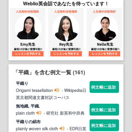
Weblio英会話であなたを待っています！
「平織」を含む例文一覧 (161)
平織
り
例文帳に追加
Origami tessellation
- Wikipedia日
英京都関連文書対訳コーパス
無地織,
平織
.
例文帳に追加
plain cloth
- 研究社 新英和中辞典
平織
りの絹布
例文帳に追加
plainly woven silk cloth
- EDR日英