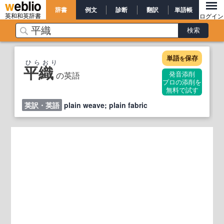
辞書
例文
診断
翻訳
単語帳
英和和英辞書
ログイン
単語
保存
を
ひらおり
平織
の英語
発音添削
プロの添削を
無料で試す
英訳・英語
plain weave; plain fabric