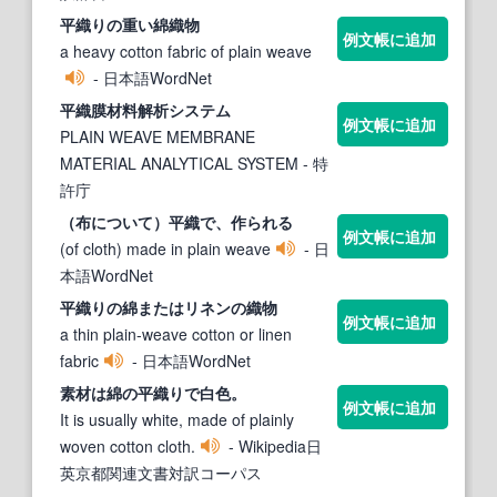
平織
りの重い綿織物
例文帳に追加
a heavy cotton fabric of plain weave
- 日本語WordNet
平織
膜材料解析システム
例文帳に追加
PLAIN WEAVE MEMBRANE
MATERIAL ANALYTICAL SYSTEM
- 特
許庁
（布について）
平織
で、作られる
例文帳に追加
(of cloth) made in plain weave
- 日
本語WordNet
平織
りの綿またはリネンの織物
例文帳に追加
a thin plain-weave cotton or linen
fabric
- 日本語WordNet
素材は綿の
平織
りで白色。
例文帳に追加
It is usually white, made of plainly
woven cotton cloth.
- Wikipedia日
英京都関連文書対訳コーパス