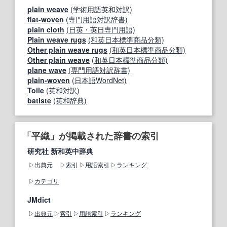
plain weave
(学術用語英和対訳)
flat-woven
(専門用語対訳辞書)
plain cloth
(日英・英日専門用語)
Plain weave rugs
(和英日本標準商品分類)
Other plain weave rugs
(和英日本標準商品分類)
Other plain weave
(和英日本標準商品分類)
plane wave
(専門用語対訳辞書)
plain-woven
(日本語WordNet)
Toile
(英和対訳)
batiste
(英和辞典)
「平織」が掲載された辞書の索引
研究社 新和英中辞典
出典元
索引
用語索引
ランキング
カテゴリ
JMdict
出典元
索引
用語索引
ランキング