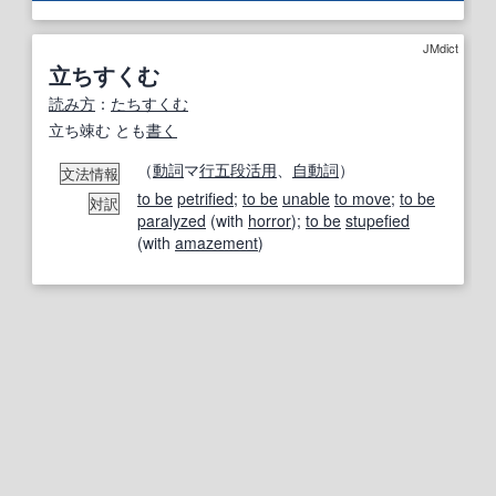
JMdict
立ちすくむ
読み方
：
たちすくむ
立ち竦む とも
書く
（
動詞
マ
行
五段活用
、
自動詞
）
文法情報
to be
petrified
;
to be
unable
to move
;
to be
対訳
paralyzed
(with
horror
);
to be
stupefied
(with
amazement
)