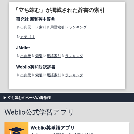
「立ち竦む」が掲載された辞書の索引
研究社 新和英中辞典
出典元
索引
用語索引
ランキング
カテゴリ
JMdict
出典元
索引
用語索引
ランキング
Weblio英和対訳辞書
出典元
索引
用語索引
ランキング
立ち竦むのページの著作権
Weblio公式学習アプリ
Weblio英単語アプリ