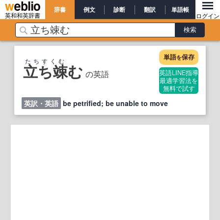
辞書
例文
診断
翻訳
単語帳
英和和英辞書
ログイン
単語
保存
を
たちすくむ
立ち竦む
の英語
英語LINE指導
最適学習法を
無料で試す
英訳・英語
be petrified; be unable to move