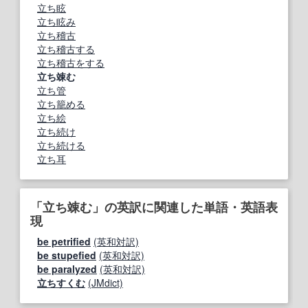
立ち眩
立ち眩み
立ち稽古
立ち稽古する
立ち稽古をする
立ち竦む
立ち管
立ち籠める
立ち絵
立ち続け
立ち続ける
立ち耳
「立ち竦む」の英訳に関連した単語・英語表
現
be petrified
(英和対訳)
be stupefied
(英和対訳)
be paralyzed
(英和対訳)
立ちすくむ
(JMdict)