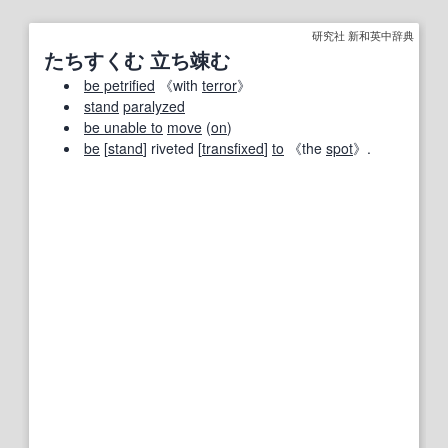
研究社 新和英中辞典
たちすくむ 立ち竦む
be petrified
《with
terror
》
stand
paralyzed
be unable to
move
(
on
)
be
[
stand
] riveted [
transfixed
]
to
《the
spot
》.