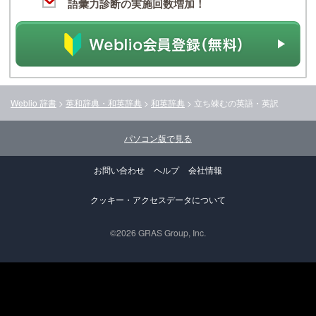
語彙力診断の実施回数増加！
Weblio 辞書
>
英和辞典・和英辞典
>
和英辞典
>
立ち竦む
の英語・英訳
パソコン版で見る
お問い合わせ
ヘルプ
会社情報
クッキー・アクセスデータについて
©2026 GRAS Group, Inc.