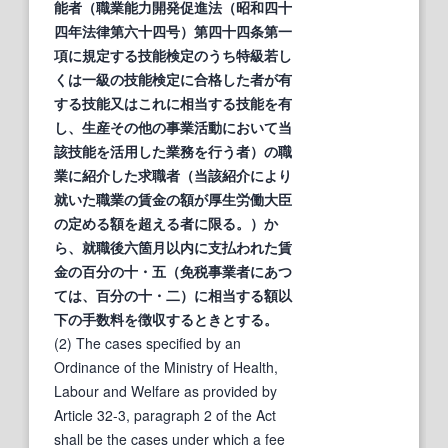
能者（職業能力開発促進法（昭和四十
四年法律第六十四号）第四十四条第一
項に規定する技能検定のうち特級若し
くは一級の技能検定に合格した者が有
する技能又はこれに相当する技能を有
し、生産その他の事業活動において当
該技能を
活用
した業務を行う者）の職
業に紹介した求職者（当該紹介により
就いた職業の賃金の額が厚生労働大臣
の定める額を超える者に限る。）か
ら、就職後六箇月以内に支払われた賃
金の百分の十・
五
（免税事業者にあつ
ては、百分の十・二）に相当する額以
下の手数料を徴収するときとする。
(2) The cases specified by an
Ordinance of the Ministry of Health,
Labour and Welfare as provided by
Article 32-3, paragraph 2 of the Act
shall be the cases under which a fee