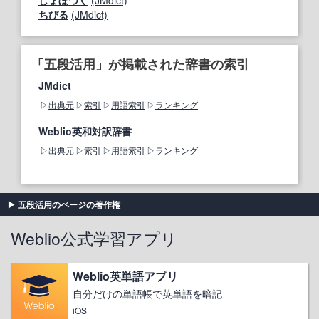
しょぼつく
(JMdict)
ちびる
(JMdict)
「五段活用」が掲載された辞書の索引
JMdict
出典元
索引
用語索引
ランキング
Weblio英和対訳辞書
出典元
索引
用語索引
ランキング
五段活用のページの著作権
Weblio公式学習アプリ
Weblio英単語アプリ
自分だけの単語帳で英単語を暗記
iOS