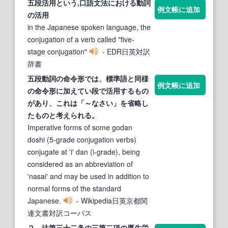
五段活用
という,口語文法における動詞
例文帳に追加
の
活用
in the Japanese spoken language, the
conjugation of a verb called "five-
stage conjugation"
- EDR日英対訳
辞書
五
段
動詞の命令形では、標準語と同様
例文帳に追加
の命令形に加えてい
段
で
活用
するもの
があり、これは「～なさい」を省略し
たものと考えられる。
Imperative forms of some godan
doshi (5-grade conjugation verbs)
conjugate at 'i' dan (i-grade), being
considered as an abbreviation of
'nasai' and may be used in addition to
normal forms of the standard
Japanese.
- Wikipedia日英京都関
連文書対訳コーパス
２ 法第三十二条の三第二項の厚生労