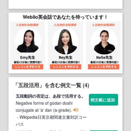
Weblio英会話であなたを待っています！
「五段活用」を含む例文一覧 (4)
五
段
動詞の否定は、あ
段
で
活用
する。
例文帳に追加
Negative forms of godan doshi
conjugate at 'a' dan (a-grade).
- Wikipedia日英京都関連文書対訳コー
パス