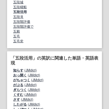
五段城
五段櫂船
五段活用
五段滝
五段階評価
五段階評価で
五殿
五毛
五毛党
「五段活用」の英訳に関連した単語・英語表
現
知らす
(JMdict)
おっ開く
(JMdict)
がちゃつく
(JMdict)
がぶる
(JMdict)
ぎらつく
(JMdict)
くすむ
(JMdict)
さす
(JMdict)
したがる
(JMdict)