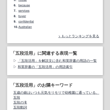
6.
because
7.
services
8.
buyer
9.
confidential
10.
Australian
もっとランキングを見る
「五段活用」に関連する表現一覧
「五段活用」を解説文に含む和英辞書の用語の一覧
和英辞書の「五段活用」の用語索引
「五段活用」のお隣キーワード
五歳の娘はいつも元気モリモリで幼稚園に通っている。
五段
五段の滝
五段動詞