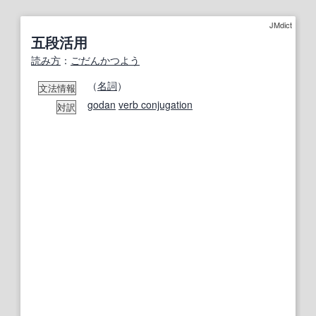
JMdict
五段活用
読み方
：
ごだんかつよう
（
名詞
）
文法情報
godan
verb conjugation
対訳