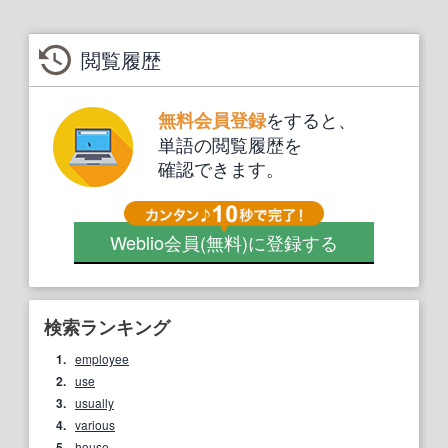
閲覧履歴
をすると、
無料会員登録
単語の閲覧履歴を
確認できます。
Weblio会員
(無料)
に登録する
検索ランキング
1.
employee
2.
use
3.
usually
4.
various
5.
house