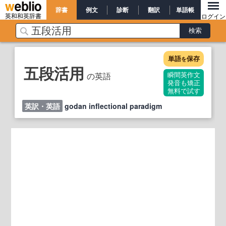
辞書
例文
診断
翻訳
単語帳
英和和英辞書
ログイン
単語
保存
を
五段活用
の英語
瞬間英作文
発音も矯正
無料で試す
英訳・英語
godan inflectional paradigm