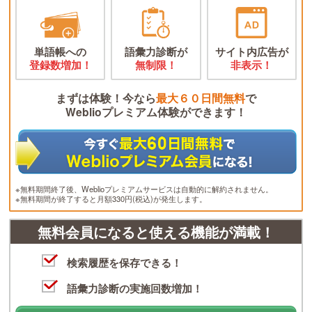
単語帳への
語彙力診断が
サイト内広告が
登録数増加！
無制限！
非表示！
まずは体験！今なら
最大６０日間無料
で
Weblioプレミアム体験ができます！
※無料期間終了後、Weblioプレミアムサービスは自動的に解約されません。
※無料期間が終了すると月額330円(税込)が発生します。
無料会員になると使える機能が満載！
検索履歴を保存できる！
語彙力診断の実施回数増加！