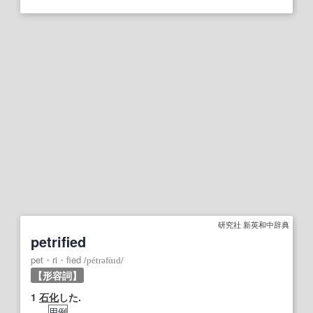
研究社 新英和中辞典
petrified
pet・ri・fied
/
pétrəfὰɪd
/
【形容詞】
1
石化
した.
用例