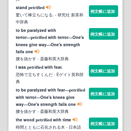
stand
petrified
例文帳に追加
驚いて棒立ちになる.
- 研究社 新英和
中辞典
to be paralyzed with
例文帳に追加
terror―
with terror―One's
petrified
knees give way―One's strength
fails one
腰を抜かす
- 斎藤和英大辞典
I was
with fear.
petrified
例文帳に追加
恐怖で立ちすくんだ
- Eゲイト英和辞
典
to be paralyzed with fear―
petrified
例文帳に追加
with terror―One's knees give
way―One's strength fails one
腰を抜かす
- 斎藤和英大辞典
the wood
with time
petrified
例文帳に追加
時間とともに石化される木
- 日本語