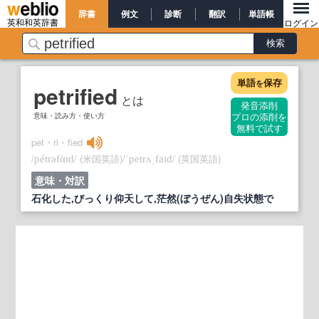
辞書
例文
診断
翻訳
単語帳
英和和英辞書
ログイン
単語
保存
を
petrified
とは
発音添削
意味・読み方・使い方
プロの添削を
無料で試す
pet・ri・fied
/
/
(米国英語)
/
/
(英国英語)
pétrəfὰɪd
ˈpetrʌˌfaɪd
意味・対訳
石化した,びっくり仰天して,茫然(ぼうぜん)自失状態で