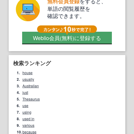
をすると、
無料会員登録
単語の閲覧履歴を
確認できます。
Weblio会員
(無料)
に登録する
検索ランキング
1.
house
2.
usually
3.
Australian
4.
just
5.
Thesaurus
6.
use
7.
using
8.
used in
9.
various
10.
because