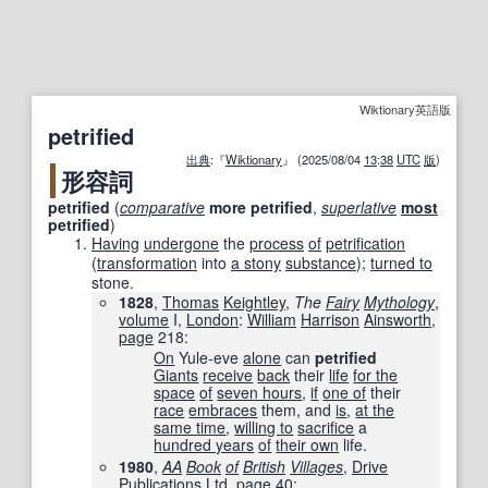
Wiktionary英語版
petrified
出典
:『
Wiktionary
』 (2025/08/04
13
:
38
UTC
版
)
形容詞
petrified
(
comparative
more
petrified
,
superlative
most
petrified
)
Having
undergone
the
process
of
petrification
(
transformation
into
a stony
substance
)
;
turned to
stone.
1828
,
Thomas
Keightley
,
The
Fairy
Mythology
,
volume
I,
London
:
William
Harrison
Ainsworth
,
page
218
:
On
Yule-eve
alone
can
petrified
Giants
receive
back
their
life
for the
space
of
seven hours
,
if
one of
their
race
embraces
them, and
is
,
at the
same time
,
willing to
sacrifice
a
hundred years
of
their own
life.
1980
,
AA
Book
of
British
Villages
,
Drive
Publications
Ltd
,
page
40
: