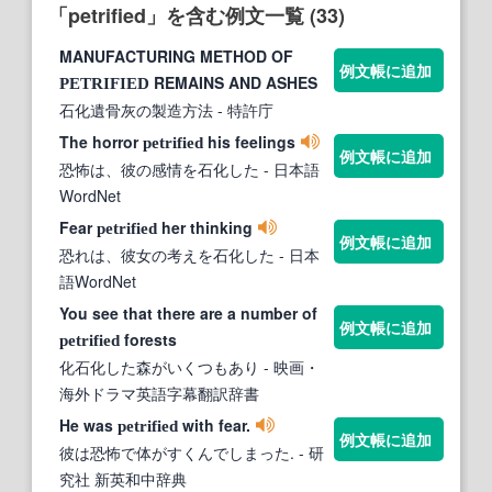
「petrified」を含む例文一覧 (33)
MANUFACTURING METHOD OF
例文帳に追加
REMAINS AND ASHES
PETRIFIED
石化遺骨灰の製造方法
- 特許庁
The horror
his feelings
petrified
例文帳に追加
恐怖は、彼の感情を石化した
- 日本語
WordNet
Fear
her thinking
petrified
例文帳に追加
恐れは、彼女の考えを石化した
- 日本
語WordNet
You see that there are a number of
例文帳に追加
forests
petrified
化石化した森がいくつもあり
- 映画・
海外ドラマ英語字幕翻訳辞書
He was
with fear.
petrified
例文帳に追加
彼は恐怖で体がすくんでしまった.
- 研
究社 新英和中辞典