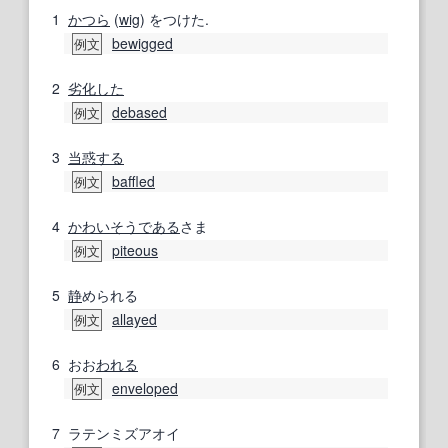
1
かつら
(
wig
) をつけた.
bewigged
例文
2
劣化した
debased
例文
3
当惑する
baffled
例文
4
かわいそう
である
さま
piteous
例文
5
静
められる
allayed
例文
6
おお
われる
enveloped
例文
7
ラテンミズアオイ