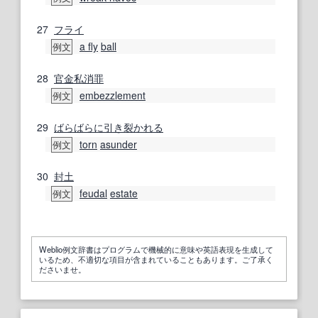
27
フライ
a fly
ball
例文
28
官金
私消
罪
embezzlement
例文
29
ばらばらに
引き裂かれる
torn
asunder
例文
30
封土
feudal
estate
例文
Weblio例文辞書はプログラムで機械的に意味や英語表現を生成して
いるため、不適切な項目が含まれていることもあります。ご了承く
ださいませ。