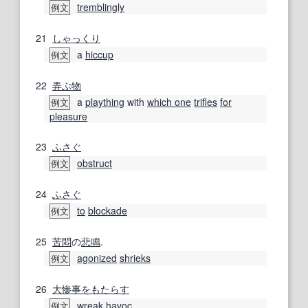
tremblingly
例文
21
しゃっくり
a
hiccup
例文
22
弄ぶ
物
a
plaything
with
which one
trifles
for
例文
pleasure
23
ふさぐ
obstruct
例文
24
ふさぐ
to
blockade
例文
25
苦悶
の
悲鳴
.
agonized
shrieks
例文
26
大惨事をもたらす
wreak havoc
例文