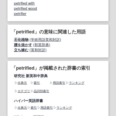
petrified with
petrified wood
petrifier
「petrified」の意味に関連した用語
石化植物
(学術用語英和対訳)
腰を抜かす
(和英辞典)
立ち竦む
(英和対訳)
「petrified」が掲載された辞書の索引
研究社 新英和中辞典
出典元
索引
用語索引
ランキング
カテゴリ
品詞別索引
ハイパー英語辞書
出典元
索引
用語索引
ランキング