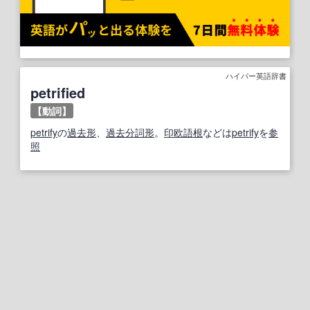
ハイパー英語辞書
petrified
【動詞】
petrify
の
過去形
、
過去分詞
形
。
印欧語
根
などは
petrify
を
参
照