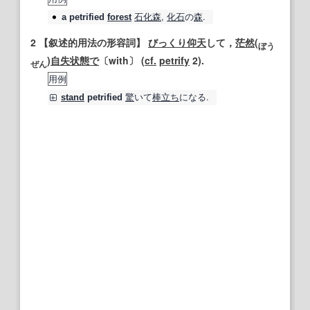
石化
森
,
化石
の
森
.
a
petrified
forest
2
【叙述的用法の形容詞】
びっくり仰天
して，
茫然
(
ぼ
う
)
自
失
状態で
〔with〕 (
cf.
petrify
2).
ぜ
ん
用例
驚
いて
棒立ち
になる.
stand
petrified