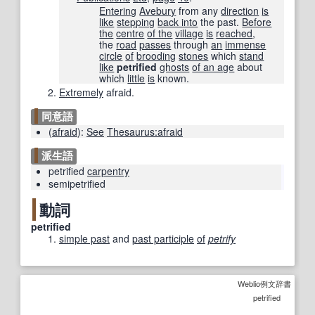
Entering
Avebury
from any
direction
is
like
stepping
back into
the past.
Before
the
centre
of the
village
is
reached
,
the
road
passes
through
an
immense
circle
of
brooding
stones
which
stand
like
petrified
ghosts
of an age
about
which
little
is
known.
Extremely
afraid.
同意語
(
afraid
)
:
See
Thesaurus:afraid
派生語
petrified
carpentry
semipetrified
動詞
petrified
simple past
and
past participle
of
petrify
Weblio例文辞書
petrified