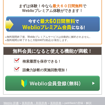
まずは体験！今なら
最大６０日間無料
で
Weblioプレミアム体験ができます！
※無料期間終了後、Weblioプレミアムサービスは自動的に解約されません。
※無料期間が終了すると月額330円(税込)が発生します。
無料会員になると使える機能が満載！
検索履歴を保存できる！
語彙力診断の実施回数増加！
Weblio 辞書
>
英和辞典・和英辞典
>
英和辞典
>
petrified
の意味・解説