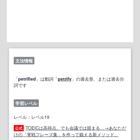
文法情報
「
petrified
」は動詞「
petrify
」の過去形、または過去分
詞です
学習レベル
レベル：レベル19
TOEICは高得点。でも会議では固まる…→あなただ
公式
けの「実戦フレーズ集」を作って鍛える新メソッド。