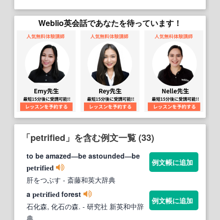
Weblio英会話であなたを待っています！
「petrified」を含む例文一覧 (33)
to be amazed―be astounded―be
例文帳に追加
petrified
肝をつぶす
- 斎藤和英大辞典
a
forest
petrified
例文帳に追加
石化森, 化石の森.
- 研究社 新英和中辞
典