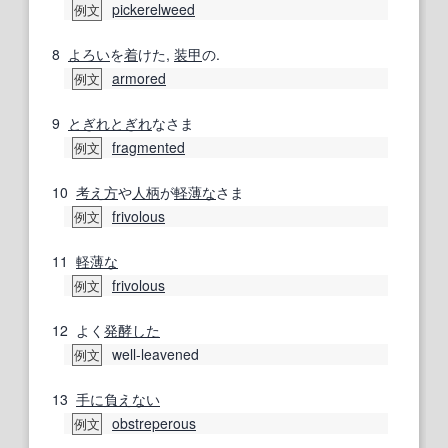
pickerelweed
例文
8
よろい
を
着
けた,
装甲
の.
armored
例文
9
とぎれとぎれ
なさま
fragmented
例文
10
考え方
や
人柄
が
軽薄な
さま
frivolous
例文
11
軽薄な
frivolous
例文
12
よく
発酵した
well-leavened
例文
13
手に負えない
obstreperous
例文