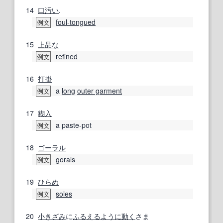
14
口汚い
.
foul‐tongued
例文
15
上品な
refined
例文
16
打掛
a
long
outer garment
例文
17
糊
入
a paste-pot
例文
18
ゴーラル
gorals
例文
19
ひらめ
soles
例文
20
小
きざみ
に
ふるえる
ように
動く
さま