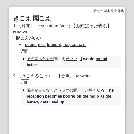
研究社 新和英中辞典
きこえ 聞こえ
1
〈
外聞
〉
reputation
;
fame
;
【形式ばった表現】
renown
聞こえ
がいい
sound
nice
[
decent
,
respectable
]
用例
そう言った
方が
聞こえ
がいい
.
It
would
sound
better.
2
〈
きこえる
こと〉
【
音声
】
sonority
用例
電池
が
古くなる
と
ラジオ
の
聞こえ
が
悪くなる
.
The
reception
becomes
poorer
on the
radio
as
the
battery
gets
used up.