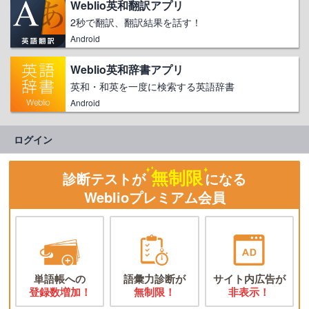
Weblio英和翻訳アプリ
2秒で翻訳、翻訳結果を話す！
Android
Weblio英和辞書アプリ
英和・和英を一度に検索する英語辞書
Android
ログイン
無制限
診断テストが
になる
Weblioプレミアム会員
単語帳への
語彙力診断が
サイト内広告が
登録数増加！
無制限！
非表示！