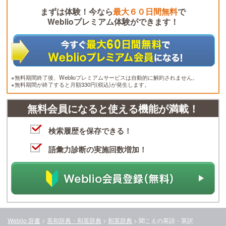
まずは体験！今なら
最大６０日間無料
で
Weblioプレミアム体験ができます！
※無料期間終了後、Weblioプレミアムサービスは自動的に解約されません。
※無料期間が終了すると月額330円(税込)が発生します。
無料会員になると使える機能が満載！
検索履歴を保存できる！
語彙力診断の実施回数増加！
Weblio 辞書
>
英和辞典・和英辞典
>
和英辞典
>
聞こえ
の英語・英訳