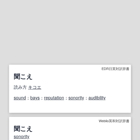
EDR日英対訳辞書
聞こえ
読み方
キコエ
sound
；
bays
；
reputation
；
sonority
；
audibility
Weblio英和対訳辞書
聞こえ
sonority