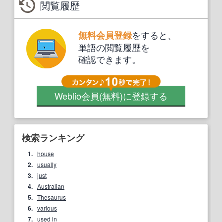
閲覧履歴
をすると、
無料会員登録
単語の閲覧履歴を
確認できます。
Weblio会員
(無料)
に登録する
検索ランキング
1.
house
2.
usually
3.
just
4.
Australian
5.
Thesaurus
6.
various
7.
used in