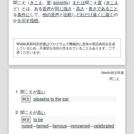
聞こえ（
きこえ
、
英
:
sonority
）
または
聞こえ
度
（
きこえ
ど）とは、ある
音声
が
同じ
強さ
・
高さ
・
長さ
であること
を
条件に
して、
他の
音声
と
比較
し
どれだけ
遠くに
届く
の
か
を示す
指標
。
Weblio英和対訳辞書はプログラムで機械的に意味や英語表現を生成
しているため、不適切な項目が含まれていることもあります。ご了
承くださいませ。
Weblio例文辞書
聞こえ
1
聞こえが
良い
pleasing
to the
ear
例文
2
聞こえが
高い
to be
例文
noted
―
famed
―
famous
―
renowned
―
celebrated