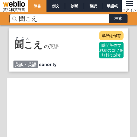
辞書
例文
診断
翻訳
単語帳
英和和英辞書
ログイン
単語
保存
を
きこえ
聞こえ
の英語
瞬間英作文
継続のコツを
無料で試す
英訳・英語
sonority