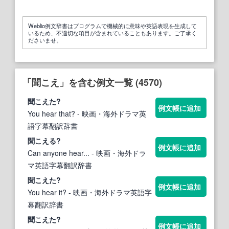
Weblio例文辞書はプログラムで機械的に意味や英語表現を生成して
いるため、不適切な項目が含まれていることもあります。ご了承く
ださいませ。
「聞こえ」を含む例文一覧 (4570)
聞こえ
た?
例文帳に追加
You hear that?
- 映画・海外ドラマ英
語字幕翻訳辞書
聞こえ
る?
例文帳に追加
Can anyone hear...
- 映画・海外ドラ
マ英語字幕翻訳辞書
聞こえ
た?
例文帳に追加
You hear it?
- 映画・海外ドラマ英語字
幕翻訳辞書
聞こえ
た?
例文帳に追加