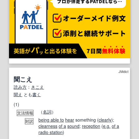
JMdict
聞こえ
読み方
：
きこえ
聞え
とも
書く
(1)
（
名詞
）
文法情報
being able to
hear
something (
clearly
);
対訳
clearness
of a
sound
;
reception
(
e.g.
of a
radio station
)