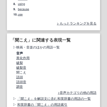
8.
using
9.
because
10.
use
もっとランキングを見る
「聞こえ」に関連する表現一覧
映画・音楽のほかの用語一覧
音声
異化作用
破裂
破裂音
聞こえ
語頭
語頭音
調音
音声カテゴリの他の用語
「聞こえ」を解説文に含む和英辞書の用語の一覧
和英辞書の「聞こえ」の用語索引