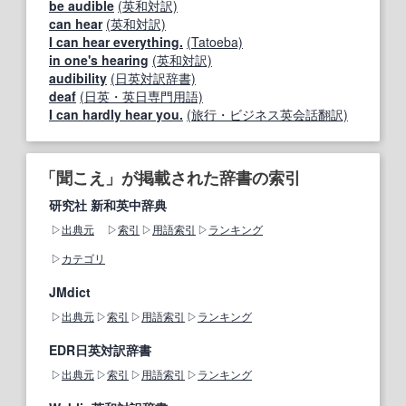
be audible
(英和対訳)
can hear
(英和対訳)
I can hear everything.
(Tatoeba)
in one's hearing
(英和対訳)
audibility
(日英対訳辞書)
deaf
(日英・英日専門用語)
I can hardly hear you.
(旅行・ビジネス英会話翻訳)
「聞こえ」が掲載された辞書の索引
研究社 新和英中辞典
出典元
索引
用語索引
ランキング
カテゴリ
JMdict
出典元
索引
用語索引
ランキング
EDR日英対訳辞書
出典元
索引
用語索引
ランキング