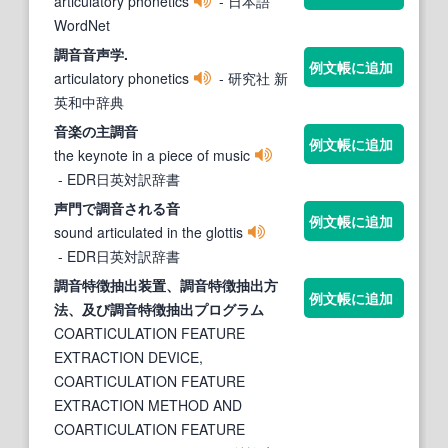
articulatory phonetics
- 日本語
WordNet
調音
音声学.
例文帳に追加
articulatory phonetics
- 研究社 新
英和中辞典
音楽の主
調音
例文帳に追加
the keynote in a piece of music
- EDR日英対訳辞書
声門で
調音
される音
例文帳に追加
sound articulated in the glottis
- EDR日英対訳辞書
調音
特徴抽出装置、
調音
特徴抽出方
例文帳に追加
法、及び
調音
特徴抽出プログラム
COARTICULATION FEATURE
EXTRACTION DEVICE,
COARTICULATION FEATURE
EXTRACTION METHOD AND
COARTICULATION FEATURE