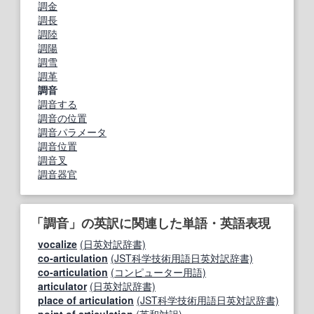
調金
調長
調陸
調陽
調雪
調革
調音
調音する
調音の位置
調音パラメータ
調音位置
調音叉
調音器官
「調音」の英訳に関連した単語・英語表現
vocalize
(日英対訳辞書)
co‐articulation
(JST科学技術用語日英対訳辞書)
co-articulation
(コンピューター用語)
articulator
(日英対訳辞書)
place of articulation
(JST科学技術用語日英対訳辞書)