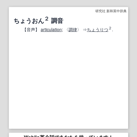
研究社 新和英中辞典
２
ちょうおん
調音
２
【
音声
】
articulation
; 〈
調律
〉 ⇒
ちょうりつ
.