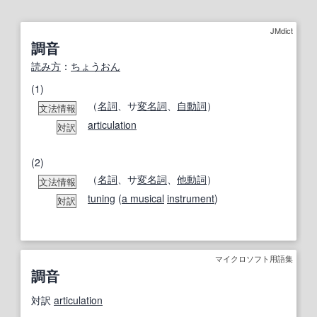
JMdict
調音
読み方
：
ちょうおん
(1)
（
名詞
、サ
変名
詞
、
自動詞
）
文法情報
articulation
対訳
(2)
（
名詞
、サ
変名
詞
、
他動詞
）
文法情報
tuning
(
a musical
instrument
)
対訳
マイクロソフト用語集
調音
対訳
articulation