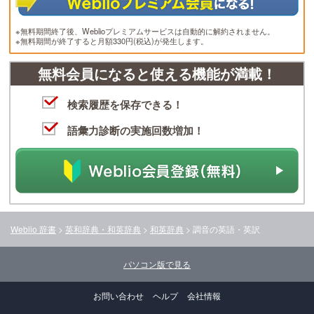
※無料期間終了後、Weblioプレミアムサービスは自動的に解約されません。
※無料期間が終了すると月額330円(税込)が発生します。
無料会員になると使える機能が満載！
検索履歴を保存できる！
語彙力診断の実施回数増加！
Weblio 辞書
>
英和辞典・和英辞典
>
和英辞典
>
調音
の英語・英訳
パソコン版で見る
お問い合わせ
ヘルプ
会社情報