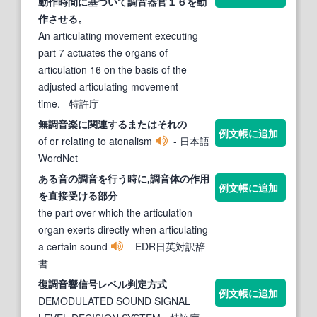
動作時間に基づいて
調音
器官１６を動
作させる。
An articulating movement executing
part 7 actuates the organs of
articulation 16 on the basis of the
adjusted articulating movement
time.
- 特許庁
無
調音
楽に関連するまたはそれの
例文帳に追加
of or relating to atonalism
- 日本語
WordNet
ある音の
調音
を行う時に,
調音
体の作用
例文帳に追加
を直接受ける部分
the part over which the articulation
organ exerts directly when articulating
a certain sound
- EDR日英対訳辞
書
復
調音
響信号レベル判定方式
例文帳に追加
DEMODULATED SOUND SIGNAL