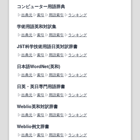
コンピューター用語辞典
出典元
索引
用語索引
ランキング
学術用語英和対訳集
出典元
索引
用語索引
ランキング
JST科学技術用語日英対訳辞書
出典元
索引
用語索引
ランキング
日本語WordNet(英和)
出典元
索引
用語索引
ランキング
日英・英日専門用語辞書
出典元
索引
用語索引
ランキング
Weblio英和対訳辞書
出典元
索引
用語索引
ランキング
Weblio例文辞書
出典元
索引
用語索引
ランキング