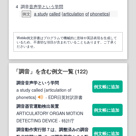
4
調音
音声学
という
学問
a study
called
{
articulation
of
phonetics
}
例文
Weblio例文辞書はプログラムで機械的に意味や英語表現を生成して
いるため、不適切な項目が含まれていることもあります。ご了承く
ださいませ。
「調音」を含む例文一覧 (122)
調音
音声学という学問
例文帳に追加
a study called {articulation of
phonetics}
- EDR日英対訳辞書
調音
器官運動検出装置
例文帳に追加
ARTICULATORY ORGAN MOTION
DETECTING DEVICE
- 特許庁
調音
動作実行部７は、調整済みの
調音
例文帳に追加