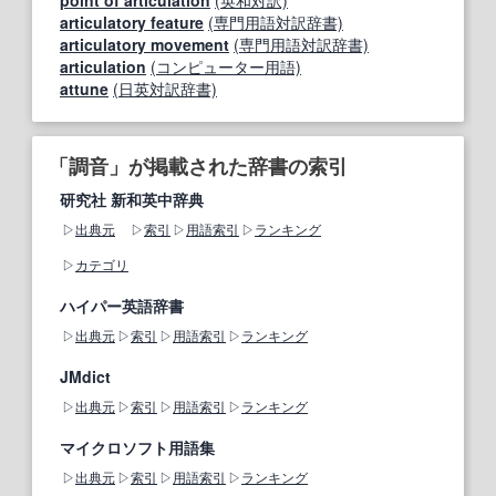
point of articulation
(英和対訳)
articulatory feature
(専門用語対訳辞書)
articulatory movement
(専門用語対訳辞書)
articulation
(コンピューター用語)
attune
(日英対訳辞書)
「調音」が掲載された辞書の索引
研究社 新和英中辞典
出典元
索引
用語索引
ランキング
カテゴリ
ハイパー英語辞書
出典元
索引
用語索引
ランキング
JMdict
出典元
索引
用語索引
ランキング
マイクロソフト用語集
出典元
索引
用語索引
ランキング