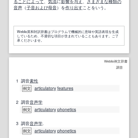
る
ことに
よって
、
気流
に
影響を
与え
、
さまざまな
種類の
音声
（
子音
および
母音
）を
作り出す
ことをいう。
Weblio英和対訳辞書はプログラムで機械的に意味や英語表現を生成
しているため、不適切な項目が含まれていることもあります。ご了
承くださいませ。
Weblio例文辞書
調音
1
調音
素性
articulatory
features
例文
2
調音
音声学
articulatory
phonetics
例文
3
調音
音声学
.
articulatory
phonetics
例文