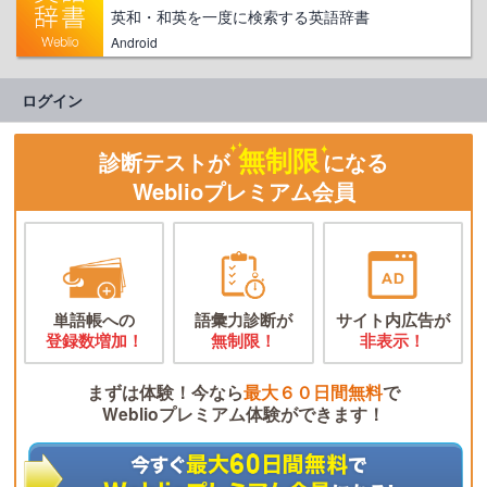
英和・和英を一度に検索する英語辞書
Android
ログイン
無制限
診断テストが
になる
Weblioプレミアム会員
単語帳への
語彙力診断が
サイト内広告が
登録数増加！
無制限！
非表示！
まずは体験！今なら
最大６０日間無料
で
Weblioプレミアム体験ができます！