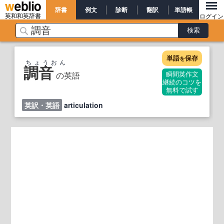
辞書
例文
診断
翻訳
単語帳
英和和英辞書
ログイン
単語
保存
を
ちょうおん
調音
の英語
瞬間英作文
継続のコツを
無料で試す
英訳・英語
articulation