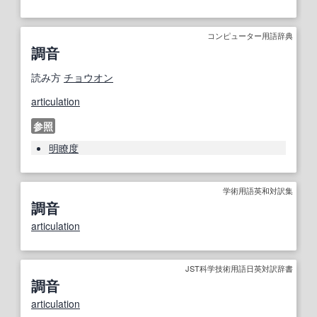
コンピューター用語辞典
調音
読み方
チョウオン
articulation
参照
明瞭度
学術用語英和対訳集
調音
articulation
JST科学技術用語日英対訳辞書
調音
articulation