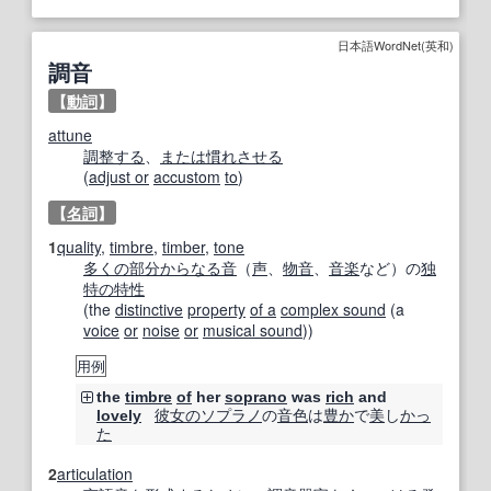
日本語WordNet(英和)
調音
【
動詞
】
attune
調整する
、
または
慣れさせる
(
adjust or
accustom
to
)
【
名詞
】
1
quality
,
timbre
,
timber
,
tone
多くの
部分
からなる
音
（
声
、
物音
、
音楽
など）の
独
特の
特性
(the
distinctive
property
of a
complex sound
(a
voice
or
noise
or
musical sound
))
用例
the
timbre
of
her
soprano
was
rich
and
彼女の
ソプラノ
の
音色
は
豊か
で
美
し
かっ
lovely
た
2
articulation