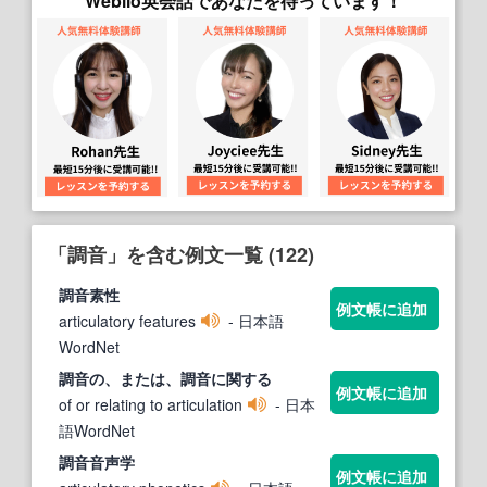
Weblio英会話であなたを待っています！
「調音」を含む例文一覧 (122)
調音
素性
例文帳に追加
articulatory features
- 日本語
WordNet
調音
の、または、
調音
に関する
例文帳に追加
of or relating to articulation
- 日本
語WordNet
調音
音声学
例文帳に追加