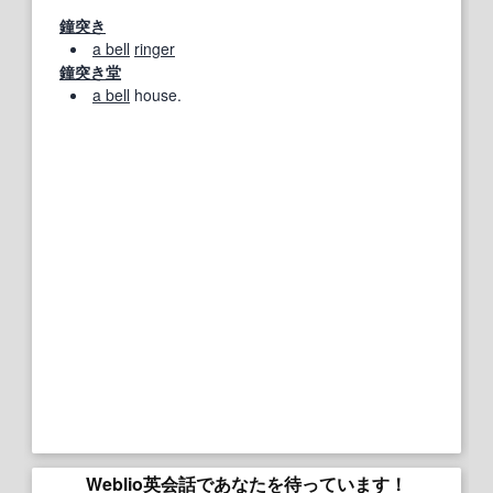
鐘突き
a bell
ringer
鐘突き
堂
a bell
house.
Weblio英会話であなたを待っています！