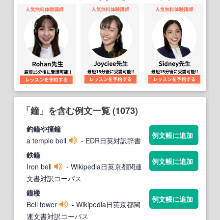
「鐘」を含む例文一覧 (1073)
釣
鐘
や撞
鐘
例文帳に追加
a temple bell
- EDR日英対訳辞書
鉄
鐘
例文帳に追加
Iron bell
- Wikipedia日英京都関連
文書対訳コーパス
鐘
楼
例文帳に追加
Bell tower
- Wikipedia日英京都関
連文書対訳コーパス