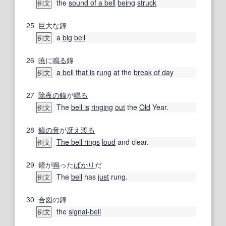
the
sound of a bell
being
struck
例文
25
巨大な
鐘
a
big
bell
例文
26
暁
に
鳴る
鐘
a bell
that is
rung
at
the
break of day
例文
27
除夜の鐘
が
鳴る
The
bell is
ringing
out
the
Old
Year.
例文
28
鐘の音
が
冴え渡る
The bell rings
loud
and clear.
例文
29
鐘が
鳴
った
ばかり
だ
The
bell
has
just
rung.
例文
30
合図
の鐘
the
signal-bell
例文