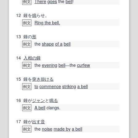
There
goes
the
bell
!
例文
12
鐘を
鳴
らせ。
Ring the bell.
例文
13
鐘の
形
the
shape
of a
bell
例文
14
入相の鐘
the
evening
bell
―the
curfew
例文
15
鐘を
突き
掛ける
to
commence
striking
a bell
例文
16
鐘が
ジャン
と
鳴る
A bell
clangs.
例文
17
鐘が
出す
音
the
noise
made by
a bell
例文