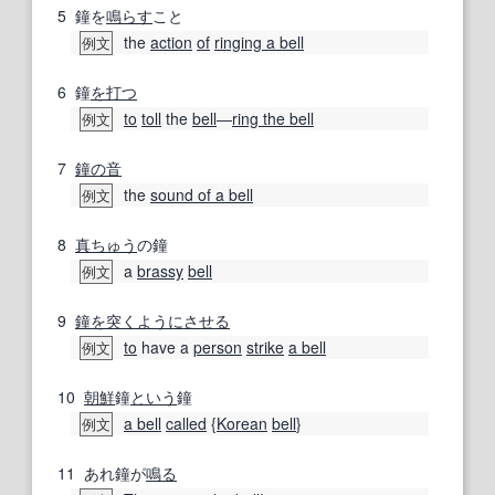
5
鐘を
鳴らす
こと
the
action
of
ringing a bell
例文
6
鐘
を打つ
to
toll
the
bell
―
ring the bell
例文
7
鐘の音
the
sound of a bell
例文
8
真ちゅう
の鐘
a
brassy
bell
例文
9
鐘を突く
ように
させる
to
have a
person
strike
a bell
例文
10
朝鮮
鐘
という
鐘
a bell
called
{
Korean
bell
}
例文
11
あれ鐘が
鳴る