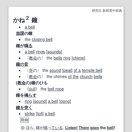
研究社 新和英中辞典
２
かね
鐘
a bell
放課
の鐘
the
closing bell
鐘が
鳴る
a bell
rings
[
sounds
]
〈
教会
の〉 the
bells
ring
[
chime
]
鐘の音
〈
寺
の〉 the
sound
[
peal
]
of a
temple bell
〈
教会
の〉 the chimes
of the
church
bells
(
教会
の)鐘のひも
《
pull
》 the
bell rope
鐘を
鳴らす
ring
[
sound
]
a bell
[
gong
]
鐘を突く
strike
[
toll
]
a bell
用例
ほら,
鐘
が
鳴
っ
ている
.
Listen!
There
goes
the
bell
!