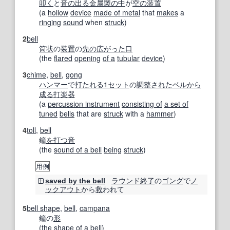
叩く
と
音の
出る
金属
製の
中
が
空の
装置
(a
hollow
device
made of metal
that
makes
a
ringing
sound
when
struck
)
2
bell
筒
状
の
装置
の
先の
広がった
口
(the
flared
opening
of a
tubular
device
)
3
chime
,
bell
,
gong
ハンマー
で
打たれる
1セット
の
調整された
ベル
から
成る
打楽器
(a
percussion instrument
consisting of
a set of
tuned
bells
that are
struck
with a
hammer
)
4
toll
,
bell
鐘
を打つ
音
(the
sound of a bell
being
struck
)
用例
ラウンド
終了
の
ゴング
で
ノ
saved by the bell
ックアウト
から
救
われて
5
bell shape
,
bell
,
campana
鐘の
形
(the
shape
of a
bell
)