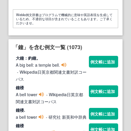
Weblio例文辞書はプログラムで機械的に意味や英語表現を生成して
いるため、不適切な項目が含まれていることもあります。ご了承く
ださいませ。
「鐘」を含む例文一覧 (1073)
大
鐘
：釣
鐘
。
例文帳に追加
A big bell: a temple bell.
- Wikipedia日英京都関連文書対訳コー
パス
鐘
楼
例文帳に追加
A bell tower
- Wikipedia日英京都
関連文書対訳コーパス
鐘
楼.
例文帳に追加
a bell tower
- 研究社 新英和中辞典
鐘
楼
例文帳に追加