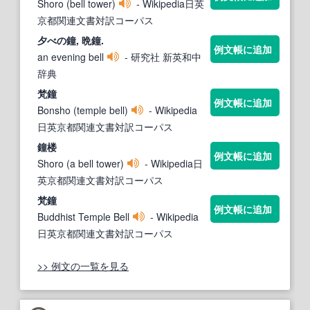
Shoro (bell tower)
- Wikipedia日英
京都関連文書対訳コーパス
夕べの
鐘
, 晩
鐘
.
例文帳に追加
an evening bell
- 研究社 新英和中
辞典
梵
鐘
例文帳に追加
Bonsho (temple bell)
- Wikipedia
日英京都関連文書対訳コーパス
鐘
楼
例文帳に追加
Shoro (a bell tower)
- Wikipedia日
英京都関連文書対訳コーパス
梵
鐘
例文帳に追加
Buddhist Temple Bell
- Wikipedia
日英京都関連文書対訳コーパス
>> 例文の一覧を見る