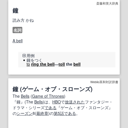
斎藤和英大辞典
鐘
読み方
かね
名詞
A bell
用例
鐘をつく
to
ring the bell
―
toll
the
bell
Weblio英和対訳辞書
鐘 (ゲーム・オブ・スローンズ)
The
Bells
(
Game of Thrones
)
『鐘』(The
Bells
)は、
HBO
で
放送
された
ファンタジー・
ドラマ・シリーズ
である
『ゲーム・オブ・スローンズ』
の
シーズン
8(
最終
章
)の
第5
話
である
。