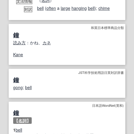
（
名詞
）
文法情報
bell
(
often
a
large
hanging
bell
);
chime
対訳
和英日本標準商品分類
鐘
読み方
：かね、
カネ
Kane
JST科学技術用語日英対訳辞書
鐘
gong
;
bell
日本語WordNet(英和)
鐘
【
名詞
】
1
bell