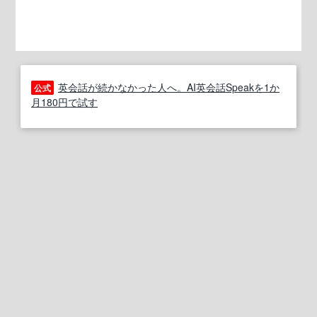
英会話が続かなかった人へ。AI英会話Speakを1か
公式
月180円で試す