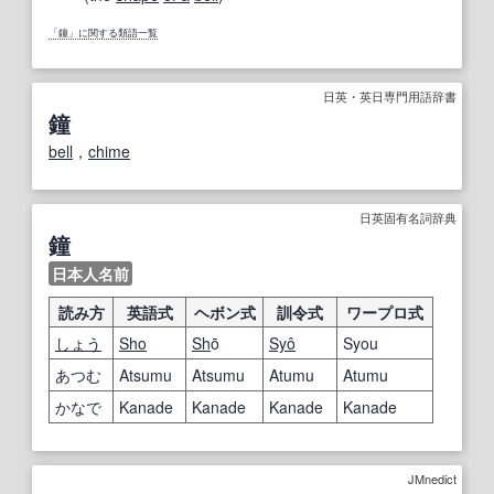
「鐘」に関する類語一覧
日英・英日専門用語辞書
鐘
bell
，
chime
日英固有名詞辞典
鐘
日本人名前
読み方
英語式
ヘボン式
訓令式
ワープロ式
しょう
Sho
Sh
ō
Syô
Syou
あつむ
Atsumu
Atsumu
Atumu
Atumu
かなで
Kanade
Kanade
Kanade
Kanade
JMnedict