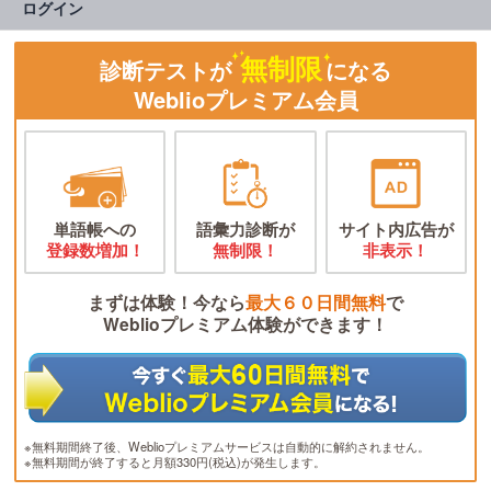
ログイン
無制限
診断テストが
になる
Weblioプレミアム会員
単語帳への
語彙力診断が
サイト内広告が
登録数増加！
無制限！
非表示！
まずは体験！今なら
最大６０日間無料
で
Weblioプレミアム体験ができます！
※無料期間終了後、Weblioプレミアムサービスは自動的に解約されません。
※無料期間が終了すると月額330円(税込)が発生します。