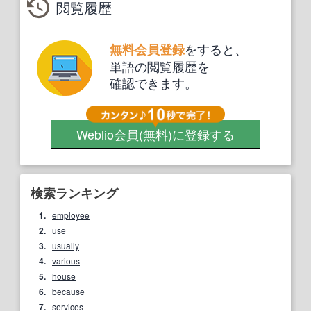
閲覧履歴
をすると、
無料会員登録
単語の閲覧履歴を
確認できます。
Weblio会員
(無料)
に登録する
検索ランキング
1.
employee
2.
use
3.
usually
4.
various
5.
house
6.
because
7.
services