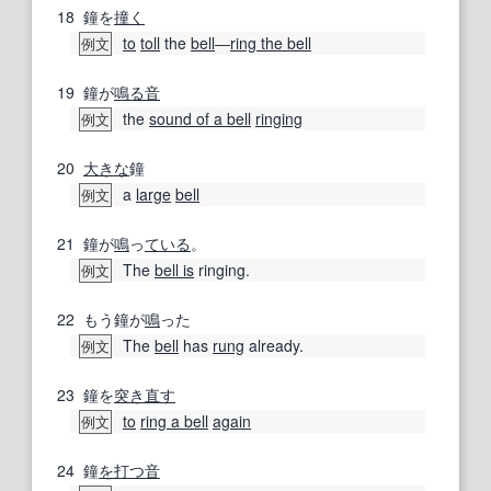
18
鐘を
撞く
to
toll
the
bell
―
ring the bell
例文
19
鐘が
鳴る
音
the
sound of a bell
ringing
例文
20
大きな
鐘
a
large
bell
例文
21
鐘が
鳴
っ
ている
。
The
bell is
ringing.
例文
22
もう鐘が
鳴
った
The
bell
has
rung
already.
例文
23
鐘を
突き直す
to
ring a bell
again
例文
24
鐘
を打つ
音