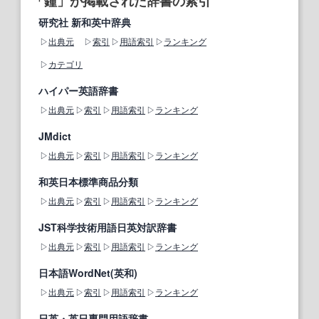
「鐘」が掲載された辞書の索引
研究社 新和英中辞典
出典元
索引
用語索引
ランキング
カテゴリ
ハイパー英語辞書
出典元
索引
用語索引
ランキング
JMdict
出典元
索引
用語索引
ランキング
和英日本標準商品分類
出典元
索引
用語索引
ランキング
JST科学技術用語日英対訳辞書
出典元
索引
用語索引
ランキング
日本語WordNet(英和)
出典元
索引
用語索引
ランキング
日英・英日専門用語辞書