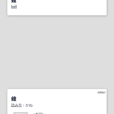
bell
JMdict
鐘
読み方
：かね