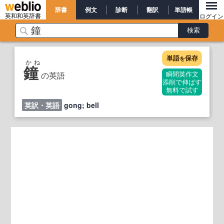
辞書
例文
診断
翻訳
単語帳
英和和英辞書
ログイン
単語
保存
を
かね
鐘
の英語
瞬間英作文
添削で伸ばす
無料で試す
英訳・英語
gong; bell