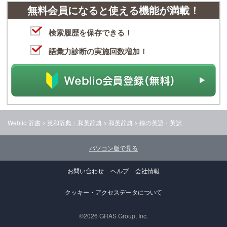
無料会員になると使える機能が満載！
検索履歴を保存できる！
語彙力診断の実施回数増加！
Weblio 辞書
>
英和辞典・和英辞典
>
和英辞典
>
鐘
の英語・英訳
パソコン版で見る
お問い合わせ
ヘルプ
会社情報
クッキー・アクセスデータについて
©2026 GRAS Group, Inc.