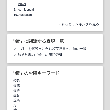
8.
buyer
9.
confidential
10.
Australian
もっとランキングを見る
「鐘」に関連する表現一覧
「鐘」を解説文に含む和英辞書の用語の一覧
和英辞書の「鐘」の用語索引
「鐘」のお隣キーワード
鐐鉄
鐐雪
鐐雲
鐐音
鐐馬
鐔
鐘