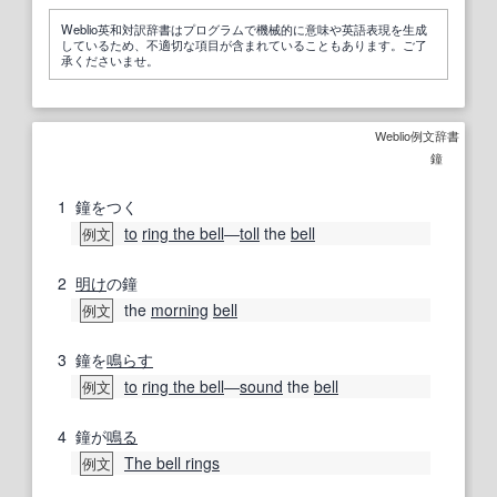
Weblio英和対訳辞書はプログラムで機械的に意味や英語表現を生成
しているため、不適切な項目が含まれていることもあります。ご了
承くださいませ。
Weblio例文辞書
鐘
1
鐘をつく
to
ring the bell
―
toll
the
bell
例文
2
明け
の鐘
the
morning
bell
例文
3
鐘を
鳴らす
to
ring the bell
―
sound
the
bell
例文
4
鐘が
鳴る
The bell rings
例文