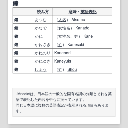
鐘
読み方
意味・
英語表記
鐘
あつむ
（
人名
） Atsumu
鐘
かなで
（
女性名
） Kanade
鐘
かね
（
女性名
、
姓
）
Kane
鐘
かねさき
（
姓
） Kanesaki
鐘
かねのり
Kanenori
鐘
か
ねゆき
Kaneyuki
鐘
しょう
（
姓
）
Shou
JMnedictは、日本語の一般的な固有名詞の分類とそれを英
語で表記した内容を中心に扱っています。
同じ日本語に複数の英語表記が表示される項目もありま
す。