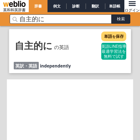
辞書
例文
診断
翻訳
単語帳
英和和英辞書
ログイン
単語
保存
を
自主的に
の英語
英語LINE指導
最適学習法を
無料で試す
英訳・英語
independently