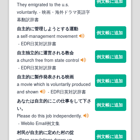
例文帳に追加
They emigrated to the u.s.
voluntarily.
- 映画・海外ドラマ英語字
幕翻訳辞書
自主的に
管理しようとする運動
例文帳に追加
a self-management movement
- EDR日英対訳辞書
自主
独立
的
に運営される教会
例文帳に追加
a church free from state control
- EDR日英対訳辞書
自主的に
製作発表される映画
例文帳に追加
a movie which is voluntarily produced
and shown
- EDR日英対訳辞書
あなたは
自主的に
この仕事をして下さ
例文帳に追加
い。
Please do this job independently.
- Weblio Email例文集
村民が
自主的に
定めた村の掟
例文帳に追加
village regulations drawn up