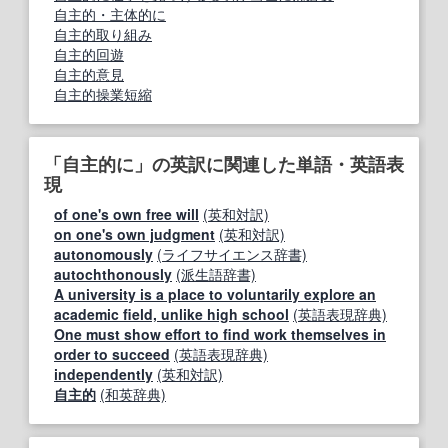
自主的・主体的に
自主的取り組み
自主的回遊
自主的意見
自主的操業短縮
「自主的に」の英訳に関連した単語・英語表
現
of one's own free will
(英和対訳)
on one's own judgment
(英和対訳)
autonomously
(ライフサイエンス辞書)
autochthonously
(派生語辞書)
A university is a place to voluntarily explore an
academic field, unlike high school
(英語表現辞典)
One must show effort to find work themselves in
order to succeed
(英語表現辞典)
independently
(英和対訳)
自主的
(和英辞典)