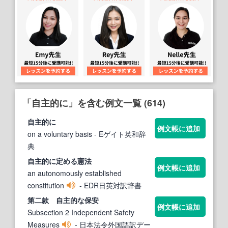
「自主的に」を含む例文一覧 (614)
自主的に
例文帳に追加
on a voluntary basis
- Eゲイト英和辞
典
自主的に
定める憲法
例文帳に追加
an autonomously established
constitution
- EDR日英対訳辞書
第二款
自主
的
な保安
例文帳に追加
Subsection 2 Independent Safety
Measures
- 日本法令外国語訳デー