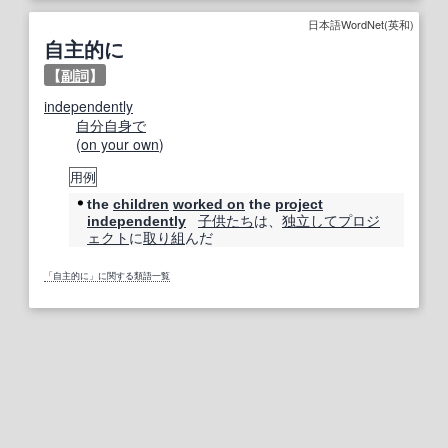
日本語WordNet(英和)
自主的に
【
副詞
】
independently
自分自身で
(
on your own
)
用例
the
children
worked on
the
project
子供たち
は、
独立して
プロジ
independently
ェクト
に
取り
組
んだ
「自主的に」に関する類語一覧