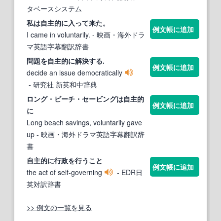
タベースシステム
私は
自主的に
入って来た。
例文帳に追加
I came in voluntarily.
- 映画・海外ドラ
マ英語字幕翻訳辞書
問題を
自主的に
解決する.
例文帳に追加
decide an issue democratically
- 研究社 新英和中辞典
ロング・ビーチ・セービングは
自主的
例文帳に追加
に
Long beach savings, voluntarily gave
up
- 映画・海外ドラマ英語字幕翻訳辞
書
自主的に
行政を行うこと
例文帳に追加
the act of self-governing
- EDR日
英対訳辞書
>> 例文の一覧を見る