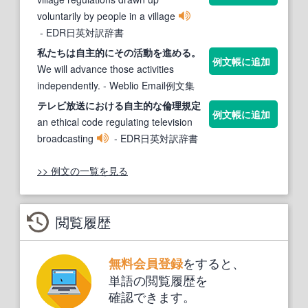
voluntarily by people in a village
- EDR日英対訳辞書
私たちは
自主的に
その活動を進める。
例文帳に追加
We will advance those activities
independently.
- Weblio Email例文集
テレビ放送における
自主
的
な倫理規定
例文帳に追加
an ethical code regulating television
broadcasting
- EDR日英対訳辞書
>> 例文の一覧を見る
閲覧履歴
をすると、
無料会員登録
単語の閲覧履歴を
確認できます。