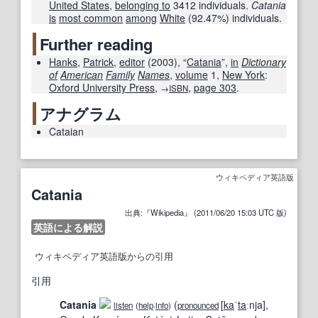
United States
,
belonging to
3412 individuals.
Catania
is
most common
among
White
(92.47%) individuals.
Further reading
Hanks
,
Patrick
,
editor
(
2003
), “
Catania
”,
in
Dictionary
of
American
Family
Names
,
volume
1,
New York
:
Oxford University Press
,
,
page
303
.
→
ISBN
アナグラム
Cataian
ウィキペディア英語版
Catania
出典:『Wikipedia』 (2011/06/20 15:03 UTC 版)
英語による解説
ウィキペディア英語版からの引用
引用
Catania
(
[
ka
ˈ
ta
ːnja]
,
listen
(
help
·
info
)
pronounced