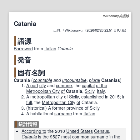
Wiktionary英語版
Catania
出典
:『
Wiktionary
』 (2026/02/26
22
:
51
UTC
版
)
語源
Borrowed
from
Italian
Catania
.
発音
固有名詞
Catania
(
countable
and
uncountable
,
plural
Catanias
)
A port
city
and
comune
, the
capital
of the
Metropolitan City
of
Catania
,
Sicily
,
Italy
.
A
metropolitan city
of
Sicily
,
established
in
2015
;
in
full
,
the
Metropolitan City
of
Catania
.
(
historical
)
A
former
province
of
Sicily
.
A habitational
surname
from
Italian
.
統計情報
According to
the 2010
United States
Census
,
Catania
is
the 9527
most common
surname
in the