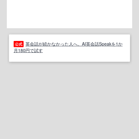
英会話が続かなかった人へ。AI英会話Speakを1か
公式
月180円で試す