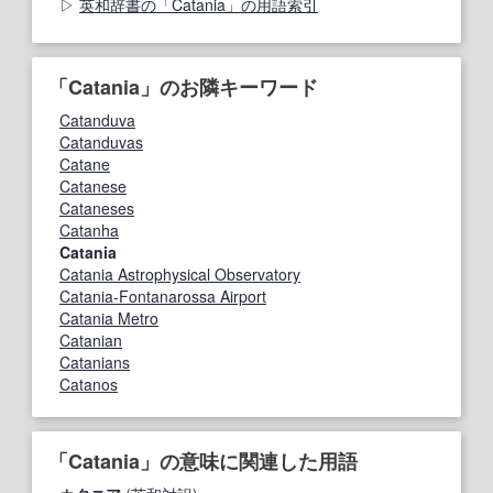
英和辞書の「Catania」の用語索引
「Catania」のお隣キーワード
Catanduva
Catanduvas
Catane
Catanese
Cataneses
Catanha
Catania
Catania Astrophysical Observatory
Catania-Fontanarossa Airport
Catania Metro
Catanian
Catanians
Catanos
「Catania」の意味に関連した用語