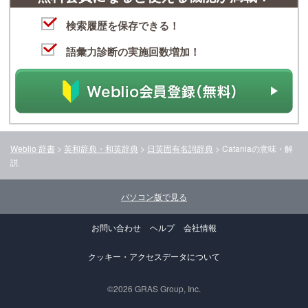
検索履歴を保存できる！
語彙力診断の実施回数増加！
Weblio 辞書
>
英和辞典・和英辞典
>
日英固有名詞辞典
>
Catania
の意味・解
説
パソコン版で見る
お問い合わせ
ヘルプ
会社情報
クッキー・アクセスデータについて
©2026 GRAS Group, Inc.