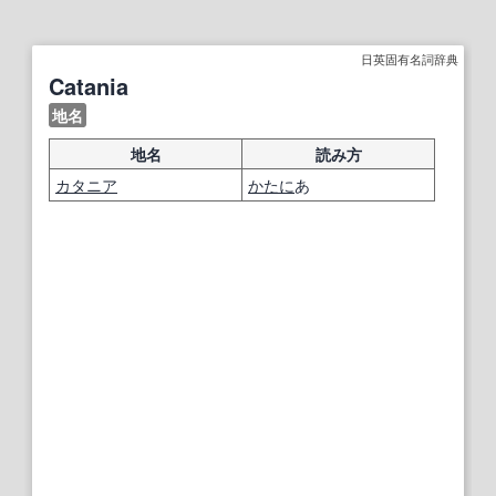
日英固有名詞辞典
Catania
地名
地名
読み方
カタニア
かたに
あ