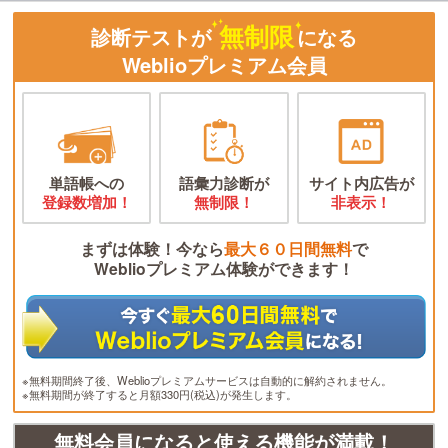
無制限
診断テストが
になる
Weblioプレミアム会員
単語帳への
語彙力診断が
サイト内広告が
登録数増加！
無制限！
非表示！
まずは体験！今なら
最大６０日間無料
で
Weblioプレミアム体験ができます！
※無料期間終了後、Weblioプレミアムサービスは自動的に解約されません。
※無料期間が終了すると月額330円(税込)が発生します。
無料会員になると使える機能が満載！