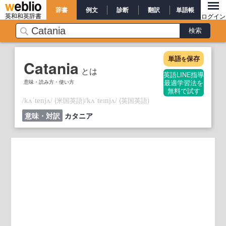
辞書
例文
診断
翻訳
単語帳
英和和英辞書
ログイン
単語
保存
を
Catania
とは
英語LINE指導
意味・読み方・使い方
最適学習法を
無料で試す
/
/
(米国英語)
/
/
(英国英語)
kʌˈtenjʌ
kʌˈteɪnjʌ
意味・対訳
カタニア