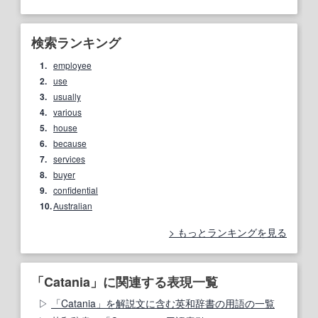
検索ランキング
1.
employee
2.
use
3.
usually
4.
various
5.
house
6.
because
7.
services
8.
buyer
9.
confidential
10.
Australian
もっとランキングを見る
「Catania」に関連する表現一覧
「Catania」を解説文に含む英和辞書の用語の一覧