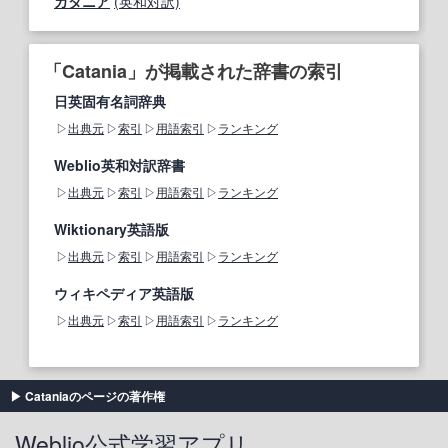
カタニア
(英和対訳)
「Catania」が掲載された辞書の索引
日英固有名詞辞典
出典元
索引
用語索引
ランキング
Weblio英和対訳辞書
出典元
索引
用語索引
ランキング
Wiktionary英語版
出典元
索引
用語索引
ランキング
ウィキペディア英語版
出典元
索引
用語索引
ランキング
Cataniaのページの著作権
Weblio公式学習アプリ