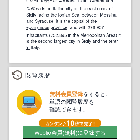
Greek
:
Κατάνη
–
Kat
á
ni
;
Latin
:
Cat
ă
na
and
Cat
ĭ
na
)
is an
Italian
city
on the
east coast
of
Sicily
facing
the
Ionian Sea
,
between
Messina
and Syracuse.
It is
the
capital
of the
eponymous
province
, and with 298,957
inhabitants
(752,895
in the
Metropolitan Area
)
it
is
the second-largest
city
in
Sicily
and
the tenth
in
Italy.
閲覧履歴
をすると、
無料会員登録
単語の閲覧履歴を
確認できます。
Weblio会員
(無料)
に登録する