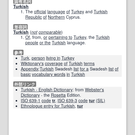
固有名詞
Turkish
The
official
language
of
Turkey
and
Turkish
Republic
of
Northern
Cyprus.
形容詞
Turkish
(
not
comparable
)
Of
, from,
or
pertaining to
Turkey
, the
Turkish
people
or the
Turkish
language.
参考
Turk
,
person
living in
Turkey
Wiktionary
's
coverage
of
Turkish
terms
Appendix
:
Turkish
Swadesh
list
for a
Swadesh
list
of
basic
vocabulary words
in
Turkish
外部リンク
Turkish - English Dictionary
: from
Webster's
Dictionary
- the
Rosetta
Edition.
ISO 639-1
code
tr
,
ISO 639-3
code
tur
(SIL)
Ethnologue entry for Turkish
,
tur