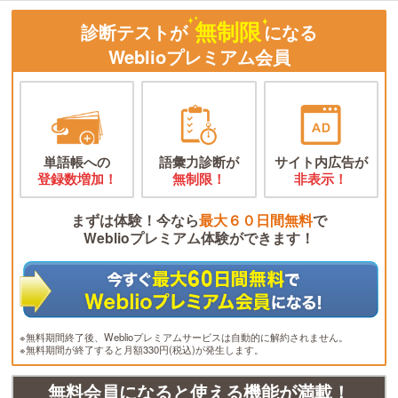
無制限
診断テストが
になる
Weblioプレミアム会員
単語帳への
語彙力診断が
サイト内広告が
登録数増加！
無制限！
非表示！
まずは体験！今なら
最大６０日間無料
で
Weblioプレミアム体験ができます！
※無料期間終了後、Weblioプレミアムサービスは自動的に解約されません。
※無料期間が終了すると月額330円(税込)が発生します。
無料会員になると使える機能が満載！