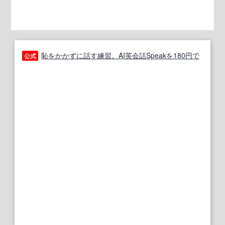
恥をかかずに話す練習。AI英会話Speakを180円で
公式