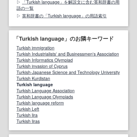
「Turkish language」を解説文に含む英和辞書の用
語の一覧
英和辞書の「Turkish language」の用語索引
「Turkish language」のお隣キーワード
Turkish immigration
Turkish Industrialists' and Businessmen's Association
Turkish Informatics Olympiad
Turkish invasion of Cyprus
Turkish-Japanese Science and Technology University
Turkish Kurdistan
Turkish language
Turkish Language Association
Turkish Language Olympiads
Turkish language reform
Turkish Left
Turkish lira
Turkish liras