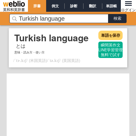
辞書
例文
診断
翻訳
単語帳
英和和英辞書
ログイン
Turkish language
単語
保存
を
とは
瞬間英作文
LINE学習管理
意味・読み方・使い方
無料で試す
/
/
(米国英語)
/
/
(英国英語)
ˈtɝ.kɪʃ
ˈtə.kɪʃ