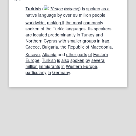
Turkish
(
Türkçe
)
is
spoken
as a
(
help
·
info
)
native language
by
over
83
million
people
worldwide
,
making it
the most
commonly
spoken
of the
Turkic
languages. Its
speakers
are
located
predominantly
in
Turkey
and
Northern Cyprus
with
smaller
groups
in
Iraq
,
Greece
,
Bulgaria
, the
Republic
of
Macedonia
,
Kosovo
,
Albania
and
other parts
of
Eastern
Europe
.
Turkish
is
also
spoken
by
several
million
immigrants
in
Western Europe
,
particularly
in
Germany
.