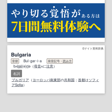
Eゲイト英和辞典
Bulgaria
Bul･gar･i･a
音節
発音記号・
読み方
bʌ
lge
́(ə)
ri
ə（
母音
ʌに
注意
）
名詞
ブルガリア
（
ヨーロッパ
南東部
の
共和国
；
首都
は
ソフィ
ア
Sofia
）