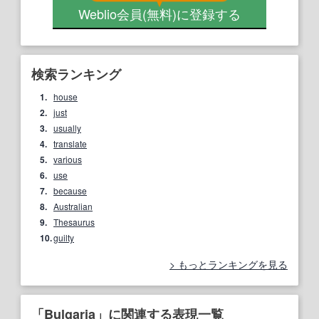
Weblio会員
(無料)
に登録する
検索ランキング
1.
house
2.
just
3.
usually
4.
translate
5.
various
6.
use
7.
because
8.
Australian
9.
Thesaurus
10.
guilty
もっとランキングを見る
「Bulgaria」に関連する表現一覧