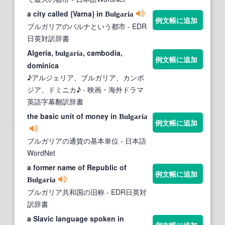
a city called {Varna} in
Bulgaria
例文帳に追加
ブルガリアのバルナという都市
- EDR
日英対訳辞書
Algeria,
, cambodia,
bulgaria
例文帳に追加
dominica
♪アルジェリア、ブルガリア、カンボ
ジア、ドミニカ♪
- 映画・海外ドラマ
英語字幕翻訳辞書
the basic unit of money in
Bulgaria
例文帳に追加
ブルガリアの通貨の基本単位
- 日本語
WordNet
a former name of Republic of
例文帳に追加
Bulgaria
ブルガリア共和国の旧称
- EDR日英対
訳辞書
a Slavic language spoken in