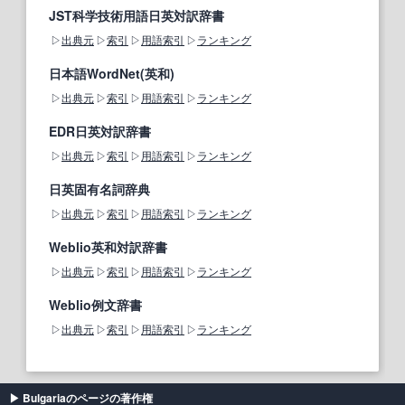
JST科学技術用語日英対訳辞書
出典元
索引
用語索引
ランキング
日本語WordNet(英和)
出典元
索引
用語索引
ランキング
EDR日英対訳辞書
出典元
索引
用語索引
ランキング
日英固有名詞辞典
出典元
索引
用語索引
ランキング
Weblio英和対訳辞書
出典元
索引
用語索引
ランキング
Weblio例文辞書
出典元
索引
用語索引
ランキング
Bulgariaのページの著作権