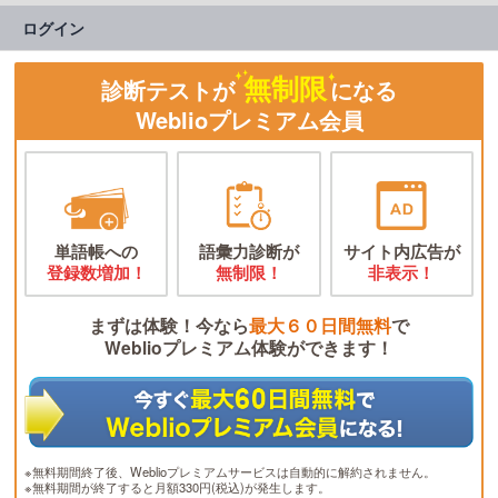
ログイン
無制限
診断テストが
になる
Weblioプレミアム会員
単語帳への
語彙力診断が
サイト内広告が
登録数増加！
無制限！
非表示！
まずは体験！今なら
最大６０日間無料
で
Weblioプレミアム体験ができます！
※無料期間終了後、Weblioプレミアムサービスは自動的に解約されません。
※無料期間が終了すると月額330円(税込)が発生します。