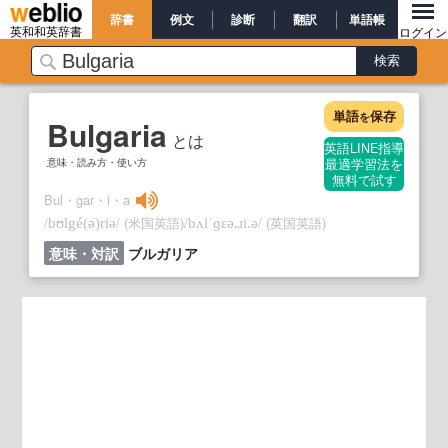
辞書
例文
診断
翻訳
単語帳
英和和英辞書
ログイン
単語
保存
を
Bulgaria
とは
英語LINE指導
意味・読み方・使い方
最適学習法を
無料で試す
Bul・gar・i・a
/
/
(米国英語)
/
/
(英国英語)
bʊlgé
(ə)
riə
bʌlˈɡɛə.ɹi.ə
意味・対訳
ブルガリア