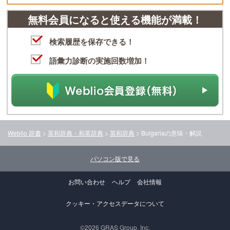
無料会員になると使える機能が満載！
検索履歴を保存できる！
語彙力診断の実施回数増加！
Weblio 辞書
>
英和辞典・和英辞典
>
英和辞典
>
Bulgaria
の意味・解説
パソコン版で見る
お問い合わせ
ヘルプ
会社情報
クッキー・アクセスデータについて
©2026 GRAS Group, Inc.