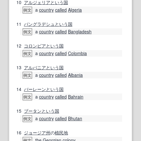
10
アルジェリア
という
国
a
country
called
Algeria
例文
11
バングラデシュ
という
国
a
country
called
Bangladesh
例文
12
コロンビア
という
国
a
country
called
Colombia
例文
13
アルバニア
という
国
a
country
called
Albania
例文
14
バーレーン
という
国
a
country
called
Bahrain
例文
15
ブータン
という
国
a
country
called
Bhutan
例文
16
ジョージア州
の
植民地
the
Georgian
colony
例文