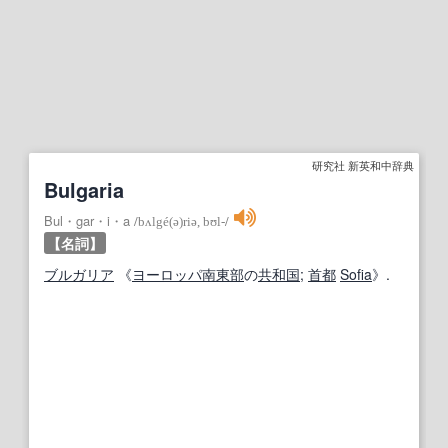
研究社 新英和中辞典
Bulgaria
Bul・gar・i・a
/
bʌlgé(ə)riə, bʊl‐
/
【名詞】
ブルガリア
《
ヨーロッパ
南東部
の
共和国
;
首都
Sofia
》.