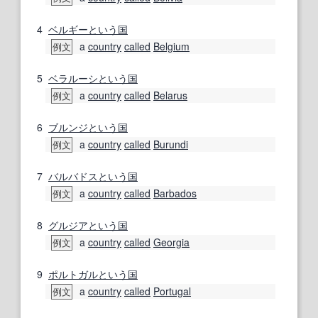
4
ベルギー
という
国
a
country
called
Belgium
例文
5
ベラルーシ
という
国
a
country
called
Belarus
例文
6
ブルンジ
という
国
a
country
called
Burundi
例文
7
バルバドス
という
国
a
country
called
Barbados
例文
8
グルジア
という
国
a
country
called
Georgia
例文
9
ポルトガル
という
国
a
country
called
Portugal
例文