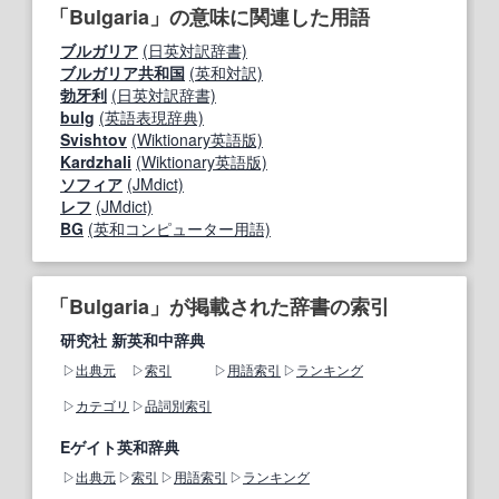
「Bulgaria」の意味に関連した用語
ブルガリア
(日英対訳辞書)
ブルガリア共和国
(英和対訳)
勃牙利
(日英対訳辞書)
bulg
(英語表現辞典)
Svishtov
(Wiktionary英語版)
Kardzhali
(Wiktionary英語版)
ソフィア
(JMdict)
レフ
(JMdict)
BG
(英和コンピューター用語)
「Bulgaria」が掲載された辞書の索引
研究社 新英和中辞典
出典元
索引
用語索引
ランキング
カテゴリ
品詞別索引
Eゲイト英和辞典
出典元
索引
用語索引
ランキング