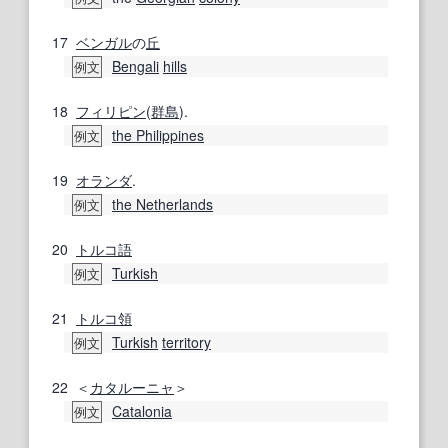
17
ベンガル
の
丘
Bengali
hills
例文
18
フィリピン
(
群島
).
the Philippines
例文
19
オランダ
.
the Netherlands
例文
20
トルコ語
Turkish
例文
21
トルコ
領
Turkish
territory
例文
22
＜
カタルーニャ
＞
Catalonia
例文