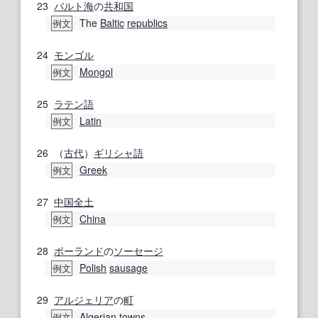
23
バルト海
の
共和国
The
Baltic
republics
例文
24
モンゴル
Mongol
例文
25
ラテン語
Latin
例文
26
（
古代
）
ギリシャ語
Greek
例文
27
中国
全土
China
例文
28
ポーランド
の
ソーセージ
Polish
sausage
例文
29
アルジェリア
の
町
Algerian
towns
例文