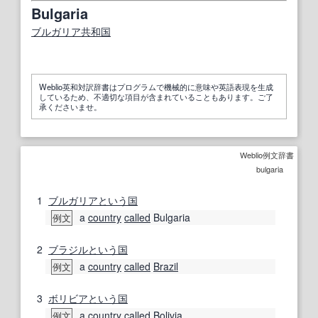
Bulgaria
ブルガリア共和国
Weblio英和対訳辞書はプログラムで機械的に意味や英語表現を生成
しているため、不適切な項目が含まれていることもあります。ご了
承くださいませ。
Weblio例文辞書
bulgaria
1
ブルガリア
という
国
a
country
called
Bulgaria
例文
2
ブラジル
という
国
a
country
called
Brazil
例文
3
ボリビア
という
国
a
country
called
Bolivia
例文