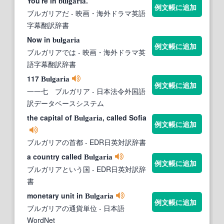
You're in
.
bulgaria
例文帳に追加
ブルガリアだ
- 映画・海外ドラマ英語
字幕翻訳辞書
Now in
bulgaria
例文帳に追加
ブルガリアでは
- 映画・海外ドラマ英
語字幕翻訳辞書
117
Bulgaria
例文帳に追加
一一七 ブルガリア
- 日本法令外国語
訳データベースシステム
the capital of
, called Sofia
Bulgaria
例文帳に追加
ブルガリアの首都
- EDR日英対訳辞書
a country called
Bulgaria
例文帳に追加
ブルガリアという国
- EDR日英対訳辞
書
monetary unit in
Bulgaria
例文帳に追加
ブルガリアの通貨単位
- 日本語
WordNet