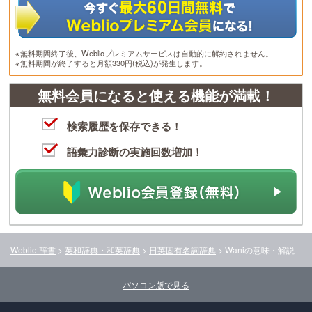
※無料期間終了後、Weblioプレミアムサービスは自動的に解約されません。
※無料期間が終了すると月額330円(税込)が発生します。
無料会員になると使える機能が満載！
検索履歴を保存できる！
語彙力診断の実施回数増加！
Weblio 辞書
>
英和辞典・和英辞典
>
日英固有名詞辞典
>
Wani
の意味・解説
パソコン版で見る