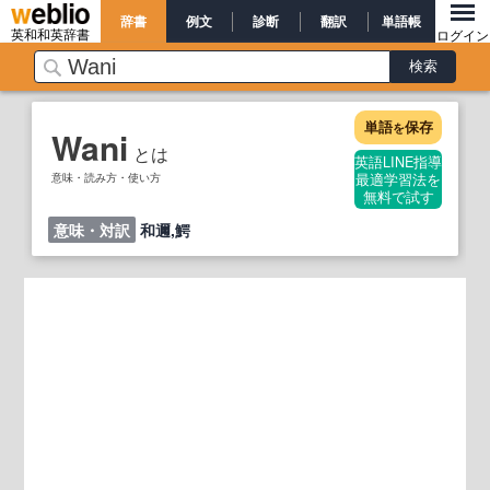
辞書
例文
診断
翻訳
単語帳
英和和英辞書
ログイン
単語
保存
を
Wani
とは
英語LINE指導
意味・読み方・使い方
最適学習法を
無料で試す
意味・対訳
和邇,鰐