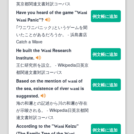
英京都関連文書対訳コーパス
Have you heard of the game "
Wani
例文帳に追加
Panic"?
Wani
｢ワニワニパニック｣というゲームを聞
いたことがあるだろうか。
- 浜島書店
Catch a Wave
He built the
Research
Wani
例文帳に追加
Institute.
王仁研究所を設立。
- Wikipedia日英京
都関連文書対訳コーパス
Based on the mention of
of
wani
例文帳に追加
the sea, existence of river
is
wani
suggested.
海の和邇との記述から川の和邇が存在
が示唆される。
- Wikipedia日英京都関
連文書対訳コーパス
According to the "
Keizu"
Wani
例文帳に追加
(The Family Tree of the
Wani