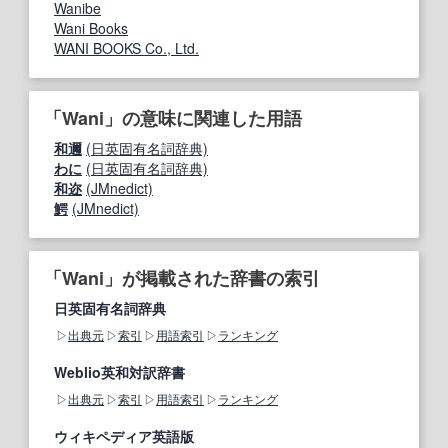
Wanibe
Wani Books
WANI BOOKS Co., Ltd.
「Wani」の意味に関連した用語
和邇
(日英固有名詞辞典)
わに
(日英固有名詞辞典)
和迩
(JMnedict)
鰐
(JMnedict)
「Wani」が掲載された辞書の索引
日英固有名詞辞典
出典元
索引
用語索引
ランキング
Weblio英和対訳辞書
出典元
索引
用語索引
ランキング
ウィキペディア英語版