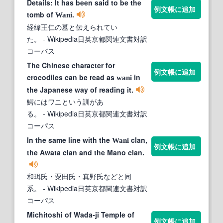
Details: It has been said to be the
例文帳に追加
tomb of
.
Wani
経緯王仁の墓と伝えられてい
た。
- Wikipedia日英京都関連文書対訳
コーパス
The Chinese character for
例文帳に追加
crocodiles can be read as
in
wani
the Japanese way of reading it.
鰐にはワニという訓があ
る。
- Wikipedia日英京都関連文書対訳
コーパス
In the same line with the
clan,
Wani
例文帳に追加
the Awata clan and the Mano clan.
和珥氏・粟田氏・真野氏などと同
系。
- Wikipedia日英京都関連文書対訳
コーパス
Michitoshi of Wada-ji Temple of
例文帳に追加