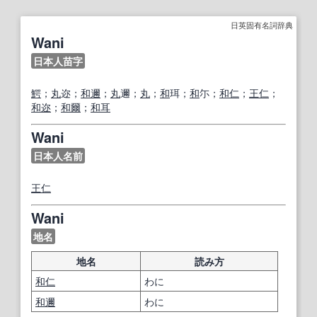
日英固有名詞辞典
Wani
日本人苗字
鰐
；
丸
迩；
和邇
；
丸
邇；
丸
；
和
珥；
和
尓；
和
仁
；
王
仁
；
和迩
；
和
爾
；
和
耳
Wani
日本人名前
王
仁
Wani
地名
地名
読み方
和
仁
わに
和邇
わに