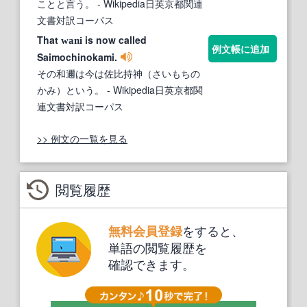
ことと言う。
- Wikipedia日英京都関連
文書対訳コーパス
That
is now called
wani
例文帳に追加
Saimochinokami.
その和邇は今は佐比持神（さいもちの
かみ）という。
- Wikipedia日英京都関
連文書対訳コーパス
>> 例文の一覧を見る
閲覧履歴
をすると、
無料会員登録
単語の閲覧履歴を
確認できます。