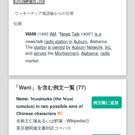
英語による解説
ウィキペディア英語版からの引用
引用
WANI
(1400
AM
, "
News
Talk
1400")
is a
news/talk
radio station
in
Auburn
, Alabama.
The
station
is
owned
by
Auburn
Network
,
Inc.
and
serves
the
Montgomery
,
Alabama
,
radio
market.
「Wani」を含む例文一覧 (77)
Name:
tsuka (the
Wani
Wani
例文帳に追加
tumulus) in two possible sets of
Chinese characters
名称王仁塚あるいは鰐塚
- Wikipedia日
英京都関連文書対訳コーパス