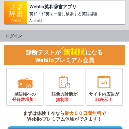
Weblio英和辞書アプリ
英和・和英を一度に検索する英語辞書
Android
ログイン
無制限
診断テストが
になる
Weblioプレミアム会員
単語帳への
語彙力診断が
サイト内広告が
登録数増加！
無制限！
非表示！
まずは体験！今なら
最大６０日間無料
で
Weblioプレミアム体験ができます！