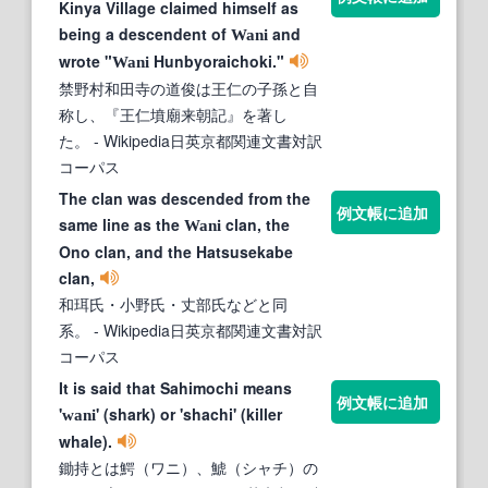
Kinya Village claimed himself as
being a descendent of
and
Wani
wrote "
Hunbyoraichoki."
Wani
禁野村和田寺の道俊は王仁の子孫と自
称し、『王仁墳廟来朝記』を著し
た。
- Wikipedia日英京都関連文書対訳
コーパス
The clan was descended from the
例文帳に追加
same line as the
clan, the
Wani
Ono clan, and the Hatsusekabe
clan,
和珥氏・小野氏・丈部氏などと同
系。
- Wikipedia日英京都関連文書対訳
コーパス
It is said that Sahimochi means
例文帳に追加
'
' (shark) or 'shachi' (killer
wani
whale).
鋤持とは鰐（ワニ）、鯱（シャチ）の