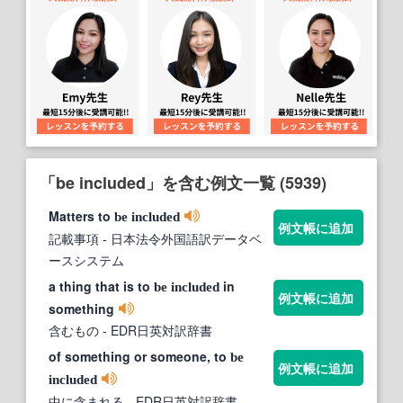
「be included」を含む例文一覧 (5939)
Matters to
be
included
例文帳に追加
記載事項
- 日本法令外国語訳データベ
ースシステム
a thing that is to
in
be
included
例文帳に追加
something
含むもの
- EDR日英対訳辞書
of something or someone, to
be
例文帳に追加
included
中に含まれる
- EDR日英対訳辞書