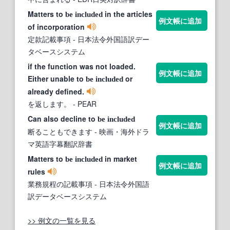
Matters to
in the articles
be
included
例文帳に追加
of incorporation
定款記載事項
- 日本法令外国語訳デー
タベースシステム
if the function was not loaded.
例文帳に追加
Either unable to
or
be
included
already defined.
を返します。
- PEAR
Can also decline to
be
included
例文帳に追加
断ることもできます
- 映画・海外ドラ
マ英語字幕翻訳辞書
Matters to
in market
be
included
例文帳に追加
rules
業務規程の記載事項
- 日本法令外国語
訳データベースシステム
>> 例文の一覧を見る