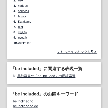
2.
use
3.
various
4.
services
5.
house
6.
Katakame
7.
diet
8.
花火師
9.
usually
10.
Australian
もっとランキングを見る
「be included」に関連する表現一覧
英和辞書の「be included」の用語索引
「be included」のお隣キーワード
be inclined to
be inclined to do