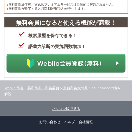
※無料期間終了後、Weblioプレミアムサービスは自動的に解約されません。
※無料期間が終了すると月額330円(税込)が発生します。
無料会員になると使える機能が満載！
検索履歴を保存できる！
語彙力診断の実施回数増加！
Weblio 辞書
>
英和辞典・和英辞典
>
斎藤和英大辞典
>
be included
の意味・
解説
パソコン版で見る
お問い合わせ
ヘルプ
会社情報