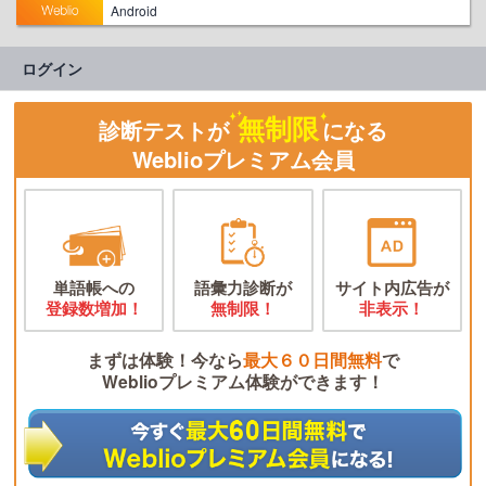
Android
ログイン
無制限
診断テストが
になる
Weblioプレミアム会員
単語帳への
語彙力診断が
サイト内広告が
登録数増加！
無制限！
非表示！
まずは体験！今なら
最大６０日間無料
で
Weblioプレミアム体験ができます！