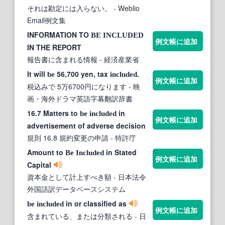
それは勘定には入らない。
- Weblio
Email例文集
INFORMATION TO
BE
INCLUDED
例文帳に追加
IN THE REPORT
報告書に含まれる情報
- 経済産業省
It will
56,700 yen, tax
.
be
included
例文帳に追加
税込みで 5万6700円になります
- 映
画・海外ドラマ英語字幕翻訳辞書
16.7 Matters to
in
be
included
例文帳に追加
advertisement of adverse decision
規則 16.8 規約変更の申請
- 特許庁
Amount to
in Stated
Be
Included
例文帳に追加
Capital
資本金として計上すべき額
- 日本法令
外国語訳データベースシステム
in or classified as
be
included
例文帳に追加
含まれている、または分類される
- 日