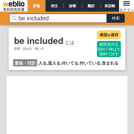
辞書
例文
診断
翻訳
単語帳
英和和英辞書
ログイン
単語
保存
を
be included
とは
瞬間英作文
意味・読み方・使い方
添削で伸ばす
無料で試す
意味・対訳
入る,這入る,付いてる,付いている,含まれる