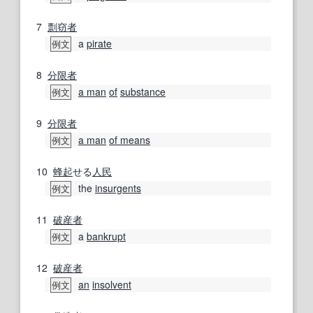
7
剽窃者
a
pirate
例文
8
分限者
a man
of
substance
例文
9
分限者
a man
of means
例文
10
蜂起
せる
人民
the
insurgents
例文
11
破産者
a
bankrupt
例文
12
破産者
an
insolvent
例文