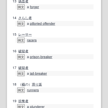
13
偽造者
a
forger
例文
14
さらし
者
a
pilloried offender
例文
15
レーサー
racers
例文
16
破獄
者
a
prison-breaker
例文
17
破獄
者
a
jail-breaker
例文
18
（
橇
の）
滑り
坂
runners
例文
19
掠奪
者
a
plunderer
例文