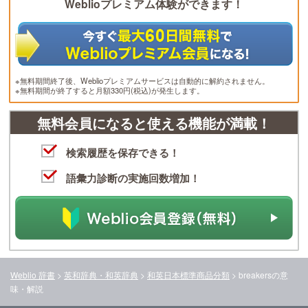
Weblioプレミアム体験ができます！
※無料期間終了後、Weblioプレミアムサービスは自動的に解約されません。
※無料期間が終了すると月額330円(税込)が発生します。
無料会員になると使える機能が満載！
検索履歴を保存できる！
語彙力診断の実施回数増加！
Weblio 辞書
>
英和辞典・和英辞典
>
和英日本標準商品分類
>
breakers
の意
味・解説