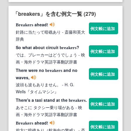
「breakers」を含む例文一覧 (279)
ahead!
Breakers
例文帳に追加
針路に当たって暗礁あり
- 斎藤和英大
辞典
So what about circuit
?
breakers
例文帳に追加
では、ブレーカーはどうでしょう
- 映
画・海外ドラマ英語字幕翻訳辞書
There were no
and no
breakers
例文帳に追加
waves,
波頭も波もありません。
- H. G.
Wells『タイムマシン』
There's a taxi stand at the
.
breakers
例文帳に追加
あそこに タクシー乗り場がある
- 映
画・海外ドラマ英語字幕翻訳辞書
ahead!
Breakers
例文帳に追加
前方に暗礁あり（航海中の警戒）
- 斎