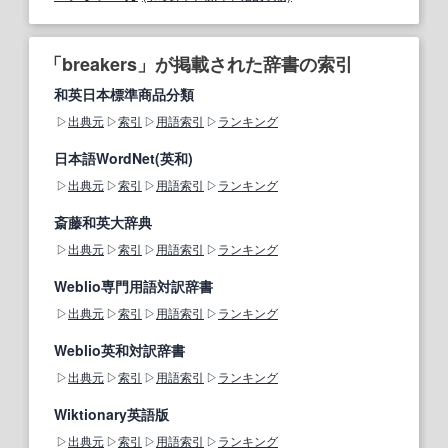
「breakers」が掲載された辞書の索引
和英日本標準商品分類
出典元
索引
用語索引
ランキング
日本語WordNet(英和)
出典元
索引
用語索引
ランキング
斎藤和英大辞典
出典元
索引
用語索引
ランキング
Weblio専門用語対訳辞書
出典元
索引
用語索引
ランキング
Weblio英和対訳辞書
出典元
索引
用語索引
ランキング
Wiktionary英語版
出典元
索引
用語索引
ランキング