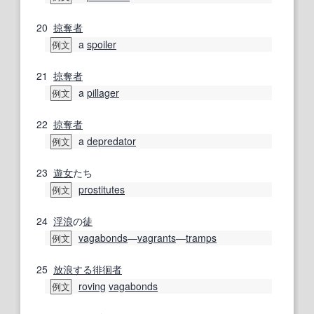
20
掠奪
者
a
spoiler
例文
21
掠奪
者
a
pillager
例文
22
掠奪
者
a
depredator
例文
23
遊女
たち
prostitutes
例文
24
浮浪
の
徒
vagabonds
―
vagrants
―
tramps
例文
25
放浪する
徘徊
者
roving
vagabonds
例文