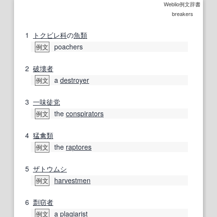
Weblio例文辞書
breakers
1
トクビレ
科
の
魚類
poachers
例文
2
破壊者
a
destroyer
例文
3
一味徒党
the
conspirators
例文
4
猛禽類
the
raptores
例文
5
ザトウムシ
harvestmen
例文
6
剽窃者
a
plagiarist
例文