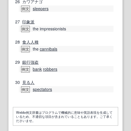
26
カワアナゴ
sleepers
例文
27
印象派
the impressionists
例文
28
食人人種
the
cannibals
例文
29
銀行強盗
bank
robbers
例文
30
見る人
spectators
例文
Weblio例文辞書はプログラムで機械的に意味や英語表現を生成して
いるため、不適切な項目が含まれていることもあります。ご了承く
ださいませ。