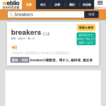
辞書
例文
診断
翻訳
単語帳
英和和英辞書
ログイン
単語
保存
を
breakers
とは
瞬間英作文
意味・読み方・使い方
添削で伸ばす
無料で試す
/
/
(米国英語)
/
/
(英国英語)
ˈbrekɝz
ˈbreɪkɜ:z
意味・対訳
breakerの複数形。壊す人, 破砕者, 違反者