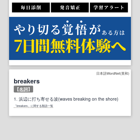
日本語WordNet(英和)
breakers
【
名詞
】
1.
浜辺に打ち寄せる波(waves breaking on the shore)
「breakers」に関する類語一覧