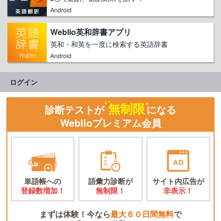
Android
Weblio英和辞書アプリ
英和・和英を一度に検索する英語辞書
Android
ログイン
無制限
診断テストが
になる
Weblioプレミアム会員
単語帳への
語彙力診断が
サイト内広告が
登録数増加！
無制限！
非表示！
まずは体験！今なら
最大６０日間無料
で