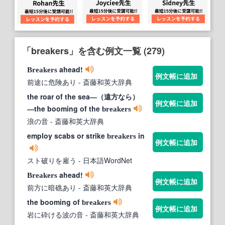
「breakers」を含む例文一覧 (279)
ahead!
Breakers
例文帳に追加
前途に危険あり
- 斎藤和英大辞典
the roar of the sea―（遠方なら）
例文帳に追加
―the booming of the
breakers
浪の音
- 斎藤和英大辞典
employ scabs or strike
in
breakers
例文帳に追加
スト破りを雇う
- 日本語WordNet
ahead!
Breakers
例文帳に追加
前方に暗礁あり
- 斎藤和英大辞典
the booming of
breakers
例文帳に追加
岩に砕ける波の音
- 斎藤和英大辞典