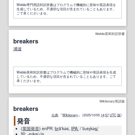
Weblio専門用語対訳辞書はプログラムで機械的に意味や英語表現を
生成しているため、不適切な項目が含まれていることもあります。
ご了承くださいませ。
Weblio英和対訳辞書
breakers
浦波
Weblio英和対訳辞書はプログラムで機械的に意味や英語表現を生成
しているため、不適切な項目が含まれていることもあります。ご了
承くださいませ。
Wiktionary英語版
breakers
出典
:『
Wiktionary
』 (2025/10/05
14
:
57
UTC
版
)
発音
(
英国
発音
)
enPR:
br
āʹkəs
,
IPA:
/ˈbɹeɪ̯kə
s/
韻
:
-eɪkə(ɹ)s