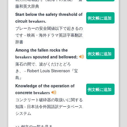
藤和英大辞典
Start below the safety threshold of
例文帳に追加
circuit
.
breakers
ブレーカーの安全閾値以下で起きるの
です
- 映画・海外ドラマ英語字幕翻訳
辞書
Among the fallen rocks the
例文帳に追加
spouted and bellowed;
breakers
落石の間で、波がくだけとどろ
き、
- Robert Louis Stevenson『宝
島』
Knowledge of the operation of
例文帳に追加
concrete
breakers
コンクリート破砕器の取扱いに関する
知識
- 日本法令外国語訳データベース
システム
>> 例文の一覧を見る