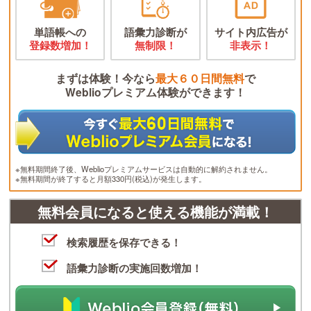
単語帳への
語彙力診断が
サイト内広告が
登録数増加！
無制限！
非表示！
まずは体験！今なら
最大６０日間無料
で
Weblioプレミアム体験ができます！
※無料期間終了後、Weblioプレミアムサービスは自動的に解約されません。
※無料期間が終了すると月額330円(税込)が発生します。
無料会員になると使える機能が満載！
検索履歴を保存できる！
語彙力診断の実施回数増加！