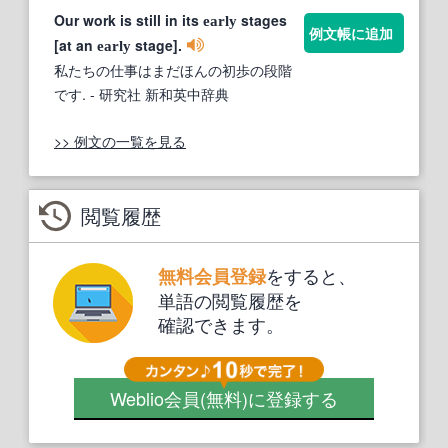
Our work is still in its
stages
early
例文帳に追加
[at an
stage].
early
私たちの仕事はまだほんの初歩の段階
です.
- 研究社 新和英中辞典
>> 例文の一覧を見る
閲覧履歴
をすると、
無料会員登録
単語の閲覧履歴を
確認できます。
Weblio会員
(無料)
に登録する