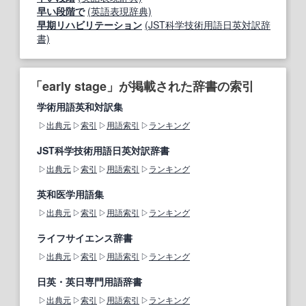
早い段階で
(英語表現辞典)
早期リハビリテーション
(JST科学技術用語日英対訳辞
書)
「early stage」が掲載された辞書の索引
学術用語英和対訳集
出典元
索引
用語索引
ランキング
JST科学技術用語日英対訳辞書
出典元
索引
用語索引
ランキング
英和医学用語集
出典元
索引
用語索引
ランキング
ライフサイエンス辞書
出典元
索引
用語索引
ランキング
日英・英日専門用語辞書
出典元
索引
用語索引
ランキング