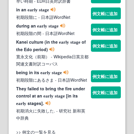
早い時期
- EDR日英対訳辞書
in an
early
stage
例文帳に追加
初期段階に
- 日本語WordNet
during an
early
stage
例文帳に追加
初期段階の間
- 日本語WordNet
Kanei culture (in the
of
early
stage
例文帳に追加
the Edo period)
寛永文化（前期）
- Wikipedia日英京都
関連文書対訳コーパス
being in its
early
stage
例文帳に追加
初期段階にあるさま
- 日本語WordNet
They failed to bring the fire under
例文帳に追加
control at an
[in its
early
stage
stages].
early
初期消火に失敗した.
- 研究社 新和英
中辞典
>> 例文の一覧を見る