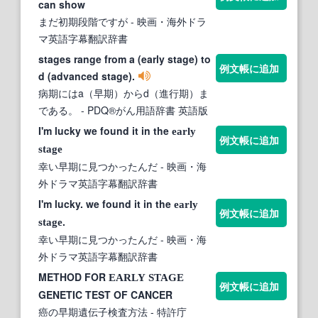
can show
まだ初期段階ですが
- 映画・海外ドラ
マ英語字幕翻訳辞書
stages range from a (early stage) to
例文帳に追加
d (advanced stage).
病期にはa（早期）からd（進行期）ま
である。
- PDQ®がん用語辞書 英語版
I'm lucky we found it in the
early
例文帳に追加
stage
幸い早期に見つかったんだ
- 映画・海
外ドラマ英語字幕翻訳辞書
I'm lucky. we found it in the
early
例文帳に追加
.
stage
幸い早期に見つかったんだ
- 映画・海
外ドラマ英語字幕翻訳辞書
METHOD FOR
EARLY
STAGE
例文帳に追加
GENETIC TEST OF CANCER
癌の早期遺伝子検査方法
- 特許庁