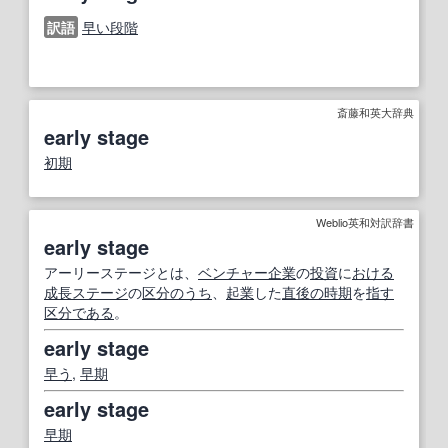
訳語
早い段階
斎藤和英大辞典
early stage
初期
Weblio英和対訳辞書
early stage
アーリーステージとは、
ベンチャー企業
の
投資
に
おける
成長
ステージ
の
区分
のうち
、
起業
した
直後の時期
を
指す
区分
である
。
early stage
早う
,
早期
early stage
早期