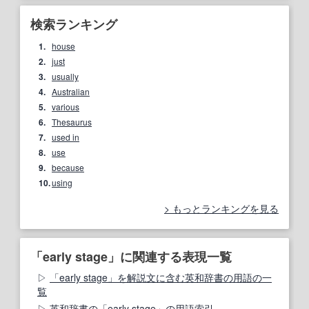
検索ランキング
1.
house
2.
just
3.
usually
4.
Australian
5.
various
6.
Thesaurus
7.
used in
8.
use
9.
because
10.
using
もっとランキングを見る
「early stage」に関連する表現一覧
「early stage」を解説文に含む英和辞書の用語の一
覧
英和辞書の「early stage」の用語索引