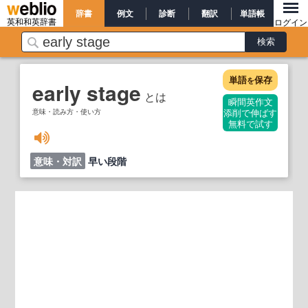
辞書
例文
診断
翻訳
単語帳
英和和英辞書
ログイン
単語
保存
を
early stage
とは
瞬間英作文
意味・読み方・使い方
添削で伸ばす
無料で試す
意味・対訳
早い段階