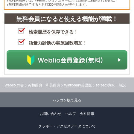
※無料期間終了後、Weblioプレミアムサービスは自動的に解約されません。
※無料期間が終了すると月額330円(税込)が発生します。
無料会員になると使える機能が満載！
検索履歴を保存できる！
語彙力診断の実施回数増加！
Weblio 辞書
>
英和辞典・和英辞典
>
Wiktionary英語版
>
ecize
の意味・解説
パソコン版で見る
お問い合わせ
ヘルプ
会社情報
クッキー・アクセスデータについて