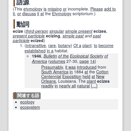
語源
(This
etymology
is
missing
or
incomplete.
Please
add to
it
,
or
discuss
it
at
the
Etymology
scriptorium.)
動詞
ecize
(
third-person
singular
simple present
ecizes
,
present participle
ecizing
,
simple past
and
past
participle
ecized
)
(
intransitive
,
rare
,
botany
)
Of a
plant
:
to
become
established
in a
habitat.
1946
,
Bulletin
of the
Ecological
Society
of
America
(
volumes
27-30,
page
14
)
Presumably
,
it was
introduced
from
South America
in
1884
at
the
Cotton
Centennial
Exposition
held
at
New
Orleans
, Louisiana. The
plant
ecizes
readily
in
nearly all
natural
[
…
]
関連する語
ecology
ecosystem