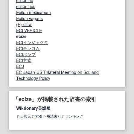
ecitonine
ecitonines
Eciton mexicanum
Eciton vagans
(E)-citral
ECI VEHICLE
ecize
ECIインジェクタ
ECIテレコム
ECIポンプ
ECI方式
ECJ
EC‐Japan‐US Trilateral Meeting on Sci. and
Technology Policy
「ecize」が掲載された辞書の索引
Wiktionary英語版
出典元
索引
用語索引
ランキング