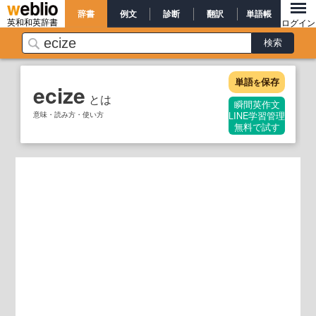
辞書
例文
診断
翻訳
単語帳
英和和英辞書
ログイン
単語
保存
を
ecize
とは
瞬間英作文
意味・読み方・使い方
LINE学習管理
無料で試す