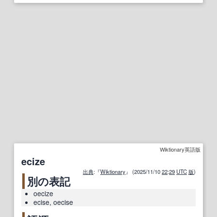
Wiktionary英語版
ecize
出典
:『
Wiktionary
』 (2025/11/10
22
:
29
UTC
版
)
別の表記
oecize
ecise
,
oecise