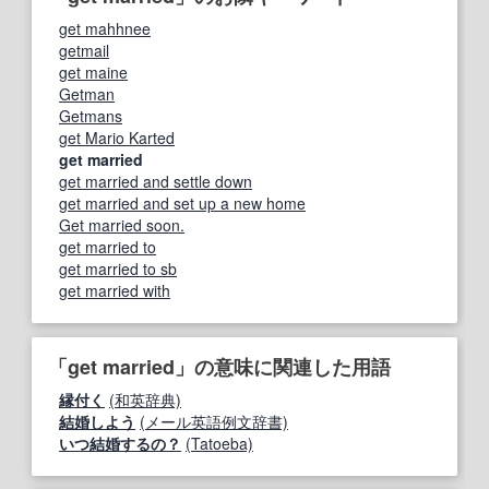
get mahhnee
getmail
get maine
Getman
Getmans
get Mario Karted
get married
get married and settle down
get married and set up a new home
Get married soon.
get married to
get married to sb
get married with
「get married」の意味に関連した用語
縁付く
(和英辞典)
結婚しよう
(メール英語例文辞書)
いつ結婚するの？
(Tatoeba)