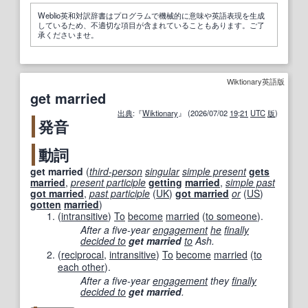
Weblio英和対訳辞書はプログラムで機械的に意味や英語表現を生成
しているため、不適切な項目が含まれていることもあります。ご了
承くださいませ。
Wiktionary英語版
get married
出典
:『
Wiktionary
』 (2026/07/02
19
:
21
UTC
版
)
発音
動詞
get married
(
third-person
singular
simple present
gets
married
,
present participle
getting
married
,
simple past
got married
,
past participle
(
UK
)
got married
or
(
US
)
gotten
married
)
(
intransitive
)
To
become
married
(
to someone
).
After a five-year
engagement
he
finally
decided to
get married
to
Ash.
(
reciprocal
,
intransitive
)
To
become
married
(
to
each other
).
After a five-year
engagement
they
finally
decided to
get married
.