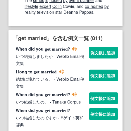
The
series
is
hosted
by
event planner
and
lifestyle
expert
Colin
Cowie, and
co-hosted
by
reality
television star
Deanna Pappas.
「get married」を含む例文一覧 (811)
When did you
?
get
married
例文帳に追加
いつ結婚しましたか
- Weblio Email例
文集
I long to
.
get
married
例文帳に追加
結婚に憧れている。
- Weblio Email例
文集
When did you
?
get
married
例文帳に追加
いつ結婚したの。
- Tanaka Corpus
When did you
?
get
married
例文帳に追加
いつ結婚したのですか
- Eゲイト英和
辞典