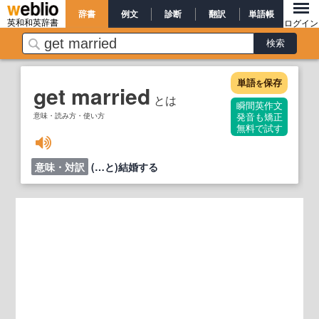
辞書
例文
診断
翻訳
単語帳
英和和英辞書
ログイン
単語
保存
を
get married
とは
瞬間英作文
意味・読み方・使い方
発音も矯正
無料で試す
意味・対訳
(…と)結婚する