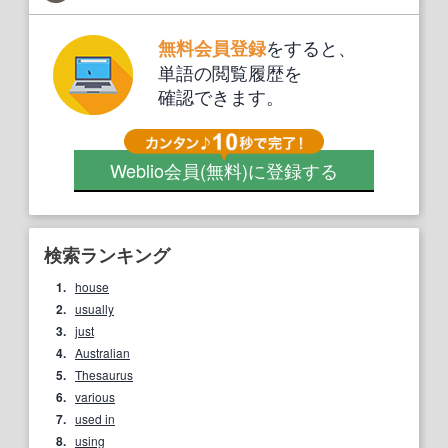
をすると、
無料会員登録
単語の閲覧履歴を
確認できます。
Weblio会員
(無料)
に登録する
検索ランキング
1.
house
2.
usually
3.
just
4.
Australian
5.
Thesaurus
6.
various
7.
used in
8.
using