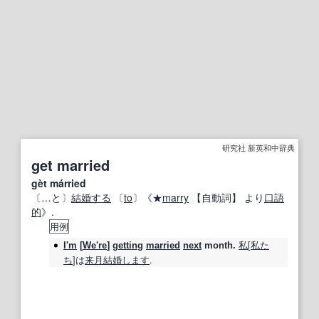
研究社 新英和中辞典
get married
gèt márried
〔…と〕
結婚する
〔
to
〕《★
marry
【自動詞】
より
口語
的
》.
用例
私
[
私た
I'm
[
We're
]
getting
married
next
month.
ち
]は
来月
結婚
します
.