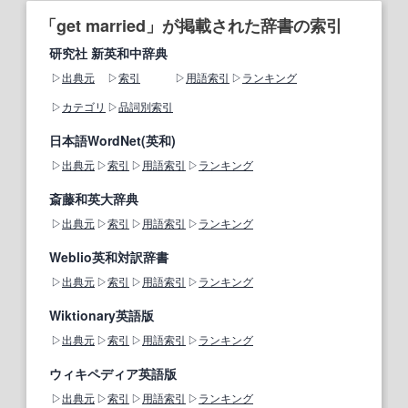
「get married」が掲載された辞書の索引
研究社 新英和中辞典
出典元
索引
用語索引
ランキング
カテゴリ
品詞別索引
日本語WordNet(英和)
出典元
索引
用語索引
ランキング
斎藤和英大辞典
出典元
索引
用語索引
ランキング
Weblio英和対訳辞書
出典元
索引
用語索引
ランキング
Wiktionary英語版
出典元
索引
用語索引
ランキング
ウィキペディア英語版
出典元
索引
用語索引
ランキング