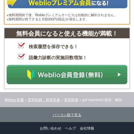
※無料期間終了後、Weblioプレミアムサービスは自動的に解約されません。
※無料期間が終了すると月額330円(税込)が発生します。
無料会員になると使える機能が満載！
検索履歴を保存できる！
語彙力診断の実施回数増加！
Weblio 辞書
>
英和辞典・和英辞典
>
英和辞典
>
get married
の意味・解説
パソコン版で見る
お問い合わせ
ヘルプ
会社情報