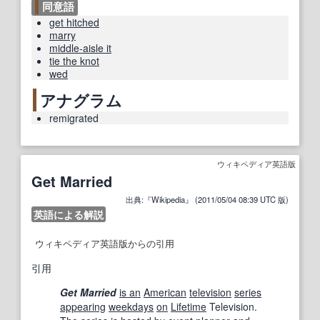
同意語
get hitched
marry
middle-aisle it
tie the knot
wed
アナグラム
remigrated
ウィキペディア英語版
Get Married
出典:『Wikipedia』 (2011/05/04 08:39 UTC 版)
英語による解説
ウィキペディア英語版からの引用
引用
Get Married
is an
American
television
series
appearing
weekdays
on
Lifetime
Television.