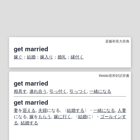
斎藤和英大辞典
get married
嫁ぐ
；
結婚
；
嫁入り
；
婚礼
；
縁付く
Weblio英和対訳辞書
get married
相
具す
,
連れ合う
,
引っ付く
,
引っつく
,
一緒になる
get married
妻
を
迎える
,
夫婦
になる, 〈
結婚する
〉・
一緒になる
,
人妻
になる,
嫁
を
もらう
,
嫁に行く
, 〈
結婚
に〉・
ゴールインす
る
,
結婚する