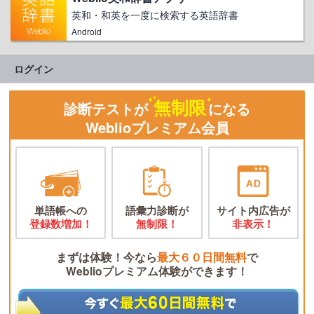
英和・和英を一度に検索する英語辞書
Android
ログイン
無制限
診断テストが
になる
Weblioプレミアム会員
単語帳への
語彙力診断が
サイト内広告が
登録数増加！
無制限！
非表示！
まずは体験！今なら
最大６０日間無料
で
Weblioプレミアム体験ができます！