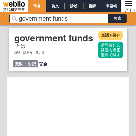
辞書
例文
診断
翻訳
単語帳
英和和英辞書
ログイン
government funds
単語
保存
を
とは
瞬間英作文
発音も矯正
意味・読み方・使い方
無料で試す
意味・対訳
官金