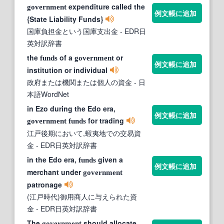
expenditure called the
government
例文帳に追加
{State Liability Funds}
国庫負担金という国庫支出金
- EDR日
英対訳辞書
the
of a
or
funds
government
例文帳に追加
institution or individual
政府または機関または個人の資金
- 日
本語WordNet
in Ezo during the Edo era,
例文帳に追加
for trading
government
funds
江戸後期において,蝦夷地での交易資
金
- EDR日英対訳辞書
in the Edo era,
given a
funds
例文帳に追加
merchant under
government
patronage
(江戸時代)御用商人に与えられた資
金
- EDR日英対訳辞書
The
should allocate
government