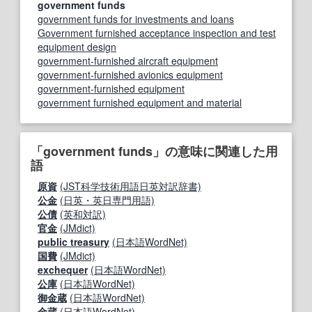
government funds
government funds for investments and loans
Government furnished acceptance inspection and test
equipment design
government-furnished aircraft equipment
government-furnished avionics equipment
government-furnished equipment
government furnished equipment and material
「government funds」の意味に関連した用
語
原資
(JST科学技術用語日英対訳辞書)
公金
(日英・英日専門用語)
公債
(英和対訳)
官金
(JMdict)
public treasury
(日本語WordNet)
国費
(JMdict)
exchequer
(日本語WordNet)
公庫
(日本語WordNet)
御金蔵
(日本語WordNet)
金蔵
(日本語WordNet)