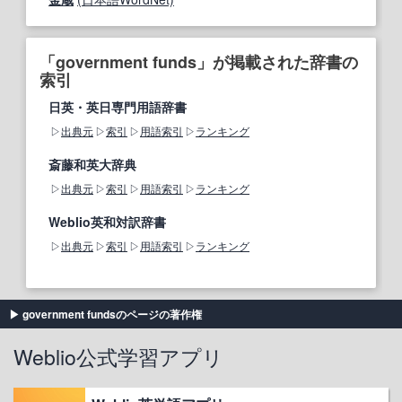
「government funds」が掲載された辞書の
索引
日英・英日専門用語辞書
出典元
索引
用語索引
ランキング
斎藤和英大辞典
出典元
索引
用語索引
ランキング
Weblio英和対訳辞書
出典元
索引
用語索引
ランキング
government fundsのページの著作権
Weblio公式学習アプリ