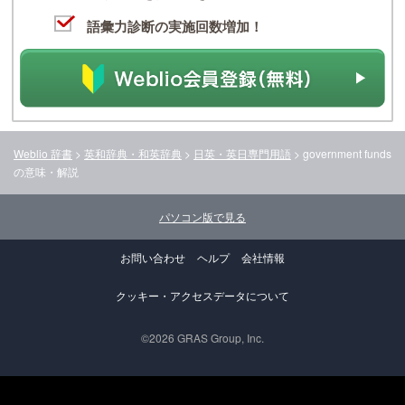
語彙力診断の実施回数増加！
Weblio 辞書
>
英和辞典・和英辞典
>
日英・英日専門用語
>
government funds
の意味・解説
パソコン版で見る
お問い合わせ
ヘルプ
会社情報
クッキー・アクセスデータについて
©2026 GRAS Group, Inc.