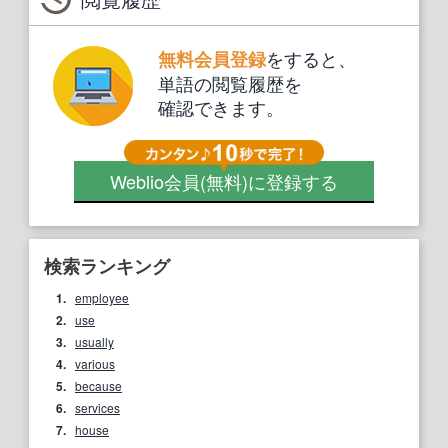
をすると、
無料会員登録
単語の閲覧履歴を
確認できます。
Weblio会員
(無料)
に登録する
検索ランキング
1.
employee
2.
use
3.
usually
4.
various
5.
because
6.
services
7.
house