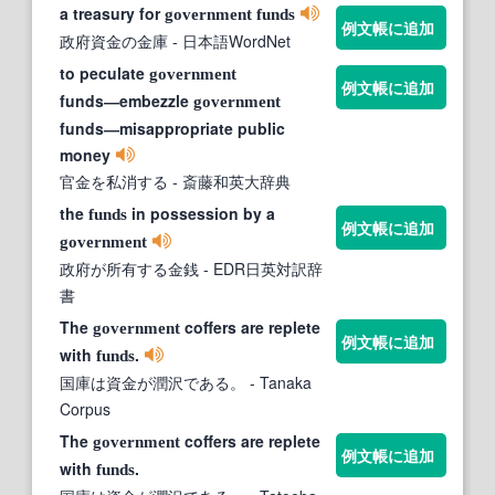
a treasury for
government
funds
例文帳に追加
政府資金の金庫
- 日本語WordNet
to peculate
government
例文帳に追加
funds―embezzle
government
funds―misappropriate public
money
官金を私消する
- 斎藤和英大辞典
the
in possession by a
funds
例文帳に追加
government
政府が所有する金銭
- EDR日英対訳辞
書
The
coffers are replete
government
例文帳に追加
with
.
funds
国庫は資金が潤沢である。
- Tanaka
Corpus
The
coffers are replete
government
例文帳に追加
with
.
funds