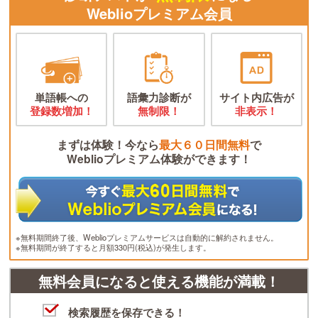
Weblioプレミアム会員
単語帳への
語彙力診断が
サイト内広告が
登録数増加！
無制限！
非表示！
まずは体験！今なら
最大６０日間無料
で
Weblioプレミアム体験ができます！
※無料期間終了後、Weblioプレミアムサービスは自動的に解約されません。
※無料期間が終了すると月額330円(税込)が発生します。
無料会員になると使える機能が満載！
検索履歴を保存できる！