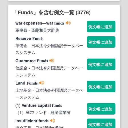
「Funds」を含む例文一覧 (3776)
war expenses―war
funds
例文帳に追加
軍事費
- 斎藤和英大辞典
Reserve
Funds
例文帳に追加
準備金
- 日本法令外国語訳データベー
スシステム
Guarantee
Funds
例文帳に追加
信認金
- 日本法令外国語訳データベー
スシステム
Land
Funds
例文帳に追加
土地基金
- 日本法令外国語訳データベ
ースシステム
(1) Venture capital
funds
例文帳に追加
（1）VCファンド
- 経済産業省
insufficient
funds
例文帳に追加
資金不足
- 日本語WordNet