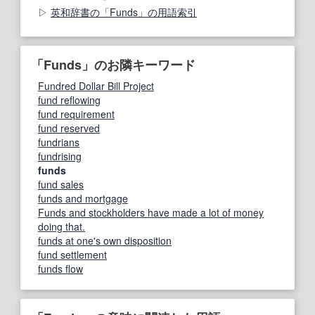
英和辞書の「Funds」の用語索引
「Funds」のお隣キーワード
Fundred Dollar Bill Project
fund reflowing
fund requirement
fund reserved
fundrians
fundrising
funds
fund sales
funds and mortgage
Funds and stockholders have made a lot of money
doing that.
funds at one's own disposition
fund settlement
funds flow