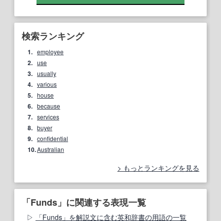
検索ランキング
1.
employee
2.
use
3.
usually
4.
various
5.
house
6.
because
7.
services
8.
buyer
9.
confidential
10.
Australian
もっとランキングを見る
「Funds」に関連する表現一覧
「Funds」を解説文に含む英和辞書の用語の一覧