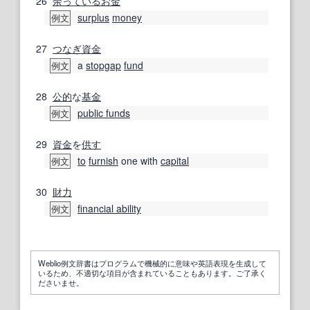
26
余っている
お金
surplus
money
例文
27
つなぎ
資金
a
stopgap
fund
例文
28
公的
な
基金
public funds
例文
29
資金
を
供す
to
furnish
one with
capital
例文
30
財力
financial ability
例文
Weblio例文辞書はプログラムで機械的に意味や英語表現を生成して
いるため、不適切な項目が含まれていることもあります。ご了承く
ださいませ。