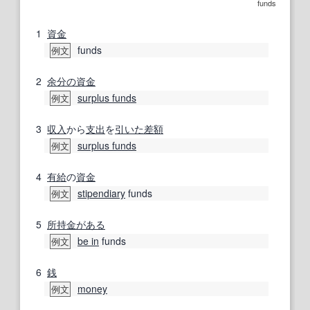
funds
1
資金
funds
例文
2
余分の
資金
surplus funds
例文
3
収入
から
支出
を
引いた
差額
surplus funds
例文
4
有給
の
資金
stipendiary
funds
例文
5
所持金
がある
be in
funds
例文
6
銭
money
例文