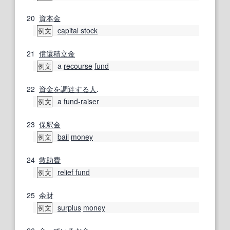
20
資本金
capital stock
例文
21
償還
積立金
a
recourse
fund
例文
22
資金を調達する
人
.
a
fund‐raiser
例文
23
保釈金
bail
money
例文
24
救助
費
relief fund
例文
25
余財
surplus
money
例文