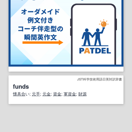
JST科学技術用語日英対訳辞書
funds
懐具合
い;
元手
;
元金
;
資金
;
軍資金
;
財源