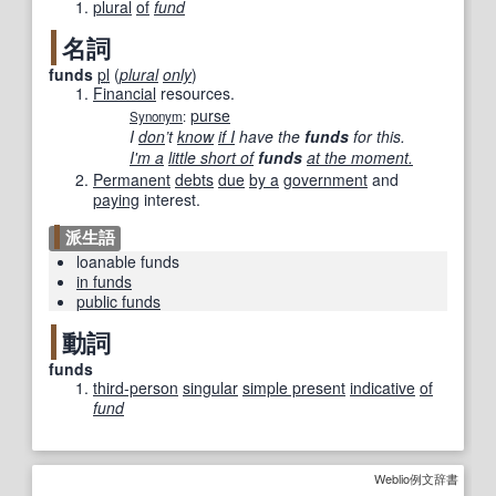
plural
of
fund
名詞
funds
pl
(
plural
only
)
Financial
resources.
purse
Synonym
:
I
don
’t
know
if I
have the
funds
for this.
I'm a
little short of
funds
at the moment.
Permanent
debts
due
by a
government
and
paying
interest.
派生語
loanable funds
in funds
public funds
動詞
funds
third-person
singular
simple present
indicative
of
fund
Weblio例文辞書