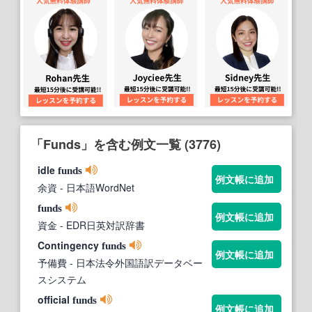
「Funds」を含む例文一覧 (3776)
idle
funds
例文帳に追加
余資
- 日本語WordNet
funds
例文帳に追加
資金
- EDR日英対訳辞書
Contingency
funds
例文帳に追加
予備費
- 日本法令外国語訳データベー
スシステム
official
funds
例文帳に追加