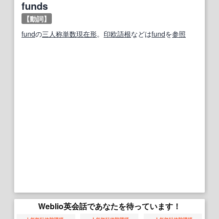
funds
【動詞】
fund
の
三人称単数
現在形
。
印欧語
根
などは
fund
を
参照
Weblio英会話であなたを待っています！