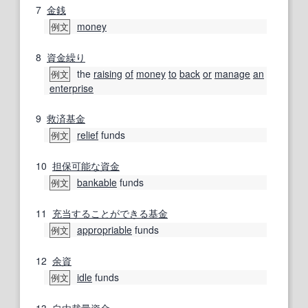
7
金銭
money
例文
8
資金繰り
the
raising
of
money
to
back
or
manage
an
例文
enterprise
9
救済基金
relief
funds
例文
10
担保
可能な
資金
bankable
funds
例文
11
充当
することができる
基金
appropriable
funds
例文
12
余
資
idle
funds
例文