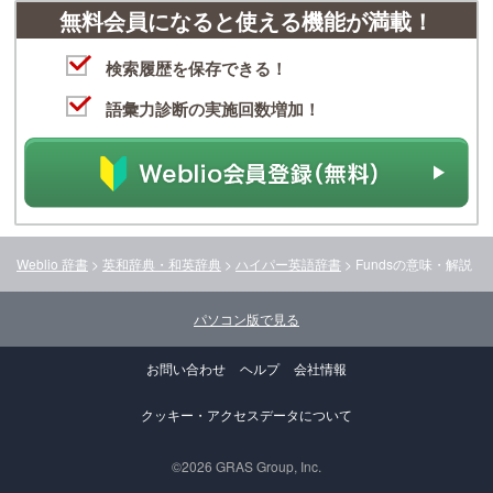
無料会員になると使える機能が満載！
検索履歴を保存できる！
語彙力診断の実施回数増加！
Weblio 辞書
>
英和辞典・和英辞典
>
ハイパー英語辞書
>
Funds
の意味・解説
パソコン版で見る
お問い合わせ
ヘルプ
会社情報
クッキー・アクセスデータについて
©2026 GRAS Group, Inc.