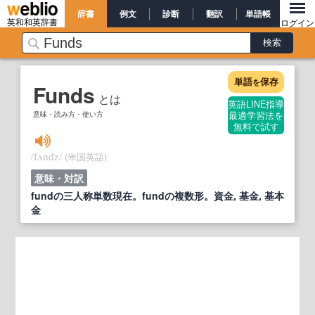
辞書
例文
診断
翻訳
単語帳
英和和英辞書
ログイン
単語
保存
を
Funds
とは
英語LINE指導
意味・読み方・使い方
最適学習法を
無料で試す
/
/
(米国英語)
fʌndz
意味・対訳
fundの三人称単数現在。fundの複数形。資金, 基金, 基本
金