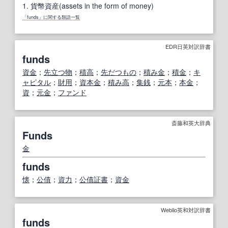
1.
貨幣資産(assets in the form of money)
「funds」に関する類語一覧
EDR日英対訳辞書
funds
資金
；
先立つ物
；
積高
；
先だつもの
；
積み金
；
積金
；
キ
ャピタル
；
財用
；
資本金
；
積み高
；
集銭
；
元本
；
本金
；
資
；
元金
；
ファンド
斎藤和英大辞典
Funds
金
funds
懐
；
公債
；
資力
；
公債証書
；
資金
Weblio英和対訳辞書
funds