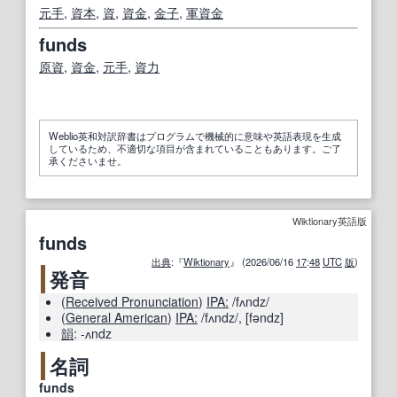
元手
,
資本
,
資
,
資金
,
金子
,
軍資金
funds
原資
,
資金
,
元手
,
資力
Weblio英和対訳辞書はプログラムで機械的に意味や英語表現を生成
しているため、不適切な項目が含まれていることもあります。ご了
承くださいませ。
Wiktionary英語版
funds
出典
:『
Wiktionary
』 (2026/06/16
17
:
48
UTC
版
)
発音
(
Received Pronunciation
)
IPA:
/fʌndz/
(
General American
)
IPA:
/fʌndz/
,
[fəndz]
韻
:
-ʌndz
名詞
funds