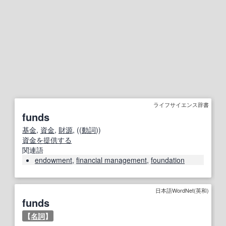
ライフサイエンス辞書
funds
基金
,
資金
,
財源
, ((
動詞
))
資金
を提供する
関連語
endowment
,
financial management
,
foundation
日本語WordNet(英和)
funds
【
名詞
】