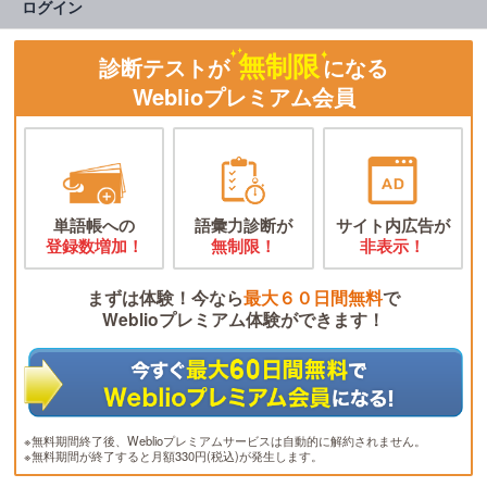
ログイン
無制限
診断テストが
になる
Weblioプレミアム会員
単語帳への
語彙力診断が
サイト内広告が
登録数増加！
無制限！
非表示！
まずは体験！今なら
最大６０日間無料
で
Weblioプレミアム体験ができます！
※無料期間終了後、Weblioプレミアムサービスは自動的に解約されません。
※無料期間が終了すると月額330円(税込)が発生します。