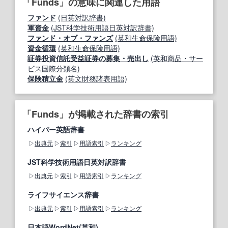
「Funds」の意味に関連した用語
ファンド
(日英対訳辞書)
軍資金
(JST科学技術用語日英対訳辞書)
ファンド・オブ・ファンズ
(英和生命保険用語)
資金循環
(英和生命保険用語)
証券投資信託受益証券の募集・売出し
(英和商品・サー
ビス国際分類名)
保険積立金
(英文財務諸表用語)
「Funds」が掲載された辞書の索引
ハイパー英語辞書
出典元
索引
用語索引
ランキング
JST科学技術用語日英対訳辞書
出典元
索引
用語索引
ランキング
ライフサイエンス辞書
出典元
索引
用語索引
ランキング
日本語WordNet(英和)