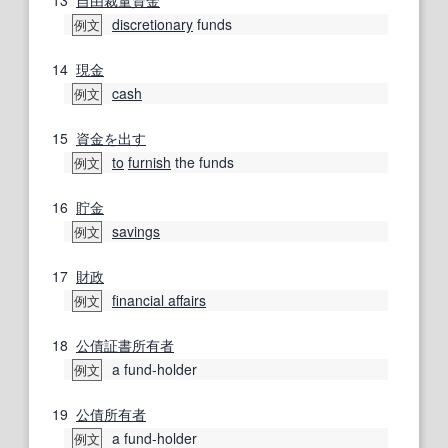
13
自由裁量
資金
discretionary
funds
例文
14
現金
cash
例文
15
資金を出す
to
furnish
the funds
例文
16
貯金
savings
例文
17
財政
financial affairs
例文
18
公債証書
所有者
a fund-holder
例文
19
公債
所有者
a fund-holder
例文