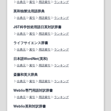
出典元
索引
用語索引
ランキング
英和独禁法用語辞典
出典元
索引
用語索引
ランキング
JST科学技術用語日英対訳辞書
出典元
索引
用語索引
ランキング
ライフサイエンス辞書
出典元
索引
用語索引
ランキング
日本語WordNet(英和)
出典元
索引
用語索引
ランキング
斎藤和英大辞典
出典元
索引
用語索引
ランキング
Weblio専門用語対訳辞書
出典元
索引
用語索引
ランキング
Weblio英和対訳辞書