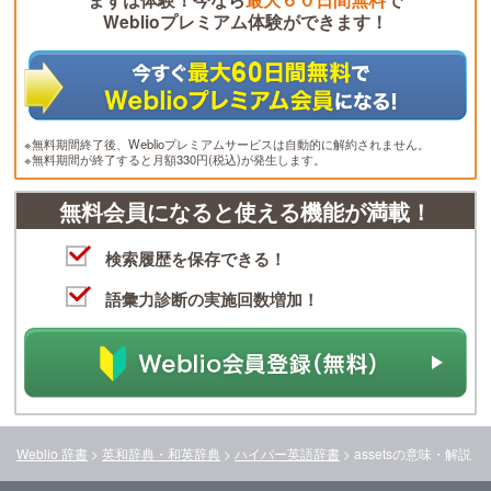
Weblioプレミアム体験ができます！
※無料期間終了後、Weblioプレミアムサービスは自動的に解約されません。
※無料期間が終了すると月額330円(税込)が発生します。
無料会員になると使える機能が満載！
検索履歴を保存できる！
語彙力診断の実施回数増加！
Weblio 辞書
>
英和辞典・和英辞典
>
ハイパー英語辞書
>
assets
の意味・解説