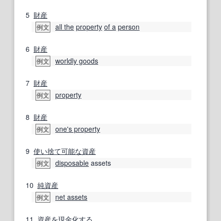
5
財産
all the
property
of a
person
例文
6
財産
worldly goods
例文
7
財産
property
例文
8
財産
one's property
例文
9
使い捨て
可能な
資産
disposable
assets
例文
10
純資産
net assets
例文
11
資産
を
現金化
する.