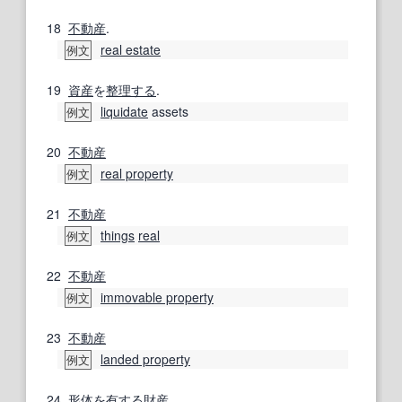
18
不動産
.
real estate
例文
19
資産
を
整理する
.
liquidate
assets
例文
20
不動産
real property
例文
21
不動産
things
real
例文
22
不動産
immovable property
例文
23
不動産
landed property
例文
24
形体
を
有する
財産