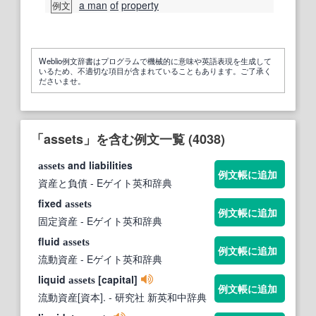
a man
of
property
例文
Weblio例文辞書はプログラムで機械的に意味や英語表現を生成して
いるため、不適切な項目が含まれていることもあります。ご了承く
ださいませ。
「assets」を含む例文一覧 (4038)
and liabilities
assets
例文帳に追加
資産と負債
- Eゲイト英和辞典
fixed
assets
例文帳に追加
固定資産
- Eゲイト英和辞典
fluid
assets
例文帳に追加
流動資産
- Eゲイト英和辞典
liquid
[capital]
assets
例文帳に追加
流動資産[資本].
- 研究社 新英和中辞典