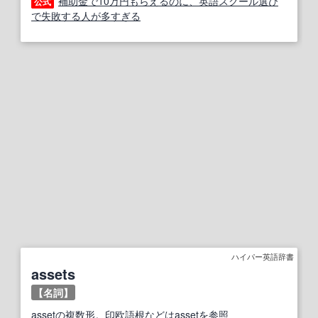
補助金で10万円もらえるのに、英語スクール選び
公式
で失敗する人が多すぎる
ハイパー英語辞書
assets
【名詞】
asset
の
複数形
。
印欧語
根
などは
asset
を
参照