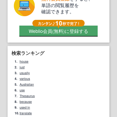
単語の閲覧履歴を
確認できます。
Weblio会員
(無料)
に登録する
検索ランキング
1.
house
2.
just
3.
usually
4.
various
5.
Australian
6.
use
7.
Thesaurus
8.
because
9.
used in
10.
translate