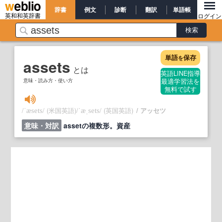
辞書
例文
診断
翻訳
単語帳
英和和英辞書
ログイン
単語
保存
を
assets
とは
英語LINE指導
意味・読み方・使い方
最適学習法を
無料で試す
/
/
(米国英語)
/
/
(英国英語)
アッセツ
ˈæsets
ˈæˌsets
意味・対訳
assetの複数形。資産