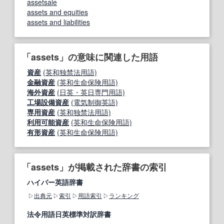
assetsale
assets and equities
assets and liabilities
「assets」の意味に関連した用語
資産
(英和独禁法用語)
金融資産
(英和生命保険用語)
海外資産
(日英・英日専門用語)
工場設備資産
(電気制御英語)
専用資産
(英和独禁法用語)
利用可能資産
(英和生命保険用語)
有形資産
(英和生命保険用語)
「assets」が掲載された辞書の索引
ハイパー英語辞書
出典元
索引
用語索引
ランキング
法令用語日英標準対訳辞書