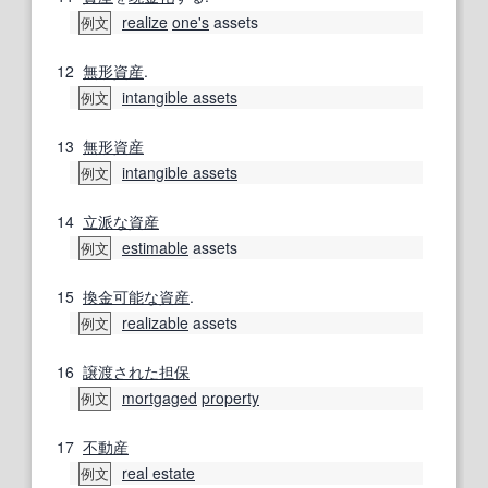
realize
one's
assets
例文
12
無形資産
.
intangible assets
例文
13
無形資産
intangible assets
例文
14
立派な
資産
estimable
assets
例文
15
換金
可能な
資産
.
realizable
assets
例文
16
譲渡
された
担保
mortgaged
property
例文
17
不動産
real estate
例文