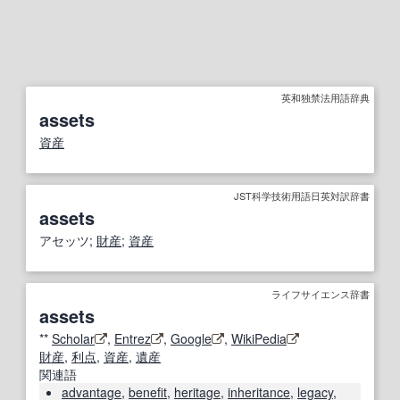
英和独禁法用語辞典
assets
資産
JST科学技術用語日英対訳辞書
assets
アセッツ;
財産
;
資産
ライフサイエンス辞書
assets
**
Scholar
,
Entrez
,
Google
,
WikiPedia
財産
,
利点
,
資産
,
遺産
関連語
advantage
,
benefit
,
heritage
,
inheritance
,
legacy
,