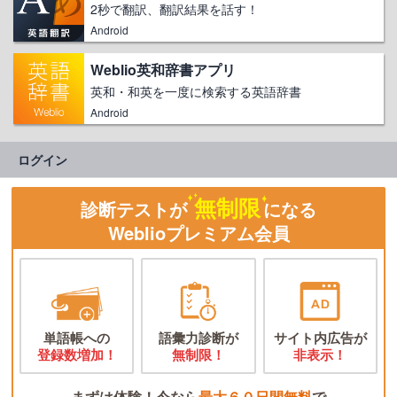
2秒で翻訳、翻訳結果を話す！
Android
Weblio英和辞書アプリ
英和・和英を一度に検索する英語辞書
Android
ログイン
無制限
診断テストが
になる
Weblioプレミアム会員
単語帳への
語彙力診断が
サイト内広告が
登録数増加！
無制限！
非表示！
まずは体験！今なら
最大６０日間無料
で