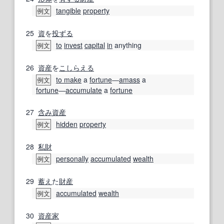
tangible
property
例文
25
資
を
投ずる
to
invest
capital
in
anything
例文
26
資産
を
こしらえる
to make
a
fortune
―
amass
a
例文
fortune
―
accumulate
a
fortune
27
含み資産
hidden
property
例文
28
私財
personally
accumulated
wealth
例文
29
蓄え
た
財産
accumulated
wealth
例文
30
資産家