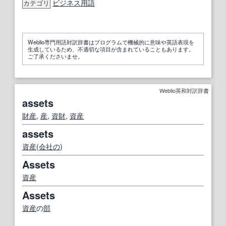
ビジネス用語
カテゴリ
Weblio専門用語対訳辞書はプログラムで機械的に意味や英語表現を
生成しているため、不適切な項目が含まれていることもあります。
ご了承くださいませ。
Weblio英和対訳辞書
assets
財産
,
産
,
資財
,
資産
assets
資産
(
会社の
)
Assets
資産
Assets
資産
の
部