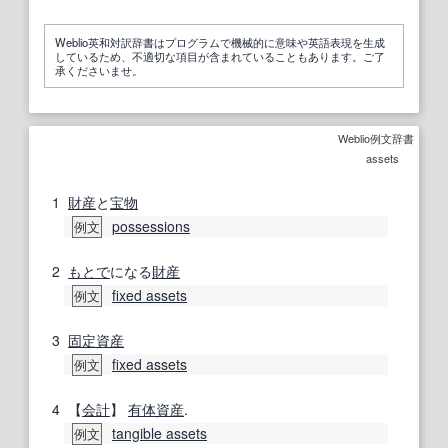
Weblio英和対訳辞書はプログラムで機械的に意味や英語表現を生成
しているため、不適切な項目が含まれていることもあります。ご了
承くださいませ。
Weblio例文辞書
assets
1
財産
と
宝物
possessions
例文
2
もとで
になる
財産
fixed assets
例文
3
固定資産
fixed assets
例文
4
【
会計
】
有体資産
.
tangible assets
例文