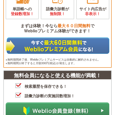
単語帳への
語彙力診断が
サイト内広告が
登録数増加！
無制限！
非表示！
まずは体験！今なら
最大６０日間無料
で
Weblioプレミアム体験ができます！
※無料期間終了後、Weblioプレミアムサービスは自動的に解約されません。
※無料期間が終了すると月額330円(税込)が発生します。
無料会員になると使える機能が満載！
検索履歴を保存できる！
語彙力診断の実施回数増加！