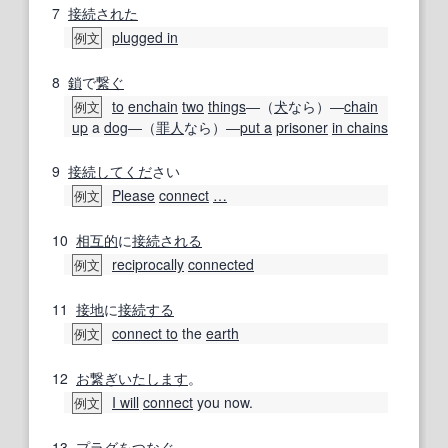
7
接続
された
plugged in
例文
8
鎖
で
繋ぐ
to
enchain
two
things
―（
犬
なら）―
chain
例文
up
a
dog
―（
罪人
なら）―
put a
prisoner
in chains
9
接続し
てくだ
さい
Please
connect
…
例文
10
相互的
に
接続
される
reciprocally
connected
例文
11
接地
に
接続する
connect to
the
earth
例文
12
お繋ぎいたします
。
I will
connect
you now.
例文
13
プラグ
を
つなぐ