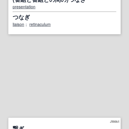
presentation
つなぎ
liaison
；
retinaculum
JMdict
繋ぎ