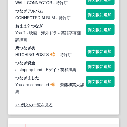
WALL CONNECTOR
- 特許庁
つなぎ
アルバム
例文帳に追加
CONNECTED ALBUM
- 特許庁
おまえ?
つなぎ
例文帳に追加
You ?
- 映画・海外ドラマ英語字幕翻
訳辞書
馬
つなぎ
杭
例文帳に追加
HITCHING POSTS
- 特許庁
つなぎ
資金
例文帳に追加
a stopgap fund
- Eゲイト英和辞典
つなぎ
ました
例文帳に追加
You are connected
- 斎藤和英大辞
典
>> 例文の一覧を見る