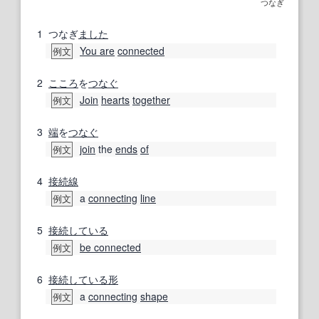
つなぎ
1
つなぎ
ました
You are
connected
例文
2
こころ
を
つなぐ
Join
hearts
together
例文
3
端
を
つなぐ
join
the
ends
of
例文
4
接続線
a
connecting
line
例文
5
接続し
ている
be connected
例文
6
接続し
ている
形
a
connecting
shape
例文