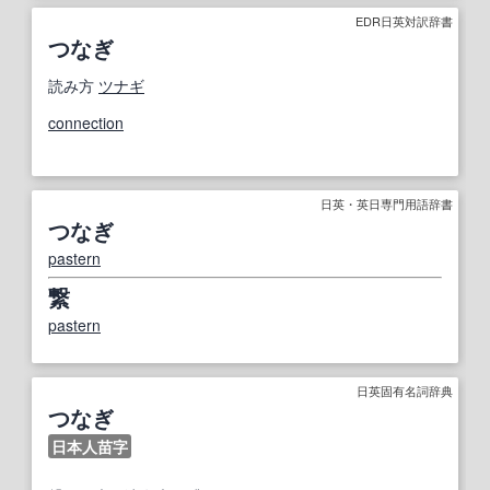
EDR日英対訳辞書
つなぎ
読み方
ツナギ
connection
日英・英日専門用語辞書
つなぎ
pastern
繋
pastern
日英固有名詞辞典
つなぎ
日本人苗字