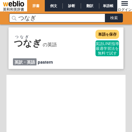
辞書
例文
診断
翻訳
単語帳
英和和英辞書
ログイン
単語
保存
を
つなぎ
つなぎ
の英語
英語LINE指導
最適学習法を
無料で試す
英訳・英語
pastern