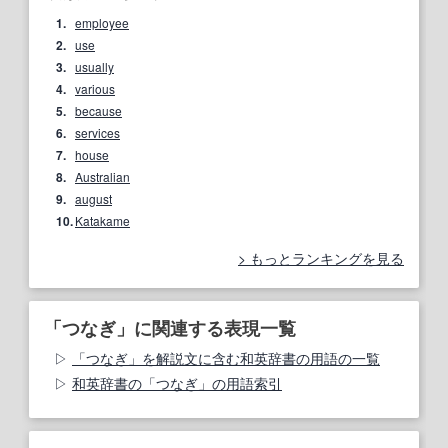
1.
employee
2.
use
3.
usually
4.
various
5.
because
6.
services
7.
house
8.
Australian
9.
august
10.
Katakame
もっとランキングを見る
「つなぎ」に関連する表現一覧
「つなぎ」を解説文に含む和英辞書の用語の一覧
和英辞書の「つなぎ」の用語索引