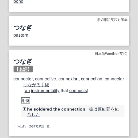
bond
学術用語英和対訳集
つなぎ
pastern
日本語WordNet(英和)
つなぎ
【
名詞
】
connecter
,
connective
,
connexion
,
connection
,
connector
つながる
手段
(
an
instrumentality
that
connects
)
用例
彼は
連結部
を
結
he
soldered
the
connection
合した
「つなぎ」に関する類語一覧