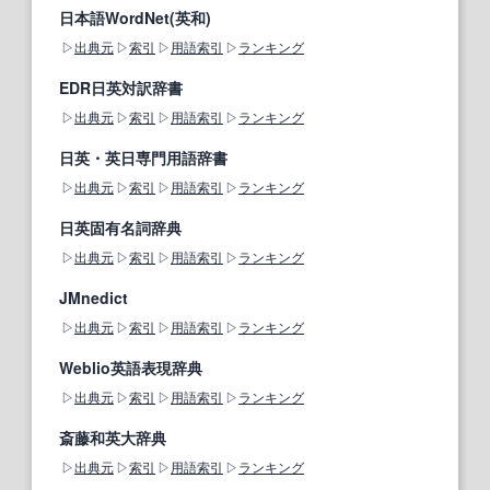
日本語WordNet(英和)
出典元
索引
用語索引
ランキング
EDR日英対訳辞書
出典元
索引
用語索引
ランキング
日英・英日専門用語辞書
出典元
索引
用語索引
ランキング
日英固有名詞辞典
出典元
索引
用語索引
ランキング
JMnedict
出典元
索引
用語索引
ランキング
Weblio英語表現辞典
出典元
索引
用語索引
ランキング
斎藤和英大辞典
出典元
索引
用語索引
ランキング