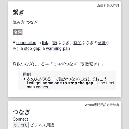
斎藤和英大辞典
繋ぎ
読み方
つなぎ
名詞
A
connection
; a
link
:（
隙
ふさぎ、
時間
ふさぎの
意味
な
ら）a
stop-gap
; a
warming-pan
珠数
つなぎ
にする
→『
じゅずつなぎ
（
珠数繋ぎ
）』
用例
次の人
が
来る
まで
誰か
つなぎに
出し
て
おこう
I will
get
some one
to
stop the gap
till
the next
man
comes.
Weblio専門用語対訳辞書
つなぎ
Connect
ビジネス用語
カテゴリ