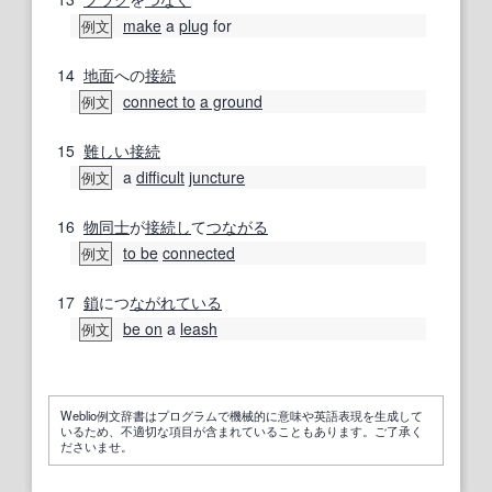
make
a
plug
for
例文
14
地面
への
接続
connect to
a ground
例文
15
難しい
接続
a
difficult
juncture
例文
16
物
同士
が
接続し
て
つながる
to be
connected
例文
17
鎖
につ
ながれ
ている
be on
a
leash
例文
Weblio例文辞書はプログラムで機械的に意味や英語表現を生成して
いるため、不適切な項目が含まれていることもあります。ご了承く
ださいませ。