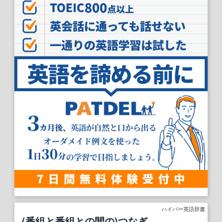
ハイパー英語辞書
(番組と番組との間の)つなぎ