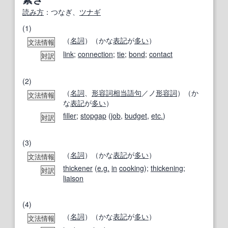
読み方
：つなぎ、
ツナギ
(1)
（
名詞
）（かな
表記
が
多い
）
文法情報
link
;
connection
;
tie
;
bond
;
contact
対訳
(2)
（
名詞
、
形容詞相当語句
／ノ
形容詞
）（か
文法情報
な
表記
が
多い
）
filler
;
stopgap
(
job
,
budget
,
etc.
)
対訳
(3)
（
名詞
）（かな
表記
が
多い
）
文法情報
thickener
(
e.g.
in
cooking
);
thickening
;
対訳
liaison
(4)
（
名詞
）（かな
表記
が
多い
）
文法情報