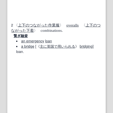
2
〈
上下の
つながった
作業服
〉
overalls
〈
上下の
つ
ながった
下着
〉 combinations.
繋ぎ融資
an emergency
loan
a bridge
[《
主に
英国
で用いられる
》
bridging
]
loan.