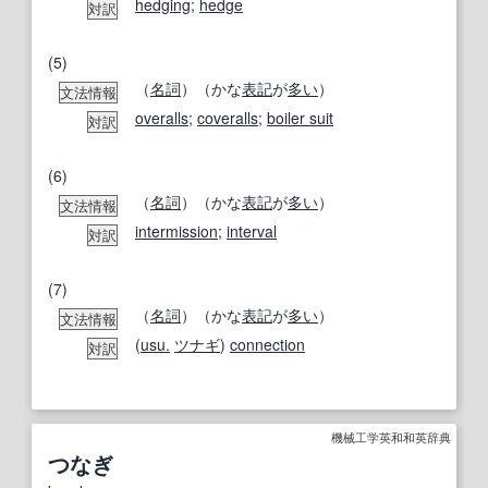
hedging
;
hedge
対訳
(5)
（
名詞
）（かな
表記
が
多い
）
文法情報
overalls
;
coveralls
;
boiler suit
対訳
(6)
（
名詞
）（かな
表記
が
多い
）
文法情報
intermission
;
interval
対訳
(7)
（
名詞
）（かな
表記
が
多い
）
文法情報
(
usu.
ツナギ
)
connection
対訳
機械工学英和和英辞典
つなぎ