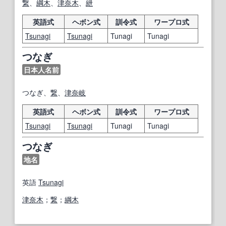
繋
、
綱
木
、
津奈木
、
紲
英語式
ヘボン式
訓令式
ワープロ式
Tsunagi
Tsunagi
Tunagi
Tunagi
つなぎ
日本人名前
つなぎ、
繋
、
津
奈
岐
英語式
ヘボン式
訓令式
ワープロ式
Tsunagi
Tsunagi
Tunagi
Tunagi
つなぎ
地名
英語
Tsunagi
津奈木
；
繋
；
綱
木