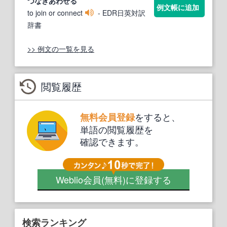
つなぎ
あわせる
例文帳に追加
to join or connect
- EDR日英対訳
辞書
>> 例文の一覧を見る
閲覧履歴
をすると、
無料会員登録
単語の閲覧履歴を
確認できます。
Weblio会員
(無料)
に登録する
検索ランキング