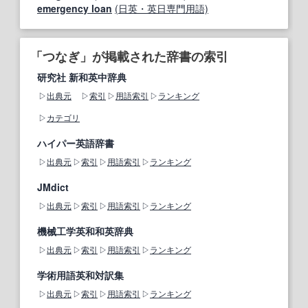
emergency loan
(日英・英日専門用語)
「つなぎ」が掲載された辞書の索引
研究社 新和英中辞典
出典元
索引
用語索引
ランキング
カテゴリ
ハイパー英語辞書
出典元
索引
用語索引
ランキング
JMdict
出典元
索引
用語索引
ランキング
機械工学英和和英辞典
出典元
索引
用語索引
ランキング
学術用語英和対訳集
出典元
索引
用語索引
ランキング