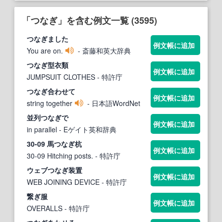
「つなぎ」を含む例文一覧 (3595)
つなぎ
ました
例文帳に追加
You are on.
- 斎藤和英大辞典
つなぎ
型衣類
例文帳に追加
JUMPSUIT CLOTHES
- 特許庁
つなぎ
合わせて
例文帳に追加
string together
- 日本語WordNet
並列
つなぎ
で
例文帳に追加
in parallel
- Eゲイト英和辞典
30-09 馬
つなぎ
杭
例文帳に追加
30-09 Hitching posts.
- 特許庁
ウェブ
つなぎ
装置
例文帳に追加
WEB JOINING DEVICE
- 特許庁
繋ぎ服
例文帳に追加
OVERALLS
- 特許庁