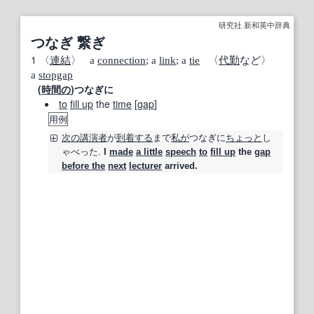
研究社 新和英中辞典
つなぎ 繋ぎ
1
〈
連結
〉 a
connection
; a
link
; a
tie
〈
代
勤
など〉
a
stopgap
(
時間の
)つなぎに
to
fill up
the
time
[
gap
]
用例
次の
講演者
が
到着する
まで
私が
つなぎに
ちょっと
し
ゃべった.
I
made
a little
speech
to
fill up
the
gap
before the
next
lecturer
arrived.