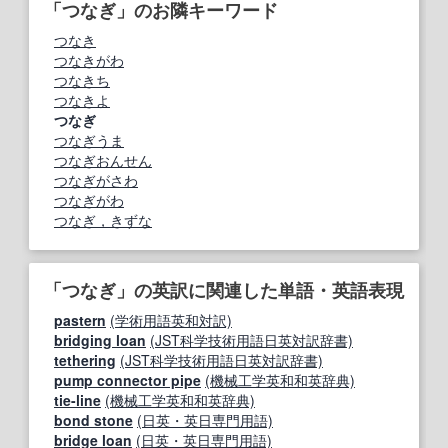
「つなぎ」のお隣キーワード
つなき
つなきがわ
つなきち
つなきよ
つなぎ
つなぎうま
つなぎおんせん
つなぎがさわ
つなぎがわ
つなぎ，きずな
「つなぎ」の英訳に関連した単語・英語表現
pastern
(学術用語英和対訳)
bridging loan
(JST科学技術用語日英対訳辞書)
tethering
(JST科学技術用語日英対訳辞書)
pump connector pipe
(機械工学英和和英辞典)
tie-line
(機械工学英和和英辞典)
bond stone
(日英・英日専門用語)
bridge loan
(日英・英日専門用語)