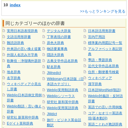
10
index
>>もっとランキングを見る
同じカテゴリーのほかの辞書
実用日本語表現辞典
デジタル大辞泉
日本語活用形辞書
文語活用形辞書
丁寧表現の辞書
宮内庁用語
難読語辞典
原色大辞典
標準案内用図記号一覧
外来語の言い換え提案
物語要素事典
アルファベット表記辞
典
外国人名読み方字典
隠語大辞典
季語・季題辞典
歌舞伎・浄瑠璃外題辞
古典文学作品名辞典
典
近代文学作品名辞典
駅名辞典
地名辞典
住所・郵便番号検索
JMnedict
名字辞典
ウィキペディア
Wiktionary日本語版（日
ウィキペディア小見出
本語カテゴリ）
漢字辞典
し辞書
Weblio実用類語辞典
日本語WordNet(類語)
Weblio日本語例文用例
Weblioシソーラス
Weblio対義語・反対語
辞書
辞書
研究社 新和英中辞典
Weblio類語・言い換え
英語での言い方用例集
Weblio実用英語辞典
辞書
コア・セオリー英語表
JMdict
研究社 新英和中辞典
現(基本動詞)
旅行・ビジネス英会話
Eゲイト英和辞典
英語ことわざ教訓辞典
翻訳