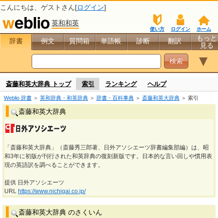
こんにちは、
ゲスト
さん[
ログイン
]
英和和英
使い方
ログイン
ホーム
もっと
辞書
例文
質問箱
単語帳
診断
翻訳
見る
▼
斎藤和英大辞典 トップ
索引
ランキング
ヘルプ
Weblio 辞書
＞
英和辞典・和英辞典
＞
辞書・百科事典
＞
斎藤和英大辞典
＞ 索引
斎藤和英大辞典
「斎藤和英大辞典」（斎藤秀三郎著、日外アソシエーツ辞書編集部編）は、昭
和3年に初版が刊行された和英辞典の復刻新版です。日本的な言い回しや慣用表
現の英語訳を調べることができます。
提供 日外アソシエーツ
URL
https://www.nichigai.co.jp/
斎藤和英大辞典 のさくいん