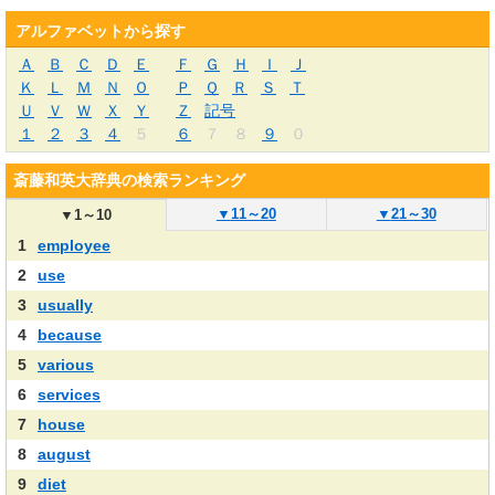
アルファベットから探す
Ａ
Ｂ
Ｃ
Ｄ
Ｅ
Ｆ
Ｇ
Ｈ
Ｉ
Ｊ
Ｋ
Ｌ
Ｍ
Ｎ
Ｏ
Ｐ
Ｑ
Ｒ
Ｓ
Ｔ
Ｕ
Ｖ
Ｗ
Ｘ
Ｙ
Ｚ
記号
１
２
３
４
５
６
７
８
９
０
斎藤和英大辞典の検索ランキング
▼
11～20
▼
21～30
▼
1～10
1
employee
2
use
3
usually
4
because
5
various
6
services
7
house
8
august
9
diet