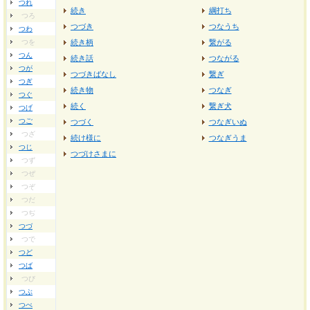
つれ
続き
綱打ち
つろ
つづき
つなうち
つわ
つを
続き柄
繋がる
つん
続き話
つながる
つが
つづきばなし
繋ぎ
つぎ
続き物
つなぎ
つぐ
続く
繋ぎ犬
つげ
つご
つづく
つなぎいぬ
つざ
続け様に
つなぎうま
つじ
つづけさまに
つず
つぜ
つぞ
つだ
つぢ
つづ
つで
つど
つば
つび
つぶ
つべ