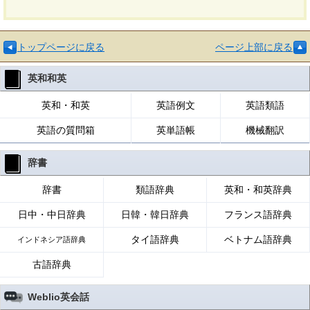
トップページに戻る
ページ上部に戻る
英和和英
英和・和英
英語例文
英語類語
英語の質問箱
英単語帳
機械翻訳
辞書
辞書
類語辞典
英和・和英辞典
日中・中日辞典
日韓・韓日辞典
フランス語辞典
タイ語辞典
ベトナム語辞典
インドネシア語辞典
古語辞典
Weblio英会話