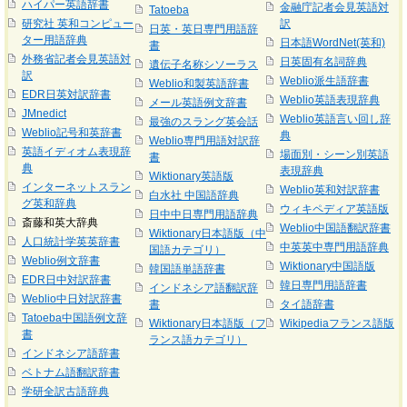
ハイパー英語辞書
金融庁記者会見英語対
Tatoeba
研究社 英和コンピュー
訳
日英・英日専門用語辞
ター用語辞典
日本語WordNet(英和)
書
外務省記者会見英語対
日英固有名詞辞典
遺伝子名称シソーラス
訳
Weblio派生語辞書
Weblio和製英語辞書
EDR日英対訳辞書
Weblio英語表現辞典
メール英語例文辞書
JMnedict
Weblio英語言い回し辞
最強のスラング英会話
Weblio記号和英辞書
典
Weblio専門用語対訳辞
英語イディオム表現辞
場面別・シーン別英語
書
典
表現辞典
Wiktionary英語版
インターネットスラン
Weblio英和対訳辞書
白水社 中国語辞典
グ英和辞典
ウィキペディア英語版
日中中日専門用語辞典
斎藤和英大辞典
Weblio中国語翻訳辞書
Wiktionary日本語版（中
人口統計学英英辞書
中英英中専門用語辞典
国語カテゴリ）
Weblio例文辞書
Wiktionary中国語版
韓国語単語辞書
EDR日中対訳辞書
韓日専門用語辞書
インドネシア語翻訳辞
Weblio中日対訳辞書
書
タイ語辞書
Tatoeba中国語例文辞
Wiktionary日本語版（フ
Wikipediaフランス語版
書
ランス語カテゴリ）
インドネシア語辞書
ベトナム語翻訳辞書
学研全訳古語辞典