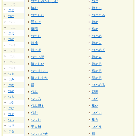
つつしみかしこむ
つと
つて
慎む
勤まる
つと
つつしむ
つとまる
つな
つに
謹んで
勤め
つぬ
躑躅
務め
つね
つつじ
つとめ
つの
筒袖
勤め先
つは
筒っぽ
つとめて
つひ
つふ
つつっぽ
勤め人
つへ
慎ましい
勤める
つほ
つつましい
務める
つま
慎ましやか
努める
つみ
堤
つとめる
つむ
つめ
包み
都度
つも
つつみ
つど
つや
包み隠す
集い
つゆ
包む
つどい
つよ
つつむ
集う
つら
つり
美人局
つどう
つる
つつもたせ
綱