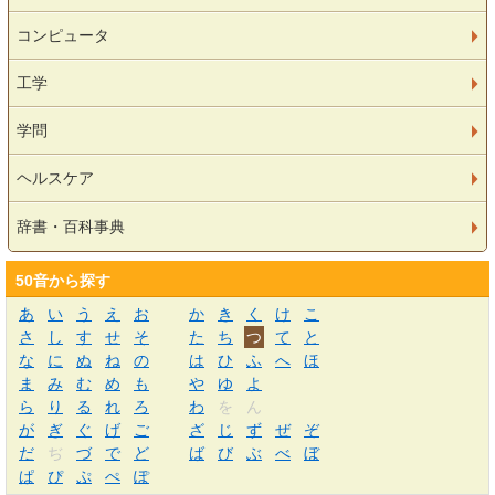
コンピュータ
工学
学問
ヘルスケア
辞書・百科事典
50音から探す
あ
い
う
え
お
か
き
く
け
こ
さ
し
す
せ
そ
た
ち
つ
て
と
な
に
ぬ
ね
の
は
ひ
ふ
へ
ほ
ま
み
む
め
も
や
ゆ
よ
ら
り
る
れ
ろ
わ
を
ん
が
ぎ
ぐ
げ
ご
ざ
じ
ず
ぜ
ぞ
だ
ぢ
づ
で
ど
ば
び
ぶ
べ
ぼ
ぱ
ぴ
ぷ
ぺ
ぽ