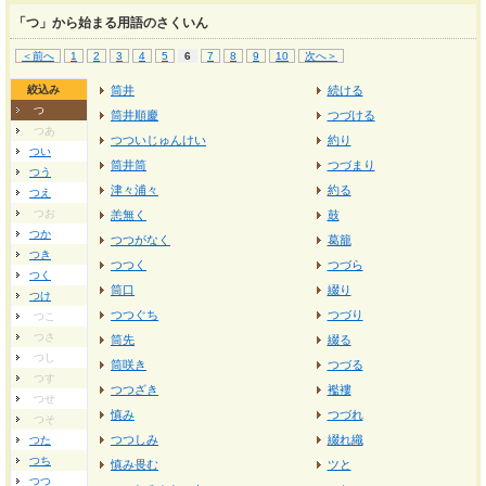
「つ」から始まる用語のさくいん
＜前へ
1
2
3
4
5
6
7
8
9
10
次へ＞
絞込み
筒井
続ける
つ
筒井順慶
つづける
つあ
つついじゅんけい
約り
つい
筒井筒
つづまり
つう
津々浦々
約る
つえ
つお
恙無く
鼓
つか
つつがなく
葛籠
つき
つつく
つづら
つく
筒口
綴り
つけ
つつぐち
つづり
つこ
つさ
筒先
綴る
つし
筒咲き
つづる
つす
つつざき
襤褸
つせ
慎み
つづれ
つそ
つつしみ
綴れ織
つた
つち
慎み畏む
ツと
つつ