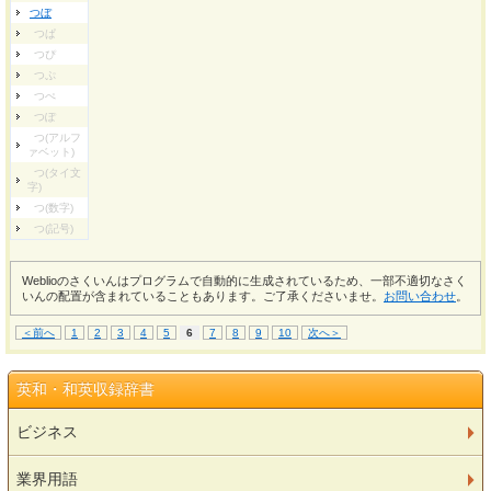
つぼ
つぱ
つぴ
つぷ
つぺ
つぽ
つ(アルフ
ァベット)
つ(タイ文
字)
つ(数字)
つ(記号)
Weblioのさくいんはプログラムで自動的に生成されているため、一部不適切なさく
いんの配置が含まれていることもあります。ご了承くださいませ。
お問い合わせ
。
＜前へ
1
2
3
4
5
6
7
8
9
10
次へ＞
英和・和英収録辞書
ビジネス
業界用語