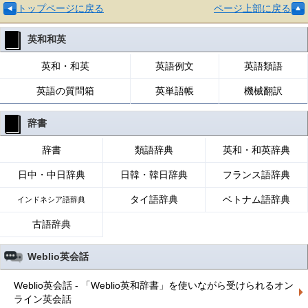
トップページに戻る
ページ上部に戻る
英和和英
英和・和英
英語例文
英語類語
英語の質問箱
英単語帳
機械翻訳
辞書
辞書
類語辞典
英和・和英辞典
日中・中日辞典
日韓・韓日辞典
フランス語辞典
タイ語辞典
ベトナム語辞典
インドネシア語辞典
古語辞典
Weblio英会話
Weblio英会話 - 「Weblio英和辞書」を使いながら受けられるオン
ライン英会話