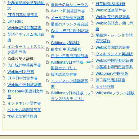
外務省記者会見英語対
日英固有名詞辞典
遺伝子名称シソーラス
訳
Weblio派生語辞書
Weblio和製英語辞書
EDR日英対訳辞書
Weblio英語表現辞典
メール英語例文辞書
JMnedict
Weblio英語言い回し辞
最強のスラング英会話
Weblio記号和英辞書
典
Weblio専門用語対訳辞
英語イディオム表現辞
場面別・シーン別英語
書
典
表現辞典
Wiktionary英語版
インターネットスラン
Weblio英和対訳辞書
白水社 中国語辞典
グ英和辞典
ウィキペディア英語版
日中中日専門用語辞典
斎藤和英大辞典
Weblio中国語翻訳辞書
Wiktionary日本語版（中
人口統計学英英辞書
中英英中専門用語辞典
国語カテゴリ）
Weblio例文辞書
Wiktionary中国語版
韓国語単語辞書
EDR日中対訳辞書
韓日専門用語辞書
インドネシア語翻訳辞
Weblio中日対訳辞書
書
タイ語辞書
Tatoeba中国語例文辞
Wiktionary日本語版（フ
Wikipediaフランス語版
書
ランス語カテゴリ）
インドネシア語辞書
ベトナム語翻訳辞書
学研全訳古語辞典