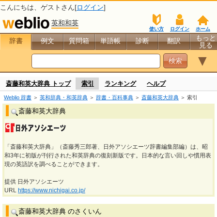
こんにちは、
ゲスト
さん[
ログイン
]
英和和英
使い方
ログイン
ホーム
もっと
辞書
例文
質問箱
単語帳
診断
翻訳
見る
▼
斎藤和英大辞典 トップ
索引
ランキング
ヘルプ
Weblio 辞書
＞
英和辞典・和英辞典
＞
辞書・百科事典
＞
斎藤和英大辞典
＞ 索引
斎藤和英大辞典
「斎藤和英大辞典」（斎藤秀三郎著、日外アソシエーツ辞書編集部編）は、昭
和3年に初版が刊行された和英辞典の復刻新版です。日本的な言い回しや慣用表
現の英語訳を調べることができます。
提供 日外アソシエーツ
URL
https://www.nichigai.co.jp/
斎藤和英大辞典 のさくいん