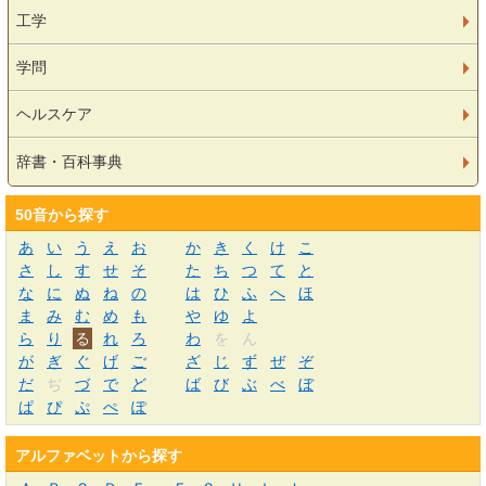
工学
学問
ヘルスケア
辞書・百科事典
50音から探す
あ
い
う
え
お
か
き
く
け
こ
さ
し
す
せ
そ
た
ち
つ
て
と
な
に
ぬ
ね
の
は
ひ
ふ
へ
ほ
ま
み
む
め
も
や
ゆ
よ
ら
り
る
れ
ろ
わ
を
ん
が
ぎ
ぐ
げ
ご
ざ
じ
ず
ぜ
ぞ
だ
ぢ
づ
で
ど
ば
び
ぶ
べ
ぼ
ぱ
ぴ
ぷ
ぺ
ぽ
アルファベットから探す