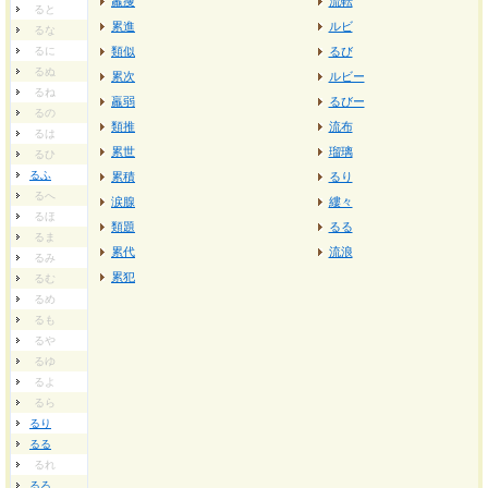
羸痩
流転
ると
累進
ルビ
るな
るに
類似
るび
るぬ
累次
ルビー
るね
羸弱
るびー
るの
類推
流布
るは
累世
瑠璃
るひ
るふ
累積
るり
るへ
涙腺
縷々
るほ
類題
るる
るま
累代
流浪
るみ
累犯
るむ
るめ
るも
るや
るゆ
るよ
るら
るり
るる
るれ
るろ