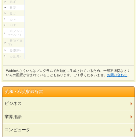
るぱ
るぴ
るぷ
るぺ
るぽ
る(アルフ
ァベット)
る(タイ文
字)
る(数字)
る(記号)
Weblioのさくいんはプログラムで自動的に生成されているため、一部不適切なさく
いんの配置が含まれていることもあります。ご了承くださいませ。
お問い合わせ
。
英和・和英収録辞書
ビジネス
業界用語
コンピュータ