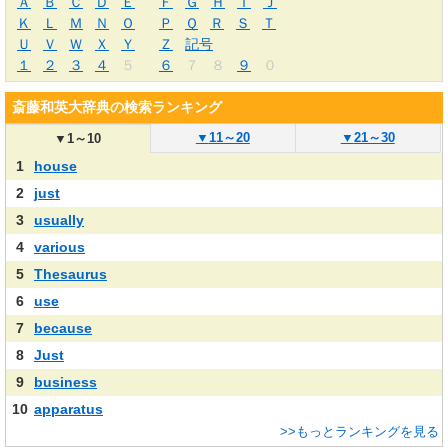
Ａ
Ｂ
Ｃ
Ｄ
Ｅ
Ｆ
Ｇ
Ｈ
Ｉ
Ｊ
Ｋ
Ｌ
Ｍ
Ｎ
Ｏ
Ｐ
Ｑ
Ｒ
Ｓ
Ｔ
Ｕ
Ｖ
Ｗ
Ｘ
Ｙ
Ｚ
記号
１
２
３
４
５
６
７
８
９
０
斎藤和英大辞典の検索ランキング
▼
11～20
▼
21～30
▼
1～10
1
house
2
just
3
usually
4
various
5
Thesaurus
6
use
7
because
8
Just
9
business
10
apparatus
>>もっとランキングを見る