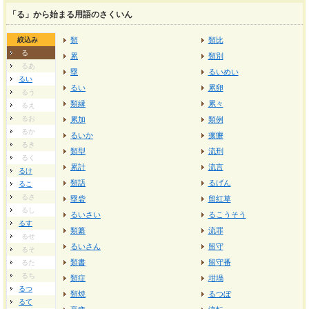
「る」から始まる用語のさくいん
絞込み
類
類比
る
累
類別
るあ
塁
るいめい
るい
るい
累卵
るう
類縁
累々
るえ
るお
累加
類例
るか
るいか
瘰癧
るき
類型
流刑
るく
累計
流言
るけ
類語
るげん
るこ
るさ
塁砦
留紅草
るし
るいさい
るこうそう
るす
類纂
流罪
るせ
るいさん
留守
るそ
類書
留守番
るた
るち
類症
坩堝
るつ
類焼
るつぼ
るて