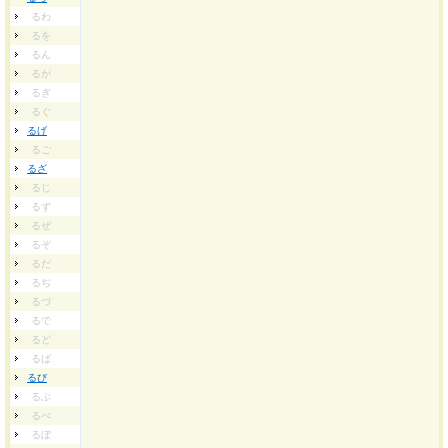
るわ
るを
るん
るが
るぎ
るぐ
るげ
るご
るざ
るじ
るず
るぜ
るぞ
るだ
るぢ
るづ
るで
るど
るば
るび
るぶ
るべ
るぼ