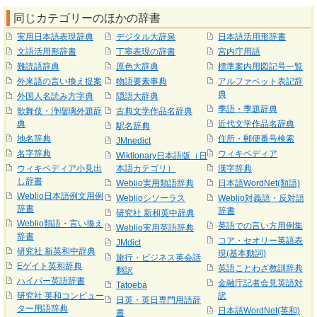
同じカテゴリーのほかの辞書
実用日本語表現辞典
デジタル大辞泉
日本語活用形辞書
文語活用形辞書
丁寧表現の辞書
宮内庁用語
難読語辞典
原色大辞典
標準案内用図記号一覧
外来語の言い換え提案
物語要素事典
アルファベット表記辞
典
外国人名読み方字典
隠語大辞典
季語・季題辞典
歌舞伎・浄瑠璃外題辞
古典文学作品名辞典
典
近代文学作品名辞典
駅名辞典
地名辞典
住所・郵便番号検索
JMnedict
名字辞典
ウィキペディア
Wiktionary日本語版（日
ウィキペディア小見出
本語カテゴリ）
漢字辞典
し辞書
Weblio実用類語辞典
日本語WordNet(類語)
Weblio日本語例文用例
Weblioシソーラス
Weblio対義語・反対語
辞書
辞書
研究社 新和英中辞典
Weblio類語・言い換え
英語での言い方用例集
Weblio実用英語辞典
辞書
コア・セオリー英語表
JMdict
研究社 新英和中辞典
現(基本動詞)
旅行・ビジネス英会話
Eゲイト英和辞典
英語ことわざ教訓辞典
翻訳
ハイパー英語辞書
金融庁記者会見英語対
Tatoeba
研究社 英和コンピュー
訳
日英・英日専門用語辞
ター用語辞典
日本語WordNet(英和)
書