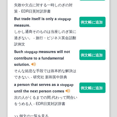
失敗や欠点に対する一時しのぎの対
策
- EDR日英対訳辞書
But trade itself is only a
stopgap
例文帳に追加
measure.
しかし通商そのものは当座しのぎ策に
過ぎない。
- 旅行・ビジネス英会話翻
訳例文
Such
measures will not
stopgap
例文帳に追加
contribute to a fundamental
solution.
そんな姑息な手段では抜本的な解決は
できない.
- 研究社 新和英中辞典
a person that serves as a
stopgap
例文帳に追加
until the next person comes
次の人がくるまでの間,代わって間合い
をうめる人
- EDR日英対訳辞書
>> 例文の一覧を見る