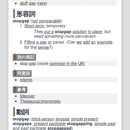
stuff
gap
(
rare
)
形容詞
stopgap
(
not
comparable
)
Short-term
; temporary.
They
put a
stopgap
solution
in place
, but
need something more permanent.
Filling
a gap
or
pause.
(Can
we
add
an
example
for this
sense
?)
別の表記
stop-gap
(
more
common
in the
UK
)
同意語
interim
参考
tideover
Thesaurus:impromptu
動詞
stopgap
(
third-person
singular
simple present
stopgaps
,
present participle
stopgapping
,
simple past
and
past participle
stopgapped
)