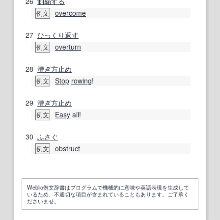
26
制覇する
overcome
例文
27
ひっくり返す
overturn
例文
28
漕ぎ
方
止め
Stop
rowing
!
例文
29
漕ぎ
方
止め
Easy
all!
例文
30
ふさぐ
obstruct
例文
Weblio例文辞書はプログラムで機械的に意味や英語表現を生成して
いるため、不適切な項目が含まれていることもあります。ご了承く
ださいませ。