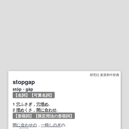
研究社 新英和中辞典
stopgap
stóp・gàp
【名詞】
【可算名詞】
1
穴
ふさぎ，
穴埋め
.
2
埋め
くさ，
間に合わせ
.
【形容詞】
【限定用法の形容詞】
間に合わせの
，
一時しのぎ
の.