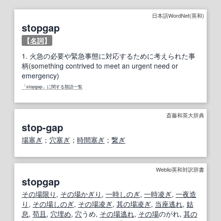
日本語WordNet(英和)
stopgap
【
名詞
】
1.
火急の必要や緊急事態に対応するために考えられた事
柄(something contrived to meet an urgent need or
emergency)
「stopgap」に関する類語一覧
斎藤和英大辞典
stop-gap
場塞ぎ
；
穴塞ぎ
；
時間塞ぎ
；
繋ぎ
Weblio英和対訳辞書
stopgap
その場限り
,
その場
かぎり
,
一時しのぎ
,
一時凌ぎ
,
一夜
造
り
,
その場しのぎ
,
その場凌ぎ
,
其の場凌ぎ
,
当座逃れ
,
姑
息
,
苟且
,
穴埋め
,
穴
うめ,
その場逃れ
,
その場
のがれ,
其の