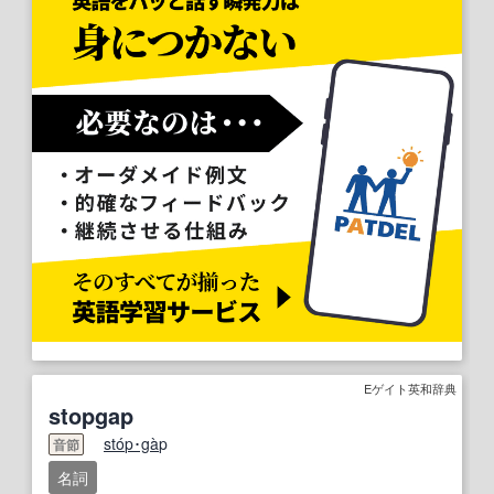
Eゲイト英和辞典
stopgap
sto
p･ga
̀p
音節
名詞