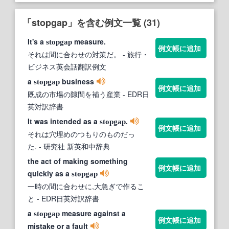
「stopgap」を含む例文一覧 (31)
It's a
measure.
stopgap
例文帳に追加
それは間に合わせの対策だ。
- 旅行・
ビジネス英会話翻訳例文
a
business
stopgap
例文帳に追加
既成の市場の隙間を補う産業
- EDR日
英対訳辞書
It was intended as a
.
stopgap
例文帳に追加
それは穴埋めのつもりのものだっ
た.
- 研究社 新英和中辞典
the act of making something
例文帳に追加
quickly as a
stopgap
一時の間に合わせに,大急ぎで作るこ
と
- EDR日英対訳辞書
a
measure against a
stopgap
例文帳に追加
mistake or a fault