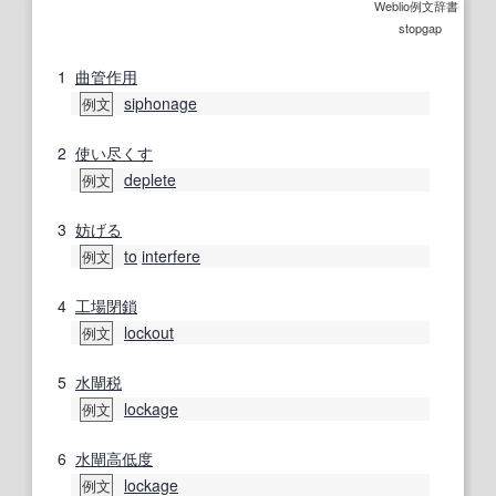
Weblio例文辞書
stopgap
1
曲管
作用
siphonage
例文
2
使い尽くす
deplete
例文
3
妨げる
to
interfere
例文
4
工場閉鎖
lockout
例文
5
水閘
税
lockage
例文
6
水閘
高低
度
lockage
例文