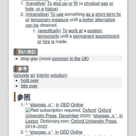
(
transitive
)
To
stop up
or
fill
(a
physical
gap
or
hole
,
or a
hiatus
).
(
intransitive
)
To
use
something
as a
short-term fix
or
temporary measure
until
a better
alternative
can be
obtained.
(
specifically
)
To
work at
a
position
temporarily
until a
permanent
appointment
or
hire
is
made.
別の表記
stop-gap
(
more
common
in the
UK
)
参考
(
provide
an
interim
solution
)
:
hold over
tide over
参照
^
“
stopgap,
n.
”,
in
OED
Online
,
Oxford
:
Oxford
University Press
,
December
2020
;
“
stopgap,
n.
”,
in
Lexico
, Dictionary.com;
Oxford University Press
,
2019–2022
.
^
“
stopgap,
v.
”,
in
OED
Online