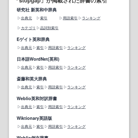
「stopgap」が掲載された辞書の索引
研究社 新英和中辞典
出典元
索引
用語索引
ランキング
カテゴリ
品詞別索引
Eゲイト英和辞典
出典元
索引
用語索引
ランキング
日本語WordNet(英和)
出典元
索引
用語索引
ランキング
斎藤和英大辞典
出典元
索引
用語索引
ランキング
Weblio英和対訳辞書
出典元
索引
用語索引
ランキング
Wiktionary英語版
出典元
索引
用語索引
ランキング
Weblio例文辞書