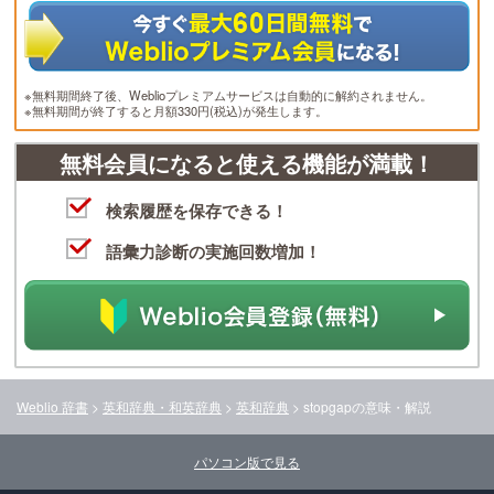
※無料期間終了後、Weblioプレミアムサービスは自動的に解約されません。
※無料期間が終了すると月額330円(税込)が発生します。
無料会員になると使える機能が満載！
検索履歴を保存できる！
語彙力診断の実施回数増加！
Weblio 辞書
>
英和辞典・和英辞典
>
英和辞典
>
stopgap
の意味・解説
パソコン版で見る