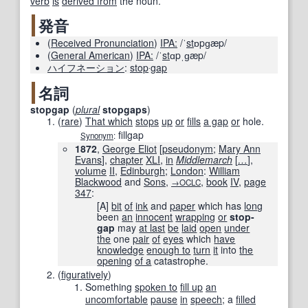
verb
is
derived from
the noun.
発音
(
Received Pronunciation
)
IPA:
/ˈ
st
ɒpɡæp/
(
General American
)
IPA:
/ˈ
st
ɑpˌɡæp/
ハイフネーション
:
stop
‧
gap
名詞
stopgap
(
plural
stopgaps
)
(
rare
)
That which
stops
up
or
fills
a gap
or
hole.
fillgap
Synonym
:
1872
,
George Eliot
[
pseudonym
;
Mary Ann
Evans
],
chapter
XLI
,
in
Middlemarch
[
…
]
,
volume
II
,
Edinburgh
;
London
:
William
Blackwood
and
Sons
,
,
book
IV
,
page
→OCLC
347
:
[A]
bit
of
ink
and
paper
which has
long
been
an
innocent
wrapping
or
stop-
gap
may
at last
be
laid
open
under
the
one
pair
of
eyes
which
have
knowledge
enough to
turn
it
into
the
opening
of a
catastrophe.
(
figuratively
)
Something
spoken to
fill up
an
uncomfortable
pause
in
speech
; a
filled