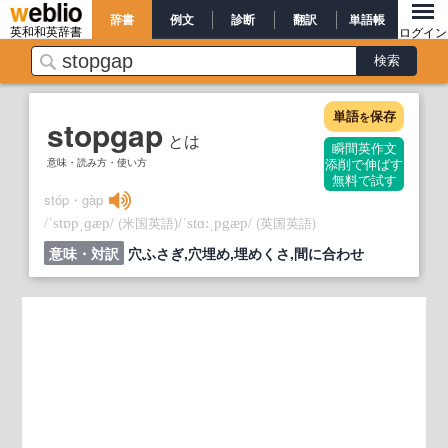
辞書
例文
診断
翻訳
単語帳
英和和英辞書
ログイン
単語
保存
を
stopgap
とは
瞬間英作文
意味・読み方・使い方
添削で伸ばす
無料で試す
stóp・gàp
/
/
(米国英語)
/
/
(英国英語)
ˈstɒpˌɡæp
ˈstɑ:ˌpgæp
意味・対訳
穴ふさぎ,穴埋め,埋めくさ,間に合わせ