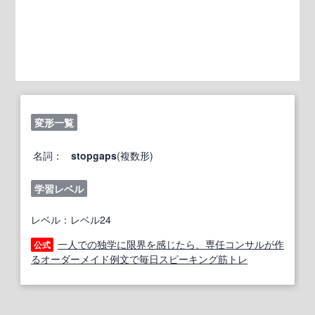
変形一覧
名詞：
stopgaps
(複数形)
学習レベル
レベル：レベル24
一人での独学に限界を感じたら、専任コンサルが作
公式
るオーダーメイド例文で毎日スピーキング筋トレ