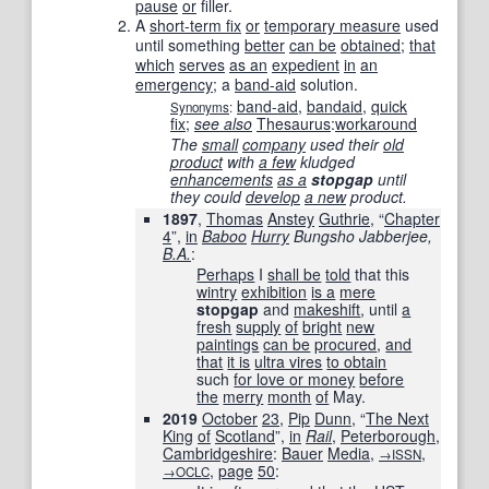
pause
or
filler.
A
short-term fix
or
temporary measure
used
until something
better
can be
obtained
;
that
which
serves
as an
expedient
in
an
emergency
; a
band-aid
solution.
band-aid
,
bandaid
,
quick
Synonyms
:
fix
;
see also
Thesaurus
:
workaround
The
small
company
used their
old
product
with
a few
kludged
enhancements
as a
stopgap
until
they could
develop
a new
product.
1897
,
Thomas
Anstey
Guthrie
, “
Chapter
4
”,
in
Baboo
Hurry
Bungsho Jabberjee,
B.A.
:
Perhaps
I
shall be
told
that this
wintry
exhibition
is a
mere
stopgap
and
makeshift
, until
a
fresh
supply
of
bright
new
paintings
can be
procured
,
and
that
it is
ultra vires
to obtain
such
for love or money
before
the
merry
month
of
May.
2019
October
23
,
Pip
Dunn
, “
The Next
King
of
Scotland
”,
in
Rail
,
Peterborough
,
Cambridgeshire
:
Bauer
Media
,
,
→ISSN
,
page
50
:
→OCLC