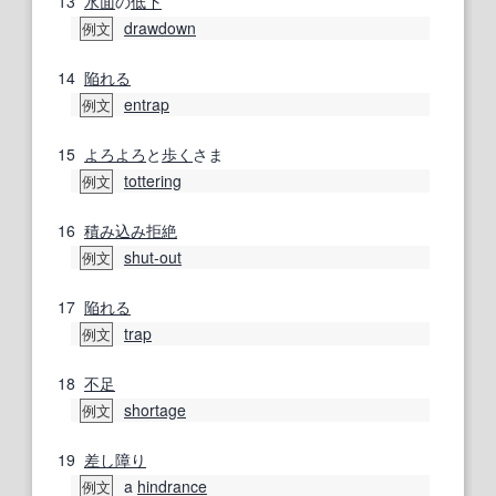
13
水面
の
低下
drawdown
例文
14
陥れる
entrap
例文
15
よろよろ
と
歩く
さま
tottering
例文
16
積み込み
拒絶
shut-out
例文
17
陥れる
trap
例文
18
不足
shortage
例文
19
差し障り
a
hindrance
例文