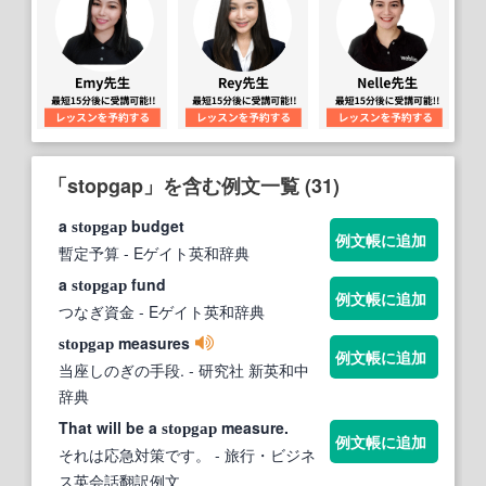
「stopgap」を含む例文一覧 (31)
a
budget
stopgap
例文帳に追加
暫定予算
- Eゲイト英和辞典
a
fund
stopgap
例文帳に追加
つなぎ資金
- Eゲイト英和辞典
measures
stopgap
例文帳に追加
当座しのぎの手段.
- 研究社 新英和中
辞典
That will be a
measure.
stopgap
例文帳に追加
それは応急対策です。
- 旅行・ビジネ
ス英会話翻訳例文