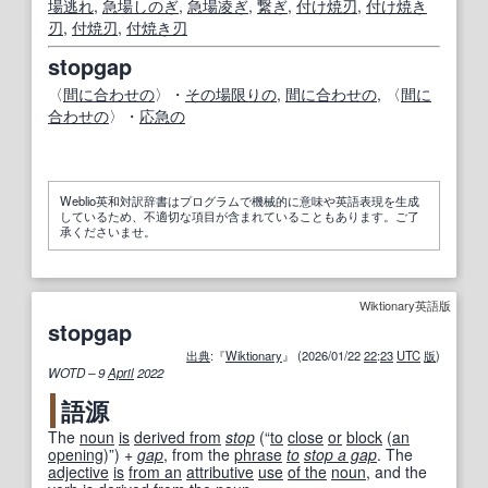
場逃れ
,
急場しのぎ
,
急場凌ぎ
,
繋ぎ
,
付け焼刃
,
付け焼き
刃
,
付
焼刃
,
付
焼き
刃
stopgap
〈
間に合わせの
〉・
その場限りの
,
間に合わせの
, 〈
間に
合わせの
〉・
応急の
Weblio英和対訳辞書はプログラムで機械的に意味や英語表現を生成
しているため、不適切な項目が含まれていることもあります。ご了
承くださいませ。
Wiktionary英語版
stopgap
出典
:『
Wiktionary
』 (2026/01/22
22
:
23
UTC
版
)
WOTD – 9
April
2022
語源
The
noun
is
derived from
stop
(
“
to
close
or
block
(
an
opening
)
”
)
+‎
gap
, from the
phrase
to
stop a gap
. The
adjective
is
from an
attributive
use
of the
noun
, and the