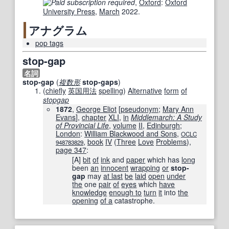
,
Oxford
:
Oxford
University Press
,
March
2022.
アナグラム
pop tags
stop-gap
名詞
stop-gap
(
複数形
stop-gaps
)
(
chiefly
英国
用法
spelling
)
Alternative
form
of
stopgap
1872
,
George Eliot
[
pseudonym
;
Mary Ann
Evans
],
chapter
XLI
,
in
Middlemarch: A Study
of Provincial Life
,
volume
II
,
Edinburgh
;
London
:
William Blackwood and Sons
,
OCLC
,
book
IV
(
Three
Love
Problems
),
948783829
page 347
:
[A]
bit
of
ink
and
paper
which has
long
been
an
innocent
wrapping
or
stop-
gap
may
at last
be
laid
open
under
the
one
pair
of
eyes
which
have
knowledge
enough to
turn
it
into
the
opening
of a
catastrophe.