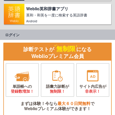
Weblio英和辞書アプリ
英和・和英を一度に検索する英語辞書
Android
ログイン
無制限
診断テストが
になる
Weblioプレミアム会員
単語帳への
語彙力診断が
サイト内広告が
登録数増加！
無制限！
非表示！
まずは体験！今なら
最大６０日間無料
で
Weblioプレミアム体験ができます！