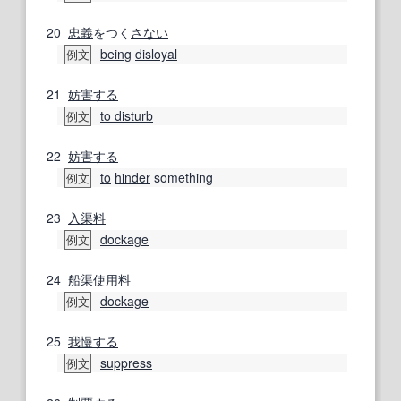
20
忠義
をつく
さない
being
disloyal
例文
21
妨害する
to disturb
例文
22
妨害する
to
hinder
something
例文
23
入渠
料
dockage
例文
24
船渠
使用料
dockage
例文
25
我慢する
suppress
例文