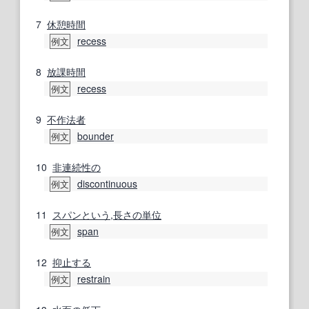
7
休憩時間
recess
例文
8
放課
時間
recess
例文
9
不作法
者
bounder
例文
10
非連続
性の
discontinuous
例文
11
スパン
という
,
長さの単位
span
例文
12
抑止する
restrain
例文