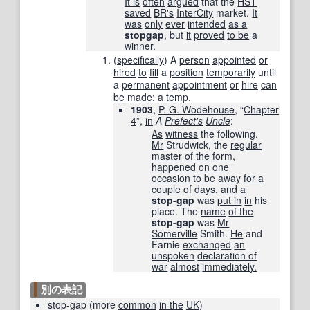
It is
often
argued
that the
HST
saved
BR
's
InterCity
market.
It
was
only
ever
intended
as a
stopgap
, but
it
proved
to be
a
winner.
(
specifically
)
A
person
appointed
or
hired
to
fill
a
position
temporarily
until
a
permanent
appointment
or
hire
can
be
made
; a
temp.
1903
,
P. G. Wodehouse
, “
Chapter
4
”,
in
A
Prefect
's
Uncle
:
As
witness
the following.
Mr
Strudwick, the
regular
master
of the
form
,
happened
on one
occasion
to be
away
for a
couple
of
days
,
and a
stop-gap
was
put in
in
his
place. The
name
of the
stop-gap
was
Mr
Somerville
Smith.
He
and
Farnie
exchanged
an
unspoken
declaration of
war
almost
immediately.
別の表記
stop-gap
(
more
common
in the
UK
)