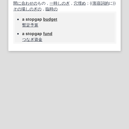
間に合わせの
もの，
一時しのぎ
，
穴埋め
；((
形容詞的
に))
その場しのぎの
，
臨時の
a stopgap
budget
暫定予算
a stopgap
fund
つなぎ
資金