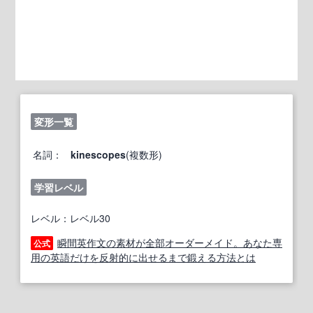
変形一覧
名詞：
kinescopes
(複数形)
学習レベル
レベル：レベル30
瞬間英作文の素材が全部オーダーメイド。あなた専
公式
用の英語だけを反射的に出せるまで鍛える方法とは