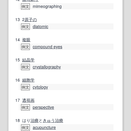
mimeographing
例文
13
2
原子の
diatomic
例文
14
複眼
compound eyes
例文
15
結晶学
crystallography
例文
16
細胞学
cytology
例文
17
透視画
perspective
例文
18
はり
治療
と
きゅう
治療
acupuncture
例文