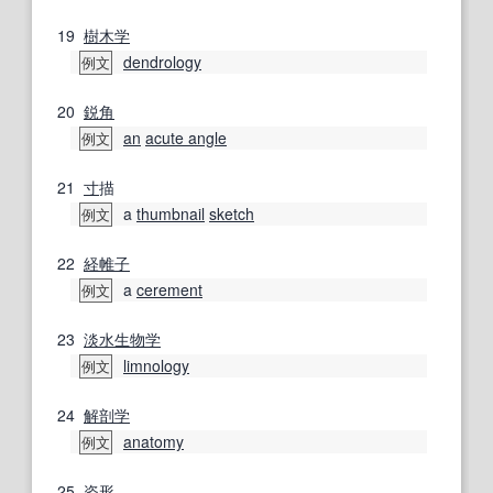
19
樹木学
dendrology
例文
20
鋭角
an
acute angle
例文
21
寸
描
a
thumbnail
sketch
例文
22
経帷子
a
cerement
例文
23
淡水生物学
limnology
例文
24
解剖学
anatomy
例文
25
姿形