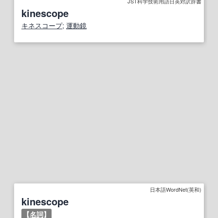
JST科学技術用語日英対訳辞書
kinescope
キネスコープ
;
運動
鏡
日本語WordNet(英和)
kinescope
【
名詞
】