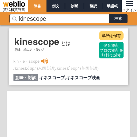
辞書
例文
診断
翻訳
単語帳
英和和英辞書
ログイン
単語
保存
を
kinescope
とは
発音添削
意味・読み方・使い方
プロの添削を
無料で試す
kin・e・scope
/
/
(米国英語)
/
/
(英国英語)
kínəskòʊp
kínəsk`əʊp
意味・対訳
キネスコープ,キネスコープ映画