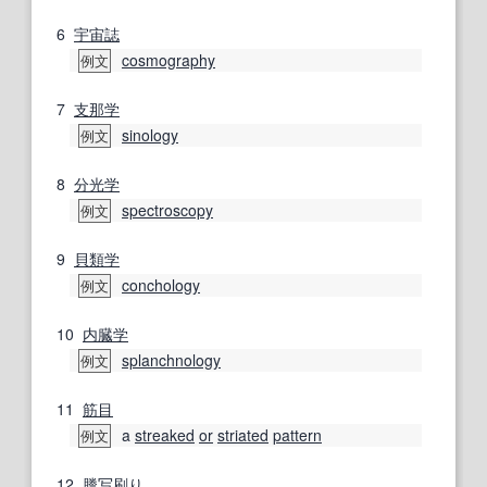
6
宇宙
誌
cosmography
例文
7
支那学
sinology
例文
8
分光学
spectroscopy
例文
9
貝類学
conchology
例文
10
内臓学
splanchnology
例文
11
筋目
a
streaked
or
striated
pattern
例文
12
謄写
刷り