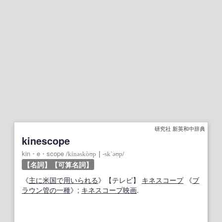
研究社 新英和中辞典
kinescope
kin・e・scope
/
kínəskòʊp
｜
‐sk`əʊp
/
【名詞】
【可算名詞】
《
主に
米国
で用いられる
》
【
テレビ
】
キネスコープ
《
ブ
ラウン管
の一種
》;
キネスコープ
映画
.