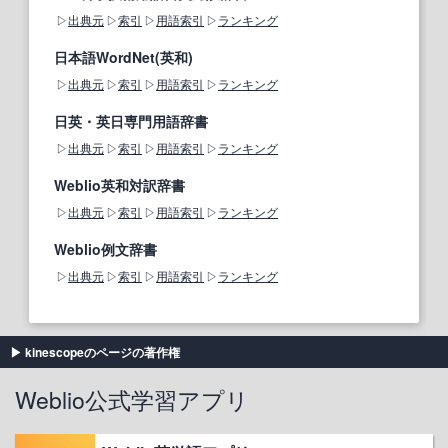
出典元
索引
用語索引
ランキング
日本語WordNet(英和)
出典元
索引
用語索引
ランキング
日英・英日専門用語辞書
出典元
索引
用語索引
ランキング
Weblio英和対訳辞書
出典元
索引
用語索引
ランキング
Weblio例文辞書
出典元
索引
用語索引
ランキング
kinescopeのページの著作権
Weblio公式学習アプリ