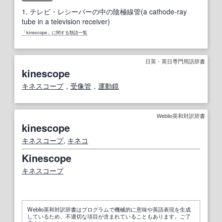
1.
テレビ・レシーバーの中の陰極線管(a cathode-ray
tube in a television receiver)
「kinescope」に関する類語一覧
日英・英日専門用語辞書
kinescope
キネスコープ
，
受像管
，
運動
鏡
Weblio英和対訳辞書
kinescope
キネスコープ
,
キネコ
Kinescope
キネスコープ
Weblio英和対訳辞書はプログラムで機械的に意味や英語表現を生成
しているため、不適切な項目が含まれていることもあります。ご了