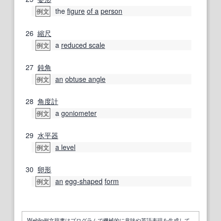
the
figure
of a
person
例文
26
縮尺
a
reduced scale
例文
27
鈍角
an
obtuse angle
例文
28
角度計
a
goniometer
例文
29
水平器
a level
例文
30
卵形
an
egg-shaped
form
例文
Weblio例文辞書はプログラムで機械的に意味や英語表現を生成して