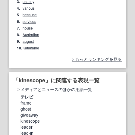
3.
usually
4.
various
5.
because
6.
services
7.
house
8.
Australian
9.
august
10.
Katakame
もっとランキングを見る
「kinescope」に関連する表現一覧
メディアとニュースのほかの用語一覧
テレビ
frame
ghost
giveaway
kinescope
leader
lead‐in