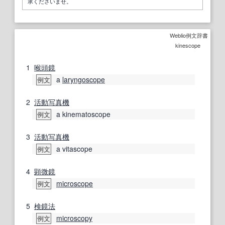
承くださいませ。
Weblio例文辞書
kinescope
1
喉頭鏡
a
laryngoscope
例文
2
活動写真
機
a kinematoscope
例文
3
活動写真
機
a vitascope
例文
4
顕微鏡
microscope
例文
5
検鏡
法
microscopy
例文