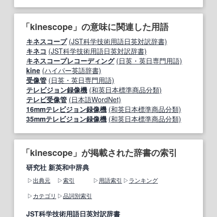
「kinescope」の意味に関連した用語
キネスコープ
(JST科学技術用語日英対訳辞書)
キネコ
(JST科学技術用語日英対訳辞書)
キネスコープレコーディング
(日英・英日専門用語)
kine
(ハイパー英語辞書)
受像管
(日英・英日専門用語)
テレビジョン録像機
(和英日本標準商品分類)
テレビ受像管
(日本語WordNet)
16mmテレビジョン録像機
(和英日本標準商品分類)
35mmテレビジョン録像機
(和英日本標準商品分類)
「kinescope」が掲載された辞書の索引
研究社 新英和中辞典
出典元
索引
用語索引
ランキング
カテゴリ
品詞別索引
JST科学技術用語日英対訳辞書