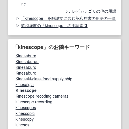
line
テレビカテゴリの他の用語
「kinescope」を解説文に含む英和辞書の用語の一覧
英和辞書の「kinescope」の用語索引
「kinescope」のお隣キーワード
Kinesaburo
Kinesaburou
Kinesaburô
Kinesaburō
Kinesaki-class food supply ship
kinesalgia
Kinescope
Kinescope recoding cameras
kinescope recording
kinescopes
kinescopic
kinescopy
kineses