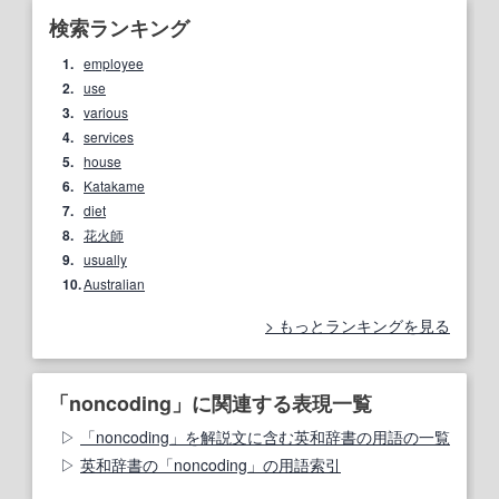
検索ランキング
1.
employee
2.
use
3.
various
4.
services
5.
house
6.
Katakame
7.
diet
8.
花火師
9.
usually
10.
Australian
もっとランキングを見る
「noncoding」に関連する表現一覧
「noncoding」を解説文に含む英和辞書の用語の一覧
英和辞書の「noncoding」の用語索引