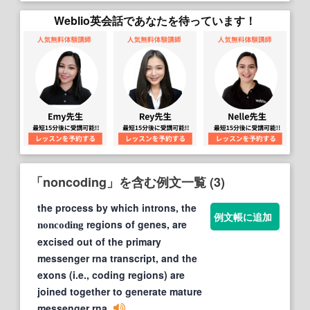
Weblio英会話であなたを待っています！
「noncoding」を含む例文一覧 (3)
the process by which introns, the
例文帳に追加
regions of genes, are
noncoding
excised out of the primary
messenger rna transcript, and the
exons (i.e., coding regions) are
joined together to generate mature
messenger rna.