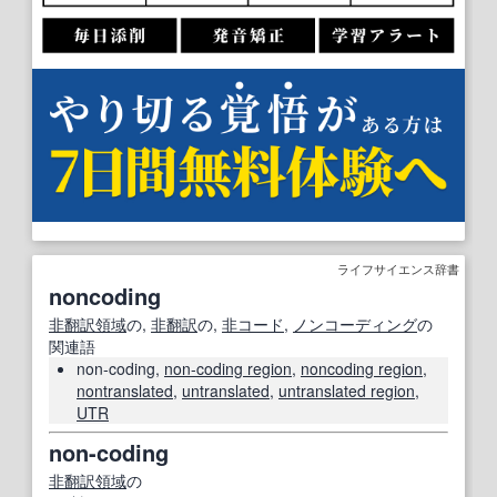
ライフサイエンス辞書
noncoding
非翻訳領域
の,
非翻訳
の,
非コード
,
ノンコーディング
の
関連語
non-coding,
non-coding region
,
noncoding region
,
nontranslated
,
untranslated
,
untranslated region
,
UTR
non-coding
非翻訳領域
の