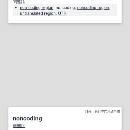
関連語
non-coding region
, noncoding,
noncoding region
,
untranslated region
,
UTR
日英・英日専門用語辞書
noncoding
非翻訳