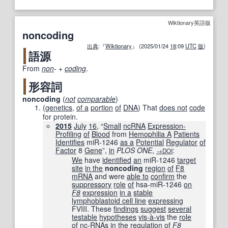
Wiktionary英語版
noncoding
出典
:『
Wiktionary
』 (2025/01/24
18
:09
UTC
版
)
語源
From
non
-
+‎
coding
.
形容詞
noncoding
(
not
comparable
)
(
genetics
,
of a
portion
of
DNA
)
That
does not
code
for protein.
2015
July
16
, “
Small
ncRNA
Expression-
Profiling
of
Blood
from
Hemophilia A
Patients
Identifies
miR-1246
as a
Potential
Regulator
of
Factor
8
Gene
”,
in
PLOS ONE
‎,
:
→DOI
We
have
identified
an
miR-1246
target
site
in the
noncoding
region
of
F8
mRNA
and were
able to
confirm
the
suppressory
role
of
hsa-miR-1246
on
F8
expression
in a
stable
lymphoblastoid cell line
expressing
FVIII. These
findings
suggest
several
testable
hypotheses
vis-à-vis
the
role
of
nc-RNAs
in the
regulation
of
F8