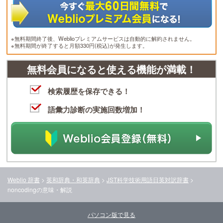
※無料期間終了後、Weblioプレミアムサービスは自動的に解約されません。
※無料期間が終了すると月額330円(税込)が発生します。
無料会員になると使える機能が満載！
検索履歴を保存できる！
語彙力診断の実施回数増加！
Weblio 辞書
>
英和辞典・和英辞典
>
JST科学技術用語日英対訳辞書
>
noncoding
の意味・解説
パソコン版で見る