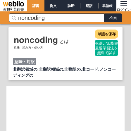
辞書
例文
診断
翻訳
単語帳
英和和英辞書
ログイン
単語
保存
を
noncoding
とは
英語LINE指導
意味・読み方・使い方
最適学習法を
無料で試す
意味・対訳
非翻訳領域の,非翻訳領域の,非翻訳の,非コード,ノンコー
ディングの