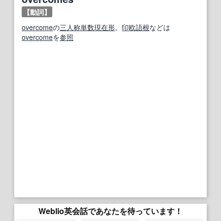
【動詞】
overcome
の
三人称単数
現在形
。
印欧語
根
などは
overcome
を
参照
Weblio英会話であなたを待っています！