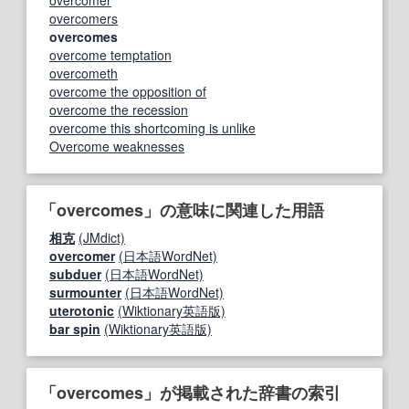
overcomers
overcomes
overcome temptation
overcometh
overcome the opposition of
overcome the recession
overcome this shortcoming is unlike
Overcome weaknesses
「overcomes」の意味に関連した用語
相克
(JMdict)
overcomer
(日本語WordNet)
subduer
(日本語WordNet)
surmounter
(日本語WordNet)
uterotonic
(Wiktionary英語版)
bar spin
(Wiktionary英語版)
「overcomes」が掲載された辞書の索引