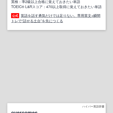
英検：準2級以上合格に覚えておきたい単語
TOEIC® L&Rスコア：470以上取得に覚えておきたい単語
英語を話す勇気だけでは足りない。専用英文×瞬間
公式
トレで“話せる土台”を先につくる
ハイパー英語辞書
overcomes