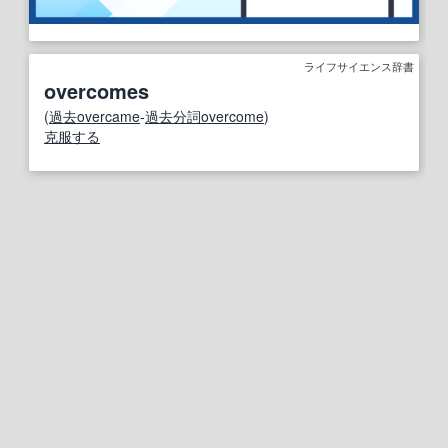
ライフサイエンス辞書
overcomes
(
過去
overcame
-
過去分詞
overcome
)
克服する