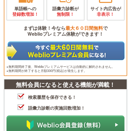
単語帳への
語彙力診断が
サイト内広告が
登録数増加！
無制限！
非表示！
まずは体験！今なら
最大６０日間無料
で
Weblioプレミアム体験ができます！
※無料期間終了後、Weblioプレミアムサービスは自動的に解約されません。
※無料期間が終了すると月額330円(税込)が発生します。
無料会員になると使える機能が満載！
検索履歴を保存できる！
語彙力診断の実施回数増加！