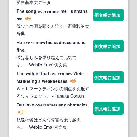
英中基本文データ
The song
me―unmans
overcomes
例文帳に追加
me.
僕はこの唄を聞くと泣く
- 斎藤和英大
辞典
He
his sadness and is
overcomes
例文帳に追加
fine.
彼は悲しみを乗り越えて元気で
す。
- Weblio Email例文集
The widget that
Web-
overcomes
例文帳に追加
Marketing's weaknesses.
Ｗｅｂマーケティングの弱点を克服す
るウィジェット。
- Tanaka Corpus
Our love
any obstacles.
overcomes
例文帳に追加
私達の愛はどんな障害も乗り越え
る。
- Weblio Email例文集