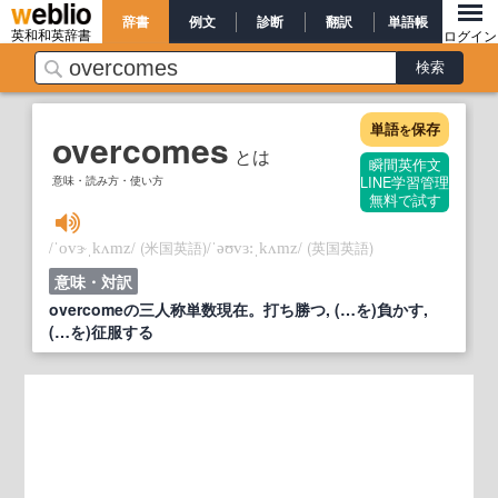
辞書
例文
診断
翻訳
単語帳
英和和英辞書
ログイン
単語
保存
を
overcomes
とは
瞬間英作文
意味・読み方・使い方
LINE学習管理
無料で試す
/
/
(米国英語)
/
/
(英国英語)
ˈovɝˌkʌmz
ˈəʊvɜ:ˌkʌmz
意味・対訳
overcomeの三人称単数現在。打ち勝つ, (…を)負かす,
(…を)征服する