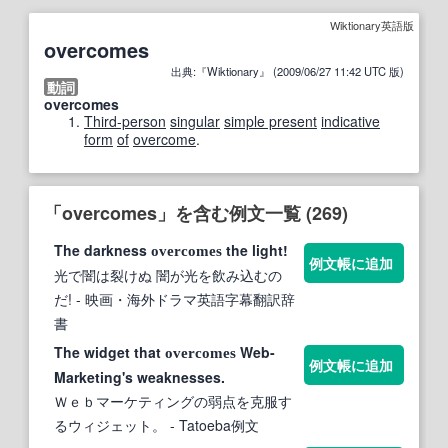
Wiktionary英語版
overcomes
出典:『Wiktionary』 (2009/06/27 11:42 UTC 版)
動詞
overcomes
Third-person
singular
simple present
indicative
form
of
overcome
.
「overcomes」を含む例文一覧 (269)
The darkness
the light!
overcomes
例文帳に追加
光で闇は裂けぬ 闇が光を飲み込むの
だ!
- 映画・海外ドラマ英語字幕翻訳辞
書
The widget that
Web-
overcomes
例文帳に追加
Marketing's weaknesses.
Ｗｅｂマーケティングの弱点を克服す
るウィジェット。
- Tatoeba例文