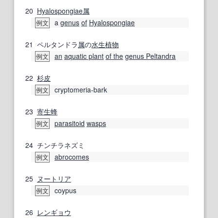
20
Hyalospongiae
属
a
genus
of
Hyalospongiae
例文
21
ペルタンドラ
属
の
水生植物
an
aquatic plant
of the
genus Peltandra
例文
22
杉皮
cryptomeria-bark
例文
23
寄生蜂
parasitoid
wasps
例文
24
チンチラネズミ
abrocomes
例文
25
ヌートリア
coypus
例文
26
レンギョウ