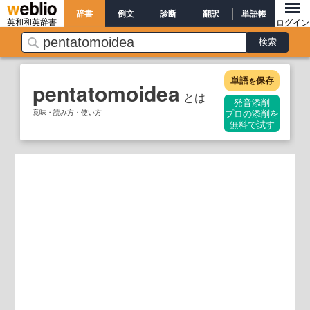
辞書
例文
診断
翻訳
単語帳
英和和英辞書
ログイン
単語
保存
を
pentatomoidea
とは
発音添削
意味・読み方・使い方
プロの添削を
無料で試す