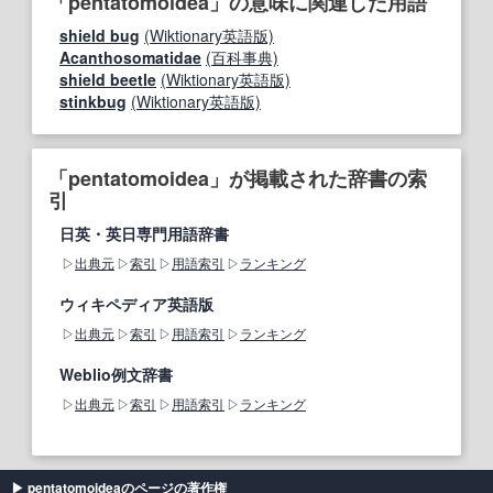
「pentatomoidea」の意味に関連した用語
shield bug
(Wiktionary英語版)
Acanthosomatidae
(百科事典)
shield beetle
(Wiktionary英語版)
stinkbug
(Wiktionary英語版)
「pentatomoidea」が掲載された辞書の索
引
日英・英日専門用語辞書
出典元
索引
用語索引
ランキング
ウィキペディア英語版
出典元
索引
用語索引
ランキング
Weblio例文辞書
出典元
索引
用語索引
ランキング
pentatomoideaのページの著作権