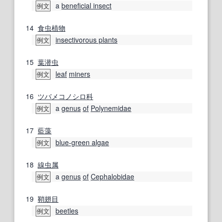
a
beneficial insect
例文
14
食虫植物
insectivorous plants
例文
15
葉
潜
虫
leaf
miners
例文
16
ツバメコノシロ科
a
genus
of
Polynemidae
例文
17
藍藻
blue-green algae
例文
18
線虫属
a
genus
of
Cephalobidae
例文
19
鞘翅目
beetles
例文