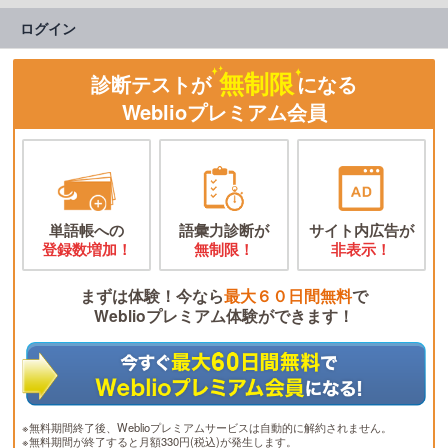
ログイン
無制限
診断テストが
になる
Weblioプレミアム会員
単語帳への
語彙力診断が
サイト内広告が
登録数増加！
無制限！
非表示！
まずは体験！今なら
最大６０日間無料
で
Weblioプレミアム体験ができます！
※無料期間終了後、Weblioプレミアムサービスは自動的に解約されません。
※無料期間が終了すると月額330円(税込)が発生します。