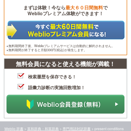
まずは体験！今なら
最大６０日間無料
で
Weblioプレミアム体験ができます！
※無料期間終了後、Weblioプレミアムサービスは自動的に解約されません。
※無料期間が終了すると月額330円(税込)が発生します。
無料会員になると使える機能が満載！
検索履歴を保存できる！
語彙力診断の実施回数増加！
Weblio 辞書
>
英和辞典・和英辞典
>
専門用語対訳辞書
>
present conditions