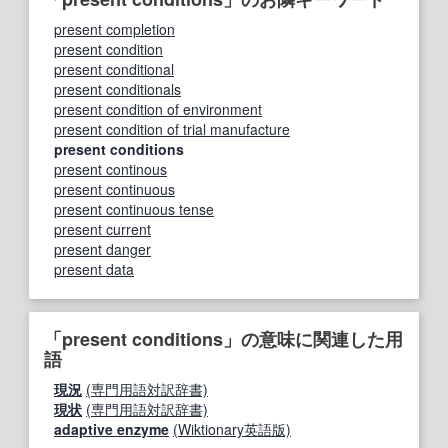
present completion
present condition
present conditional
present conditionals
present condition of environment
present condition of trial manufacture
present conditions
present continous
present continuous
present continuous tense
present current
present danger
present data
「present conditions」の意味に関連した用
語
現況
(専門用語対訳辞書)
現状
(専門用語対訳辞書)
adaptive enzyme
(Wiktionary英語版)