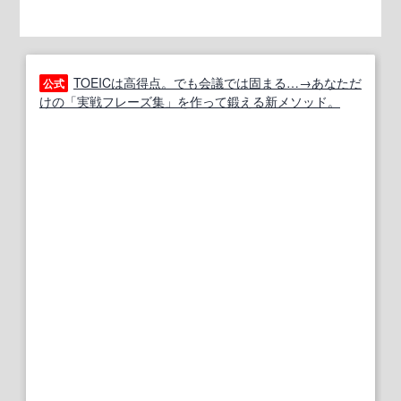
TOEICは高得点。でも会議では固まる…→あなただ
公式
けの「実戦フレーズ集」を作って鍛える新メソッド。