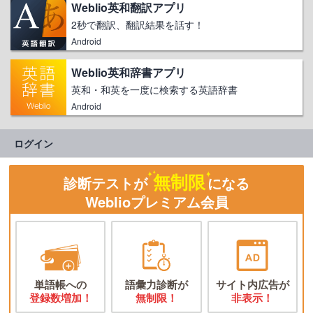
Weblio英和翻訳アプリ
2秒で翻訳、翻訳結果を話す！
Android
Weblio英和辞書アプリ
英和・和英を一度に検索する英語辞書
Android
ログイン
無制限
診断テストが
になる
Weblioプレミアム会員
単語帳への
語彙力診断が
サイト内広告が
登録数増加！
無制限！
非表示！