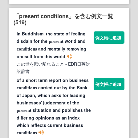
「present conditions」を含む例文一覧
(519)
in Buddhism, the state of feeling
例文帳に追加
disdain for the
world and
present
and mentally removing
conditions
oneself from this world
この世を厭い離れること
- EDR日英対
訳辞書
of a short term report on business
例文帳に追加
carried out by the Bank
conditions
of Japan, which asks for leading
businesses' judgement of the
situation and publishes the
present
differing opinions as an index
which reflects current business
conditions