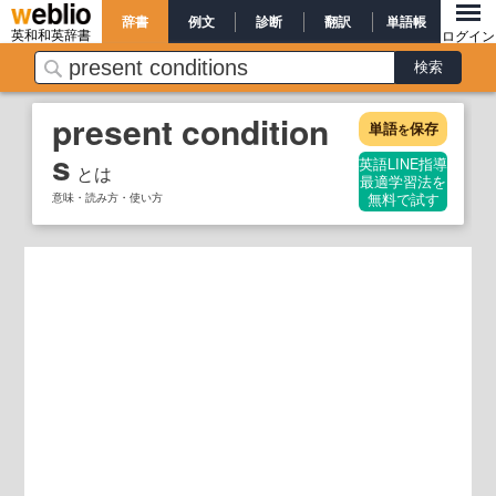
辞書
例文
診断
翻訳
単語帳
英和和英辞書
ログイン
present condition
単語
保存
を
s
英語LINE指導
とは
最適学習法を
意味・読み方・使い方
無料で試す