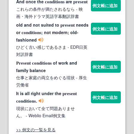
And once the
are
conditions
present
例文帳に追加
これらの条件が満たされるなら
- 映
画・海外ドラマ英語字幕翻訳辞書
old and not suited to
needs
present
例文帳に追加
or
; not modern; old-
conditions
fashioned
ひどく古い感じであるさま
- EDR日英
対訳辞書
of work and
Present
conditions
例文帳に追加
family balance
仕事と家庭の両立をめぐる現状
- 厚生
労働省
It is all right under the
present
例文帳に追加
.
conditions
現状において全て問題ありませ
ん。
- Weblio Email例文集
>> 例文の一覧を見る