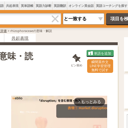
類語
共起表現
英単語帳
英語力診断
英語翻訳
オンライン英会話
英語コーチングを探す
訳辞書
>
rhizophoraceaeの意味・解説
共起表現
は 意味・読
単語を追加
瞬間英作文
ピン留め
LINE学習管理
無料で試す
もっとみる
arrow_forward_ios