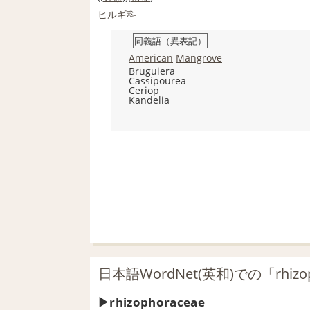
ヒルギ科
同義語（異表記）
American
Mangrove
Bruguiera
Cassipourea
Ceriop
Kandelia
日本語WordNet(英和)での「rhizo
rhizophoraceae