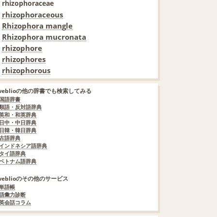
rhizophoraceae
rhizophoraceous
Rhizophora mangle
Rhizophora mucronata
rhizophore
rhizophores
rhizophorous
weblioの他の辞書でも検索してみる
国語辞書
類語・反対語辞典
英和・和英辞典
日中・中日辞典
日韓・韓日辞典
古語辞典
インドネシア語辞典
タイ語辞典
ベトナム語辞典
weblioのその他のサービス
単語帳
語彙力診断
英会話コラム