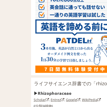
ライフサイエンス辞書での「rhizop
Rhizophoraceae
Scholar
,
Entrez
,
Google
,
WikiPedia
((
分類
))(
植物
)