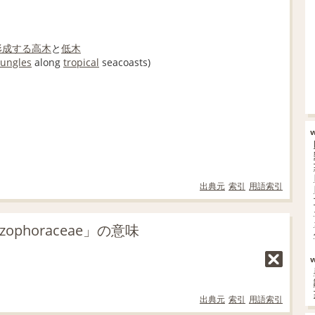
形成する
高木
と
低木
jungles
along
tropical
seacoasts)
出典元
索引
用語索引
phoraceae」の意味
出典元
索引
用語索引