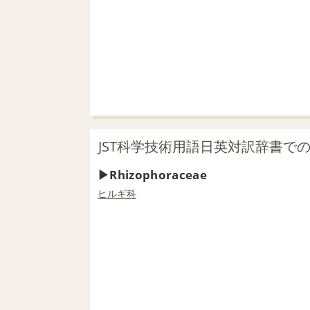
JST科学技術用語日英対訳辞書での「r
Rhizophoraceae
ヒルギ科