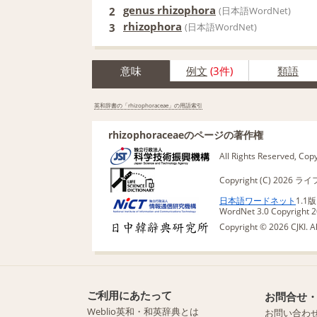
genus rhizophora
2
(日本語WordNet)
rhizophora
3
(日本語WordNet)
意味
例文
(3件)
類語
英和辞書の「rhizophoraceae」の用語索引
rhizophoraceaeのページの著作権
All Rights Reserved, Co
Copyright (C) 20
日本語ワードネット
1.1
WordNet 3.0 Copyright 20
Copyright © 2026 CJKI. A
ご利用にあたって
お問合せ
Weblio英和・和英辞典とは
お問い合わ