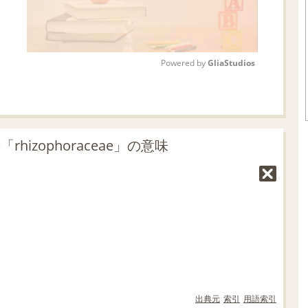
Powered by 
GliaStudios
M
u
t
hizophoraceae」の意味
e
出典元
索引
用語索引