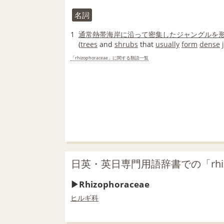
名詞
1
通常
熱帯
海岸
に沿って
密集した
ジャングル
を
(
trees
and
shrubs
that
usually
form
dense
「rhizophoraceae」に関する類語一覧
日英・英日専門用語辞書での「rhizo
Rhizophoraceae
ヒルギ科