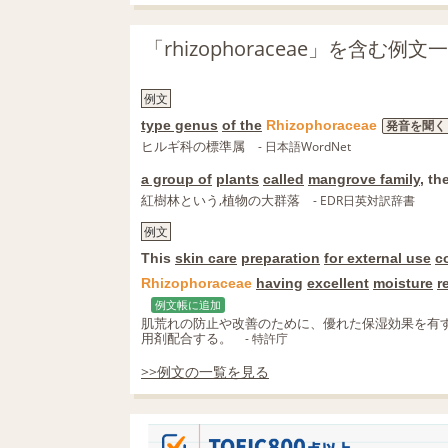
「rhizophoraceae」を含む例文
例文
type genus
of the
Rhizophoraceae
発音を聞く
ヒルギ科の標準属
- 日本語WordNet
a group of
plants
called
mangrove family
, th
紅樹林という,植物の大群落
- EDR日英対訳辞書
例文
This
skin care
preparation
for external use
c
Rhizophoraceae
having
excellent
moisture
r
例文帳に追加
肌荒れの防止や改善のために、優れた保湿効果を有
用剤配合する。
- 特許庁
>>例文の一覧を見る