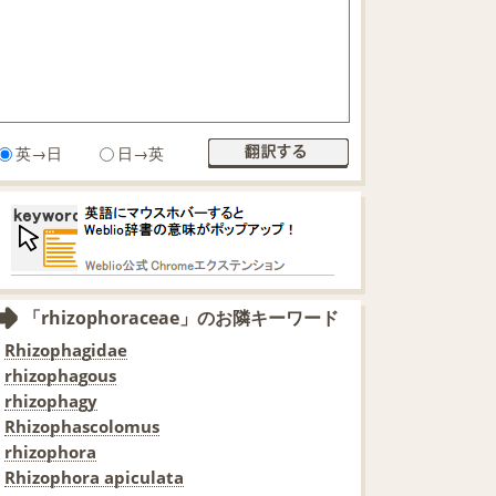
英→日
日→英
「rhizophoraceae」のお隣キーワード
Rhizophagidae
rhizophagous
rhizophagy
Rhizophascolomus
rhizophora
Rhizophora apiculata