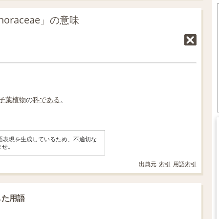
horaceae」の意味
子葉植物
の
科
である
。
英語表現を生成しているため、不適切な
ませ。
出典元
索引
用語索引
連した用語