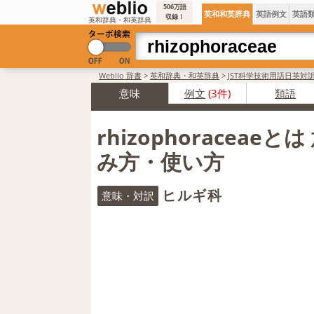
506万語
英和和英辞典
英語例文
英語
収録！
英和辞典・和英辞典
Weblio 辞書
>
英和辞典・和英辞典
>
JST科学技術用語日英対
意味
例文
(3件)
類語
rhizophoraceaeと
み方・使い方
ヒルギ科
意味・対訳