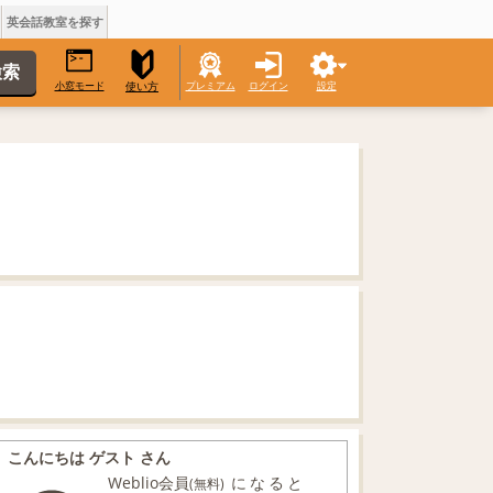
英会話教室を探す
小窓モード
プレミアム
ログイン
設定
使い方
こんにちは ゲスト さん
Weblio会員
になると
(無料)