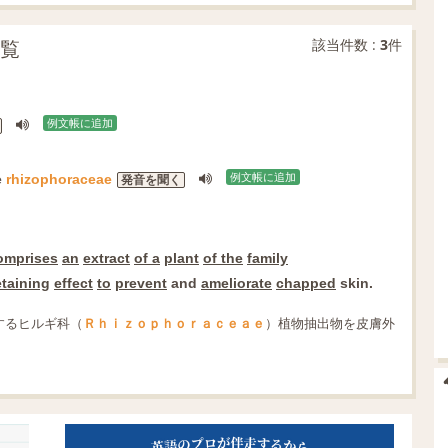
一覧
該当件数 :
3
件
例文帳に追加
e
rhizophoraceae
例文帳に追加
発音を聞く
omprises
an
extract
of a
plant
of the
family
etaining
effect
to
prevent
and
ameliorate
chapped
skin.
するヒルギ科（
Ｒｈｉｚｏｐｈｏｒａｃｅａｅ
）植物抽出物を皮膚外