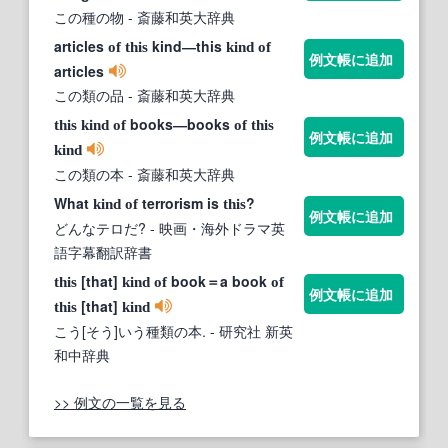
この種の物
- 斎藤和英大辞典
articles
kind―this
of
this
kind
of
例文帳に追加
articles
この類の品
- 斎藤和英大辞典
books―books
this
kind
of
of
this
例文帳に追加
kind
この類の本
- 斎藤和英大辞典
What
terrorism is
?
kind
of
this
例文帳に追加
どんなテロだ?
- 映画・海外ドラマ英
語字幕翻訳辞書
[that]
book＝a book
this
kind
of
of
例文帳に追加
[that]
this
kind
こう[そう]いう種類の本.
- 研究社 新英
和中辞典
>> 例文の一覧を見る