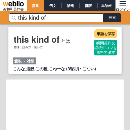
辞書
例文
診断
翻訳
単語帳
英和和英辞書
ログイン
単語
保存
を
this kind of
とは
瞬間英作文
意味・読み方・使い方
継続のコツを
無料で試す
意味・対訳
こんな,這般,この種,こねーな (関西弁: こない)