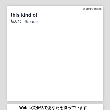
斎藤和英大辞典
this kind of
斯んな
；
斯う云う
Weblio英会話であなたを待っています！