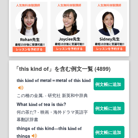
「this kind of」を含む例文一覧 (4899)
metal＝metal
this
kind
of
of
this
kind
例文帳に追加
この種の金属.
- 研究社 新英和中辞典
What
tea is
?
kind
of
this
例文帳に追加
何の茶だ?
- 映画・海外ドラマ英語字
幕翻訳辞書
things
kind―this
of
this
kind
of
例文帳に追加
things