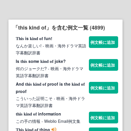
「this kind of」を含む例文一覧 (4899)
is
fun!
This
kind
of
例文帳に追加
なんか楽しい!
- 映画・海外ドラマ英語
字幕翻訳辞書
Is
some
joke?
this
kind
of
例文帳に追加
何のジョークだ?
- 映画・海外ドラマ
英語字幕翻訳辞書
And
proof is the
this
kind
of
kind
of
例文帳に追加
proof
こういった証明こそ
- 映画・海外ドラ
マ英語字幕翻訳辞書
information
this
kind
of
例文帳に追加
この手の情報
- Weblio Email例文集
thing
This
kind
of