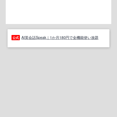
AI英会話Speak｜1か月180円で全機能使い放題
公式