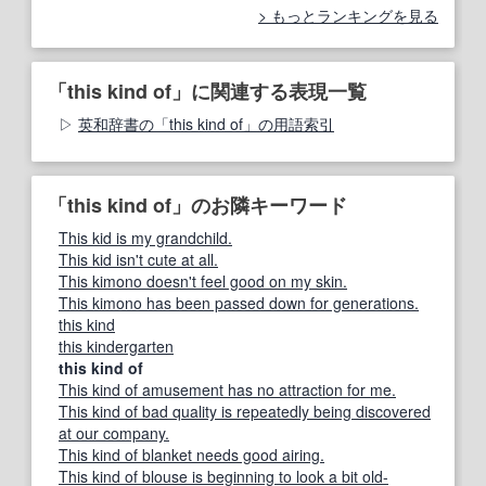
もっとランキングを見る
「this kind of」に関連する表現一覧
英和辞書の「this kind of」の用語索引
「this kind of」のお隣キーワード
This kid is my grandchild.
This kid isn't cute at all.
This kimono doesn't feel good on my skin.
This kimono has been passed down for generations.
this kind
this kindergarten
this kind of
This kind of amusement has no attraction for me.
This kind of bad quality is repeatedly being discovered
at our company.
This kind of blanket needs good airing.
This kind of blouse is beginning to look a bit old-