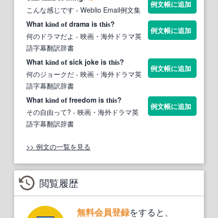
例文帳に追加
こんな感じです
- Weblio Email例文集
What
drama is
?
kind
of
this
例文帳に追加
何のドラマだよ
- 映画・海外ドラマ英
語字幕翻訳辞書
What
sick joke is
?
kind
of
this
例文帳に追加
何のジョークだ
- 映画・海外ドラマ英
語字幕翻訳辞書
What
freedom is
?
kind
of
this
例文帳に追加
その自由って?
- 映画・海外ドラマ英
語字幕翻訳辞書
>> 例文の一覧を見る
閲覧履歴
をすると、
無料会員登録