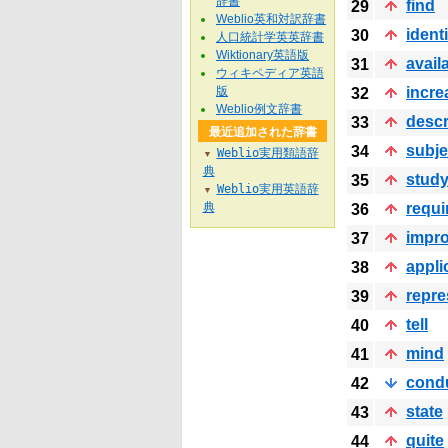
辞書
find
29
Weblio英和対訳辞書
identi
30
人口統計学英英辞書
Wiktionary英語版
avail
31
ウィキペディア英語
版
incre
32
Weblio例文辞書
descr
33
最近追加された辞書
subje
34
Weblio実用類語辞
▼
典
stud
35
Weblio実用英語辞
▼
典
requi
36
impr
37
appli
38
repre
39
tell
40
mind
41
cond
42
state
43
quite
44