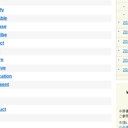
fy
able
2
ase
2
ibe
2
ct
2
y
re
2
ove
2
cation
sent
uct
※辞
ご参
※頂
の必