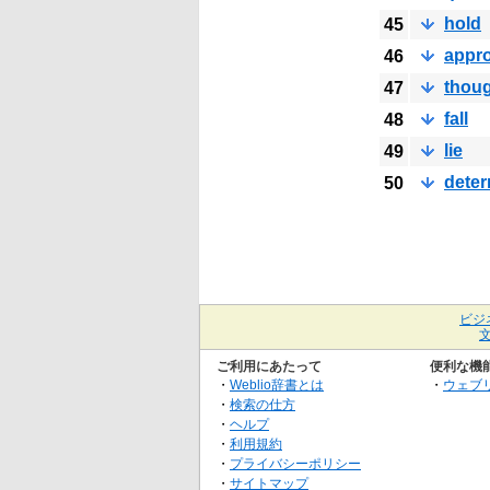
hold
45
appro
46
thou
47
fall
48
lie
49
dete
50
ビジ
ご利用にあたって
便利な機
・
Weblio辞書とは
・
ウェブ
・
検索の仕方
・
ヘルプ
・
利用規約
・
プライバシーポリシー
・
サイトマップ