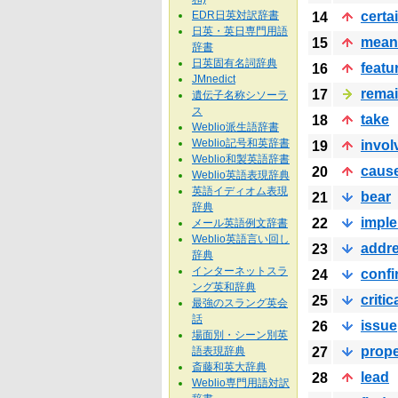
EDR日英対訳辞書
certa
14
日英・英日専門用語
mean
15
辞書
日英固有名詞辞典
featu
16
JMnedict
rema
17
遺伝子名称シソーラ
ス
take
18
Weblio派生語辞書
Weblio記号和英辞書
invol
19
Weblio和製英語辞書
caus
20
Weblio英語表現辞典
英語イディオム表現
bear
21
辞典
impl
22
メール英語例文辞書
Weblio英語言い回し
addr
23
辞典
インターネットスラ
confi
24
ング英和辞典
critic
25
最強のスラング英会
話
issue
26
場面別・シーン別英
prope
語表現辞典
27
斎藤和英大辞典
lead
28
Weblio専門用語対訳