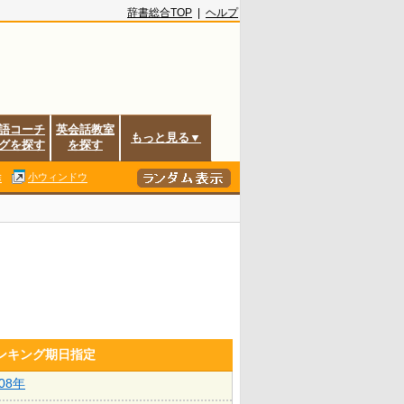
辞書総合TOP
|
ヘルプ
語コーチ
英会話教室
もっと見る▼
グを探す
を探す
除
小ウィンドウ
ランキング期日指定
008年