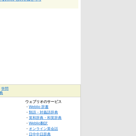
｜
学問
典
ウェブリオのサービス
・
Weblio 辞書
・
類語・対義語辞典
・
英和辞典・和英辞典
・
Weblio翻訳
・
オンライン英会話
・
日中中日辞典