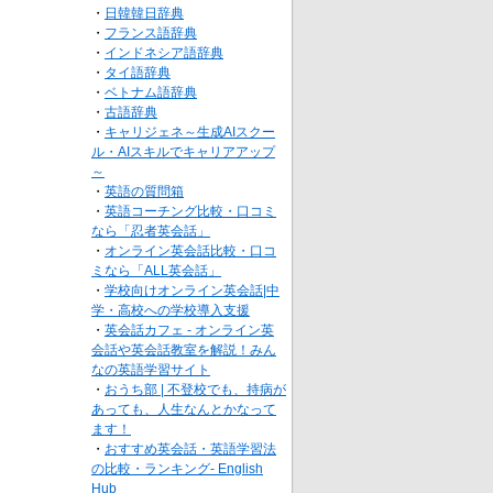
・
日韓韓日辞典
・
フランス語辞典
・
インドネシア語辞典
・
タイ語辞典
・
ベトナム語辞典
・
古語辞典
・
キャリジェネ～生成AIスクー
ル・AIスキルでキャリアアップ
～
・
英語の質問箱
・
英語コーチング比較・口コミ
なら「忍者英会話」
・
オンライン英会話比較・口コ
ミなら「ALL英会話」
・
学校向けオンライン英会話|中
学・高校への学校導入支援
・
英会話カフェ - オンライン英
会話や英会話教室を解説！みん
なの英語学習サイト
・
おうち部 | 不登校でも、持病が
あっても、人生なんとかなって
ます！
・
おすすめ英会話・英語学習法
の比較・ランキング- English
Hub