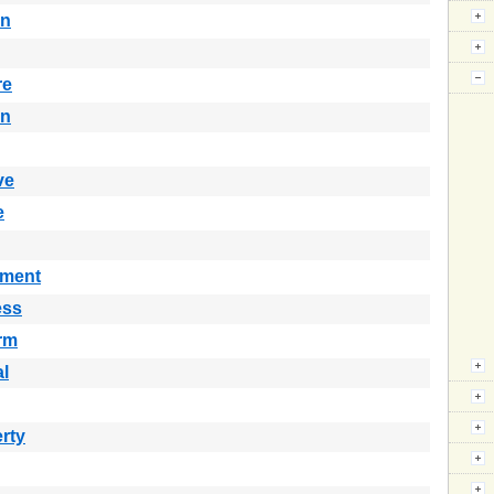
in
re
in
ve
e
ement
ess
rm
al
rty