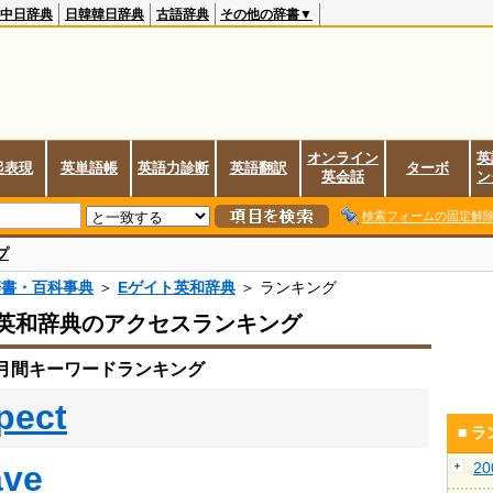
中日辞典
日韓韓日辞典
古語辞典
その他の辞書▼
オンライン
英
起表現
英単語帳
英語力診断
英語翻訳
ターボ
英会話
ン
検索フォームの固定解
プ
辞書・百科事典
＞
Eゲイト英和辞典
＞ ランキング
英和辞典のアクセスランキング
の月間キーワードランキング
pect
■ 
ave
2