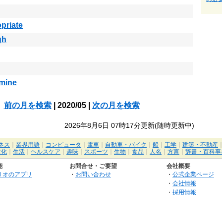
priate
gh
rmine
前の月を検索
| 2020/05 |
次の月を検索
2026年8月6日 07時17分更新(随時更新中)
ネス
｜
業界用語
｜
コンピュータ
｜
電車
｜
自動車・バイク
｜
船
｜
工学
｜
建築・不動産
文化
｜
生活
｜
ヘルスケア
｜
趣味
｜
スポーツ
｜
生物
｜
食品
｜
人名
｜
方言
｜
辞書・百科事
能
お問合せ・ご要望
会社概要
リオのアプリ
・
お問い合わせ
・
公式企業ページ
・
会社情報
・
採用情報