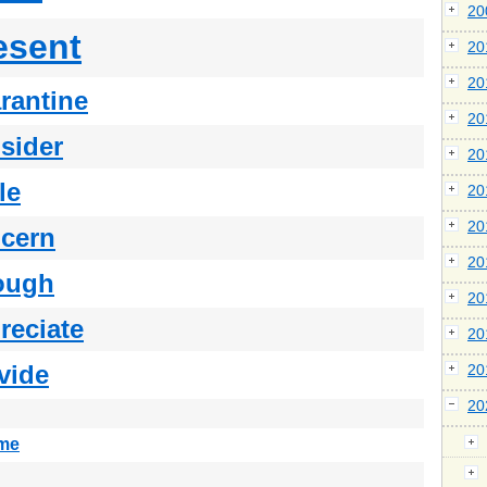
2
esent
2
2
rantine
2
sider
2
le
2
2
cern
2
ough
2
reciate
2
vide
2
2
me