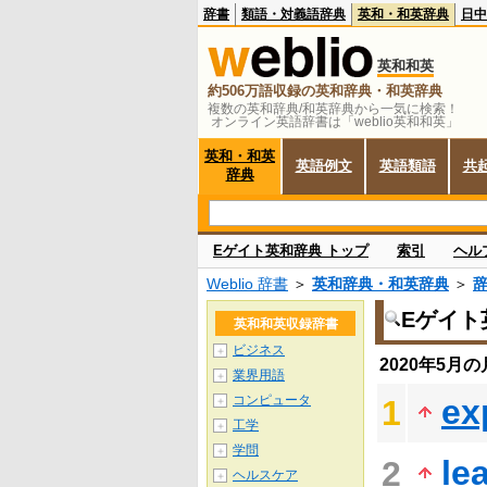
辞書
類語・対義語辞典
英和・和英辞典
日中
英和和英
約506万語収録の英和辞典・和英辞典
複数の英和辞典/和英辞典から一気に検索！
オンライン英語辞書は「weblio英和和英」
英和・和英
英語例文
英語類語
共
辞典
Eゲイト英和辞典 トップ
索引
ヘル
Weblio 辞書
＞
英和辞典・和英辞典
＞
Eゲイト
英和和英収録辞書
ビジネス
＋
2020年5月
業界用語
＋
コンピュータ
ex
1
＋
工学
＋
学問
＋
le
2
ヘルスケア
＋