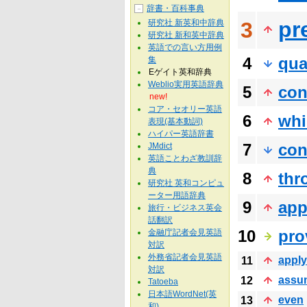
辞書・百科事典
－
pr
研究社 新英和中辞典
3
研究社 新和英中辞典
英語での言い方用例
4
qua
集
Eゲイト英和辞典
Weblio実用英語辞典
5
con
new!
コア・セオリー英語
6
whi
表現(基本動詞)
ハイパー英語辞書
7
con
JMdict
英語ことわざ教訓辞
典
8
thr
研究社 英和コンピュ
ーター用語辞典
9
app
旅行・ビジネス英会
話翻訳
10
pro
金融庁記者会見英語
対訳
外務省記者会見英語
apply
11
対訳
assu
12
Tatoeba
日本語WordNet(英
even
13
和)