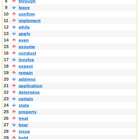
8
through
9
leave
10
confirm
11
implement
12
while
13
apply
14
even
15
assume
16
conduct
17
involve
18
expect
19
remain
20
address
21
application
22
determine
23
certain
24
state
25
property
26
treat
27
bear
28
issue
29
hold