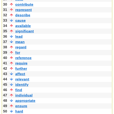
30
contribute
31
represent
32
describe
33
cause
34
available
35
significant
36
lead
37
mean
38
regard
39
for
40
reference
41
require
42
further
43
affect
44
relevant
45
identify
46
find
47
individual
48
appropriate
49
ensure
50
hard