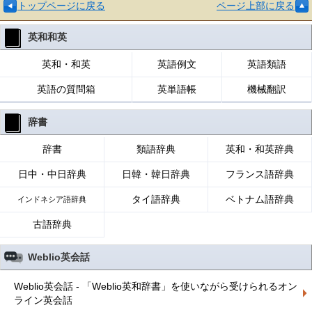
トップページに戻る
ページ上部に戻る
英和和英
英和・和英
英語例文
英語類語
英語の質問箱
英単語帳
機械翻訳
辞書
辞書
類語辞典
英和・和英辞典
日中・中日辞典
日韓・韓日辞典
フランス語辞典
タイ語辞典
ベトナム語辞典
インドネシア語辞典
古語辞典
Weblio英会話
Weblio英会話 - 「Weblio英和辞書」を使いながら受けられるオン
ライン英会話