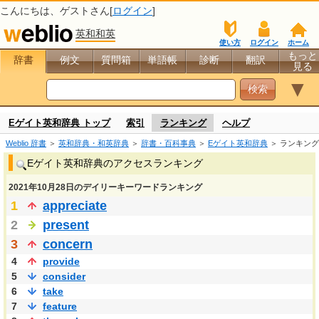
こんにちは、
ゲスト
さん[
ログイン
]
英和和英
使い方
ログイン
ホーム
もっと
辞書
例文
質問箱
単語帳
診断
翻訳
見る
▼
Eゲイト英和辞典 トップ
索引
ランキング
ヘルプ
Weblio 辞書
＞
英和辞典・和英辞典
＞
辞書・百科事典
＞
Eゲイト英和辞典
＞ ランキング
Eゲイト英和辞典のアクセスランキング
2021年10月28日のデイリーキーワードランキング
1
appreciate
2
present
3
concern
4
provide
5
consider
6
take
7
feature