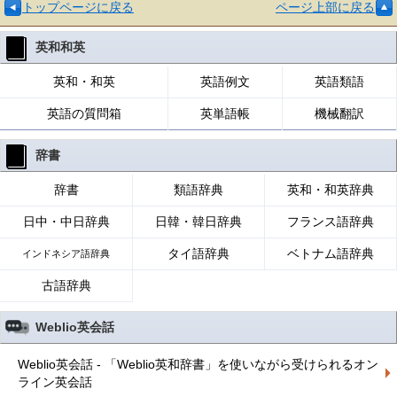
トップページに戻る
ページ上部に戻る
英和和英
英和・和英
英語例文
英語類語
英語の質問箱
英単語帳
機械翻訳
辞書
辞書
類語辞典
英和・和英辞典
日中・中日辞典
日韓・韓日辞典
フランス語辞典
タイ語辞典
ベトナム語辞典
インドネシア語辞典
古語辞典
Weblio英会話
Weblio英会話 - 「Weblio英和辞書」を使いながら受けられるオン
ライン英会話