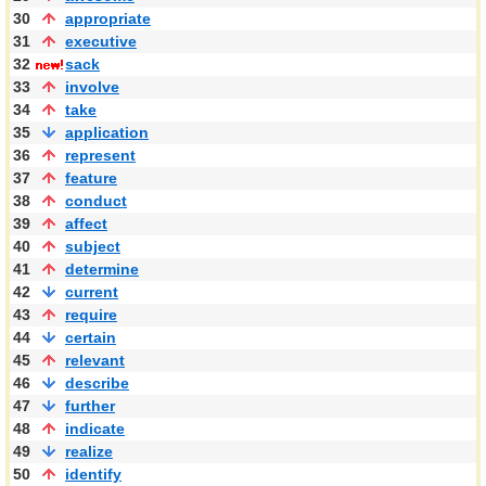
30
appropriate
31
executive
32
sack
33
involve
34
take
35
application
36
represent
37
feature
38
conduct
39
affect
40
subject
41
determine
42
current
43
require
44
certain
45
relevant
46
describe
47
further
48
indicate
49
realize
50
identify