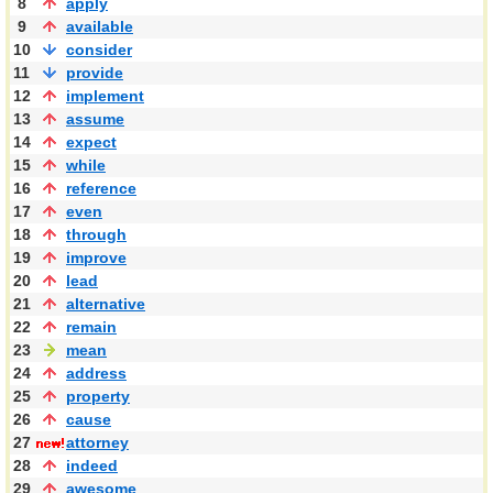
8
apply
9
available
10
consider
11
provide
12
implement
13
assume
14
expect
15
while
16
reference
17
even
18
through
19
improve
20
lead
21
alternative
22
remain
23
mean
24
address
25
property
26
cause
27
attorney
28
indeed
29
awesome