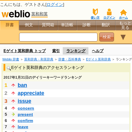
こんにちは、
ゲスト
さん[
ログイン
]
英和和英
使い方
ログイン
ホーム
もっと
辞書
例文
質問箱
単語帳
診断
翻訳
見る
▼
Eゲイト英和辞典 トップ
索引
ランキング
ヘルプ
Weblio 辞書
＞
英和辞典・和英辞典
＞
辞書・百科事典
＞
Eゲイト英和辞典
＞ ランキング
Eゲイト英和辞典のアクセスランキング
2017年1月31日のデイリーキーワードランキング
1
ban
2
appreciate
3
issue
4
concern
5
present
6
confirm
7
leave