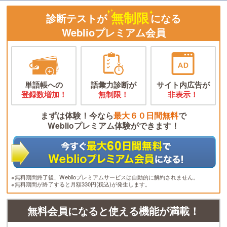
無制限
診断テストが
になる
Weblioプレミアム会員
単語帳への
語彙力診断が
サイト内広告が
登録数増加！
無制限！
非表示！
まずは体験！今なら
最大６０日間無料
で
Weblioプレミアム体験ができます！
※無料期間終了後、Weblioプレミアムサービスは自動的に解約されません。
※無料期間が終了すると月額330円(税込)が発生します。
無料会員になると使える機能が満載！