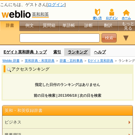
こんにちは、
ゲスト
さん[
ログイン
]
英和和英
使い方
ログイン
ホーム
もっと
辞書
例文
質問箱
単語帳
診断
翻訳
見る
▼
Eゲイト英和辞典 トップ
索引
ランキング
ヘルプ
Weblio 辞書
＞
英和辞典・和英辞典
＞
辞書・百科事典
＞
Eゲイト英和辞典
＞ ランキング
アクセスランキング
指定した日付のランキングはありません
前の日を検索 | 2013/06/18 | 次の日を検索
英和・和英収録辞書
ビジネス