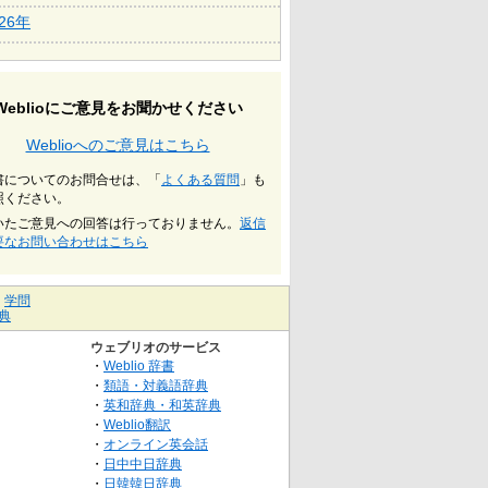
026年
Weblioにご意見をお聞かせください
Weblioへのご意見はこちら
書についてのお問合せは、「
よくある質問
」も
照ください。
いたご意見への回答は行っておりません。
返信
要なお問い合わせはこちら
｜
学問
典
ウェブリオのサービス
・
Weblio 辞書
・
類語・対義語辞典
・
英和辞典・和英辞典
・
Weblio翻訳
・
オンライン英会話
・
日中中日辞典
・
日韓韓日辞典