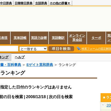
中日辞典
日韓韓日辞典
古語辞典
その他の辞書▼
オンライン
英
起表現
英単語帳
英語力診断
英語翻訳
ターボ
英会話
ン
検索フォームの固定解
キング
ヘルプ
辞書・百科事典
＞
Eゲイト英和辞典
＞ ランキング
スランキング
指定した日付のランキングはありません
前の日を検索 | 2008/12/18 | 次の日を検索
■ 
2