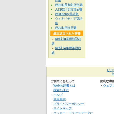
辞書
Weblio英和対訳辞書
人口統計学英英辞書
Wiktionary英語版
ウィキペディア英語
版
Weblio例文辞書
最近追加された辞書
Weblio実用類語辞
▼
典
Weblio実用英語辞
▼
典
ビジ
ご利用にあたって
便利な機
・
Weblio辞書とは
・
ウェブ
・
検索の仕方
・
ヘルプ
・
利用規約
・
プライバシーポリシー
・
サイトマップ
・
クッキー・アクセスデータに