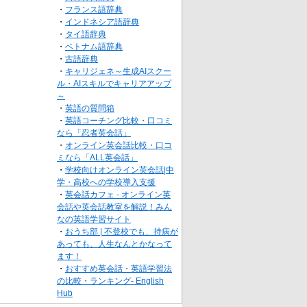
・
フランス語辞典
・
インドネシア語辞典
・
タイ語辞典
・
ベトナム語辞典
・
古語辞典
・
キャリジェネ～生成AIスクー
ル・AIスキルでキャリアアップ
～
・
英語の質問箱
・
英語コーチング比較・口コミ
なら「忍者英会話」
・
オンライン英会話比較・口コ
ミなら「ALL英会話」
・
学校向けオンライン英会話|中
学・高校への学校導入支援
・
英会話カフェ - オンライン英
会話や英会話教室を解説！みん
なの英語学習サイト
・
おうち部 | 不登校でも、持病が
あっても、人生なんとかなって
ます！
・
おすすめ英会話・英語学習法
の比較・ランキング- English
Hub