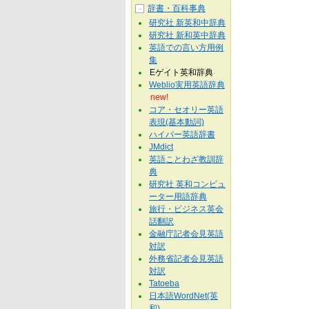
辞書・百科事典
－
研究社 新英和中辞典
研究社 新和英中辞典
英語での言い方用例
集
Eゲイト英和辞典
Weblio実用英語辞典
new!
コア・セオリー英語
表現(基本動詞)
ハイパー英語辞書
JMdict
英語ことわざ教訓辞
典
研究社 英和コンピュ
ーター用語辞典
旅行・ビジネス英会
話翻訳
金融庁記者会見英語
対訳
外務省記者会見英語
対訳
Tatoeba
日本語WordNet(英
和)