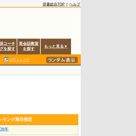
辞書総合TOP
|
ヘルプ
語コーチ
英会話教室
もっと見る▼
グを探す
を探す
除
小ウィンドウ
ランキング期日指定
008年