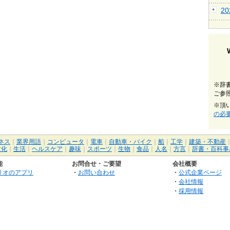
2
※辞
ご参
※頂
の必
ネス
｜
業界用語
｜
コンピュータ
｜
電車
｜
自動車・バイク
｜
船
｜
工学
｜
建築・不動産
文化
｜
生活
｜
ヘルスケア
｜
趣味
｜
スポーツ
｜
生物
｜
食品
｜
人名
｜
方言
｜
辞書・百科事
能
お問合せ・ご要望
会社概要
リオのアプリ
・
お問い合わせ
・
公式企業ページ
・
会社情報
・
採用情報