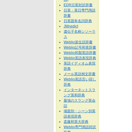
EDR日英対訳辞書
日英・英日専門用語
辞書
日英固有名詞辞典
JMnedict
遺伝子名称シソーラ
ス
Weblio派生語辞書
Weblio記号和英辞書
Weblio和製英語辞書
Weblio英語表現辞典
英語イディオム表現
辞典
メール英語例文辞書
Weblio英語言い回し
辞典
インターネットスラ
ング英和辞典
最強のスラング英会
話
場面別・シーン別英
語表現辞典
斎藤和英大辞典
Weblio専門用語対訳