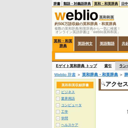
辞書
類語・対義語辞典
英和・和英辞典
日中
英和和英
約506万語収録の英和辞典・和英辞典
複数の英和辞典/和英辞典から一気に検索！
オンライン英語辞書は「weblio英和和英」
英和・和英
英語例文
英語類語
共
辞典
Eゲイト英和辞典 トップ
索引
ラン
Weblio 辞書
＞
英和辞典・和英辞典
＞
アクセ
英和和英収録辞書
ビジネス
＋
業界用語
＋
コンピュータ
＋
工学
＋
学問
＋
ヘルスケア
＋