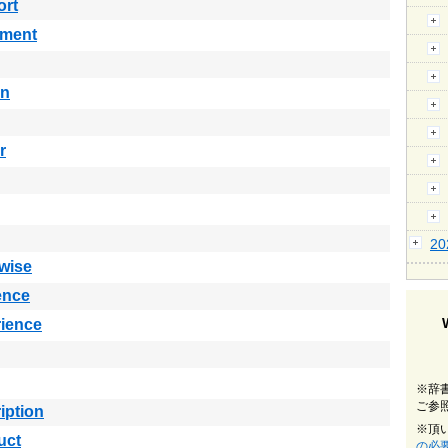
ort
ement
in
r
2
wise
ence
ience
※辞
ご参
iption
※頂
uct
の必