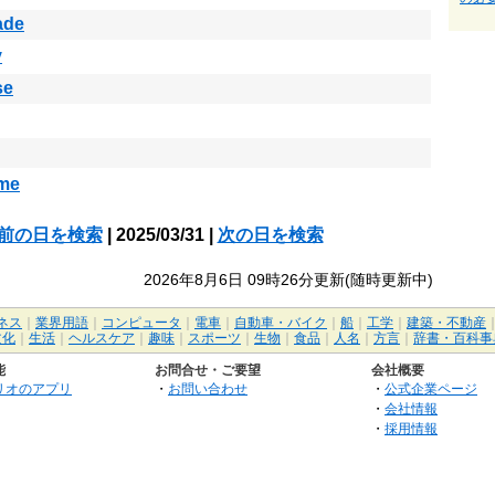
ade
y
se
me
前の日を検索
| 2025/03/31 |
次の日を検索
2026年8月6日 09時26分更新(随時更新中)
ネス
｜
業界用語
｜
コンピュータ
｜
電車
｜
自動車・バイク
｜
船
｜
工学
｜
建築・不動産
文化
｜
生活
｜
ヘルスケア
｜
趣味
｜
スポーツ
｜
生物
｜
食品
｜
人名
｜
方言
｜
辞書・百科事
能
お問合せ・ご要望
会社概要
リオのアプリ
・
お問い合わせ
・
公式企業ページ
・
会社情報
・
採用情報