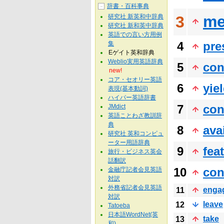
辞書・百科事典
－
me
研究社 新英和中辞典
3
研究社 新和英中辞典
英語での言い方用例
4
pre
集
Eゲイト英和辞典
Weblio実用英語辞典
5
con
new!
コア・セオリー英語
6
yie
表現(基本動詞)
ハイパー英語辞書
7
con
JMdict
英語ことわざ教訓辞
典
8
ava
研究社 英和コンピュ
ーター用語辞典
9
fea
旅行・ビジネス英会
話翻訳
10
con
金融庁記者会見英語
対訳
外務省記者会見英語
enga
11
対訳
leave
12
Tatoeba
日本語WordNet(英
take
13
和)