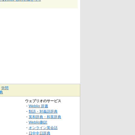
｜
学問
典
ウェブリオのサービス
・
Weblio 辞書
・
類語・対義語辞典
・
英和辞典・和英辞典
・
Weblio翻訳
・
オンライン英会話
・
日中中日辞典