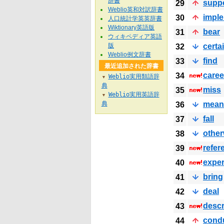
辞書
supp
29
Weblio英和対訳辞書
impl
30
人口統計学英英辞書
Wiktionary英語版
bear
31
ウィキペディア英語
版
certa
32
Weblio例文辞書
find
33
最近追加された辞書
caree
34
Weblio実用類語辞
▼
典
miss
35
Weblio実用英語辞
▼
典
mean
36
fall
37
other
38
refer
39
exper
40
bring
41
deal
42
descr
43
cond
44