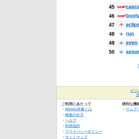
casc
45
boot
46
eclip
47
run
48
even
49
assu
50
ビジ
ご利用にあたって
便利な機
・
Weblio辞書とは
・
ウェブ
・
検索の仕方
・
ヘルプ
・
利用規約
・
プライバシーポリシー
・
サイトマップ