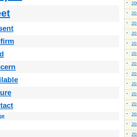
2
et
2
2
sent
2
firm
2
ld
2
2
cern
2
ilable
2
ture
2
tact
2
2
ge
2
2