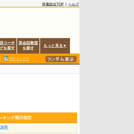
辞書総合TOP
|
ヘルプ
語コーチ
英会話教室
もっと見る▼
グを探す
を探す
除
小ウィンドウ
ランキング期日指定
008年