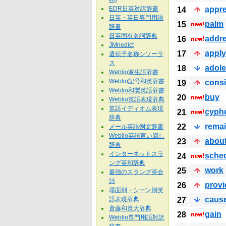
EDR日英対訳辞書
appre
14
日英・英日専門用語
palm
15
辞書
日英固有名詞辞典
addr
16
JMnedict
apply
17
遺伝子名称シソーラ
ス
adol
18
Weblio派生語辞書
Weblio記号和英辞書
consi
19
Weblio和製英語辞書
buy
20
Weblio英語表現辞典
英語イディオム表現
cyph
21
辞典
rema
22
メール英語例文辞書
Weblio英語言い回し
abou
23
辞典
インターネットスラ
sche
24
ング英和辞典
work
25
最強のスラング英会
話
provi
26
場面別・シーン別英
caus
語表現辞典
27
斎藤和英大辞典
gain
28
Weblio専門用語対訳