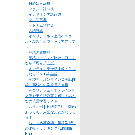
・
日韓韓日辞典
・
フランス語辞典
・
インドネシア語辞典
・
タイ語辞典
・
ベトナム語辞典
・
古語辞典
・
キャリジェネ～生成AIスクー
ル・AIスキルでキャリアアップ
～
・
英語の質問箱
・
英語コーチング比較・口コミ
なら「忍者英会話」
・
オンライン英会話比較・口コ
ミなら「ALL英会話」
・
学校向けオンライン英会話|中
学・高校への学校導入支援
・
英会話カフェ - オンライン英
会話や英会話教室を解説！みん
なの英語学習サイト
・
おうち部 | 不登校でも、持病が
あっても、人生なんとかなって
ます！
・
おすすめ英会話・英語学習法
の比較・ランキング- English
Hub