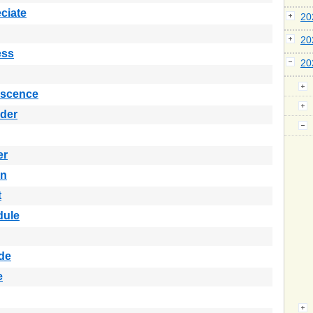
ciate
2
2
ess
2
escence
der
er
in
t
dule
de
e