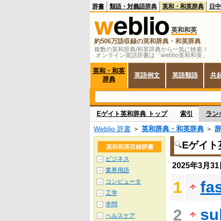
辞書
類語・対義語辞典
英和・和英辞典
日中
英和和英
約506万語収録の英和辞典・和英辞典
複数の英和辞典/和英辞典から一気に検索！
オンライン英語辞書は「weblio英和和英」
英和・和英
英語例文
英語類語
共
辞典
Eゲイト英和辞典 トップ
索引
ラン
Weblio 辞書
＞
英和辞典・和英辞典
＞
Eゲイト
英和和英収録辞書
ビジネス
＋
2025年3月
業界用語
＋
コンピュータ
fa
1
＋
工学
＋
学問
＋
su
2
ヘルスケア
＋