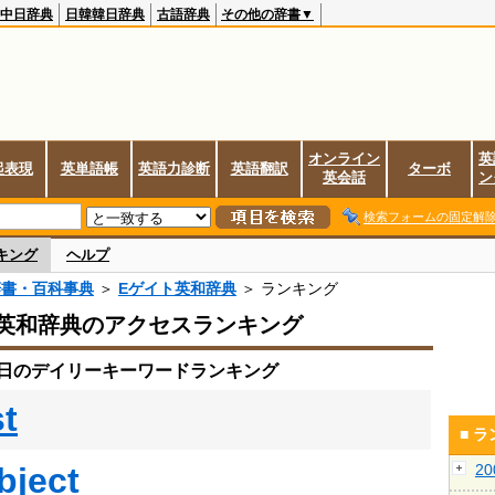
中日辞典
日韓韓日辞典
古語辞典
その他の辞書▼
オンライン
英
起表現
英単語帳
英語力診断
英語翻訳
ターボ
英会話
ン
検索フォームの固定解
キング
ヘルプ
辞書・百科事典
＞
Eゲイト英和辞典
＞ ランキング
英和辞典のアクセスランキング
31日のデイリーキーワードランキング
st
■ 
bject
2