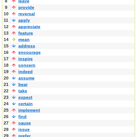
8
leave
9
provide
10
reversal
11
apply
12
appreciate
13
feature
14
mean
15
address
16
encourage
17
inspire
18
concern
19
indeed
20
assume
21
bear
22
take
23
expect
24
certain
25
implement
26
find
27
cause
28
issue
29
prefer