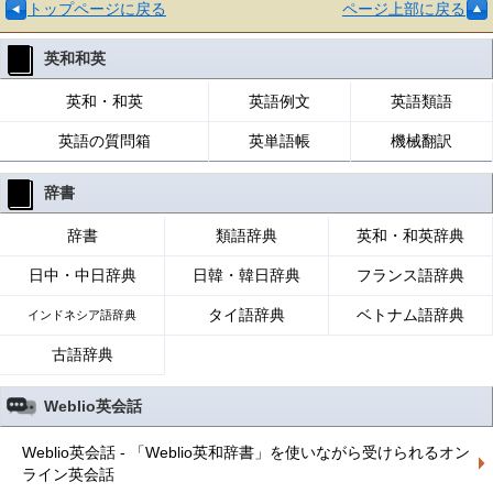
トップページに戻る
ページ上部に戻る
英和和英
英和・和英
英語例文
英語類語
英語の質問箱
英単語帳
機械翻訳
辞書
辞書
類語辞典
英和・和英辞典
日中・中日辞典
日韓・韓日辞典
フランス語辞典
タイ語辞典
ベトナム語辞典
インドネシア語辞典
古語辞典
Weblio英会話
Weblio英会話 - 「Weblio英和辞書」を使いながら受けられるオン
ライン英会話