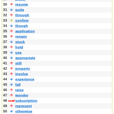
30
resume
31
quite
32
through
33
confirm
34
though
35
application
36
remain
37
stuck
38
hold
39
use
40
appropriate
41
still
42
property
43
involve
44
experience
45
fall
46
raise
47
wonder
48
subscription
49
represent
50
otherwise