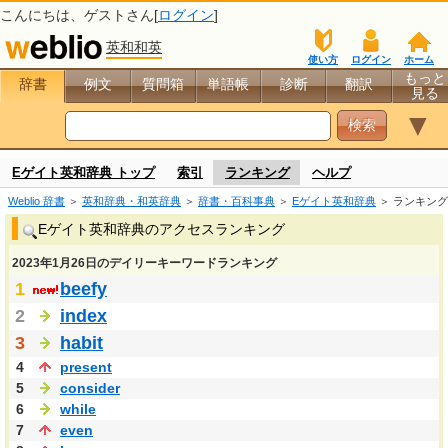
こんにちは、
ゲスト
さん[
ログイン
]
英和和英
使い方
ログイン
ホーム
もっと
辞書
例文
質問箱
単語帳
診断
翻訳
見る
▼
Eゲイト英和辞典 トップ
索引
ランキング
ヘルプ
Weblio 辞書
＞
英和辞典・和英辞典
＞
辞書・百科事典
＞
Eゲイト英和辞典
＞ ランキング
Eゲイト英和辞典のアクセスランキング
2023年1月26日のデイリーキーワードランキング
1
beefy
2
index
3
habit
4
present
5
consider
6
while
7
even