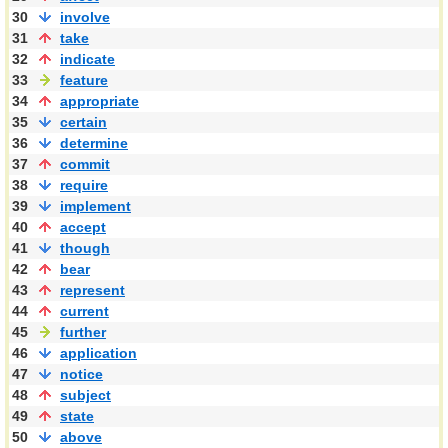
30
involve
31
take
32
indicate
33
feature
34
appropriate
35
certain
36
determine
37
commit
38
require
39
implement
40
accept
41
though
42
bear
43
represent
44
current
45
further
46
application
47
notice
48
subject
49
state
50
above