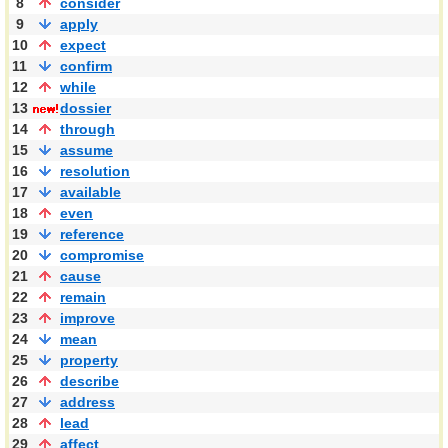
8
consider
9
apply
10
expect
11
confirm
12
while
13
dossier
14
through
15
assume
16
resolution
17
available
18
even
19
reference
20
compromise
21
cause
22
remain
23
improve
24
mean
25
property
26
describe
27
address
28
lead
29
affect