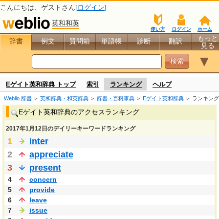
こんにちは、
ゲスト
さん[
ログイン
]
英和和英
使い方
ログイン
ホーム
もっと
辞書
例文
質問箱
単語帳
診断
翻訳
見る
▼
Eゲイト英和辞典 トップ
索引
ランキング
ヘルプ
Weblio 辞書
＞
英和辞典・和英辞典
＞
辞書・百科事典
＞
Eゲイト英和辞典
＞ ランキング
Eゲイト英和辞典のアクセスランキング
2017年1月12日のデイリーキーワードランキング
1
inter
2
appreciate
3
present
4
concern
5
provide
6
leave
7
issue