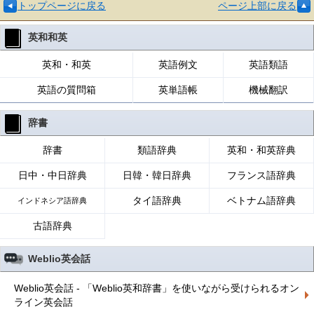
トップページに戻る
ページ上部に戻る
英和和英
英和・和英
英語例文
英語類語
英語の質問箱
英単語帳
機械翻訳
辞書
辞書
類語辞典
英和・和英辞典
日中・中日辞典
日韓・韓日辞典
フランス語辞典
タイ語辞典
ベトナム語辞典
インドネシア語辞典
古語辞典
Weblio英会話
Weblio英会話 - 「Weblio英和辞書」を使いながら受けられるオン
ライン英会話