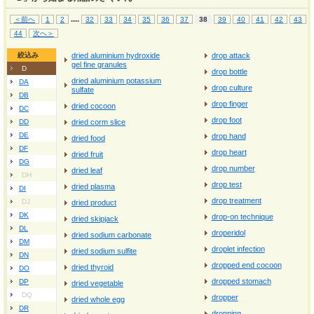
...
.
＜前へ
1
2
32
33
34
35
36
37
38
39
40
41
42
43
44
次へ＞
絞込み
dried aluminium hydroxide
drop attack
gel fine granules
D
drop bottle
dried aluminium potassium
DA
drop culture
sulfate
DB
drop finger
dried cocoon
DC
drop foot
DD
dried corm slice
DE
drop hand
dried food
DF
drop heart
dried fruit
DG
drop number
dried leaf
DH
drop test
dried plasma
DI
drop treatment
DJ
dried product
DK
drop-on technique
dried skipjack
DL
droperidol
dried sodium carbonate
DM
droplet infection
dried sodium sulfite
DN
dropped end cocoon
dried thyroid
DO
dropped stomach
DP
dried vegetable
DQ
dropper
dried whole egg
DR
dropping