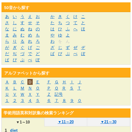
50音から探す
あ
い
う
え
お
か
き
く
け
こ
さ
し
す
せ
そ
た
ち
つ
て
と
な
に
ぬ
ね
の
は
ひ
ふ
へ
ほ
ま
み
む
め
も
や
ゆ
よ
ら
り
る
れ
ろ
わ
を
ん
が
ぎ
ぐ
げ
ご
ざ
じ
ず
ぜ
ぞ
だ
ぢ
づ
で
ど
ば
び
ぶ
べ
ぼ
ぱ
ぴ
ぷ
ぺ
ぽ
アルファベットから探す
Ａ
Ｂ
Ｃ
Ｄ
Ｅ
Ｆ
Ｇ
Ｈ
Ｉ
Ｊ
Ｋ
Ｌ
Ｍ
Ｎ
Ｏ
Ｐ
Ｑ
Ｒ
Ｓ
Ｔ
Ｕ
Ｖ
Ｗ
Ｘ
Ｙ
Ｚ
記号
１
２
３
４
５
６
７
８
９
０
学術用語英和対訳集の検索ランキング
▼
11～20
▼
21～30
▼
1～10
1
diet