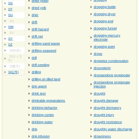
dried yeast
DS
dropping bottle
dried yolk
DT
dropping dryer
drier
DU
DV
dropping end
drift
DW
dropping funnel
drift hazard
DX
dropping mercury
drift net
DY
electrode
drifting sand waste
DZ
dropping point
D(50音)
drifting seaweed
drops
D(タイ文
drill
字)
dropwise condensation
drill seeding
D(数字)
drosopterin
drilling
D(記号)
drostanolone propionate
drilling on tilled land
drostanolone propionate
drin agent
injection
drink test
drought
drinkable preparations
drought damage
drinking behavior
drought dormancy
drinking center
drought injury
drinking water
drought resistance
drip
droughty water discharge
drip infusion
drowsiness