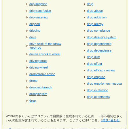
drip irrigation
drug
drip transfusion
drug abuse
drip-watering
drug addiction
dripped
drug allergy
dripping
drug compliance
drive
drug delivery system
drive stick of the straw
drug dependence
feed-rod
drug dependense
driven sprocket wheel
drug dust
driving force
drug effect
driving wheel
drug efficacy review
dromotropic action
drug eruption
drone
drug eruption on mucosa
drooping branch
drug evaluation
drooping leaf
drug exanthema
drop
Weblioのさくいんはプログラムで自動的に生成されているため、一部不適切なさく
いんの配置が含まれていることもあります。ご了承くださいませ。
お問い合わせ
。