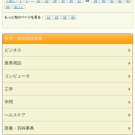
...
.
＜前へ
1
2
32
33
34
35
36
37
38
39
40
41
42
43
44
次へ＞
もっと先のページを見る：
10
20
30
40
英和・和英収録辞書
ビジネス
業界用語
コンピュータ
工学
学問
ヘルスケア
辞書・百科事典