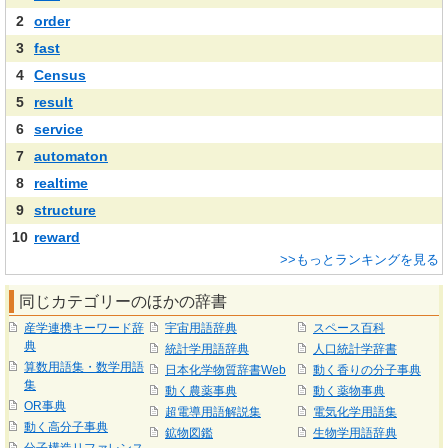
2
order
3
fast
4
Census
5
result
6
service
7
automaton
8
realtime
9
structure
10
reward
>>もっとランキングを見る
同じカテゴリーのほかの辞書
産学連携キーワード辞
宇宙用語辞典
スペース百科
典
統計学用語辞典
人口統計学辞書
算数用語集・数学用語
日本化学物質辞書Web
動く香りの分子事典
集
動く農薬事典
動く薬物事典
OR事典
超電導用語解説集
電気化学用語集
動く高分子事典
鉱物図鑑
生物学用語辞典