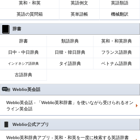
英和・和英
英語例文
英語類語
英語の質問箱
英単語帳
機械翻訳
辞書
辞書
類語辞典
英和・和英辞典
日中・中日辞典
日韓・韓日辞典
フランス語辞典
タイ語辞典
ベトナム語辞典
インドネシア語辞典
古語辞典
Weblio英会話
Weblio英会話 - 「Weblio英和辞書」を使いながら受けられるオン
ライン英会話
Weblio公式アプリ
Weblio英和辞典アプリ - 英和・和英を一度に検索する英語辞書