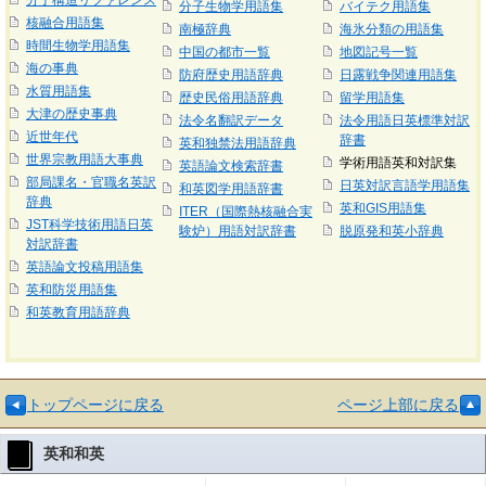
分子構造リファレンス
分子生物学用語集
バイテク用語集
核融合用語集
南極辞典
海氷分類の用語集
時間生物学用語集
中国の都市一覧
地図記号一覧
海の事典
防府歴史用語辞典
日露戦争関連用語集
水質用語集
歴史民俗用語辞典
留学用語集
大津の歴史事典
法令名翻訳データ
法令用語日英標準対訳
近世年代
辞書
英和独禁法用語辞典
世界宗教用語大事典
学術用語英和対訳集
英語論文検索辞書
部局課名・官職名英訳
日英対訳言語学用語集
和英図学用語辞書
辞典
英和GIS用語集
ITER（国際熱核融合実
JST科学技術用語日英
験炉）用語対訳辞書
脱原発和英小辞典
対訳辞書
英語論文投稿用語集
英和防災用語集
和英教育用語辞典
トップページに戻る
ページ上部に戻る
英和和英