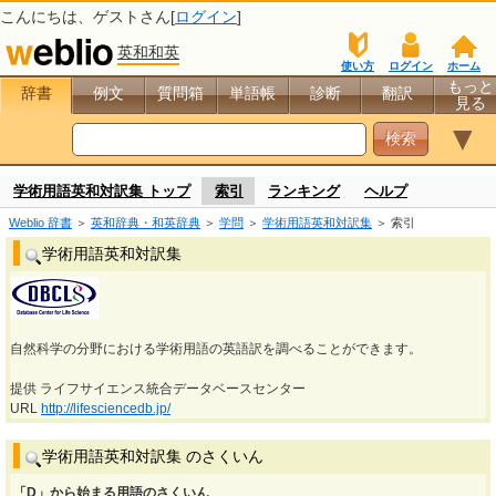
こんにちは、
ゲスト
さん[
ログイン
]
英和和英
使い方
ログイン
ホーム
もっと
辞書
例文
質問箱
単語帳
診断
翻訳
見る
▼
学術用語英和対訳集 トップ
索引
ランキング
ヘルプ
Weblio 辞書
＞
英和辞典・和英辞典
＞
学問
＞
学術用語英和対訳集
＞ 索引
学術用語英和対訳集
自然科学の分野における学術用語の英語訳を調べることができます。
提供 ライフサイエンス統合データベースセンター
URL
http://lifesciencedb.jp/
学術用語英和対訳集 のさくいん
「D」から始まる用語のさくいん