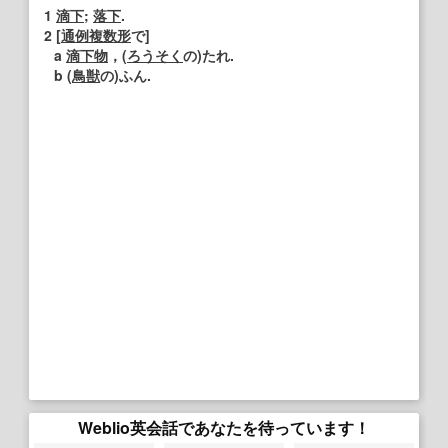
1
滴下
;
落下
.
2
[
通例
複数形
で]
a
滴下
物
，(
ろうそく
の)たれ.
b (
鳥獣
の)ふん.
Weblio英会話であなたを待っています！