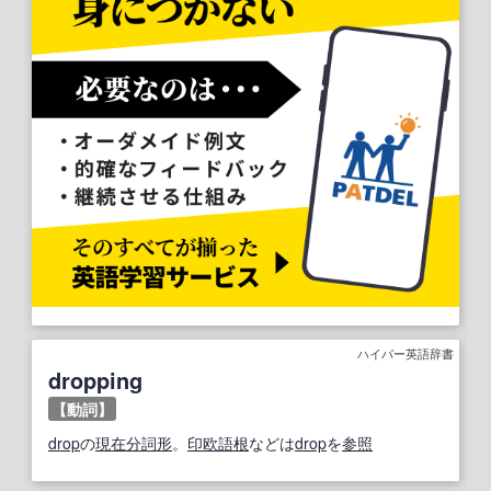
ハイパー英語辞書
dropping
【動詞】
drop
の
現在分詞
形
。
印欧語
根
などは
drop
を
参照