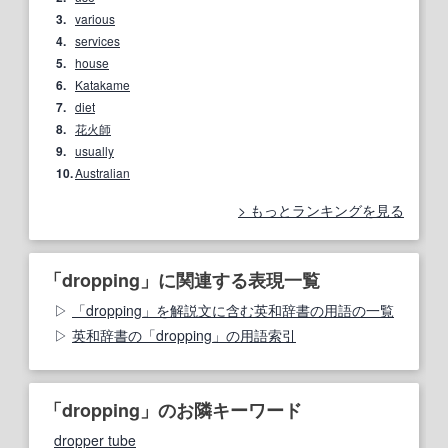
3.
various
4.
services
5.
house
6.
Katakame
7.
diet
8.
花火師
9.
usually
10.
Australian
もっとランキングを見る
「dropping」に関連する表現一覧
「dropping」を解説文に含む英和辞書の用語の一覧
英和辞書の「dropping」の用語索引
「dropping」のお隣キーワード
dropper tube