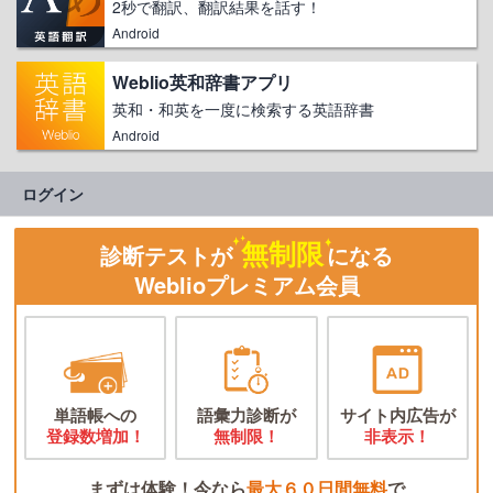
2秒で翻訳、翻訳結果を話す！
Android
Weblio英和辞書アプリ
英和・和英を一度に検索する英語辞書
Android
ログイン
無制限
診断テストが
になる
Weblioプレミアム会員
単語帳への
語彙力診断が
サイト内広告が
登録数増加！
無制限！
非表示！
まずは体験！今なら
最大６０日間無料
で