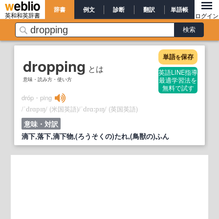
辞書
例文
診断
翻訳
単語帳
英和和英辞書
ログイン
単語
保存
を
dropping
とは
英語LINE指導
意味・読み方・使い方
最適学習法を
無料で試す
dróp・ping
/
/
(米国英語)
/
/
(英国英語)
ˈdrɑpɪŋ
ˈdrɑ:pɪŋ
意味・対訳
滴下,落下,滴下物,(ろうそくの)たれ,(鳥獣の)ふん