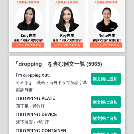
「dropping」を含む例文一覧 (5965)
I'm
out.
dropping
例文帳に追加
やめるよ
- 映画・海外ドラマ英語字幕
翻訳辞書
PLATE
DROPPING
例文帳に追加
落丁板
- 特許庁
DEVICE
DROPPING
例文帳に追加
滴下装置
- 特許庁
CONTAINER
DROPPING