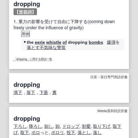
dropping
【
形容詞
】
1.
重力の影響を受けて自由に下降する(coming down
freely under the influence of gravity)
用例
爆弾
を
the
eerie
whistle
of
dropping
bombs
落とす
不気味な
警笛
「dropping」に関する類語一覧
日英・英日専門用語辞書
dropping
滴下
，
落下
，
下垂
，
糞
Weblio英和対訳辞書
dropping
下ろし
,
降ろし
,
卸し
,
卸
,
ドロップ
,
割愛
,
取り下げ
,
取下
げ
,
取
下
,
ポロ
っと,
ポロリ
,
投下
,
落とし
,
落し