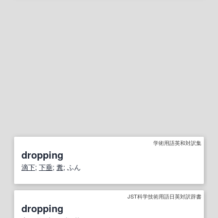
学術用語英和対訳集
dropping
滴下
;
下垂
;
糞
; ふん
JST科学技術用語日英対訳辞書
dropping