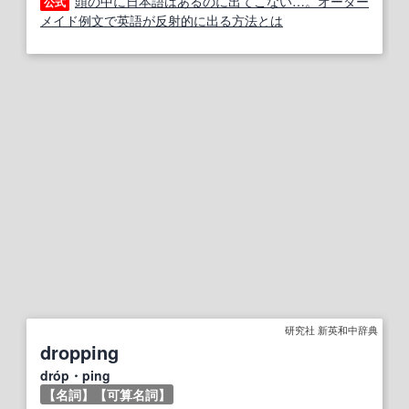
頭の中に日本語はあるのに出てこない…。オーダー
公式
メイド例文で英語が反射的に出る方法とは
研究社 新英和中辞典
dropping
dróp・ping
【名詞】
【可算名詞】