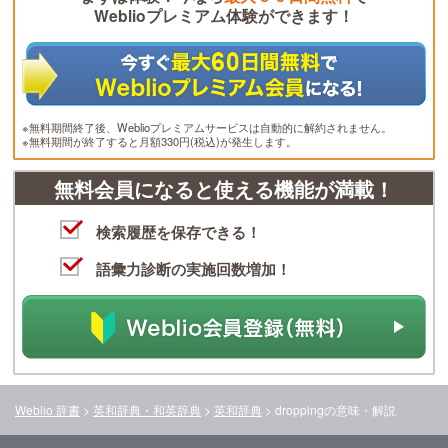
Weblioプレミアム体験ができます！
※無料期間終了後、Weblioプレミアムサービスは自動的に解約されません。
※無料期間が終了すると月額330円(税込)が発生します。
無料会員になると使える機能が満載！
検索履歴を保存できる！
語彙力診断の実施回数増加！
Weblio 辞書
>
英和辞典・和英辞典
>
英和辞典
>
dropping
の意味・解説