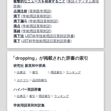
衝撃的なニュースを発表すること
(英語イディオム表現
辞典)
点滴注射
(英和医学用語)
滴下
(学術用語英和対訳)
滴下漏斗
(学術用語英和対訳)
滴点
(学術用語英和対訳)
落緒
(学術用語英和対訳)
滴下法
(JST科学技術用語日英対訳辞書)
落下
(JST科学技術用語日英対訳辞書)
「dropping」が掲載された辞書の索引
研究社 新英和中辞典
出典元
索引
用語索引
ランキング
カテゴリ
品詞別索引
ハイパー英語辞書
出典元
索引
用語索引
ランキング
学術用語英和対訳集