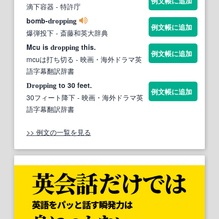
例文帳に追加
滴下容器
- 特許庁
bomb-
dropping
例文帳に追加
爆弾投下
- 斎藤和英大辞典
Mcu is
this.
dropping
例文帳に追加
mcuは打ち切る
- 映画・海外ドラマ英
語字幕翻訳辞書
to 30 feet.
Dropping
例文帳に追加
30フィート降下
- 映画・海外ドラマ英
語字幕翻訳辞書
>> 例文の一覧を見る