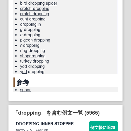
bird
dropping
spider
crotch-dropping
crotch dropping
cunt
dropping
dropping in
g
-dropping
h
-dropping
pigeon
dropping
r
-dropping
ring-dropping
shopdropping
turkey dropping
yod-dropping
yod
dropping
参考
spoor
「dropping」を含む例文一覧 (5965)
INNER STOPPER
DROPPING
例文帳に追加
滴下中栓
- 特許庁