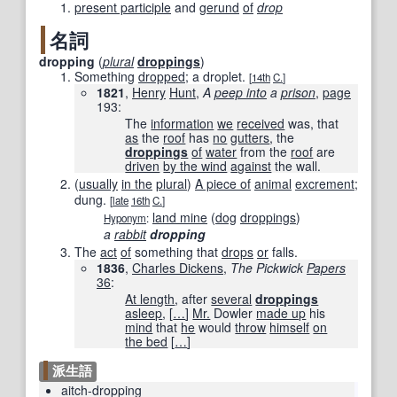
present participle
and
gerund
of
drop
名詞
dropping
(
plural
droppings
)
Something
dropped
; a droplet.
[
14th
C.
]
1821
,
Henry
Hunt
,
A
peep into
a
prison
,
page
193
:
The
information
we
received
was, that
as
the
roof
has
no
gutters
, the
droppings
of
water
from the
roof
are
driven
by the wind
against
the wall.
(
usually
in the
plural
)
A piece of
animal
excrement
;
dung.
[
late
16th
C.
]
land mine
(
dog
droppings
)
Hyponym
:
a
rabbit
dropping
The
act
of
something that
drops
or
falls.
1836
,
Charles Dickens
,
The Pickwick
Papers
36
:
At length
, after
several
droppings
asleep
,
[
…
]
Mr.
Dowler
made up
his
mind
that
he
would
throw
himself
on
the bed
[
…
]
派生語
aitch-dropping