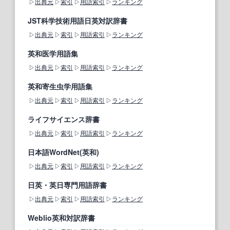
出典元
索引
用語索引
ランキング
JST科学技術用語日英対訳辞書
出典元
索引
用語索引
ランキング
英和医学用語集
出典元
索引
用語索引
ランキング
英和寄生虫学用語集
出典元
索引
用語索引
ランキング
ライフサイエンス辞書
出典元
索引
用語索引
ランキング
日本語WordNet(英和)
出典元
索引
用語索引
ランキング
日英・英日専門用語辞書
出典元
索引
用語索引
ランキング
Weblio英和対訳辞書