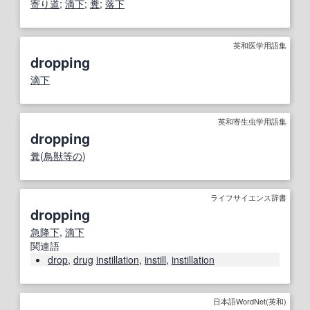
寄り道
;
滴下
;
糞
;
落下
英和医学用語集
dropping
滴下
英和寄生虫学用語集
dropping
糞
(
鳥獣
等の
)
ライフサイエンス辞書
dropping
急降下
,
滴下
関連語
drop
,
drug
instillation
,
instill
,
instillation
日本語WordNet(英和)