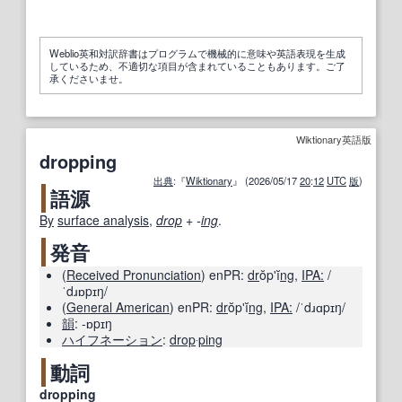
Weblio英和対訳辞書はプログラムで機械的に意味や英語表現を生成
しているため、不適切な項目が含まれていることもあります。ご了
承くださいませ。
Wiktionary英語版
dropping
出典
:『
Wiktionary
』 (2026/05/17
20
:
12
UTC
版
)
語源
By
surface analysis
,
drop
+‎
-
ing
.
発音
(
Received Pronunciation
)
enPR:
dr
ŏpʹĭ
ng
,
IPA:
/
ˈdɹɒpɪŋ/
(
General American
)
enPR:
dr
ŏpʹĭ
ng
,
IPA:
/ˈdɹɑpɪŋ/
韻
:
-ɒpɪŋ
ハイフネーション
:
drop
‧
ping
動詞
dropping