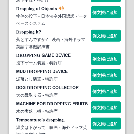
of Objects
Dropping
例文帳に追加
物件の投下
- 日本法令外国語訳データ
ベースシステム
it?
Dropping
例文帳に追加
落とすんですか?
- 映画・海外ドラマ
英語字幕翻訳辞書
GAME DEVICE
DROPPING
例文帳に追加
投下ゲーム装置
- 特許庁
MUD
DEVICE
DROPPING
例文帳に追加
泥落とし装置
- 特許庁
DOG
COLLECTOR
DROPPING
例文帳に追加
犬の糞取り器
- 特許庁
MACHINE FOR
FRUITS
DROPPING
例文帳に追加
木の実落し機
- 特許庁
Temperature's
.
dropping
例文帳に追加
温度は下がって
- 映画・海外ドラマ英