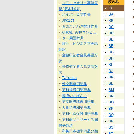
絞込み
コア・セオリー英語表
▼
B
現(基本動詞)
ハイパー英語辞書
BA
▼
JMdict
BB
▼
英語ことわざ教訓辞典
BC
▼
研究社 英和コンピュ
BD
▼
ーター用語辞典
BE
旅行・ビジネス英会話
▼
BF
翻訳
BG
金融庁記者会見英語対
▼
BH
訳
BI
外務省記者会見英語対
▼
BJ
訳
BK
Tatoeba
▼
BL
外交関連用語集
▼
英和経済用語辞典
BM
▼
経済のにほんご
BN
▼
英文財務諸表用語集
BO
▼
人事労務和英辞典
BP
▼
英和生命保険用語辞典
▼
BQ
英和商品・サービス国
▼
BR
際分類名
BS
和英日本標準商品分類
▼
BT