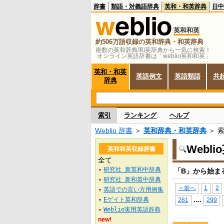
辞書
類語・対義語辞典
英和・和英辞典
日中
英和和英
約506万語収録の英和辞典・和英辞典
複数の英和辞典/和英辞典から一気に検索！
オンライン英語辞書は「weblio英和和英」
英和・和英
英語例文
英語類語
共
辞典
索引
ランキング
ヘルプ
Weblio 辞書
＞
英和辞典・和英辞典
＞ 
Webl
英和和英収録辞書
全て
研究社 新英和中辞典
「B」から始ま
▼
研究社 新和英中辞典
▼
＜前へ
1
2
英語での言い方用例集
▼
Eゲイト英和辞典
...
.
261
299
▼
Weblio実用英語辞典
▼
new!