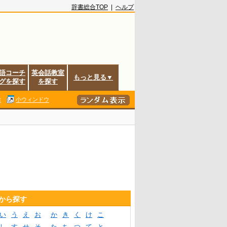
辞書総合TOP
|
ヘルプ
語コーチ
英会話教室
もっと見る▼
グを探す
を探す
除
小ウィンドウ
音から探す
い
う
え
お
か
き
く
け
こ
し
す
せ
そ
た
ち
つ
て
と