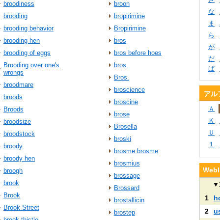
broodiness
broon
な
brooding
bropirimine
ま
brooding behavior
Bropirimine
ら
brooding hen
bros
が
brooding of eggs
bros before hoes
だ
Brooding over one's
bros.
ぱ
wrongs
Bros.
broodmare
broscience
アル
broods
broscine
Ａ
Broods
brose
Ｋ
broodsize
Brosella
Ｕ
broodstock
broski
１
broody
brosme brosme
broody hen
brosmius
We
broogh
brossage
brook
▼
Brossard
Brook
1
h
brostallicin
Brook Street
2
u
brostep
brook thistle