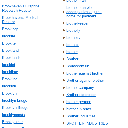
brothel-man
Brookhaven's Graphite
brothel-man who
Research Reactor
accompanies a guest
home for payment
Brookhaven's Medical
Reactor
brothelkeeper
Brookings
brothelly
brookite
brothelry
Brookite
brothels
Brookland
brother
Brooklands
Brother
brooklet
Bromodomain
brooklime
brother against brother
Brookline
Brother against brother
brooklyn
brother company
Brooklyn
Brother distinction
brooklyn bridge
brother german
Brooklyn Bridge
brother in arms
brooklynensis
Brother Industries
Brooklynese
BROTHER INDUSTRIES