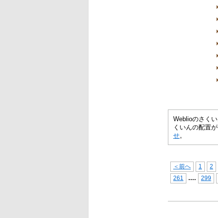
Weblioの
くいんの配置が
せ
。
＜前へ
1
2
...
.
261
299