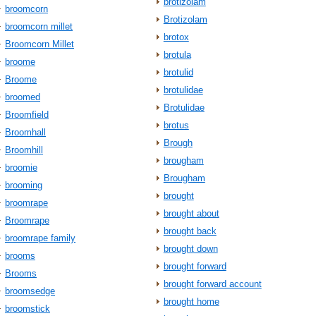
brotizolam
broomcorn
Brotizolam
broomcorn millet
brotox
Broomcorn Millet
brotula
broome
brotulid
Broome
brotulidae
broomed
Brotulidae
Broomfield
brotus
Broomhall
Brough
Broomhill
brougham
broomie
Brougham
brooming
brought
broomrape
brought about
Broomrape
brought back
broomrape family
brought down
brooms
brought forward
Brooms
brought forward account
broomsedge
brought home
broomstick