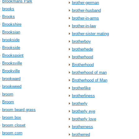
Brookmans Park
brother-german
brooks
brother-husband
Brooks
brother-in-arms
Brookshire
brother-in-law
Brooksian
brother-sister mating
brookside
brotherboy
Brookside
brotherhede
Brookspoint
brotherhood
Brooksville
Brotherhood
Brookville
brotherhood of man
brookward
Brotherhood of Man
brookweed
brotherlike
broom
brotherliness
Broom
brotherly
broom beard grass
brotherly eye
broom box
brotherly love
broom closet
brotherness
broom corn
brotherred