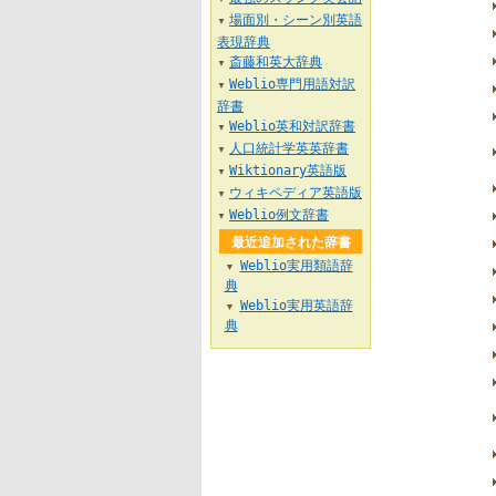
場面別・シーン別英語
▼
表現辞典
斎藤和英大辞典
▼
Weblio専門用語対訳
▼
辞書
Weblio英和対訳辞書
▼
人口統計学英英辞書
▼
Wiktionary英語版
▼
ウィキペディア英語版
▼
Weblio例文辞書
▼
最近追加された辞書
Weblio実用類語辞
▼
典
Weblio実用英語辞
▼
典