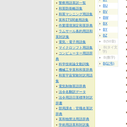
警察用語英訳一覧
▼
BU
和英防衛略語集
▼
BV
和英マシニング用語集
▼
BW
英和ITS関連用語集
▼
BX
作業環境測定和英辞典
▼
BY
ラムサール条約用語和
▼
BZ
英対訳集
B(50音)
電気・電子用語集
▼
B(タイ文
マイクロソフト用語集
▼
字)
コンピューター用語辞
▼
B(数字)
典
B(記号)
科学技術論文動詞集
▼
機械工学英和和英辞典
▼
和英宇宙実験対訳用語
▼
集
電気制御英語辞典
▼
法令名翻訳データ
▼
法令用語日英標準対訳
▼
辞書
部局課名・官職名英訳
▼
辞典
英和独禁法用語辞典
▼
学術用語英和対訳集
▼