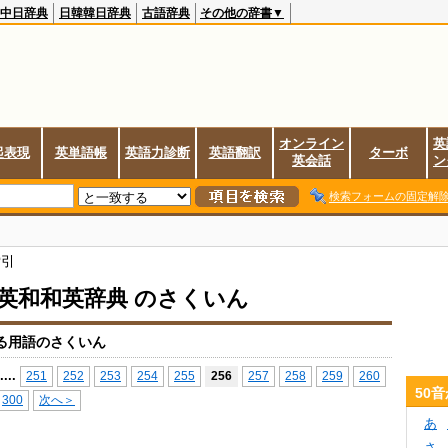
中日辞典
日韓韓日辞典
古語辞典
その他の辞書▼
オンライン
英
起表現
英単語帳
英語力診断
英語翻訳
ターボ
英会話
ン
検索フォームの固定解
索引
io英和和英辞典 のさくいん
る用語のさくいん
...
.
251
252
253
254
255
256
257
258
259
260
50
300
次へ＞
あ
さ