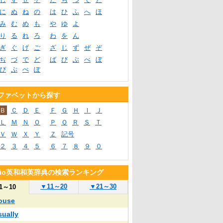
に
ぬ
ね
の
は
ひ
ふ
へ
ほ
み
む
め
も
や
ゆ
よ
り
る
れ
ろ
わ
を
ん
ぎ
ぐ
げ
ご
ざ
じ
ず
ぜ
ぞ
ぢ
づ
で
ど
ば
び
ぶ
べ
ぼ
ぴ
ぷ
ぺ
ぽ
ファベットから探す
Ｂ
Ｃ
Ｄ
Ｅ
Ｆ
Ｇ
Ｈ
Ｉ
Ｊ
Ｌ
Ｍ
Ｎ
Ｏ
Ｐ
Ｑ
Ｒ
Ｓ
Ｔ
Ｖ
Ｗ
Ｘ
Ｙ
Ｚ
記号
２
３
４
５
６
７
８
９
０
blio英和和英辞典の検索ランキング
▼
11～20
▼
21～30
1～10
ouse
sually