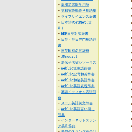
集団災害医学用語
▼
英和実験動物学用語集
▼
ライフサイエンス辞書
▼
日本語WordNet(英
▼
和)
EDR日英対訳辞書
▼
日英・英日専門用語辞
▼
書
日英固有名詞辞典
▼
JMnedict
▼
遺伝子名称シソーラス
▼
Weblio派生語辞書
▼
Weblio記号和英辞書
▼
Weblio和製英語辞書
▼
Weblio英語表現辞典
▼
英語イディオム表現辞
▼
典
メール英語例文辞書
▼
Weblio英語言い回し
▼
辞典
インターネットスラン
▼
グ英和辞典
最強のスラング英会話
▼