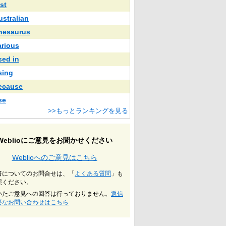
st
ustralian
hesaurus
arious
sed in
sing
ecause
se
>>もっとランキングを見る
Weblioにご意見をお聞かせください
Weblioへのご意見はこちら
書についてのお問合せは、「
よくある質問
」も
照ください。
いたご意見への回答は行っておりません。
返信
要なお問い合わせはこちら