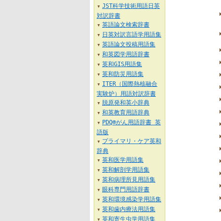
JST科学技術用語日英
▼
対訳辞書
英語論文検索辞書
▼
日英対訳言語学用語集
▼
英語論文投稿用語集
▼
和英図学用語辞書
▼
英和GIS用語集
▼
英和防災用語集
▼
ITER（国際熱核融合
▼
実験炉）用語対訳辞書
脱原発和英小辞典
▼
和英教育用語辞典
▼
PDQ®がん用語辞書 英
▼
語版
プライマリ・ケア英和
▼
辞典
英和医学用語集
▼
英和解剖学用語集
▼
英和病理所見用語集
▼
眼科専門用語辞書
▼
英和環境感染学用語集
▼
英和歯内療法用語集
▼
英和寄生虫学用語集
▼