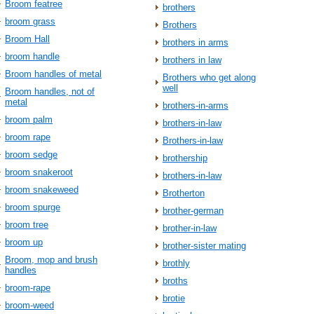
Broom featree
brothers
broom grass
Brothers
Broom Hall
brothers in arms
broom handle
brothers in law
Broom handles of metal
Brothers who get along
well
Broom handles, not of
metal
brothers-in-arms
broom palm
brothers-in-law
broom rape
Brothers-in-law
broom sedge
brothership
broom snakeroot
brothers‐in‐law
broom snakeweed
Brotherton
broom spurge
brother‐german
broom tree
brother‐in‐law
broom up
brother‐sister mating
Broom, mop and brush
brothly
handles
broths
broom-rape
brotie
broom-weed