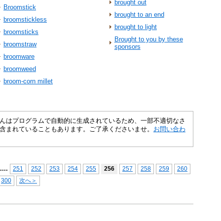
brought out
Broomstick
brought to an end
broomstickless
brought to light
broomsticks
Brought to you by these
broomstraw
sponsors
broomware
broomweed
broom‐corn millet
さくいんはプログラムで自動的に生成されているため、一部不適切なさ
含まれていることもあります。ご了承くださいませ。
お問い合わ
...
.
251
252
253
254
255
256
257
258
259
260
300
次へ＞