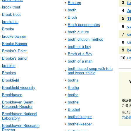
3
ju
Brostep
brook trout
broth
4
A
Brook trout
Broth
5
T
brookable
Broth concentrates
6
v
Brooke
broth culture
7
u
brooke banner
broth dilution method
8
u
Brooke Banner
broth of a boy
9
b
Brooke's Point
Broth of a Boy
10
u
Brooke's tumor
broth of a man
brookes
broth-based soup with tofu
Brookes
and water shield
Brookfield
brotha
Brookfield viscosity
Brotha
Brookhaven
brothe
※辞
Brookhaven Beam
brothel
ご参
Research Reactor
Brothel
※頂
Brookhaven National
brothel keeper
の必
Laboratory
brothel-keeper
Brookhaven Research
Reactor