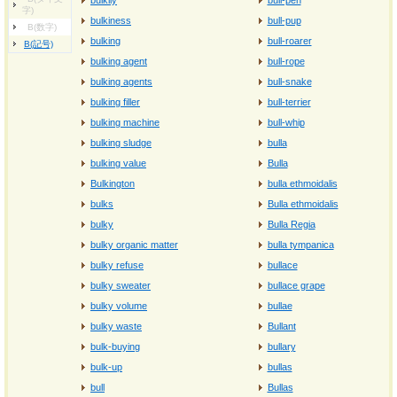
bulkily
bull-pen
字)
bulkiness
bull-pup
B(数字)
bulking
bull-roarer
B(記号)
bulking agent
bull-rope
bulking agents
bull-snake
bulking filler
bull-terrier
bulking machine
bull-whip
bulking sludge
bulla
bulking value
Bulla
Bulkington
bulla ethmoidalis
bulks
Bulla ethmoidalis
bulky
Bulla Regia
bulky organic matter
bulla tympanica
bulky refuse
bullace
bulky sweater
bullace grape
bulky volume
bullae
bulky waste
Bullant
bulk‐buying
bullary
bulk‐up
bullas
bull
Bullas