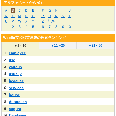
アルファベットから探す
Ａ
Ｂ
Ｃ
Ｄ
Ｅ
Ｆ
Ｇ
Ｈ
Ｉ
Ｊ
Ｋ
Ｌ
Ｍ
Ｎ
Ｏ
Ｐ
Ｑ
Ｒ
Ｓ
Ｔ
Ｕ
Ｖ
Ｗ
Ｘ
Ｙ
Ｚ
記号
１
２
３
４
５
６
７
８
９
０
Weblio英和和英辞典の検索ランキング
▼
11～20
▼
21～30
▼
1～10
1
employee
2
use
3
various
4
usually
5
because
6
services
7
house
8
Australian
9
august
10
Katakame