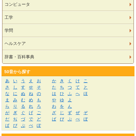
コンピュータ
工学
学問
ヘルスケア
辞書・百科事典
50音から探す
あ
い
う
え
お
か
き
く
け
こ
さ
し
す
せ
そ
た
ち
つ
て
と
な
に
ぬ
ね
の
は
ひ
ふ
へ
ほ
ま
み
む
め
も
や
ゆ
よ
ら
り
る
れ
ろ
わ
を
ん
が
ぎ
ぐ
げ
ご
ざ
じ
ず
ぜ
ぞ
だ
ぢ
づ
で
ど
ば
び
ぶ
べ
ぼ
ぱ
ぴ
ぷ
ぺ
ぽ