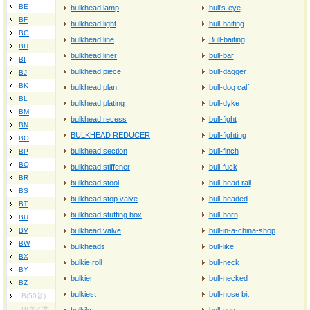
BE
bulkhead lamp
bull's‐eye
BF
bulkhead light
bull-baiting
BG
bulkhead line
Bull-baiting
BH
bulkhead liner
bull-bar
BI
bulkhead piece
bull-dagger
BJ
BK
bulkhead plan
bull-dog calf
BL
bulkhead plating
bull-dyke
BM
bulkhead recess
bull-fight
BN
BULKHEAD REDUCER
bull-fighting
BO
bulkhead section
bull-finch
BP
BQ
bulkhead stiffener
bull-fuck
BR
bulkhead stool
bull-head rail
BS
bulkhead stop valve
bull-headed
BT
bulkhead stuffing box
bull-horn
BU
BV
bulkhead valve
bull-in-a-china-shop
BW
bulkheads
bull-like
BX
bulkie roll
bull-neck
BY
bulkier
bull-necked
BZ
bulkiest
bull-nose bit
B(50音)
B(タイ文