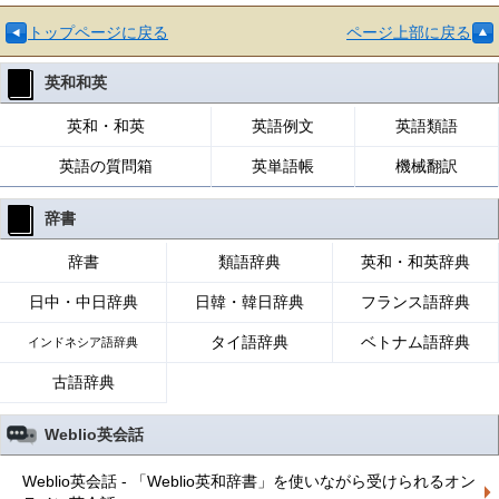
トップページに戻る
ページ上部に戻る
英和和英
英和・和英
英語例文
英語類語
英語の質問箱
英単語帳
機械翻訳
辞書
辞書
類語辞典
英和・和英辞典
日中・中日辞典
日韓・韓日辞典
フランス語辞典
タイ語辞典
ベトナム語辞典
インドネシア語辞典
古語辞典
Weblio英会話
Weblio英会話 - 「Weblio英和辞書」を使いながら受けられるオン