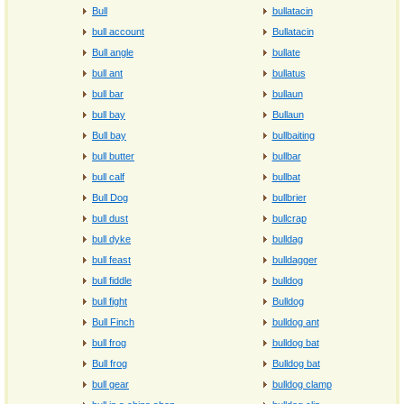
Bull
bullatacin
bull account
Bullatacin
Bull angle
bullate
bull ant
bullatus
bull bar
bullaun
bull bay
Bullaun
Bull bay
bullbaiting
bull butter
bullbar
bull calf
bullbat
Bull Dog
bullbrier
bull dust
bullcrap
bull dyke
bulldag
bull feast
bulldagger
bull fiddle
bulldog
bull fight
Bulldog
Bull Finch
bulldog ant
bull frog
bulldog bat
Bull frog
Bulldog bat
bull gear
bulldog clamp