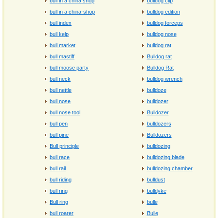
bull in a china shop
bulldog clip
bull in a china-shop
bulldog edition
bull index
bulldog forceps
bull kelp
bulldog nose
bull market
bulldog rat
bull mastiff
Bulldog rat
bull moose party
Bulldog Rat
bull neck
bulldog wrench
bull nettle
bulldoze
bull nose
bulldozer
bull nose tool
Bulldozer
bull pen
bulldozers
bull pine
Bulldozers
Bull principle
bulldozing
bull race
bulldozing blade
bull rail
bulldozing chamber
bull riding
bulldust
bull ring
bulldyke
Bull ring
bulle
bull roarer
Bulle