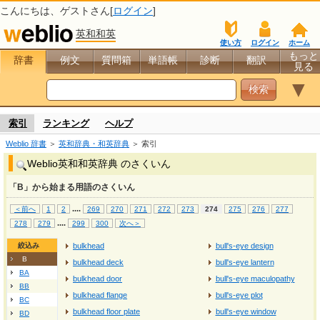
こんにちは、
ゲスト
さん[
ログイン
]
英和和英
使い方
ログイン
ホーム
もっと
辞書
例文
質問箱
単語帳
診断
翻訳
見る
▼
索引
ランキング
ヘルプ
Weblio 辞書
＞
英和辞典・和英辞典
＞ 索引
Weblio英和和英辞典 のさくいん
「B」から始まる用語のさくいん
...
.
＜前へ
1
2
269
270
271
272
273
274
275
276
277
...
.
278
279
299
300
次へ＞
絞込み
bulkhead
bull's-eye design
B
bulkhead deck
bull's-eye lantern
BA
bulkhead door
bull's-eye maculopathy
BB
bulkhead flange
bull's-eye plot
BC
bulkhead floor plate
bull's-eye window
BD