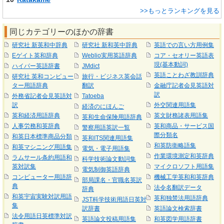
>>もっとランキングを見る
同じカテゴリーのほかの辞書
研究社 新英和中辞典
研究社 新和英中辞典
英語での言い方用例集
Eゲイト英和辞典
Weblio実用英語辞典
コア・セオリー英語表
現(基本動詞)
ハイパー英語辞書
JMdict
英語ことわざ教訓辞典
研究社 英和コンピュー
旅行・ビジネス英会話
ター用語辞典
翻訳
金融庁記者会見英語対
訳
外務省記者会見英語対
Tatoeba
訳
外交関連用語集
経済のにほんご
英和経済用語辞典
英文財務諸表用語集
英和生命保険用語辞典
人事労務和英辞典
英和商品・サービス国
警察用語英訳一覧
際分類名
和英日本標準商品分類
英和ITS関連用語集
和英防衛略語集
和英マシニング用語集
電気・電子用語集
作業環境測定和英辞典
ラムサール条約用語和
科学技術論文動詞集
英対訳集
マイクロソフト用語集
電気制御英語辞典
コンピューター用語辞
機械工学英和和英辞典
部局課名・官職名英訳
典
法令名翻訳データ
辞典
和英宇宙実験対訳用語
英和独禁法用語辞典
JST科学技術用語日英対
集
訳辞書
英語論文検索辞書
法令用語日英標準対訳
英語論文投稿用語集
和英図学用語辞書