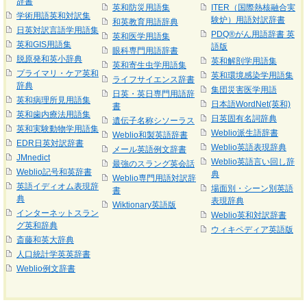
辞書
英和防災用語集
ITER（国際熱核融合実
学術用語英和対訳集
験炉）用語対訳辞書
和英教育用語辞典
日英対訳言語学用語集
PDQ®がん用語辞書 英
英和医学用語集
英和GIS用語集
語版
眼科専門用語辞書
脱原発和英小辞典
英和解剖学用語集
英和寄生虫学用語集
プライマリ・ケア英和
英和環境感染学用語集
ライフサイエンス辞書
辞典
集団災害医学用語
日英・英日専門用語辞
英和病理所見用語集
日本語WordNet(英和)
書
英和歯内療法用語集
日英固有名詞辞典
遺伝子名称シソーラス
英和実験動物学用語集
Weblio派生語辞書
Weblio和製英語辞書
EDR日英対訳辞書
Weblio英語表現辞典
メール英語例文辞書
JMnedict
Weblio英語言い回し辞
最強のスラング英会話
Weblio記号和英辞書
典
Weblio専門用語対訳辞
英語イディオム表現辞
場面別・シーン別英語
書
典
表現辞典
Wiktionary英語版
インターネットスラン
Weblio英和対訳辞書
グ英和辞典
ウィキペディア英語版
斎藤和英大辞典
人口統計学英英辞書
Weblio例文辞書