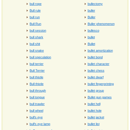
bull rope
bullectomy
Bull rule
buller
bull run
Buller
Bull Run
Buller phenomenon
bull session
bullesco
bull shark
bullet
bull shit
Bullet
bull snake
bullet amortization
bull speculation
bullet bond
bull terrier
bullet character
Bull Terrier
bullet chess
bull thistle
bullet dwarf
Bull thistle
bullet fingerprinting
bull through
bullet group
bull tongue
Bullet gun games
bull trawler
bullet hell
bull wheel
bullet hole
bull's eye
bullet jacket
bull's eye lamp
bullet list