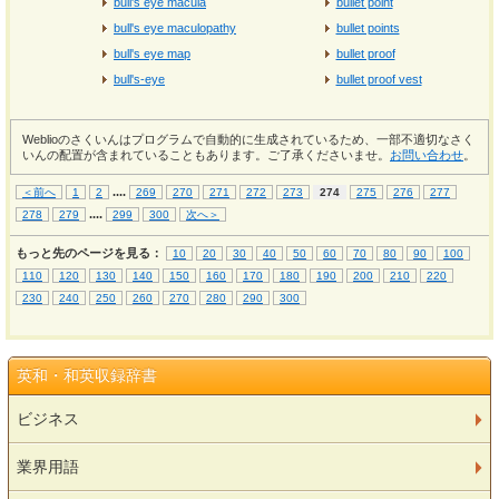
bull's eye macula
bullet point
bull's eye maculopathy
bullet points
bull's eye map
bullet proof
bull's-eye
bullet proof vest
Weblioのさくいんはプログラムで自動的に生成されているため、一部不適切なさく
いんの配置が含まれていることもあります。ご了承くださいませ。
お問い合わせ
。
...
.
＜前へ
1
2
269
270
271
272
273
274
275
276
277
...
.
278
279
299
300
次へ＞
もっと先のページを見る：
10
20
30
40
50
60
70
80
90
100
110
120
130
140
150
160
170
180
190
200
210
220
230
240
250
260
270
280
290
300
英和・和英収録辞書
ビジネス
業界用語