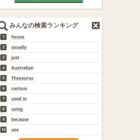
みんなの検索ランキング
house
1
usually
2
just
3
Australian
4
Thesaurus
5
various
6
used in
7
using
8
because
9
use
10