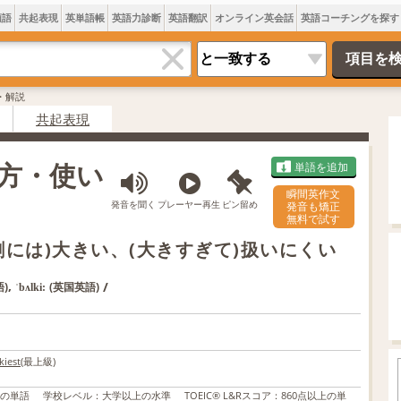
類語
共起表現
英単語帳
英語力診断
英語翻訳
オンライン英会話
英語コーチングを探す
味・解説
共起表現
み方・使い
単語を追加
瞬間英作文
発音を聞く
プレーヤー再生
ピン留め
発音も矯正
無料で試す
割には)大きい、(大きすぎて)扱いにくい
,
/
)
(英国英語)
ˈbʌlki:
kiest
(最上級)
上の単語
学校レベル
：
大学以上の水準
TOEIC® L&Rスコア
：
860点以上の単