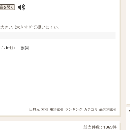
音を聞く
)
大きい
; (
大き
すぎて
)
扱いにくい
.
副詞
/
‐kɪ
li
/
出典元
索引
用語索引
ランキング
カテゴリ
品詞別索引
該当件数 :
1369
件