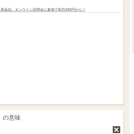
ン英会話。オンライン説明会に参加で初月480円から！
L
o
/
U
a
n
d
m
e
u
d
t
:
e
7
0
.
0
5
%
y」の意味