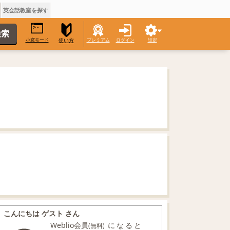
英会話教室を探す
小窓モード
プレミアム
ログイン
設定
使い方
こんにちは ゲスト さん
Weblio会員
になると
(無料)