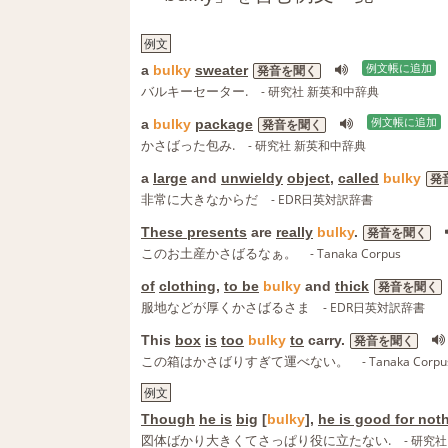
例文
a
bulky
sweater
例文帳に追加
発音を聞く
バルキーセーター.
- 研究社 新英和中辞典
a
bulky
package
例文帳に追加
発音を聞く
かさばった包み.
- 研究社 新英和中辞典
a
large
and
unwieldy
object
,
called
bulky
発
非常に大きなからだ
- EDR日英対訳辞書
These presents
are
really
bulky
.
発音を聞く
このお土産かさばるなぁ。
- Tanaka Corpus
of
clothing
,
to be
bulky
and
thick
発音を聞く
服地などが厚くかさばるさま
- EDR日英対訳辞書
This
box
is
too
bulky
to
carry.
発音を聞く
この箱はかさばりすぎて運べない。
- Tanaka Corpu
例文
Though
he is
big
[
bulky
],
he is good for not
図体ばかり大きくてさっぱり役に立たない.
- 研究