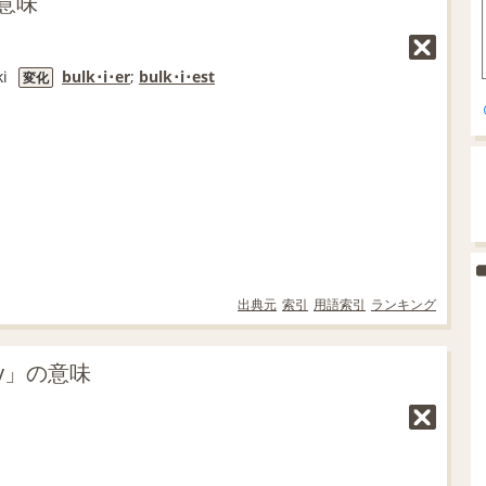
の意味
ki
bulk･i･er
;
bulk･i･est
変化
出典元
索引
用語索引
ランキング
y」の意味