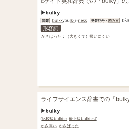
Eゲイト英和辞典での「bulky」
bulky
bulk･
ybú
lk･
i･
ness
bʌ́l
音節
発音記号・
読み方
形容詞
かさばった
；（
大きく
て）
扱いにくい
ライフサイエンス辞書での「bulk
bulky
(
比較級
bulkier
-
最上級
bulkiest
)
かさ高い
,
かさばった