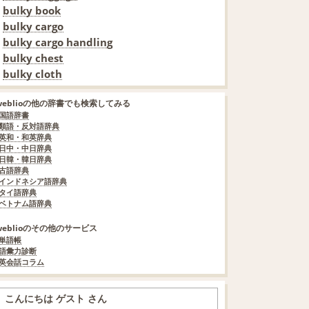
bulky book
bulky cargo
bulky cargo handling
bulky chest
bulky cloth
weblioの他の辞書でも検索してみる
国語辞書
類語・反対語辞典
英和・和英辞典
日中・中日辞典
日韓・韓日辞典
古語辞典
インドネシア語辞典
タイ語辞典
ベトナム語辞典
weblioのその他のサービス
単語帳
語彙力診断
英会話コラム
こんにちは ゲスト さん