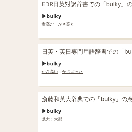
EDR日英対訳辞書での「bulky」
bulky
嵩高だ
；
かさ高だ
日英・英日専門用語辞書での「bul
bulky
かさ高い
，
かさばった
斎藤和英大辞典での「bulky」の
bulky
尨大
；
大部