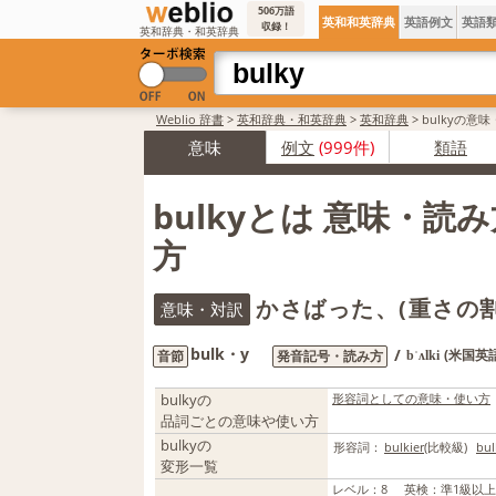
506万語
英和和英辞典
英語例文
英語
収録！
英和辞典・和英辞典
Weblio 辞書
>
英和辞典・和英辞典
>
英和辞典
>
bulkyの意
意味
例文
(999件)
類語
bulkyとは 意味・読
方
かさばった、(重さの
意味・対訳
bulk・y
/
(米国英語
音節
発音記号・読み方
bˈʌlki
bulkyの
形容詞としての意味・使い方
品詞ごとの意味や使い方
bulkyの
形容詞：
bulkier
(比較級)
bul
変形一覧
レベル
：
8
英検
：
準1級以