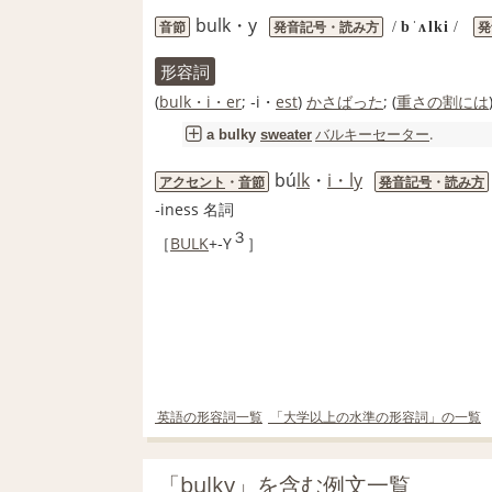
bulk・y
音節
発音記号・読み方
発
/
bˈʌlki
/
形容詞
(
bulk・i・er
; ‐i・
est
)
かさばった
; (
重さ
の割には
バルキーセーター
.
a
bulky
sweater
bú
lk
・
i・ly
アクセント
・
音節
発音記号
・
読み方
‐iness
名詞
３
［
BULK
+‐Y
］
英語の形容詞一覧
「大学以上の水準の形容詞」の一覧
「bulky」を含む例文一覧