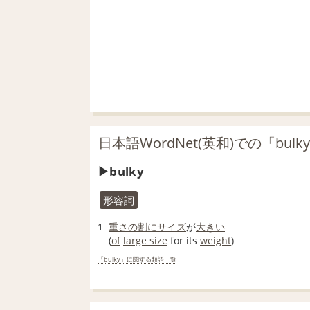
日本語WordNet(英和)での「bul
bulky
形容詞
1
重さ
の割に
サイズ
が
大きい
(
of
large size
for its
weight
)
「bulky」に関する類語一覧