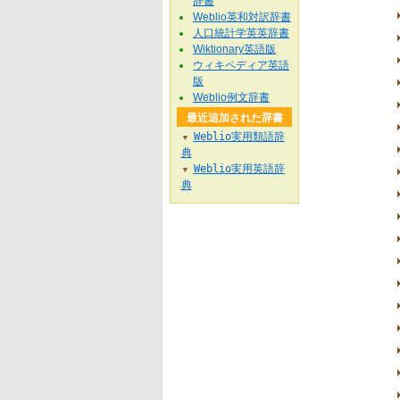
辞書
Weblio英和対訳辞書
人口統計学英英辞書
Wiktionary英語版
ウィキペディア英語
版
Weblio例文辞書
最近追加された辞書
Weblio実用類語辞
▼
典
Weblio実用英語辞
▼
典