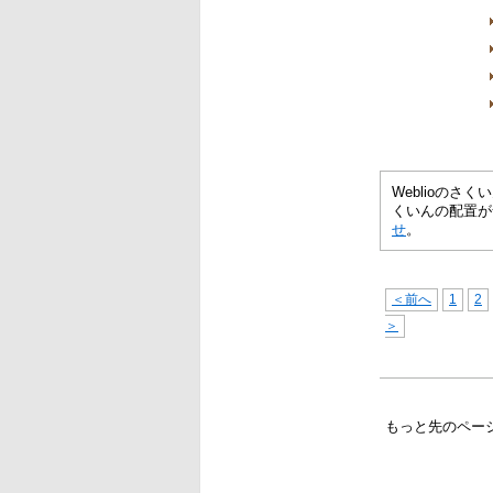
Weblioの
くいんの配置が
せ
。
＜前へ
1
2
＞
もっと先のペー