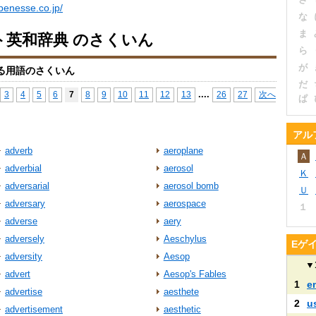
benesse.co.jp/
な
ま
ト英和辞典 のさくいん
ら
が
る用語のさくいん
だ
...
.
3
4
5
6
7
8
9
10
11
12
13
26
27
次へ
ぱ
アル
adverb
aeroplane
Ａ
adverbial
aerosol
Ｋ
adversarial
aerosol bomb
Ｕ
adversary
aerospace
１
adverse
aery
adversely
Aeschylus
Eゲ
adversity
Aesop
▼
advert
Aesop's Fables
1
e
advertise
aesthete
2
u
advertisement
aesthetic