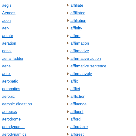
aegis
affiliate
Aeneas
affiliated
aeon
affiliation
aer-
affinity
aerate
affirm
aeration
affirmation
aerial
affirmative
aerial ladder
affirmative action
aerie
affirmative sentence
aero-
affirmatively
aerobatic
affix
aerobatics
afflict
aerobic
affliction
aerobic digestion
affluence
aerobics
affluent
aerodrome
afford
aerodynamic
affordable
aerodynamics
afforest