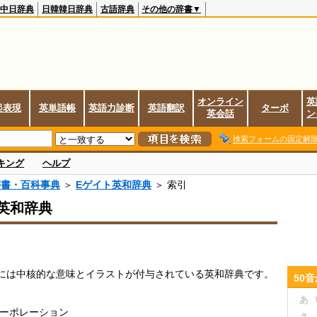
中日辞典
日韓韓日辞典
古語辞典
その他の辞書▼
オンライン
英
起表現
英単語帳
英語力診断
英語翻訳
ターボ
英会話
ン
検索フォームの固定解
キング
ヘルプ
辞書・百科事典
＞
Eゲイト英和辞典
＞ 索引
英和辞典
には中核的な意味とイラストが付与されている英和辞典です。
50
あ
コーポレーション
さ