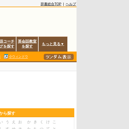
辞書総合TOP
|
ヘルプ
語コーチ
英会話教室
もっと見る▼
グを探す
を探す
除
小ウィンドウ
音から探す
い
う
え
お
か
き
く
け
こ
し
す
せ
そ
た
ち
つ
て
と