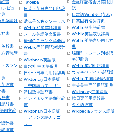
語辞書
金融庁記者会見英語対
Tatoeba
コンピュ
訳
日英・英日専門用語辞
辞典
日本語WordNet(英和)
書
会見英語対
日英固有名詞辞典
遺伝子名称シソーラス
Weblio派生語辞書
Weblio和製英語辞書
訳辞書
Weblio英語表現辞典
メール英語例文辞書
Weblio英語言い回し辞
最強のスラング英会話
号和英辞書
典
Weblio専門用語対訳辞
オム表現辞
場面別・シーン別英語
書
表現辞典
Wiktionary英語版
ットスラン
Weblio英和対訳辞書
白水社 中国語辞典
ウィキペディア英語版
日中中日専門用語辞典
辞典
Weblio中国語翻訳辞書
Wiktionary日本語版
英英辞書
中英英中専門用語辞典
（中国語カテゴリ）
辞書
Wiktionary中国語版
韓国語単語辞書
訳辞書
韓日専門用語辞書
インドネシア語翻訳辞
日対訳辞書
書
タイ語辞書
中国語例文辞
Wiktionary日本語版
Wikipediaフランス語版
（フランス語カテゴ
ア語辞書
リ）
翻訳辞書