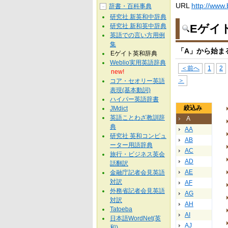
URL
http://www.
辞書・百科事典
－
研究社 新英和中辞典
研究社 新和英中辞典
Eゲイ
英語での言い方用例
集
「A」から始ま
Eゲイト英和辞典
Weblio実用英語辞典
＜前へ
1
2
new!
＞
コア・セオリー英語
表現(基本動詞)
ハイパー英語辞書
絞込み
JMdict
英語ことわざ教訓辞
A
典
AA
研究社 英和コンピュ
AB
ーター用語辞典
AC
旅行・ビジネス英会
AD
話翻訳
AE
金融庁記者会見英語
対訳
AF
外務省記者会見英語
AG
対訳
AH
Tatoeba
AI
日本語WordNet(英
AJ
和)