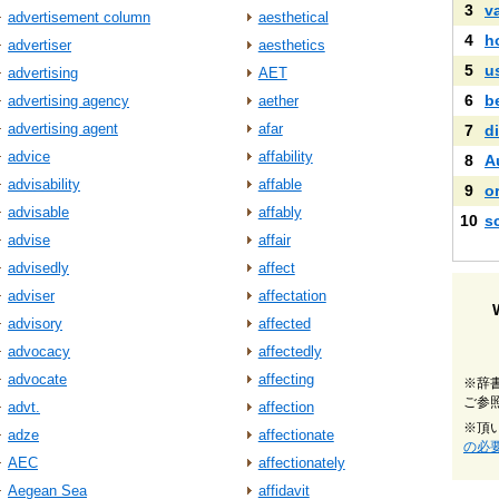
3
v
advertisement column
aesthetical
4
h
advertiser
aesthetics
5
u
advertising
AET
6
b
advertising agency
aether
advertising agent
afar
7
di
advice
affability
8
A
advisability
affable
9
o
advisable
affably
10
s
advise
affair
advisedly
affect
adviser
affectation
advisory
affected
advocacy
affectedly
advocate
affecting
※辞
ご参
advt.
affection
※頂
adze
affectionate
の必
AEC
affectionately
Aegean Sea
affidavit