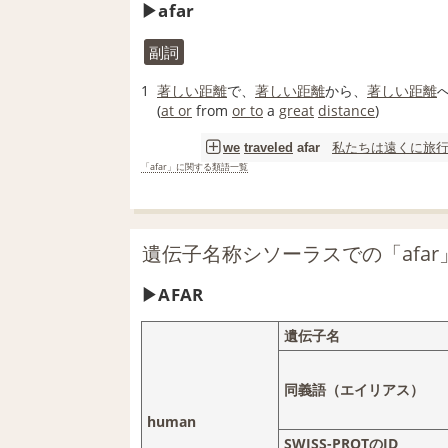
afar
副詞
1
著しい
距離
で、
著しい
距離
から、
著しい
距離
(
at or
from
or to
a
great
distance
)
私たちは
遠くに
旅
we
traveled
afar
「afar」に関する類語一覧
遺伝子名称シソーラスでの「afar
AFAR
遺伝子名
同義語（エイリアス）
human
SWISS-PROTのID