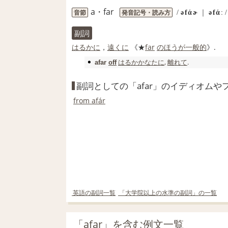
a・far
音節
発音記号・読み方
/
əfάɚ
｜
əfάː
/
副詞
はるかに
，
遠くに
《★
far
のほうが
一般的
》.
はるか
かなたに
,
離れて
.
afar
off
副詞としての「afar」のイディオムや
from afár
英語の副詞一覧
「大学院以上の水準の副詞」の一覧
「afar」を含む例文一覧