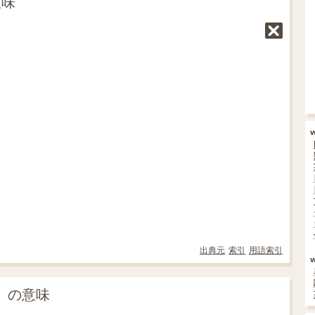
意味
出典元
索引
用語索引
」の意味