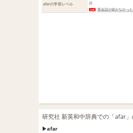
語
afarの学習レベル
英会話が続かなかった人
公式
研究社 新英和中辞典での「afar
afar