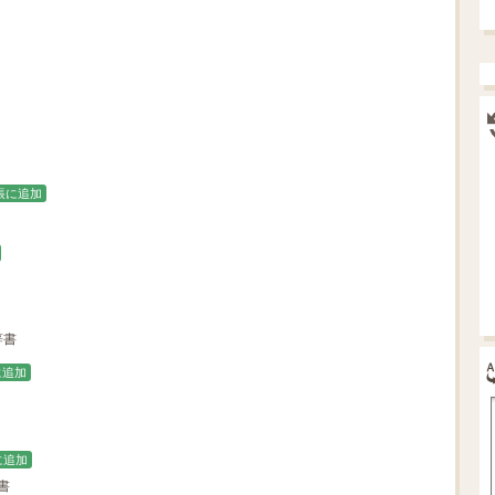
帳に追加
辞書
に追加
に追加
書