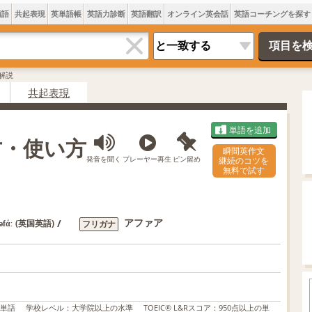
類語
共起表現
英単語帳
英語力診断
英語翻訳
オンライン英会話
英語コーチングを探す
・解説
共起表現
単語を追加
方・使い方
瞬間英作文
発音を聞く
プレーヤー再生
ピン留め
継続のコツを
無料で試す
アファア
/
(英国英語)
フリガナ
əfάː
の単語
学校レベル
：
大学院以上の水準
TOEIC® L&Rスコア
：
950点以上の単