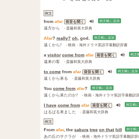
例文
from
afar
例文帳に追加
発音を聞く
遠方から
- 斎藤和英大辞典
Afar
?
really?
oh
, god.
例文帳に追加
遠くから?
- 映画・海外ドラマ英語字幕翻訳辞書
a
visitor
come from
afar
例文
発音を聞く
遠来の客
- 斎藤和英大辞典
to come
from
afar
例文帳に追加
発音を聞く
遠くから来る
- 斎藤和英大辞典
You
come from
afar
?
例文帳に追加
遠くから来たのか?
- 映画・海外ドラマ英語字幕翻訳
I have
come from
afar
例文帳
発音を聞く
はるばる来ました
- 斎藤和英大辞典
例文
From
afar
, the
sakura
tree
on that
hill
例文帳
あの丘のサクラが
- 映画・海外ドラマ英語字幕翻訳辞