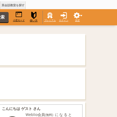
英会話教室を探す
小窓モード
プレミアム
ログイン
設定
使い方
こんにちは ゲスト さん
Weblio会員
になると
(無料)