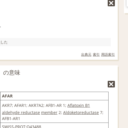
へ
行
した
出典元
索引
用語索引
」の意味
AFAR
AKR7; AFAR1; AKR7A2; AFB1-AR 1;
Aflatoxin B1
aldehyde reductase
member
2;
Aldoketoreductase
7;
AFB1-AR1
SWISS-PROT:O43488