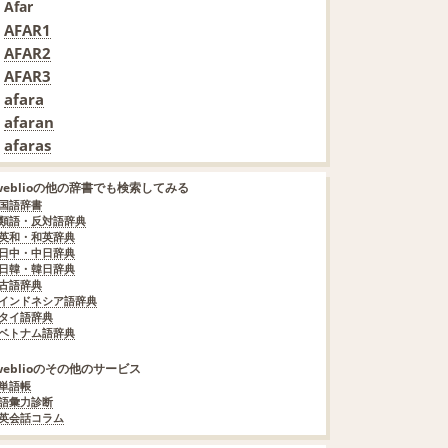
Afar
AFAR1
AFAR2
AFAR3
afara
afaran
afaras
weblioの他の辞書でも検索してみる
国語辞書
類語・反対語辞典
英和・和英辞典
日中・中日辞典
日韓・韓日辞典
古語辞典
インドネシア語辞典
タイ語辞典
ベトナム語辞典
weblioのその他のサービス
単語帳
語彙力診断
英会話コラム