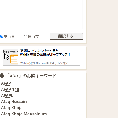
英→日
日→英
「afar」のお隣キーワード
AFAP
AFAP-110
AFAPL
Afaq Hussain
Afaq Khoja
Afaq Khoja Mausoleum