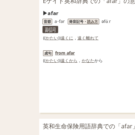
Eゲイト英和辞典での「afar」の
afar
a･far
əfɑ́ːr
音節
発音記号・
読み方
副詞
((
かたい
))
遠くに
，
遠く
離れて
from afar
成句
((
かたい
))
遠くから
，
かなた
から
英和生命保険用語辞典での「afar