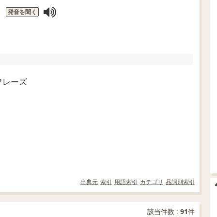
発音を聞く
フレーズ
出典元
索引
用語索引
カテゴリ
品詞別索引
該当件数 :
91
件