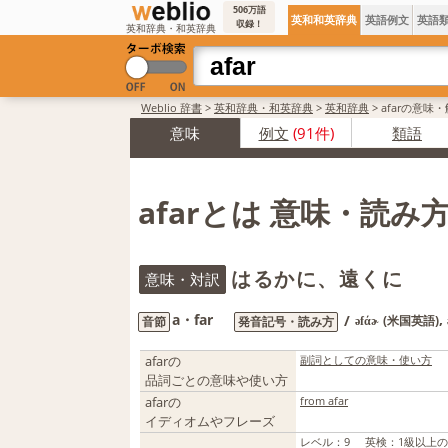
506万語
英和和英辞典
英語例文
英語
収録！
英和辞典・和英辞典
Weblio 辞書
>
英和辞典・和英辞典
>
英和辞典
>
afarの意味
意味
例文
(91件)
類語
afarとは 意味・読み
はるかに、遠くに
意味・対訳
a・far
,
/
(米国英語)
音節
発音記号・読み方
əfάɚ
afarの
副詞としての意味・使い方
品詞ごとの意味や使い方
afarの
from afar
イディオムやフレーズ
レベル
：
9
英検
：
1級以上