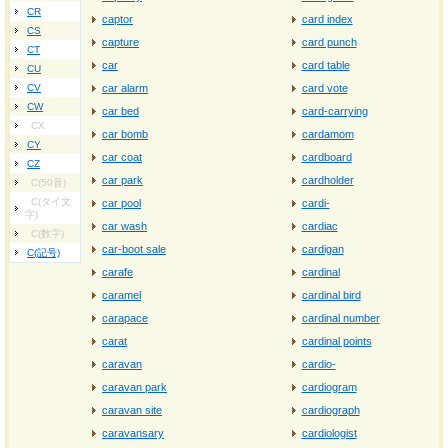
CR
captor
card index
CS
capture
card punch
CT
car
card table
CU
CV
car alarm
card vote
CW
car bed
card-carrying
CX
car bomb
cardamom
CY
car coat
cardboard
CZ
car park
cardholder
C(50音)
C(タイ文
car pool
cardi-
字)
car wash
cardiac
C(数字)
car-boot sale
cardigan
C(記号)
carafe
cardinal
caramel
cardinal bird
carapace
cardinal number
carat
cardinal points
caravan
cardio-
caravan park
cardiogram
caravan site
cardiograph
caravansary
cardiologist