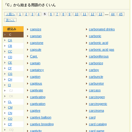
「C」から始まる用語のさくいん
...
.
＜前へ
1
2
3
4
5
6
7
8
9
10
11
12
13
44
45
次へ＞
絞込み
capsize
carbonated drinks
C
capstan
carbonic
CA
capstone
carbonic acid
CB
capsule
carbonic acid gas
CC
Capt.
carboniferous
CD
CE
captain
carbonize
CF
captaincy
carboy
CG
caption
carbuncle
CH
captious
carburetor
CI
captivate
carcass
CJ
CK
captivating
carcinogen
CL
captivation
carcinogenic
CM
captive
carcinoma
CN
captive balloon
card
CO
captive breeding
card catalog
CP
CQ
captivity
card game