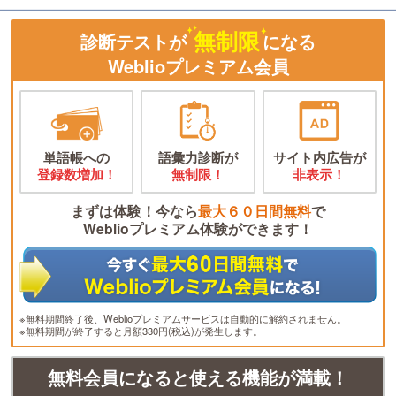
無制限
診断テストが
になる
Weblioプレミアム会員
単語帳への
語彙力診断が
サイト内広告が
登録数増加！
無制限！
非表示！
まずは体験！今なら
最大６０日間無料
で
Weblioプレミアム体験ができます！
※無料期間終了後、Weblioプレミアムサービスは自動的に解約されません。
※無料期間が終了すると月額330円(税込)が発生します。
無料会員になると使える機能が満載！