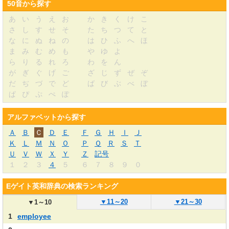
50音から探す
あ
い
う
え
お
か
き
く
け
こ
さ
し
す
せ
そ
た
ち
つ
て
と
な
に
ぬ
ね
の
は
ひ
ふ
へ
ほ
ま
み
む
め
も
や
ゆ
よ
ら
り
る
れ
ろ
わ
を
ん
が
ぎ
ぐ
げ
ご
ざ
じ
ず
ぜ
ぞ
だ
ぢ
づ
で
ど
ば
び
ぶ
べ
ぼ
ぱ
ぴ
ぷ
ぺ
ぽ
アルファベットから探す
Ａ
Ｂ
Ｃ
Ｄ
Ｅ
Ｆ
Ｇ
Ｈ
Ｉ
Ｊ
Ｋ
Ｌ
Ｍ
Ｎ
Ｏ
Ｐ
Ｑ
Ｒ
Ｓ
Ｔ
Ｕ
Ｖ
Ｗ
Ｘ
Ｙ
Ｚ
記号
１
２
３
４
５
６
７
８
９
０
Eゲイト英和辞典の検索ランキング
▼
11～20
▼
21～30
▼
1～10
1
employee