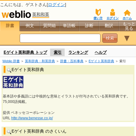
こんにちは、
ゲスト
さん[
ログイン
]
英和和英
使い方
ログイン
ホーム
もっと
辞書
例文
質問箱
単語帳
診断
翻訳
見る
▼
Eゲイト英和辞典 トップ
索引
ランキング
ヘルプ
Weblio 辞書
＞
英和辞典・和英辞典
＞
辞書・百科事典
＞
Eゲイト英和辞典
＞ 索引
Eゲイト英和辞典
基本語や多義語には中核的な意味とイラストが付与されている英和辞典です。
75,000語掲載。
提供 ベネッセコーポレーション
URL
http://www.benesse.co.jp/
Eゲイト英和辞典 のさくいん