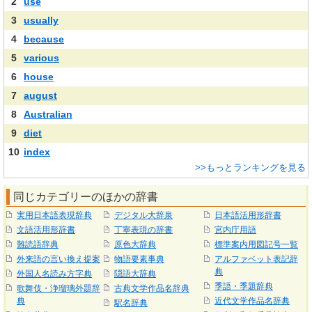
2
use
3
usually
4
because
5
various
6
house
7
august
8
Australian
9
diet
10
index
>>もっとランキングを見る
同じカテゴリーのほかの辞書
実用日本語表現辞典
デジタル大辞泉
日本語活用形辞書
文語活用形辞書
丁寧表現の辞書
宮内庁用語
難読語辞典
原色大辞典
標準案内用図記号一覧
外来語の言い換え提案
物語要素事典
アルファベット表記辞
典
外国人名読み方字典
隠語大辞典
季語・季題辞典
歌舞伎・浄瑠璃外題辞
古典文学作品名辞典
典
近代文学作品名辞典
駅名辞典