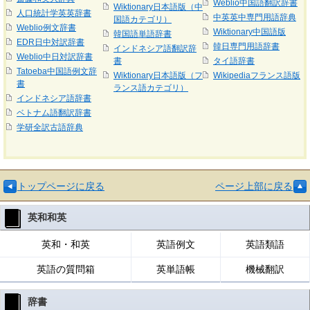
Weblio中国語翻訳辞書
Wiktionary日本語版（中
人口統計学英英辞書
中英英中専門用語辞典
国語カテゴリ）
Weblio例文辞書
Wiktionary中国語版
韓国語単語辞書
EDR日中対訳辞書
韓日専門用語辞書
インドネシア語翻訳辞
Weblio中日対訳辞書
書
タイ語辞書
Tatoeba中国語例文辞
Wiktionary日本語版（フ
Wikipediaフランス語版
書
ランス語カテゴリ）
インドネシア語辞書
ベトナム語翻訳辞書
学研全訳古語辞典
トップページに戻る
ページ上部に戻る
英和和英
英和・和英
英語例文
英語類語
英語の質問箱
英単語帳
機械翻訳
辞書