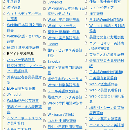
地名辞典
住所・郵便番号検索
JMnedict
名字辞典
ウィキペディア
Wiktionary日本語版（日
ウィキペディア小見出
本語カテゴリ）
漢字辞典
し辞書
Weblio実用類語辞典
日本語WordNet(類語)
Weblio日本語例文用例
Weblioシソーラス
Weblio対義語・反対語
辞書
辞書
研究社 新和英中辞典
Weblio類語・言い換え
英語での言い方用例集
Weblio実用英語辞典
辞書
コア・セオリー英語表
JMdict
研究社 新英和中辞典
現(基本動詞)
旅行・ビジネス英会話
Eゲイト英和辞典
英語ことわざ教訓辞典
翻訳
ハイパー英語辞書
金融庁記者会見英語対
Tatoeba
研究社 英和コンピュー
訳
日英・英日専門用語辞
ター用語辞典
日本語WordNet(英和)
書
外務省記者会見英語対
日英固有名詞辞典
遺伝子名称シソーラス
訳
Weblio派生語辞書
Weblio和製英語辞書
EDR日英対訳辞書
Weblio英語表現辞典
メール英語例文辞書
JMnedict
Weblio英語言い回し辞
最強のスラング英会話
Weblio記号和英辞書
典
Weblio専門用語対訳辞
英語イディオム表現辞
場面別・シーン別英語
書
典
表現辞典
Wiktionary英語版
インターネットスラン
Weblio英和対訳辞書
白水社 中国語辞典
グ英和辞典
ウィキペディア英語版
日中中日専門用語辞典
斎藤和英大辞典