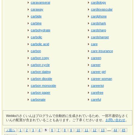
caravanserai
cardiology
caraway
cardiovascular
carbide
cardphone
carbine
cardshark
carbohydrate
cardsharp
carbolic
cardsharper
carbolic acid
care
carbon
care insurance
carbon copy
careen
carbon cycle
career
carbon dating
career girl
carbon dioxide
career woman
carbon monoxide
careerist
carbon paper
carefree
carbonate
careful
Weblioのさくいんはプログラムで自動的に生成されているため、一部不適切なさく
いんの配置が含まれていることもあります。ご了承くださいませ。
お問い合わせ
。
...
.
＜前へ
1
2
3
4
5
6
7
8
9
10
11
12
13
44
45