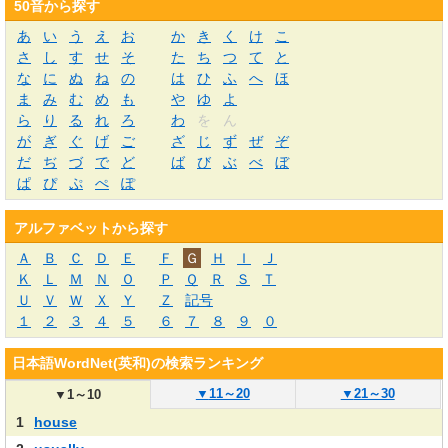
50音から探す
あ
い
う
え
お
か
き
く
け
こ
さ
し
す
せ
そ
た
ち
つ
て
と
な
に
ぬ
ね
の
は
ひ
ふ
へ
ほ
ま
み
む
め
も
や
ゆ
よ
ら
り
る
れ
ろ
わ
を
ん
が
ぎ
ぐ
げ
ご
ざ
じ
ず
ぜ
ぞ
だ
ぢ
づ
で
ど
ば
び
ぶ
べ
ぼ
ぱ
ぴ
ぷ
ぺ
ぽ
アルファベットから探す
Ａ
Ｂ
Ｃ
Ｄ
Ｅ
Ｆ
Ｇ
Ｈ
Ｉ
Ｊ
Ｋ
Ｌ
Ｍ
Ｎ
Ｏ
Ｐ
Ｑ
Ｒ
Ｓ
Ｔ
Ｕ
Ｖ
Ｗ
Ｘ
Ｙ
Ｚ
記号
１
２
３
４
５
６
７
８
９
０
日本語WordNet(英和)の検索ランキング
▼
11～20
▼
21～30
▼
1～10
1
house