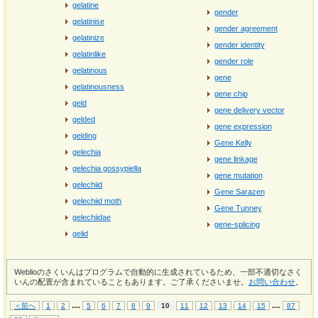
gelatine
gender
gelatinise
gender agreement
gelatinize
gender identity
gelatinlike
gender role
gelatinous
gene
gelatinousness
gene chip
geld
gene delivery vector
gelded
gene expression
gelding
Gene Kelly
gelechia
gene linkage
gelechia gossypiella
gene mutation
gelechiid
Gene Sarazen
gelechiid moth
Gene Tunney
gelechiidae
gene-splicing
gelid
Weblioのさくいんはプログラムで自動的に生成されているため、一部不適切なさく
いんの配置が含まれていることもあります。ご了承くださいませ。
お問い合わせ
。
...
.
...
.
＜前へ
1
2
5
6
7
8
9
10
11
12
13
14
15
87