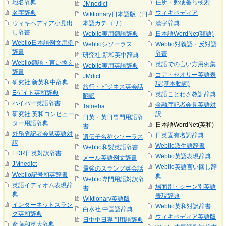
地名辞典
住所・郵便番号検索
JMnedict
名字辞典
ウィキペディア
Wiktionary日本語版（日
ウィキペディア小見出
本語カテゴリ）
漢字辞典
し辞書
Weblio実用類語辞典
日本語WordNet(類語)
Weblio日本語例文用例
Weblioシソーラス
Weblio対義語・反対語
辞書
辞書
研究社 新和英中辞典
Weblio類語・言い換え
英語での言い方用例集
Weblio実用英語辞典
辞書
コア・セオリー英語表
JMdict
研究社 新英和中辞典
現(基本動詞)
旅行・ビジネス英会話
Eゲイト英和辞典
英語ことわざ教訓辞典
翻訳
ハイパー英語辞書
金融庁記者会見英語対
Tatoeba
研究社 英和コンピュー
訳
日英・英日専門用語辞
ター用語辞典
日本語WordNet(英和)
書
外務省記者会見英語対
日英固有名詞辞典
遺伝子名称シソーラス
訳
Weblio派生語辞書
Weblio和製英語辞書
EDR日英対訳辞書
Weblio英語表現辞典
メール英語例文辞書
JMnedict
Weblio英語言い回し辞
最強のスラング英会話
Weblio記号和英辞書
典
Weblio専門用語対訳辞
英語イディオム表現辞
場面別・シーン別英語
書
典
表現辞典
Wiktionary英語版
インターネットスラン
Weblio英和対訳辞書
白水社 中国語辞典
グ英和辞典
ウィキペディア英語版
日中中日専門用語辞典
斎藤和英大辞典