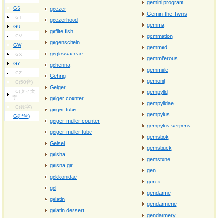
gemini program
GS
geezer
Gemini the Twins
GT
geezerhood
gemma
GU
gefilte fish
GV
gemmation
gegenschein
GW
gemmed
geglossaceae
GX
gemmiferous
GY
gehenna
gemmule
GZ
Gehrig
gemonil
G(50音)
Geiger
G(タイ文
gempylid
字)
geiger counter
gempylidae
G(数字)
geiger tube
gempylus
G(記号)
geiger-muller counter
gempylus serpens
geiger-muller tube
gemsbok
Geisel
gemsbuck
geisha
gemstone
geisha girl
gen
gekkonidae
gen x
gel
gendarme
gelatin
gendarmerie
gelatin dessert
gendarmery