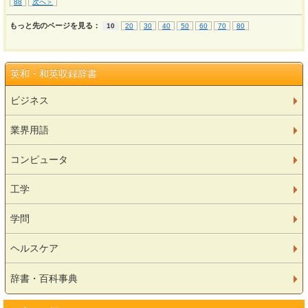
88
次へ＞
もっと先のページを見る：
10
20
30
40
50
60
70
80
英和・和英収録辞書
ビジネス
業界用語
コンピュータ
工学
学問
ヘルスケア
辞書・百科事典