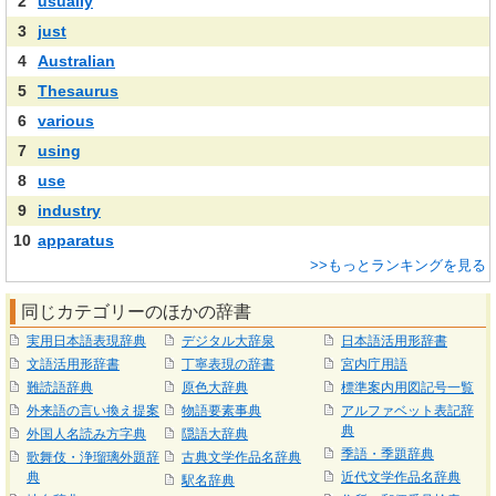
2
usually
3
just
4
Australian
5
Thesaurus
6
various
7
using
8
use
9
industry
10
apparatus
>>もっとランキングを見る
同じカテゴリーのほかの辞書
実用日本語表現辞典
デジタル大辞泉
日本語活用形辞書
文語活用形辞書
丁寧表現の辞書
宮内庁用語
難読語辞典
原色大辞典
標準案内用図記号一覧
外来語の言い換え提案
物語要素事典
アルファベット表記辞
典
外国人名読み方字典
隠語大辞典
季語・季題辞典
歌舞伎・浄瑠璃外題辞
古典文学作品名辞典
典
近代文学作品名辞典
駅名辞典