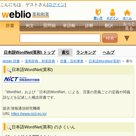
こんにちは、
ゲスト
さん[
ログイン
]
英和和英
使い方
ログイン
ホーム
もっと
辞書
例文
質問箱
単語帳
診断
翻訳
見る
▼
日本語WordNet(英和) トップ
索引
ランキング
ヘルプ
Weblio 辞書
＞
英和辞典・和英辞典
＞
辞書・百科事典
＞
日本語WordNet(英和)
＞ 索引
日本語WordNet(英和)
「WordNet」および「日本語WordNet」による、言葉の意義ごとの定義や同義
語などを記述した概念辞書です。
提供 情報通信研究機構
URL
https://www.nict.go.jp/
日本語WordNet(英和) のさくいん