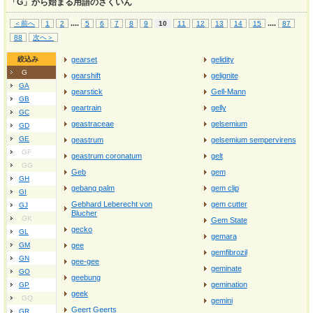
「G」から始まる用語のさくいん
...
.
...
.
＜前へ
1
2
5
6
7
8
9
10
11
12
13
14
15
87
88
次へ＞
絞込み
gearset
gelidity
G
gearshift
gelignite
GA
gearstick
Gell-Mann
GB
geartrain
gelly
GC
geastraceae
gelsemium
GD
GE
geastrum
gelsemium sempervirens
GF
geastrum coronatum
gelt
GG
Geb
gem
GH
gebang palm
gem clip
GI
Gebhard Leberecht von
gem cutter
GJ
Blucher
GK
Gem State
gecko
GL
gemara
GM
gee
gemfibrozil
GN
gee-gee
geminate
GO
geebung
gemination
GP
geek
GQ
gemini
Geert Geerts
GR