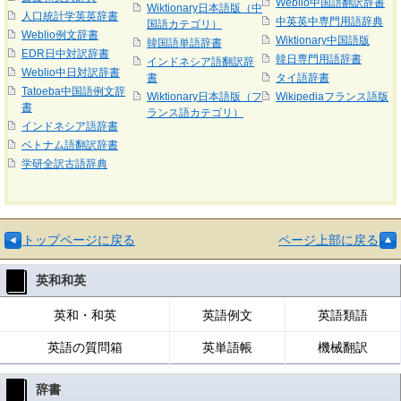
Weblio中国語翻訳辞書
Wiktionary日本語版（中
人口統計学英英辞書
中英英中専門用語辞典
国語カテゴリ）
Weblio例文辞書
Wiktionary中国語版
韓国語単語辞書
EDR日中対訳辞書
韓日専門用語辞書
インドネシア語翻訳辞
Weblio中日対訳辞書
書
タイ語辞書
Tatoeba中国語例文辞
Wiktionary日本語版（フ
Wikipediaフランス語版
書
ランス語カテゴリ）
インドネシア語辞書
ベトナム語翻訳辞書
学研全訳古語辞典
トップページに戻る
ページ上部に戻る
英和和英
英和・和英
英語例文
英語類語
英語の質問箱
英単語帳
機械翻訳
辞書