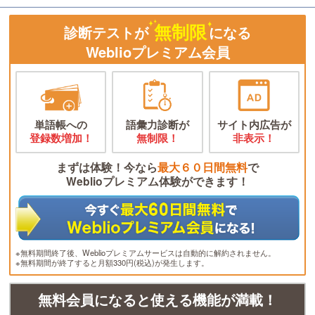
無制限
診断テストが
になる
Weblioプレミアム会員
単語帳への
語彙力診断が
サイト内広告が
登録数増加！
無制限！
非表示！
まずは体験！今なら
最大６０日間無料
で
Weblioプレミアム体験ができます！
※無料期間終了後、Weblioプレミアムサービスは自動的に解約されません。
※無料期間が終了すると月額330円(税込)が発生します。
無料会員になると使える機能が満載！