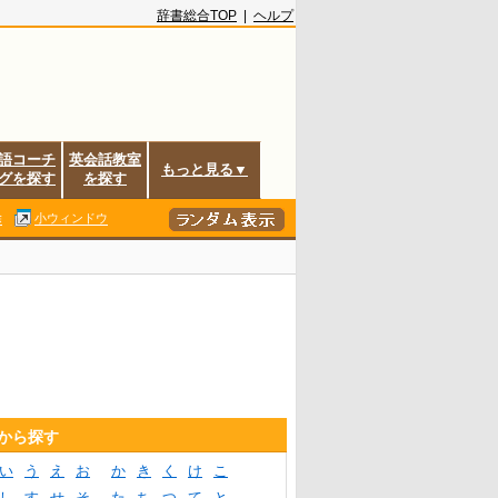
辞書総合TOP
|
ヘルプ
語コーチ
英会話教室
もっと見る▼
グを探す
を探す
除
小ウィンドウ
音から探す
い
う
え
お
か
き
く
け
こ
し
す
せ
そ
た
ち
つ
て
と