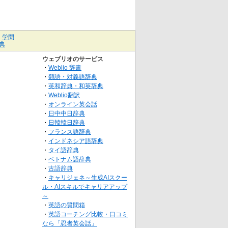
｜
学問
典
ウェブリオのサービス
・
Weblio 辞書
・
類語・対義語辞典
・
英和辞典・和英辞典
・
Weblio翻訳
・
オンライン英会話
・
日中中日辞典
・
日韓韓日辞典
・
フランス語辞典
・
インドネシア語辞典
・
タイ語辞典
・
ベトナム語辞典
・
古語辞典
・
キャリジェネ～生成AIスクー
ル・AIスキルでキャリアアップ
～
・
英語の質問箱
・
英語コーチング比較・口コミ
なら「忍者英会話」