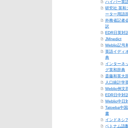
ハイパー英
研究社 英和
ーター用語
外務省記者
訳
EDR日英対
JMnedict
Weblio記
英語イディ
典
インターネ
グ英和辞典
斎藤和英大
人口統計学
Weblio例文
EDR日中対
Weblio中
Tatoeba
書
インドネシ
ベトナム語