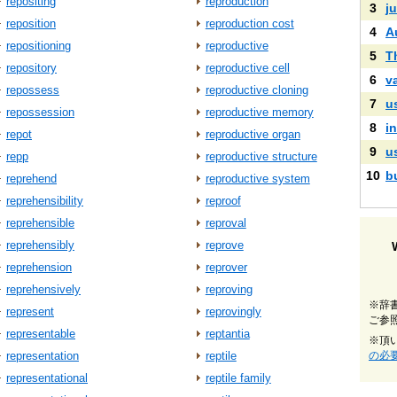
repositing
reproduction
3
ju
reposition
reproduction cost
4
A
repositioning
reproductive
5
T
repository
reproductive cell
6
v
repossess
reproductive cloning
7
u
repossession
reproductive memory
8
i
repot
reproductive organ
9
u
repp
reproductive structure
10
b
reprehend
reproductive system
reprehensibility
reproof
reprehensible
reproval
reprehensibly
reprove
reprehension
reprover
reprehensively
reproving
※辞
represent
reprovingly
ご参
representable
reptantia
※頂
representation
reptile
の必
representational
reptile family