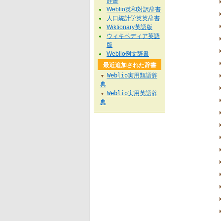
辞書
Weblio英和対訳辞書
人口統計学英英辞書
Wiktionary英語版
ウィキペディア英語
版
Weblio例文辞書
最近追加された辞書
Weblio実用類語辞
▼
典
Weblio実用英語辞
▼
典