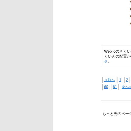
Weblioの
くいんの配置が
せ
。
＜前へ
1
2
60
61
次へ
もっと先のペー