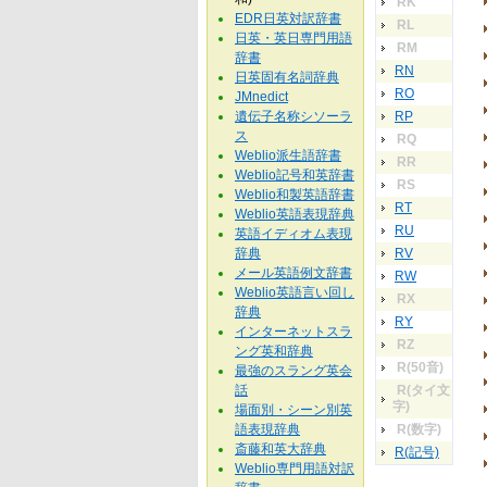
RK
EDR日英対訳辞書
RL
日英・英日専門用語
RM
辞書
RN
日英固有名詞辞典
RO
JMnedict
遺伝子名称シソーラ
RP
ス
RQ
Weblio派生語辞書
RR
Weblio記号和英辞書
RS
Weblio和製英語辞書
RT
Weblio英語表現辞典
RU
英語イディオム表現
辞典
RV
メール英語例文辞書
RW
Weblio英語言い回し
RX
辞典
RY
インターネットスラ
RZ
ング英和辞典
R(50音)
最強のスラング英会
話
R(タイ文
字)
場面別・シーン別英
語表現辞典
R(数字)
斎藤和英大辞典
R(記号)
Weblio専門用語対訳