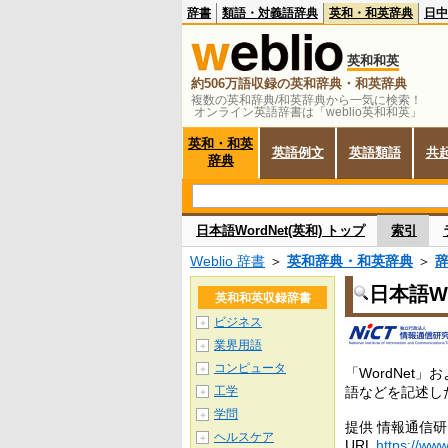
辞書
類語・対義語辞典
英和・和英辞典
日中
英和和英
約506万語収録の英和辞典・和英辞典
複数の英和辞典/和英辞典から一気に検索！
オンライン英語辞書は「weblio英和和英」
英和・和英
英語例文
英語類語
共
辞典
日本語WordNet(英和) トップ
索引
Weblio 辞書
＞
英和辞典・和英辞典
＞
日本語Wo
英和和英収録辞書
ビジネス
＋
業界用語
＋
コンピュータ
＋
「WordNet
工学
語などを記述し
＋
学問
＋
提供 情報通信
ヘルスケア
＋
URL
https://www.