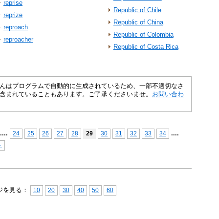
reprise
Republic of Chile
reprize
Republic of China
reproach
Republic of Colombia
reproacher
Republic of Costa Rica
さくいんはプログラムで自動的に生成されているため、一部不適切なさ
含まれていることもあります。ご了承くださいませ。
お問い合わ
...
.
...
.
24
25
26
27
28
29
30
31
32
33
34
＞
ジを見る：
10
20
30
40
50
60