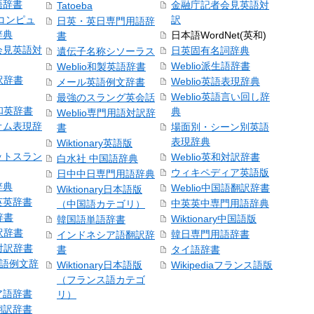
語辞書
金融庁記者会見英語対
Tatoeba
コンピュ
訳
日英・英日専門用語辞
辞典
日本語WordNet(英和)
書
会見英語対
日英固有名詞辞典
遺伝子名称シソーラス
Weblio派生語辞書
Weblio和製英語辞書
訳辞書
Weblio英語表現辞典
メール英語例文辞書
Weblio英語言い回し辞
最強のスラング英会話
号和英辞書
典
Weblio専門用語対訳辞
オム表現辞
場面別・シーン別英語
書
表現辞典
Wiktionary英語版
ットスラン
Weblio英和対訳辞書
白水社 中国語辞典
ウィキペディア英語版
日中中日専門用語辞典
辞典
Weblio中国語翻訳辞書
Wiktionary日本語版
英英辞書
中英英中専門用語辞典
（中国語カテゴリ）
辞書
Wiktionary中国語版
韓国語単語辞書
訳辞書
韓日専門用語辞書
インドネシア語翻訳辞
日対訳辞書
書
タイ語辞書
中国語例文辞
Wiktionary日本語版
Wikipediaフランス語版
（フランス語カテゴ
ア語辞書
リ）
翻訳辞書