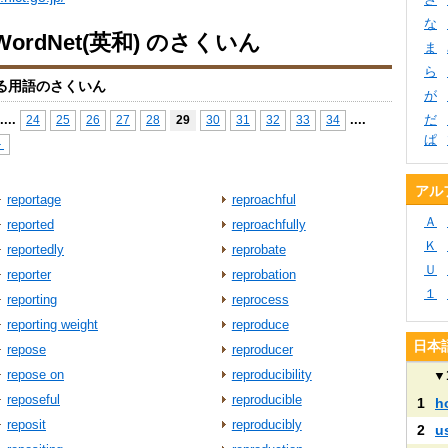
な
ordNet(英和) のさくいん
ま
ら
る用語のさくいん
が
...
.
...
.
だ
24
25
26
27
28
29
30
31
32
33
34
ぱ
＞
アル
reportage
reproachful
Ａ
reported
reproachfully
Ｋ
reportedly
reprobate
Ｕ
reporter
reprobation
１
reporting
reprocess
reporting weight
reproduce
日本語
repose
reproducer
repose on
reproducibility
▼
reposeful
reproducible
1
h
reposit
reproducibly
2
u