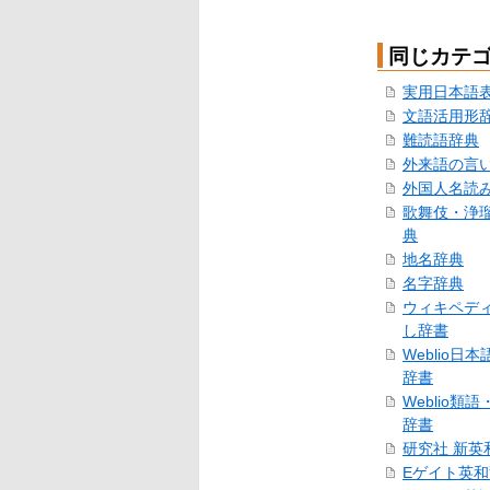
同じカテ
実用日本語
文語活用形
難読語辞典
外来語の言
外国人名読
歌舞伎・浄
典
地名辞典
名字辞典
ウィキペデ
し辞書
Weblio日
辞書
Weblio類
辞書
研究社 新英
Eゲイト英