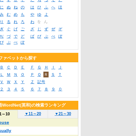
に
ぬ
ね
の
は
ひ
ふ
へ
ほ
み
む
め
も
や
ゆ
よ
り
る
れ
ろ
わ
を
ん
ぎ
ぐ
げ
ご
ざ
じ
ず
ぜ
ぞ
ぢ
づ
で
ど
ば
び
ぶ
べ
ぼ
ぴ
ぷ
ぺ
ぽ
ファベットから探す
Ｂ
Ｃ
Ｄ
Ｅ
Ｆ
Ｇ
Ｈ
Ｉ
Ｊ
Ｌ
Ｍ
Ｎ
Ｏ
Ｐ
Ｑ
Ｒ
Ｓ
Ｔ
Ｖ
Ｗ
Ｘ
Ｙ
Ｚ
記号
２
３
４
５
６
７
８
９
０
WordNet(英和)の検索ランキング
▼
11～20
▼
21～30
1～10
ouse
sually