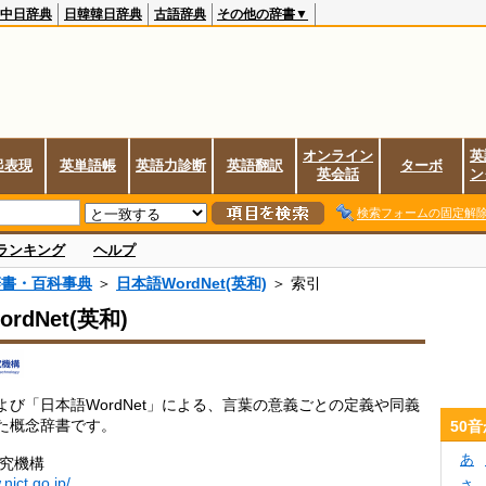
中日辞典
日韓韓日辞典
古語辞典
その他の辞書▼
オンライン
英
起表現
英単語帳
英語力診断
英語翻訳
ターボ
英会話
ン
検索フォームの固定解
ランキング
ヘルプ
辞書・百科事典
＞
日本語WordNet(英和)
＞ 索引
rdNet(英和)
」および「日本語WordNet」による、言葉の意義ごとの定義や同義
た概念辞書です。
50
あ
研究機構
nict.go.jp/
さ