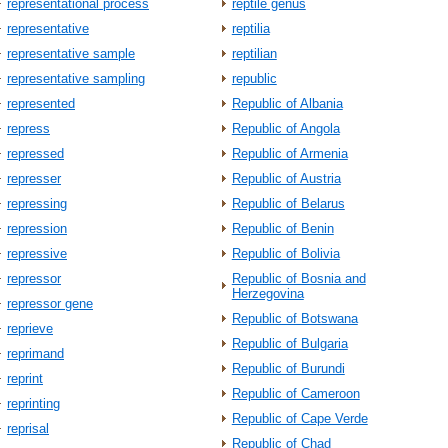
representational process
reptile genus
representative
reptilia
representative sample
reptilian
representative sampling
republic
represented
Republic of Albania
repress
Republic of Angola
repressed
Republic of Armenia
represser
Republic of Austria
repressing
Republic of Belarus
repression
Republic of Benin
repressive
Republic of Bolivia
repressor
Republic of Bosnia and
Herzegovina
repressor gene
Republic of Botswana
reprieve
Republic of Bulgaria
reprimand
Republic of Burundi
reprint
Republic of Cameroon
reprinting
Republic of Cape Verde
reprisal
Republic of Chad