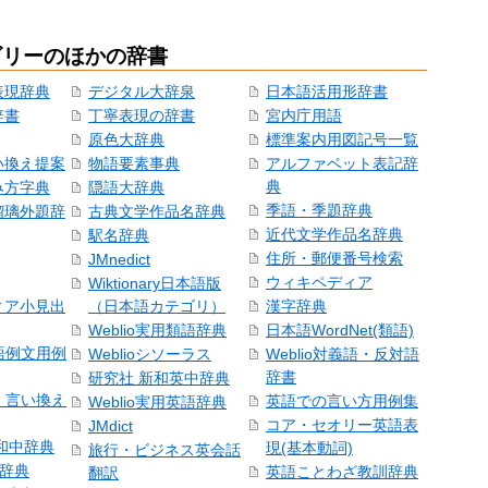
ゴリーのほかの辞書
表現辞典
デジタル大辞泉
日本語活用形辞書
辞書
丁寧表現の辞書
宮内庁用語
原色大辞典
標準案内用図記号一覧
い換え提案
物語要素事典
アルファベット表記辞
典
み方字典
隠語大辞典
季語・季題辞典
瑠璃外題辞
古典文学作品名辞典
近代文学作品名辞典
駅名辞典
住所・郵便番号検索
JMnedict
ウィキペディア
Wiktionary日本語版
ィア小見出
（日本語カテゴリ）
漢字辞典
Weblio実用類語辞典
日本語WordNet(類語)
本語例文用例
Weblioシソーラス
Weblio対義語・反対語
辞書
研究社 新和英中辞典
語・言い換え
英語での言い方用例集
Weblio実用英語辞典
コア・セオリー英語表
JMdict
和中辞典
現(基本動詞)
旅行・ビジネス英会話
和辞典
英語ことわざ教訓辞典
翻訳