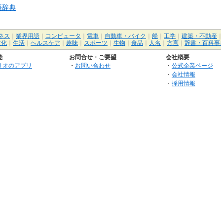
語辞典
ネス
｜
業界用語
｜
コンピュータ
｜
電車
｜
自動車・バイク
｜
船
｜
工学
｜
建築・不動産
文化
｜
生活
｜
ヘルスケア
｜
趣味
｜
スポーツ
｜
生物
｜
食品
｜
人名
｜
方言
｜
辞書・百科事
能
お問合せ・ご要望
会社概要
リオのアプリ
・
お問い合わせ
・
公式企業ページ
・
会社情報
・
採用情報