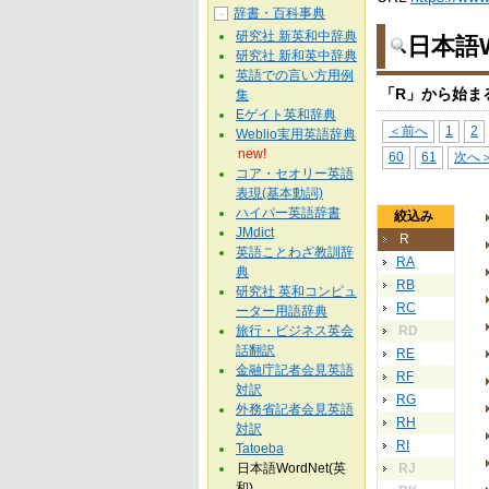
辞書・百科事典
－
研究社 新英和中辞典
日本語W
研究社 新和英中辞典
英語での言い方用例
「R」から始ま
集
Eゲイト英和辞典
＜前へ
1
2
Weblio実用英語辞典
new!
60
61
次へ
コア・セオリー英語
表現(基本動詞)
ハイパー英語辞書
絞込み
JMdict
R
英語ことわざ教訓辞
RA
典
RB
研究社 英和コンピュ
RC
ーター用語辞典
旅行・ビジネス英会
RD
話翻訳
RE
金融庁記者会見英語
RF
対訳
RG
外務省記者会見英語
RH
対訳
RI
Tatoeba
日本語WordNet(英
RJ
和)