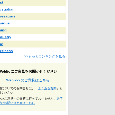
st
ustralian
hesaurus
arious
sing
ndustry
se
usiness
>>もっとランキングを見る
Weblioにご意見をお聞かせください
Weblioへのご意見はこちら
書についてのお問合せは、「
よくある質問
」も
照ください。
いたご意見への回答は行っておりません。
返信
要なお問い合わせはこちら